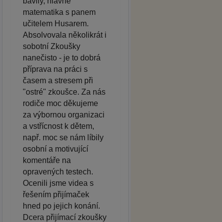
bavily, hlavně
matematika s panem
učitelem Husarem.
Absolvovala několikrát i
sobotní Zkoušky
nanečisto - je to dobrá
příprava na práci s
časem a stresem při
"ostré" zkoušce. Za nás
rodiče moc děkujeme
za výbornou organizaci
a vstřícnost k dětem,
např. moc se nám líbily
osobní a motivující
komentáře na
opravených testech.
Ocenili jsme videa s
řešením přijímaček
hned po jejich konání.
Dcera přijímací zkoušky