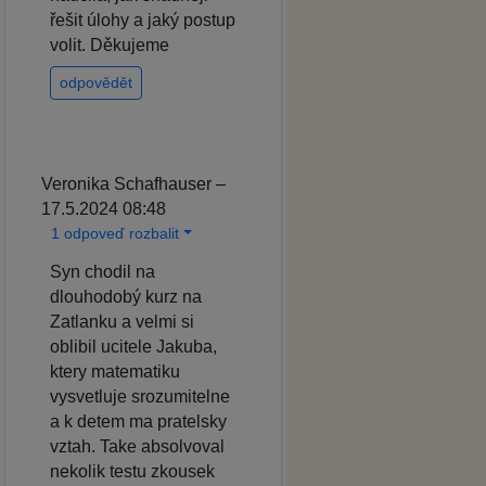
řešit úlohy a jaký postup
volit. Děkujeme
odpovědět
Veronika Schafhauser –
17.5.2024 08:48
1 odpoveď rozbalit
Syn chodil na
dlouhodobý kurz na
Zatlanku a velmi si
oblibil ucitele Jakuba,
ktery matematiku
vysvetluje srozumitelne
a k detem ma pratelsky
vztah. Take absolvoval
nekolik testu zkousek