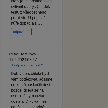
ale v jejím případě to asi
ovlivnil dobry výsledek
testu z všeobecného
přehledu. U přijímaček
hůře dopadla z ČJ.
odpovědět
Petra Horáková –
17.5.2024 08:57
1 odpoveď rozbalit
Dobrý den, chtěla bych
vám poděkovat, ač jsme
do kurzů naskočili dost
pozdě, dcera se na
osmileté gymnázium
dostala. Díky vám se
naučila, jak snadněji