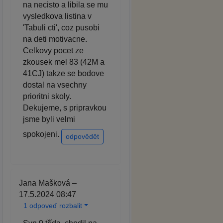
na necisto a libila se mu
vysledkova listina v
'Tabuli cti', coz pusobi
na deti motivacne.
Celkovy pocet ze
zkousek mel 83 (42M a
41CJ) takze se bodove
dostal na vsechny
prioritni skoly.
Dekujeme, s pripravkou
jsme byli velmi
spokojeni.
odpovědět
Jana Mašková –
17.5.2024 08:47
1 odpoveď rozbalit