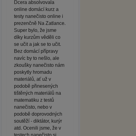
Dcera absolvovala
online domácí kurz a
testy nanečisto online i
prezenčně Na Zatlance.
Super bylo, že jsme
díky kurzům věděli co
se učit a jak se to učit.
Bez domácí přípravy
navíc by to nešlo, ale
zkoušky nanečisto nám
poskytly hromadu
materiálů, ať už v
podobě přinesených
tištěných materiálů na
matematiku z testů
nanečisto, nebo v
podobě doprovodných
soutěží - diktátor, kurýr
atd. Ocenili jsme, že v
testech nanečisto si