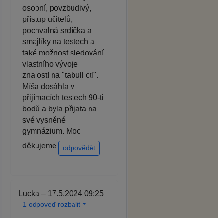
osobní, povzbudivý,
přístup učitelů,
pochvalná srdíčka a
smajlíky na testech a
také možnost sledování
vlastního vývoje
znalostí na "tabuli cti".
Míša dosáhla v
přijímacích testech 90-ti
bodů a byla přijata na
své vysněné
gymnázium. Moc
děkujeme
odpovědět
Lucka – 17.5.2024 09:25
1 odpoveď rozbalit