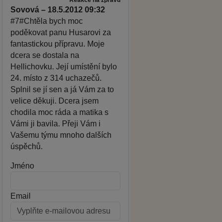
Sovová – 18.5.2012 09:32
#7#Chtěla bych moc
poděkovat panu Husarovi za
fantastickou přípravu. Moje
dcera se dostala na
Hellichovku. Její umístění bylo
24. místo z 314 uchazečů.
Splnil se jí sen a já Vám za to
velice děkuji. Dcera jsem
chodila moc ráda a matika s
Vámi ji bavila. Přeji Vám i
Vašemu týmu mnoho dalších
úspěchů.
Jméno
Email