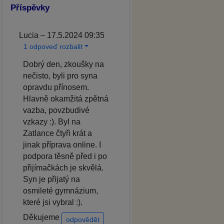
Příspěvky
Lucia – 17.5.2024 09:35
1 odpoveď rozbalit
Dobrý den, zkoušky na
nečisto, byli pro syna
opravdu přínosem.
Hlavně okamžitá zpětná
vazba, povzbudivé
vzkazy :). Byl na
Zatlance čtyři krát a
jinak příprava online. I
podpora těsně před i po
přijímačkách je skvělá.
Syn je přijatý na
osmileté gymnázium,
které jsi vybral :).
Děkujeme
odpovědět