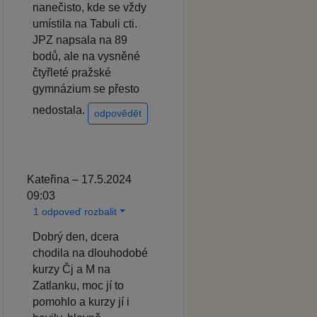
nanečisto, kde se vždy
umístila na Tabuli cti.
JPZ napsala na 89
bodů, ale na vysněné
čtyřleté pražské
gymnázium se přesto
nedostala.
odpovědět
Kateřina – 17.5.2024
09:03
1 odpoveď rozbalit
Dobrý den, dcera
chodila na dlouhodobé
kurzy Čj a M na
Zatlanku, moc jí to
pomohlo a kurzy jí i