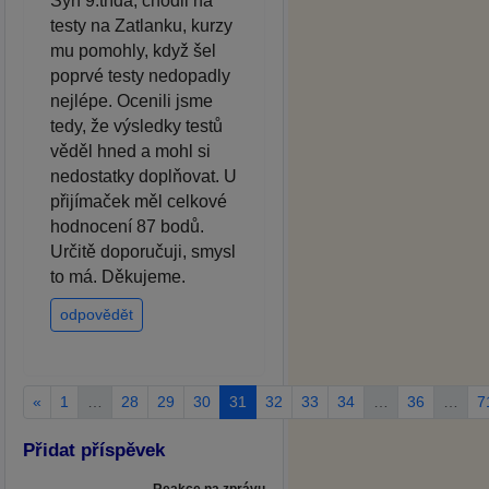
Syn 9.třída, chodil na
testy na Zatlanku, kurzy
mu pomohly, když šel
poprvé testy nedopadly
nejlépe. Ocenili jsme
tedy, že výsledky testů
věděl hned a mohl si
nedostatky doplňovat. U
přijímaček měl celkové
hodnocení 87 bodů.
Určitě doporučuji, smysl
to má. Děkujeme.
odpovědět
«
1
…
28
29
30
31
32
33
34
…
36
…
7
Přidat příspěvek
Reakce na zprávu