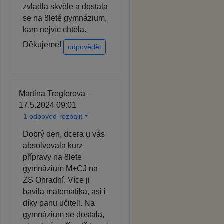
zvládla skvěle a dostala
se na 8leté gymnázium,
kam nejvíc chtěla.
Děkujeme!
odpovědět
Martina Treglerová –
17.5.2024 09:01
1 odpoveď rozbalit
Dobrý den, dcera u vás
absolvovala kurz
přípravy na 8lete
gymnázium M+CJ na
ZS Ohradní. Více ji
bavila matematika, asi i
díky panu učiteli. Na
gymnázium se dostala,