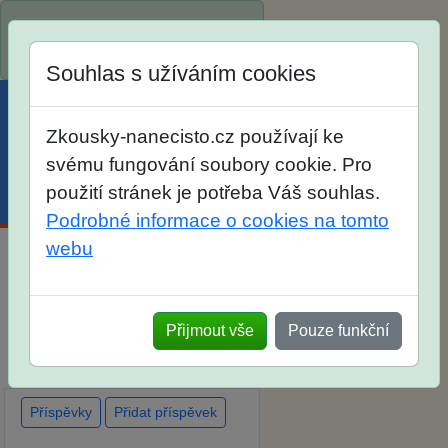
Spustili jsme přihlašování na
školní rok 2026/2027!
Souhlas s užíváním cookies
Zkousky-nanecisto.cz používají ke
svému fungování soubory cookie. Pro
použití stránek je potřeba Váš souhlas.
Menu
Účet
Košík
Podrobné informace o cookies na tomto
webu
Diskuse Jak jste dopadli u
zkoušek na SŠ? Vaše ohlasy
Přijmout vše
Pouze funkční
po skutečných přijímacích
zkouškách
Příspěvky
Přidat příspěvek