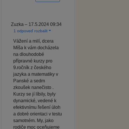
Zuzka – 17.5.2024 09:34
1 odpoveď rozbalit
Vážení a milí, dcera
Míša k vám docházela
na dlouhodobé
přípravné kurzy pro
9.ročník z českého
jazyka a matematiky v
Panské a sedm
zkoušek nanečisto .
Kurzy se jí líbily, byly
dynamické, vedené k
efektivnímu řešení úloh
a dobré orientaci v testu
samotném. My, jako
rodiče moc oceňujeme