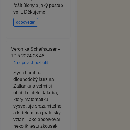
řešit úlohy a jaký postup
volit. Děkujeme
odpovědět
Veronika Schafhauser –
17.5.2024 08:48
1 odpoveď rozbalit
Syn chodil na
dlouhodobý kurz na
Zatlanku a velmi si
oblibil ucitele Jakuba,
ktery matematiku
vysvetluje srozumitelne
a k detem ma pratelsky
vztah. Take absolvoval
nekolik testu zkousek