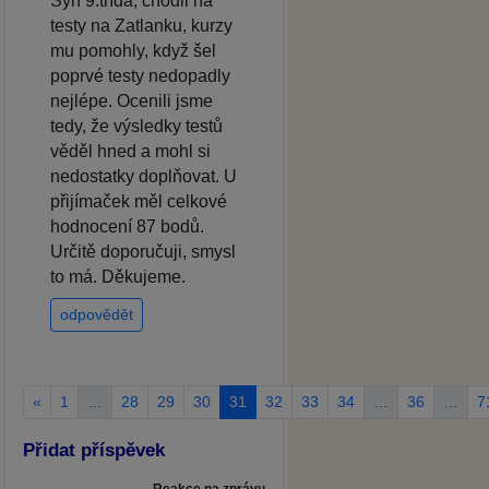
Syn 9.třída, chodil na
testy na Zatlanku, kurzy
mu pomohly, když šel
poprvé testy nedopadly
nejlépe. Ocenili jsme
tedy, že výsledky testů
věděl hned a mohl si
nedostatky doplňovat. U
přijímaček měl celkové
hodnocení 87 bodů.
Určitě doporučuji, smysl
to má. Děkujeme.
odpovědět
«
1
…
28
29
30
31
32
33
34
…
36
…
7
Přidat příspěvek
Reakce na zprávu