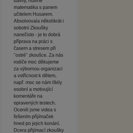
bavily, hlavně
matematika s panem
učitelem Husarem.
Absolvovala několikrát i
sobotní Zkoušky
nanečisto - je to dobrá
příprava na práci s
časem a stresem při
"ostré" zkoušce. Za nás
rodiče moc děkujeme
za výbornou organizaci
a vstřícnost k dětem,
např. moc se nám líbily
osobní a motivující
komentáře na
opravených testech.
Ocenili jsme videa s
řešením přijímaček
hned po jejich konání.
Dcera přijímací zkoušky