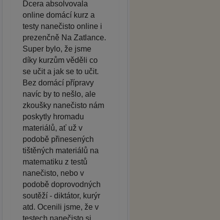
Dcera absolvovala
online domácí kurz a
testy nanečisto online i
prezenčně Na Zatlance.
Super bylo, že jsme
díky kurzům věděli co
se učit a jak se to učit.
Bez domácí přípravy
navíc by to nešlo, ale
zkoušky nanečisto nám
poskytly hromadu
materiálů, ať už v
podobě přinesených
tištěných materiálů na
matematiku z testů
nanečisto, nebo v
podobě doprovodných
soutěží - diktátor, kurýr
atd. Ocenili jsme, že v
testech nanečisto si