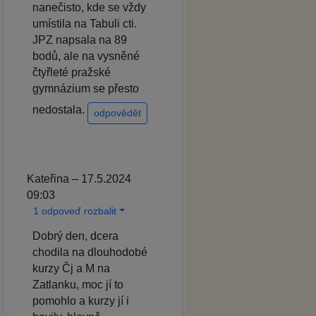
nanečisto, kde se vždy
umístila na Tabuli cti.
JPZ napsala na 89
bodů, ale na vysněné
čtyřleté pražské
gymnázium se přesto
nedostala.
odpovědět
Kateřina – 17.5.2024
09:03
1 odpoveď rozbalit
Dobrý den, dcera
chodila na dlouhodobé
kurzy Čj a M na
Zatlanku, moc jí to
pomohlo a kurzy jí i