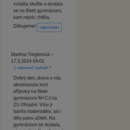
zvládla skvěle a dostala
se na 8leté gymnázium,
kam nejvíc chtěla.
Děkujeme!
odpovědět
Martina Treglerová –
17.5.2024 09:01
1 odpoveď rozbalit
Dobrý den, dcera u vás
absolvovala kurz
přípravy na 8lete
gymnázium M+CJ na
ZS Ohradní. Více ji
bavila matematika, asi i
díky panu učiteli. Na
gymnázium se dostala,