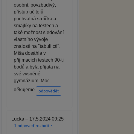
osobní, povzbudivý,
přístup učitelů,
pochvalná srdíčka a
smajlíky na testech a
také možnost sledování
vlastního vývoje
znalostí na "tabuli cti".
Míša dosáhla v
přijímacích testech 90-ti
bodů a byla přijata na
své vysněné
gymnázium. Moc
děkujeme
odpovědět
Lucka – 17.5.2024 09:25
1 odpoveď rozbalit