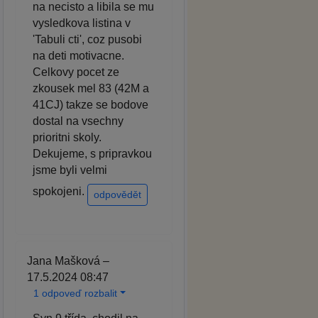
na necisto a libila se mu
vysledkova listina v
'Tabuli cti', coz pusobi
na deti motivacne.
Celkovy pocet ze
zkousek mel 83 (42M a
41CJ) takze se bodove
dostal na vsechny
prioritni skoly.
Dekujeme, s pripravkou
jsme byli velmi
spokojeni.
odpovědět
Jana Mašková –
17.5.2024 08:47
1 odpoveď rozbalit