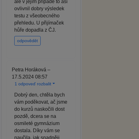
ale v jejím případě to asi
ovlivnil dobry výsledek
testu z všeobecného
přehledu. U přijímaček
hůře dopadla z ČJ.
odpovědět
Petra Horáková –
17.5.2024 08:57
1 odpoveď rozbalit
Dobrý den, chtěla bych
vám poděkovat, ač jsme
do kurzů naskočili dost
pozdě, dcera se na
osmileté gymnázium
dostala. Díky vám se
naučila, jak snadněji