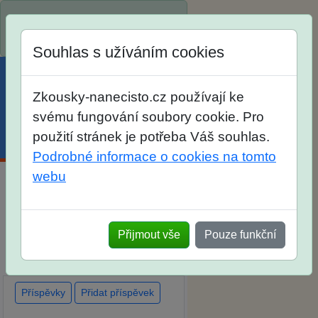
Spustili jsme přihlašování na
školní rok 2026/2027!
Souhlas s užíváním cookies
Zkousky-nanecisto.cz používají ke
svému fungování soubory cookie. Pro
použití stránek je potřeba Váš souhlas.
Menu
Účet
Košík
Podrobné informace o cookies na tomto
webu
Diskuse Jak jste dopadli u
zkoušek na SŠ? Vaše ohlasy
Přijmout vše
Pouze funkční
po skutečných přijímacích
zkouškách
Příspěvky
Přidat příspěvek