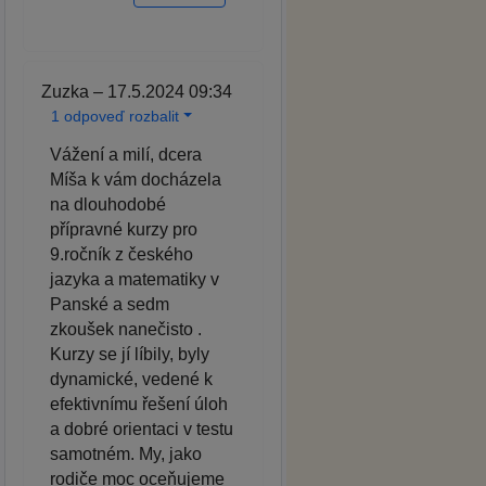
Zuzka – 17.5.2024 09:34
1 odpoveď rozbalit
Vážení a milí, dcera
Míša k vám docházela
na dlouhodobé
přípravné kurzy pro
9.ročník z českého
jazyka a matematiky v
Panské a sedm
zkoušek nanečisto .
Kurzy se jí líbily, byly
dynamické, vedené k
efektivnímu řešení úloh
a dobré orientaci v testu
samotném. My, jako
rodiče moc oceňujeme