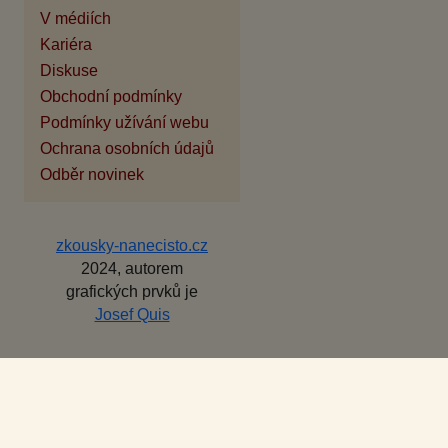
V médiích
Kariéra
Diskuse
Obchodní podmínky
Podmínky užívání webu
Ochrana osobních údajů
Odběr novinek
zkousky-nanecisto.cz
2024, autorem
grafických prvků je
Josef Quis