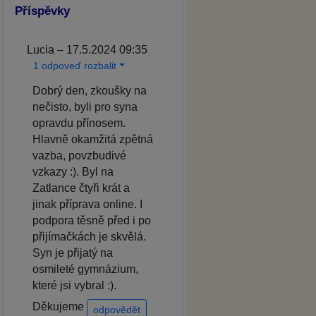
Příspěvky
Lucia – 17.5.2024 09:35
1 odpoveď rozbalit
Dobrý den, zkoušky na
nečisto, byli pro syna
opravdu přínosem.
Hlavně okamžitá zpětná
vazba, povzbudivé
vzkazy :). Byl na
Zatlance čtyři krát a
jinak příprava online. I
podpora těsně před i po
přijímačkách je skvělá.
Syn je přijatý na
osmileté gymnázium,
které jsi vybral :).
Děkujeme
odpovědět