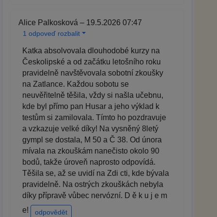
Alice Palkosková – 19.5.2026 07:47
1 odpoveď rozbalit
Katka absolvovala dlouhodobé kurzy na
Českolipské a od začátku letošního roku
pravidelně navštěvovala sobotní zkoušky
na Zatlance. Každou sobotu se
neuvěřitelně těšila, vždy si našla učebnu,
kde byl přímo pan Husar a jeho výklad k
testům si zamilovala. Tímto ho pozdravuje
a vzkazuje velké díky! Na vysněný 8letý
gympl se dostala, M 50 a Č 38. Od února
mívala na zkouškám nanečisto okolo 90
bodů, takže úroveň naprosto odpovídá.
Těšila se, až se uvidí na Zdi cti, kde bývala
pravidelně. Na ostrých zkouškách nebyla
díky přípravě vůbec nervózní. D ě k u j e m
e!
odpovědět