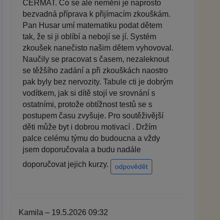
CERMAT. Co se ale nemění je naprosto
bezvadná příprava k přijímacím zkouškám.
Pan Husar umí matematiku podat dětem
tak, že si ji oblíbí a nebojí se jí. Systém
zkoušek nanečisto našim dětem vyhovoval.
Naučily se pracovat s časem, nezaleknout
se těžšího zadání a při zkouškách naostro
pak byly bez nervozity. Tabule cti je dobrým
vodítkem, jak si dítě stojí ve srovnání s
ostatními, protože obtížnost testů se s
postupem času zvyšuje. Pro soutěživější
děti může byt i dobrou motivací . Držím
palce celému týmu do budoucna a vždy
jsem doporučovala a budu nadále
doporučovat jejich kurzy.
odpovědět
Kamila – 19.5.2026 09:32