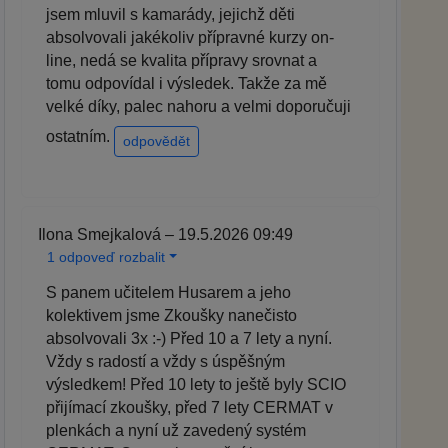
jsem mluvil s kamarády, jejichž děti
absolvovali jakékoliv přípravné kurzy on-
line, nedá se kvalita přípravy srovnat a
tomu odpovídal i výsledek. Takže za mě
velké díky, palec nahoru a velmi doporučuji
ostatním.
odpovědět
Ilona Smejkalová – 19.5.2026 09:49
1 odpoveď rozbalit
S panem učitelem Husarem a jeho
kolektivem jsme Zkoušky nanečisto
absolvovali 3x :-) Před 10 a 7 lety a nyní.
Vždy s radostí a vždy s úspěšným
výsledkem! Před 10 lety to ještě byly SCIO
přijímací zkoušky, před 7 lety CERMAT v
plenkách a nyní už zavedený systém