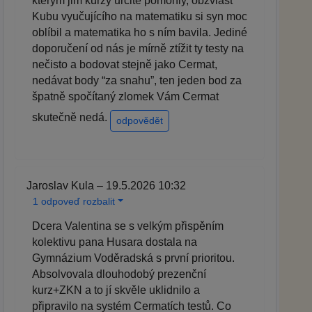
kterým jim kurzy určitě pomohly, obzvlášť
Kubu vyučujícího na matematiku si syn moc
oblíbil a matematika ho s ním bavila. Jediné
doporučení od nás je mírně ztížit ty testy na
nečisto a bodovat stejně jako Cermat,
nedávat body “za snahu”, ten jeden bod za
špatně spočítaný zlomek Vám Cermat
skutečně nedá.
odpovědět
Jaroslav Kula – 19.5.2026 10:32
1 odpoveď rozbalit
Dcera Valentina se s velkým přispěním
kolektivu pana Husara dostala na
Gymnázium Voděradská s první prioritou.
Absolvovala dlouhodobý prezenční
kurz+ZKN a to jí skvěle uklidnilo a
připravilo na systém Cermatích testů. Co