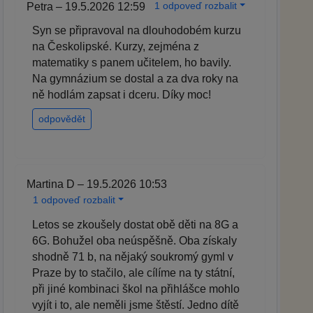
1 odpoveď rozbalit
Petra – 19.5.2026 12:59
Syn se připravoval na dlouhodobém kurzu
na Českolipské. Kurzy, zejména z
matematiky s panem učitelem, ho bavily.
Na gymnázium se dostal a za dva roky na
ně hodlám zapsat i dceru. Díky moc!
odpovědět
Martina D – 19.5.2026 10:53
1 odpoveď rozbalit
Letos se zkoušely dostat obě děti na 8G a
6G. Bohužel oba neúspěšně. Oba získaly
shodně 71 b, na nějaký soukromý gyml v
Praze by to stačilo, ale cílíme na ty státní,
při jiné kombinaci škol na přihlášce mohlo
vyjít i to, ale neměli jsme štěstí. Jedno dítě