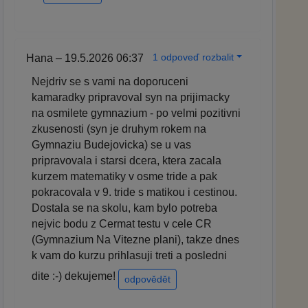
1 odpoveď rozbalit
Hana – 19.5.2026 06:37
Nejdriv se s vami na doporuceni
kamaradky pripravoval syn na prijimacky
na osmilete gymnazium - po velmi pozitivni
zkusenosti (syn je druhym rokem na
Gymnaziu Budejovicka) se u vas
pripravovala i starsi dcera, ktera zacala
kurzem matematiky v osme tride a pak
pokracovala v 9. tride s matikou i cestinou.
Dostala se na skolu, kam bylo potreba
nejvic bodu z Cermat testu v cele CR
(Gymnazium Na Vitezne plani), takze dnes
k vam do kurzu prihlasuji treti a posledni
dite :-) dekujeme!
odpovědět