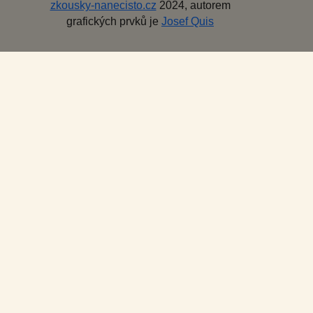
zkousky-nanecisto.cz
2024, autorem
grafických prvků je
Josef Quis