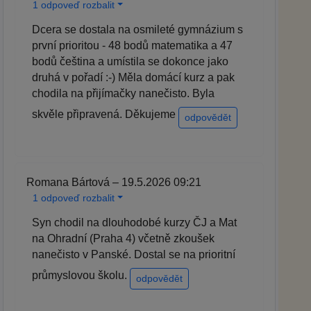
1 odpoveď rozbalit
Dcera se dostala na osmileté gymnázium s
první prioritou - 48 bodů matematika a 47
bodů čeština a umístila se dokonce jako
druhá v pořadí :-) Měla domácí kurz a pak
chodila na přijímačky nanečisto. Byla
skvěle připravená. Děkujeme
odpovědět
Romana Bártová – 19.5.2026 09:21
1 odpoveď rozbalit
Syn chodil na dlouhodobé kurzy ČJ a Mat
na Ohradní (Praha 4) včetně zkoušek
nanečisto v Panské. Dostal se na prioritní
průmyslovou školu.
odpovědět