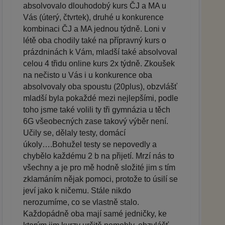
absolvovalo dlouhodobý kurs ČJ a MA u
Vás (úterý, čtvrtek), druhé u konkurence
kombinaci ČJ a MA jednou týdně. Loni v
létě oba chodily také na přípravný kurs o
prázdninách k Vám, mladší také absolvoval
celou 4 třidu online kurs 2x týdně. Zkoušek
na nečisto u Vás i u konkurence oba
absolvovaly oba spoustu (20plus), obzvlášť
mladší byla pokaždé mezi nejlepšími, podle
toho jsme také volili ty tři gymnázia u těch
6G všeobecných zase takový výběr není.
Učily se, dělaly testy, domácí
úkoly….Bohužel testy se nepovedly a
chybělo každému 2 b na přijetí. Mrzí nás to
všechny a je pro mě hodně složité jim s tím
zklamáním nějak pomoci, protože to úsilí se
jeví jako k ničemu. Stále nikdo
nerozumíme, co se vlastně stalo.
Každopádně oba mají samé jedničky, ke