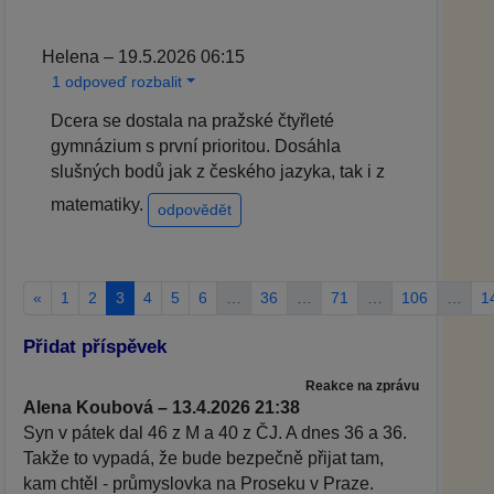
Helena – 19.5.2026 06:15
1 odpoveď rozbalit
Dcera se dostala na pražské čtyřleté
gymnázium s první prioritou. Dosáhla
slušných bodů jak z českého jazyka, tak i z
matematiky.
odpovědět
«
1
2
3
4
5
6
…
36
…
71
…
106
…
1
Přidat příspěvek
Reakce na zprávu
Alena Koubová – 13.4.2026 21:38
Syn v pátek dal 46 z M a 40 z ČJ. A dnes 36 a 36.
Takže to vypadá, že bude bezpečně přijat tam,
kam chtěl - průmyslovka na Proseku v Praze.