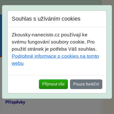
Spustili jsme přihlašování na školní rok 2026/2027!
Souhlas s užíváním cookies
Zkousky-nanecisto.cz používají ke
svému fungování soubory cookie. Pro
použití stránek je potřeba Váš souhlas.
Menu
Účet
Košík
Podrobné informace o cookies na tomto
webu
Diskuse Jak jste dopadli u zkoušek na SŠ? Vaše
ohlasy po skutečných přijímacích zkouškách
Přijmout vše
Pouze funkční
Příspěvky
Přidat příspěvek
Příspěvky