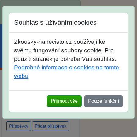
Spustili jsme přihlašování na
školní rok 2026/2027!
Souhlas s užíváním cookies
Zkousky-nanecisto.cz používají ke
svému fungování soubory cookie. Pro
použití stránek je potřeba Váš souhlas.
Menu
Účet
Košík
Podrobné informace o cookies na tomto
webu
Diskuse Jak jste dopadli u
zkoušek na SŠ? Vaše ohlasy
Přijmout vše
Pouze funkční
po skutečných přijímacích
zkouškách
Příspěvky
Přidat příspěvek