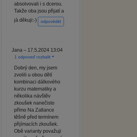
absolvovali i s dcerou.
Takže oba jsou přijatí a
já děkuji:-)
odpovědět
Jana – 17.5.2024 13:04
1 odpoveď rozbalit
Dobrý den, my jsem
zvolili u obou dětí
kombinaci dálkového
kurzu matematiky a
několika návštěv
zkoušek nanečisto
přímo Na Zatlance
těšně před termínem
přijímacích zkoušek.
Obě varianty považuji