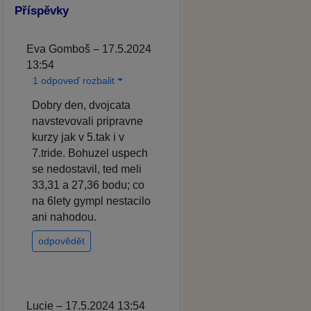
Příspěvky
Eva Gomboš – 17.5.2024
13:54
1 odpoveď rozbalit
Dobry den, dvojcata
navstevovali pripravne
kurzy jak v 5.tak i v
7.tride. Bohuzel uspech
se nedostavil, ted meli
33,31 a 27,36 bodu; co
na 6lety gympl nestacilo
ani nahodou.
odpovědět
Lucie – 17.5.2024 13:54