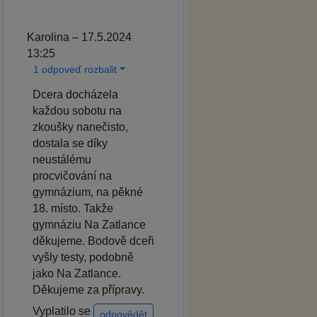
Karolina – 17.5.2024
13:25
1 odpoveď rozbalit
Dcera docházela
každou sobotu na
zkoušky nanečisto,
dostala se díky
neustálému
procvičování na
gymnázium, na pěkné
18. místo. Takže
gymnáziu Na Zatlance
děkujeme. Bodově dceři
vyšly testy, podobně
jako Na Zatlance.
Děkujeme za přípravy.
Vyplatilo se
odpovědět