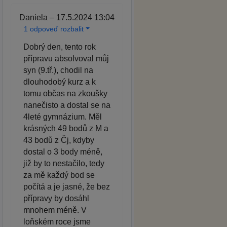
Daniela – 17.5.2024 13:04
1 odpoveď rozbalit
Dobrý den, tento rok
přípravu absolvoval můj
syn (9.tř.), chodil na
dlouhodobý kurz a k
tomu občas na zkoušky
nanečisto a dostal se na
4leté gymnázium. Měl
krásných 49 bodů z M a
43 bodů z Čj, kdyby
dostal o 3 body méně,
již by to nestačilo, tedy
za mě každý bod se
počítá a je jasné, že bez
přípravy by dosáhl
mnohem méně. V
loňském roce jsme