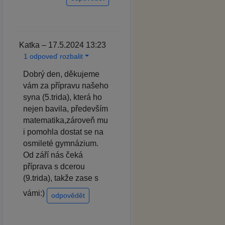
Katka – 17.5.2024 13:23
1 odpoveď rozbalit
Dobrý den, děkujeme
vám za přípravu našeho
syna (5.trida), která ho
nejen bavila, především
matematika,zároveň mu
i pomohla dostat se na
osmileté gymnázium.
Od září nás čeká
příprava s dcerou
(9.trida), takže zase s
vámi:)
odpovědět