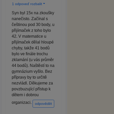
1 odpoveď rozbalit
Syn byl 15x na zkoušky
nanečisto. Začínal s
češtinou pod 30 body, u
přijímaček z toho bylo
42. V matematice u
přijímaček dělal hloupé
chyby, takže 41 bodů
bylo ve finále trochu
zklamání (u vás průměr
44 bodů). Naštěstí to na
gymnázium vyšlo. Bez
přípravy by to určitě
nezvládl. Děkujeme za
povzbuzující přístup k
dětem i dobrou
organizaci.
odpovědět