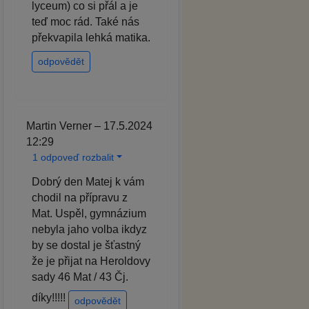
lyceum) co si přál a je
teď moc rád. Také nás
překvapila lehká matika.
odpovědět
Martin Verner – 17.5.2024
12:29
1 odpoveď rozbalit
Dobrý den Matej k vám
chodil na přípravu z
Mat. Uspěl, gymnázium
nebyla jaho volba ikdyz
by se dostal je šťastný
že je přijat na Heroldovy
sady 46 Mat / 43 Čj.
díky!!!!!
odpovědět