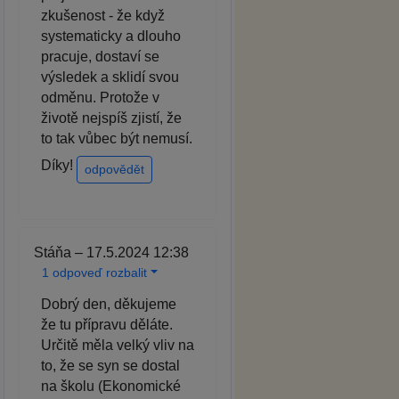
zkušenost - že když
systematicky a dlouho
pracuje, dostaví se
výsledek a sklidí svou
odměnu. Protože v
životě nejspíš zjistí, že
to tak vůbec být nemusí.
Díky!
odpovědět
Stáňa – 17.5.2024 12:38
1 odpoveď rozbalit
Dobrý den, děkujeme
že tu přípravu děláte.
Určitě měla velký vliv na
to, že se syn se dostal
na školu (Ekonomické