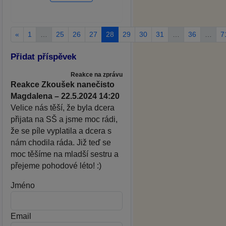
«
1
…
25
26
27
28
29
30
31
…
36
…
7
Přidat příspěvek
Reakce na zprávu
Reakce Zkoušek nanečisto
Magdalena – 22.5.2024 14:20
Velice nás těší, že byla dcera
přijata na SŠ a jsme moc rádi,
že se píle vyplatila a dcera s
nám chodila ráda. Již teď se
moc těšíme na mladší sestru a
přejeme pohodové léto! :)
Jméno
Email