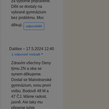
za výborně připravené.
Děti se dostaly na
vybrané gymnázium
bez problému. Moc
děkuji.
odpovědět
Dalibor – 17.5.2024 12:40
1 odpoveď rozbalit
Zdravím všechny členy
týmu ZN a oba se
synem děkujeme.
Dostal se Malostranské
gymnázium, svou první
volbu. Bodově 48 M a
47 ČJ. Máme radost,
jasně. Ale taky mu
přejeme tuhle