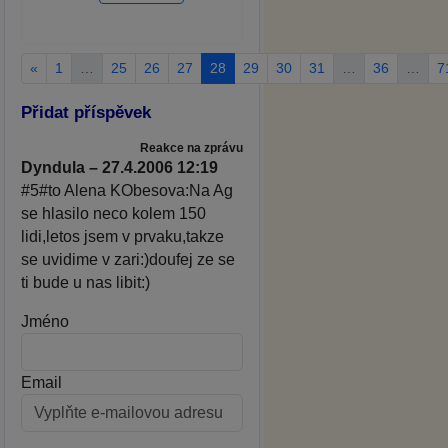
«
1
…
25
26
27
28
29
30
31
…
36
…
7
Přidat příspěvek
Reakce na zprávu
Dyndula – 27.4.2006 12:19
#5#to Alena KObesova:Na Ag
se hlasilo neco kolem 150
lidi,letos jsem v prvaku,takze
se uvidime v zari:)doufej ze se
ti bude u nas libit:)
Jméno
Email