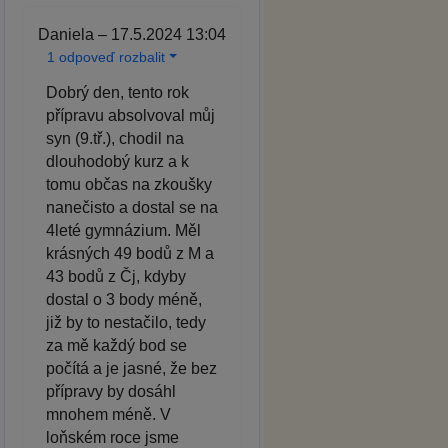
Daniela – 17.5.2024 13:04
1 odpoveď rozbalit
Dobrý den, tento rok
přípravu absolvoval můj
syn (9.tř.), chodil na
dlouhodobý kurz a k
tomu občas na zkoušky
nanečisto a dostal se na
4leté gymnázium. Měl
krásných 49 bodů z M a
43 bodů z Čj, kdyby
dostal o 3 body méně,
již by to nestačilo, tedy
za mě každý bod se
počítá a je jasné, že bez
přípravy by dosáhl
mnohem méně. V
loňském roce jsme