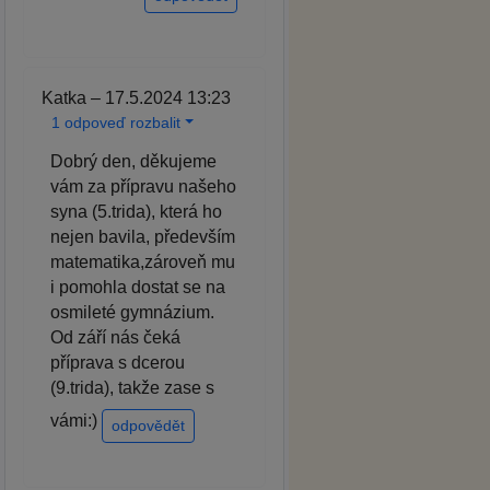
Katka – 17.5.2024 13:23
1 odpoveď rozbalit
Dobrý den, děkujeme
vám za přípravu našeho
syna (5.trida), která ho
nejen bavila, především
matematika,zároveň mu
i pomohla dostat se na
osmileté gymnázium.
Od září nás čeká
příprava s dcerou
(9.trida), takže zase s
vámi:)
odpovědět