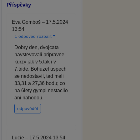
Příspěvky
Eva Gomboš – 17.5.2024
13:54
1 odpoveď rozbalit
Dobry den, dvojcata
navstevovali pripravne
kurzy jak v 5.tak i v
7.tride. Bohuzel uspech
se nedostavil, ted meli
33,31 a 27,36 bodu; co
na 6lety gympl nestacilo
ani nahodou.
odpovědět
Lucie – 17.5.2024 13:54