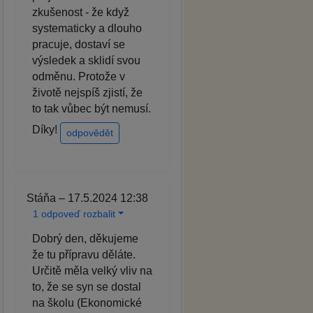
zkušenost - že když
systematicky a dlouho
pracuje, dostaví se
výsledek a sklidí svou
odměnu. Protože v
životě nejspíš zjistí, že
to tak vůbec být nemusí.
Díky!
odpovědět
Stáňa – 17.5.2024 12:38
1 odpoveď rozbalit
Dobrý den, děkujeme
že tu přípravu děláte.
Určitě měla velký vliv na
to, že se syn se dostal
na školu (Ekonomické