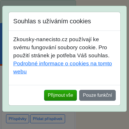
Spustili jsme přihlašování na
školní rok 2026/2027!
Souhlas s užíváním cookies
Zkousky-nanecisto.cz používají ke
svému fungování soubory cookie. Pro
použití stránek je potřeba Váš souhlas.
Menu
Účet
Košík
Podrobné informace o cookies na tomto
webu
Diskuse Jak jste dopadli u
zkoušek na SŠ? Vaše ohlasy
Přijmout vše
Pouze funkční
po skutečných přijímacích
zkouškách
Příspěvky
Přidat příspěvek