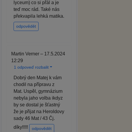
lyceum) co si přál a je
teď moc rád. Také nás
překvapila lehká matika.
odpovědět
Martin Verner – 17.5.2024
12:29
1 odpoveď rozbalit
Dobrý den Matej k vám
chodil na přípravu z
Mat. Uspěl, gymnázium
nebyla jaho volba ikdyz
by se dostal je šťastný
že je přijat na Heroldovy
sady 46 Mat / 43 Čj.
díky!!!!!
odpovědět