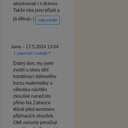
absolvovali i s dcerou.
Takže oba jsou přijatí a
já děkuji:-)
odpovědět
Jana – 17.5.2024 13:04
1 odpoveď rozbalit
Dobrý den, my jsem
zvolili u obou dětí
kombinaci dálkového
kurzu matematiky a
několika návštěv
zkoušek nanečisto
přímo Na Zatlance
těšně před termínem
přijímacích zkoušek.
Obě varianty považuji