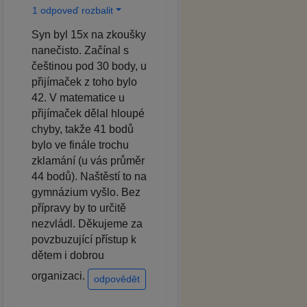
1 odpoveď rozbalit
Syn byl 15x na zkoušky
nanečisto. Začínal s
češtinou pod 30 body, u
přijímaček z toho bylo
42. V matematice u
přijímaček dělal hloupé
chyby, takže 41 bodů
bylo ve finále trochu
zklamání (u vás průměr
44 bodů). Naštěstí to na
gymnázium vyšlo. Bez
přípravy by to určitě
nezvládl. Děkujeme za
povzbuzující přístup k
dětem i dobrou
organizaci.
odpovědět