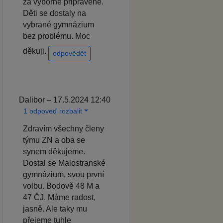
za výborně připravené.
Děti se dostaly na
vybrané gymnázium
bez problému. Moc
děkuji.
odpovědět
Dalibor – 17.5.2024 12:40
1 odpoveď rozbalit
Zdravím všechny členy
týmu ZN a oba se
synem děkujeme.
Dostal se Malostranské
gymnázium, svou první
volbu. Bodově 48 M a
47 ČJ. Máme radost,
jasně. Ale taky mu
přejeme tuhle