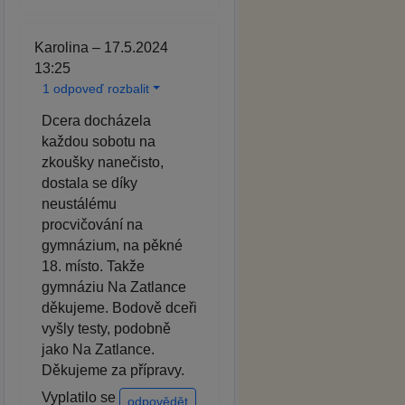
Karolina – 17.5.2024
13:25
1 odpoveď rozbalit
Dcera docházela
každou sobotu na
zkoušky nanečisto,
dostala se díky
neustálému
procvičování na
gymnázium, na pěkné
18. místo. Takže
gymnáziu Na Zatlance
děkujeme. Bodově dceři
vyšly testy, podobně
jako Na Zatlance.
Děkujeme za přípravy.
Vyplatilo se
odpovědět