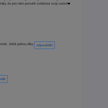
ťáky že jste nám pomohli zvládnout svoji cestu!❤️
místě. Ještě jednou diky
odpovědět
ědět