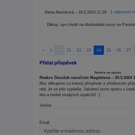
1 odpoveď ro
Alena Machková – 18.5.2024 21:29
Děkuji, syn chodil na dlouhodobé kurzy na Panské
«
1
…
21
22
23
24
25
26
27
Přidat příspěvek
Reakce na zprávu
Reakce Zkoušek nanečisto Magdalena – 20.5.2024 1
Moc děkujeme za krásný příspěvek a zhodnocení přípra
rádi, že se píle vyplatila. Jakubovi jsme zprávu o úspě
léto a hodně studijních úspěchů! :)
Jméno
Email