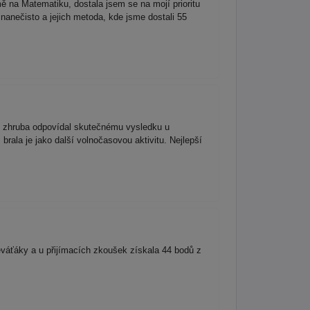
mě na Matematiku, dostala jsem se na mojí prioritu
anečisto a jejich metoda, kde jsme dostali 55
o zhruba odpovídal skutečnému vysledku u
brala je jako další volnočasovou aktivitu. Nejlepší
áťáky a u přijímacích zkoušek získala 44 bodů z