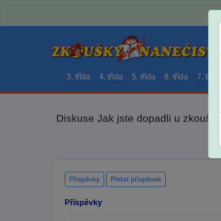
3. třída
4. třída
5. třída
6. třída
7. třída
Diskuse Jak jste dopadli u zkouše
Příspěvky
Přidat příspěvek
Příspěvky