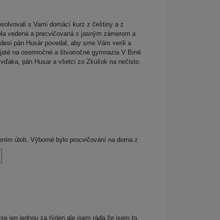
solvovali s Vami domácí kurz z češtiny a z
 bola vedená a precvičovaná s jasným zámerom a
desi pán Husár povedal, aby sme Vám verili a
 prijaté na osemročné a štvorročné gymnazia V Brně
 vďaka, pán Husar a všetci zo Zkúšok na nečisto.
tlením úloh. Výborné bylo procvičování na doma z
 se jen jednou za týden ale jsem ráda že jsem to