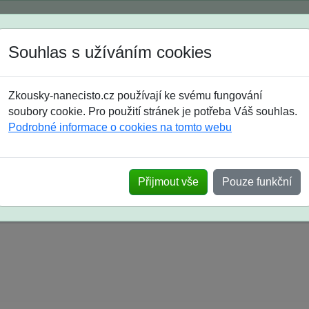
Spustili jsme přihlašování na školní rok 2026/2027!
Souhlas s užíváním cookies
Jak si vybrat
Časté dotazy
Zkousky-nanecisto.cz používají ke svému fungování
8. třída
9. třída
střední
maturanti
soutěže
prázdniny
soubory cookie. Pro použití stránek je potřeba Váš souhlas.
Podrobné informace o cookies na tomto webu
k na SŠ? Vaše ohlasy po skutečných přijímací
Přijmout vše
Pouze funkční