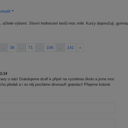
zbalit
, učitelé výborní. Slovní hodnocení testů moc milé. Kurzy doporučuji, gymna
…
36
…
71
…
106
…
141
»
1:14
vy u nás! Gratulujeme dceři k přijetí na vysněnou školu a jsme moc
chu předali a i on něj posíláme dinosauří gratulaci! Přejeme krásné