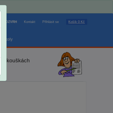
Košík 0 Kč
ROZVRH
Kontakt
Přihlásit se
školy
ch zkouškách