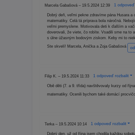
1 odpoveď 
Marcela Gabašová – 19.5.2024 12:39
Dobrý deň, veľmi pekne zdravíme pána Husara a ce
matematiky. Celá tá príprava bola náročná. Neboj
veľmi premyslene. Motivovala deti k ďalším a va
doverovali, že viete, čo robíte. Vsadili sme na to
s úlne úžasným bodovým ziskom. Keby mi to niekto
Ste skvelí! Marcela, Anička a Zoja Gabašová
od
1 odpoveď rozbalit
Filip K. – 19.5.2024 11:33
Obě děti (7. a 9. třída) navštěvovaly kurzy od ří
matematiky. Ocenili bychom také domácí procvičo
1 odpoveď rozbalit
Terka – 19.5.2024 10:14
Dobrý den, už od října jsem chodila každou sobotu