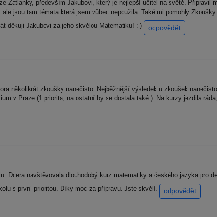
 Zatlanky, především Jakubovi, který je nejlepší učitel na světě. Připravil 
 ale jsou tam témata která jsem vůbec nepoužila. Také mi pomohly Zkoušky n
át děkuji Jakubovi za jeho skvělou Matematiku! :-)
odpovědět
ora několikrát zkoušky nanečisto. Nejběžnější výsledek u zkoušek nanečist
m v Praze (1.priorita, na ostatní by se dostala také ). Na kurzy jezdila ráda, 
. Dcera navštěvovala dlouhodobý kurz matematiky a českého jazyka pro dev
olu s první prioritou. Díky moc za přípravu. Jste skvělí.
odpovědět