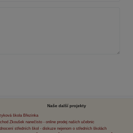
Naše další projekty
zyková škola Březinka
chod Zkoušek nanečisto - online prodej našich učebnic
dnocení středních škol - diskuze nejenom o středních školách