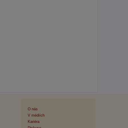
O nás
V médiích
Kariéra
Diskuse