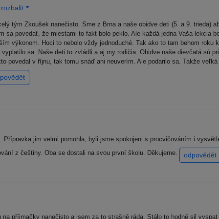
rozbalit
lý tým Zkoušek nanečisto. Sme z Brna a naše obidve deti (5. a 9. trieda) ab
ím sa povedať, že miestami to fakt bolo peklo. Ale každá jedna Vaša lekcia
čším výkonom. Hoci to nebolo vždy jednoduché. Tak ako to tam behom roku k
 a vyplatilo sa. Naše deti to zvládli a aj my rodičia. Obidve naše dievčatá sú
 povedal v říjnu, tak tomu snáď ani neuverím. Ale podarilo sa. Takže veľká
povědět
jna. Přípravka jim velmi pomohla, byli jsme spokojeni s procvičováním i vysvě
vání z češtiny. Oba se dostali na svou první školu. Děkujeme.
odpovědět
 na příjmačky nanečisto a jsem za to strašně ráda. Stálo to hodně sil vyspat