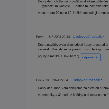
Dobrý den, chtěla bych poděkovat všem učitelům ze
1, gymnázium Nad Alejí. Čeština mi pomohla také,
minut místo 70 nebo 60. Určitě doporučuji a mockr
1 odpoveď rozbalit
Petra – 18.5.2024 22:44
Dcera navštěvovala dlouhodobé kurzy a cca od ún
zkoušek. Dostala se na prestižní osmileté gymnáziu
prý byla matika s Jakubem :)
odpovědět
1 odpoveď rozbalit
Eva – 18.5.2024 22:34
Dobrý den, moc Vám děkujeme za skvělou přípravu
matematiky a 31 bodů z češtiny a dostala na na šk