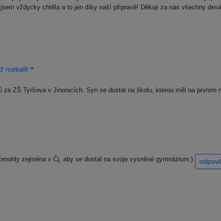
em vždycky chtěla a to jen díky vaší přípravě! Děkuji za nás všechny devá
 rozbalit
ze ZŠ Tyršova v Jinonicích. Syn se dostal na školu, kterou měl na prvním 
 pomohly zejména v Čj, aby se dostal na svoje vysněné gymnázium:)
odpov