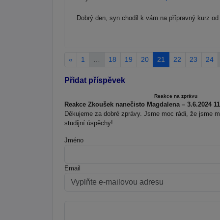
Dobrý den, syn chodil k vám na přípravný kurz od 
«
1
…
18
19
20
21
22
23
24
Přidat příspěvek
Reakce na zprávu
Reakce Zkoušek nanečisto Magdalena – 3.6.2024 11
Děkujeme za dobré zprávy. Jsme moc rádi, že jsme moh
studijní úspěchy!
Jméno
Email