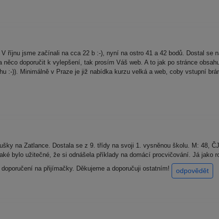
 říjnu jsme začínali na cca 22 b :-), nyní na ostro 41 a 42 bodů. Dostal se na
něco doporučit k vylepšení, tak prosím Váš web. A to jak po stránce obsahu (
chu :-)). Minimálně v Praze je již nabídka kurzu velká a web, coby vstupní brá
ušky na Zatlance. Dostala se z 9. třídy na svoji 1. vysněnou školu. M: 48, ČJ
. Také bylo užitečné, že si odnášela příklady na domácí procvičování. Já jako
 doporučení na přijímačky. Děkujeme a doporučuji ostatním!
odpovědět