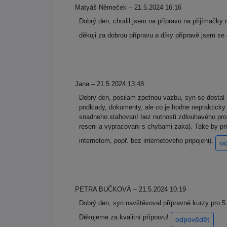
Matyáš Němeček – 21.5.2024 16:16
Dobrý den, chodil jsem na přípravu na přijímačky
děkuji za dobrou přípravu a díky přípravě jsem se
Jana – 21.5.2024 13:48
Dobry den, posilam zpetnou vazbu, syn se dostal 
podklady, dokumenty, ale co je hodne neprakticky
snadneho stahovaní bez nutnosti zdlouhavého prokli
reseni a vypracovani s chybami zaka). Take by pr
internetem, popř. bez internetoveho pripojeni).
o
PETRA BUČKOVÁ – 21.5.2024 10:19
Dobrý den, syn navštěvoval přípravné kurzy pro 5. 
Děkujeme za kvalitní přípravu!
odpovědět