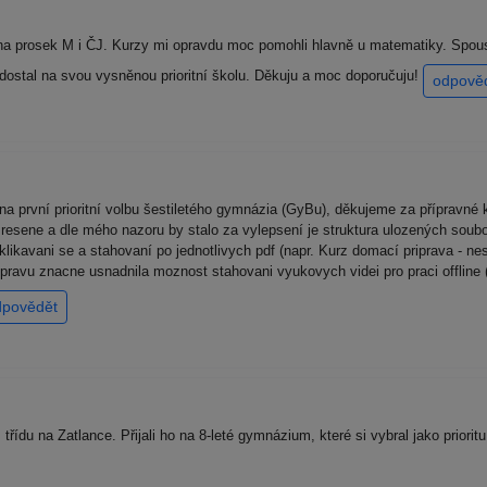
 na prosek M i ČJ. Kurzy mi opravdu moc pomohli hlavně u matematiky. Spous
 dostal na svou vysněnou prioritní školu. Děkuju a moc doporučuju!
odpově
na první prioritní volbu šestiletého gymnázia (GyBu), děkujeme za přípravn
 resene a dle mého nazoru by stalo za vylepsení je struktura ulozených soubo
kavani se a stahovaní po jednotlivych pdf (napr. Kurz domací priprava - nesl
ipravu znacne usnadnila moznost stahovani vyukovych videi pro praci offline
dpovědět
třídu na Zatlance. Přijali ho na 8-leté gymnázium, které si vybral jako priori