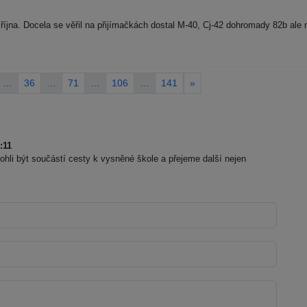
října. Docela se věřil na přijímačkách dostal M-40, Cj-42 dohromady 82b ale
…
36
…
71
…
106
…
141
»
:11
li být součástí cesty k vysněné škole a přejeme další nejen