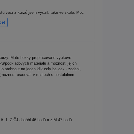
tu věcí z kurzů jsem využil, také ve škole. Moc
dět
é kurzy. Mate hezky propracovane vyukove
ru/podkladovych materialu a moznosti jejich
o stahnout na jeden klik cely balicek - zadani,
 (moznost pracovat v mistech s nestabilnim
tu č. 1. Z ČJ dosáhl 46 bodů a z M 47 bodů.