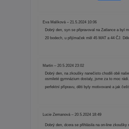
Eva Malíková – 21.5.2024 10:06
Dobrý den, syn se připravoval na Zatlance a byl
20 bodech, u přijímaček měl 45 MAT a 44 ČJ. Děku
Martin – 20.5.2024 23:02
Dobrý den, na zkoušky nanečisto chodili obě naše d
osmileté gymnázium dostaly, jsme za to moc rádi.
perfektní přípravu, děti byly motivované a jak če
Lucie Zemanová – 20.5.2024 18:49
Dobrý den, dcera se přihlásila na on-line zkoušky 