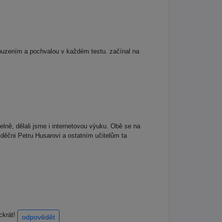
buzením a pochvalou v každém testu. začínal na
delně, dělali jsme i internetovou výuku. Obě se na
děčni Petru Husarovi a ostatním učitelům ta
ockrát!
odpovědět