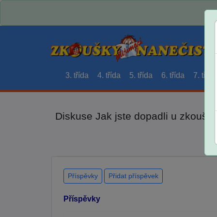
3. třída
4. třída
5. třída
6. třída
7. třída
Diskuse Jak jste dopadli u zkouše
Příspěvky
Přidat příspěvek
Příspěvky