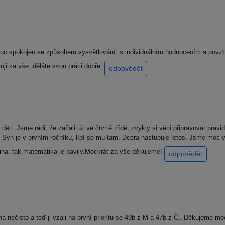
 moc spokojen se způsobem vysvětlování, s individuálním hodnocením a povz
ji za vše, děláte svou práci dobře.
odpovědět
ěti. Jsme rádi, že začali už ve čtvrté třídě, zvykly si věci připravovat pravi
 Syn je v prvním ročníku, líbí se mu tam. Dcera nastupuje letos. Jsme moc v
ština, tak matematika je bavily.Mockrát za vše děkujeme!
odpovědět
na nečisto a teď ji vzali na první prioritu se 49b z M a 47b z Čj. Děkujeme m