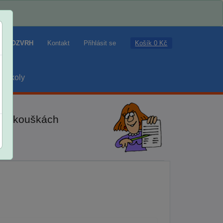
Košík 0 Kč
ROZVRH
Kontakt
Přihlásit se
školy
ch zkouškách