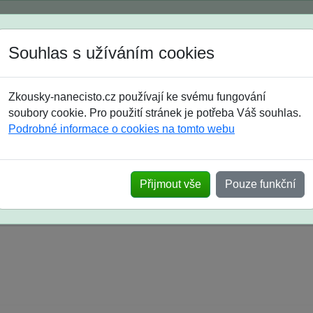
Spustili jsme přihlašování na školní rok 2026/2027!
Souhlas s užíváním cookies
Jak si vybrat
Časté dotazy
Zkousky-nanecisto.cz používají ke svému fungování
8. třída
9. třída
střední
maturanti
soutěže
prázdniny
soubory cookie. Pro použití stránek je potřeba Váš souhlas.
Podrobné informace o cookies na tomto webu
k na SŠ? Vaše ohlasy po skutečných přijímací
Přijmout vše
Pouze funkční