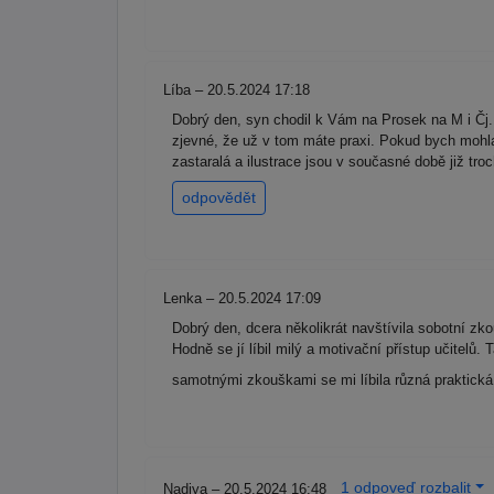
Líba – 20.5.2024 17:18
Dobrý den, syn chodil k Vám na Prosek na M i Čj. V
zjevné, že už v tom máte praxi. Pokud bych mohla 
zastaralá a ilustrace jsou v současné době již tro
odpovědět
Lenka – 20.5.2024 17:09
Dobrý den, dcera několikrát navštívila sobotní zko
Hodně se jí líbil milý a motivační přístup učitelů
samotnými zkouškami se mi líbila různá praktická
1 odpoveď rozbalit
Nadiya – 20.5.2024 16:48