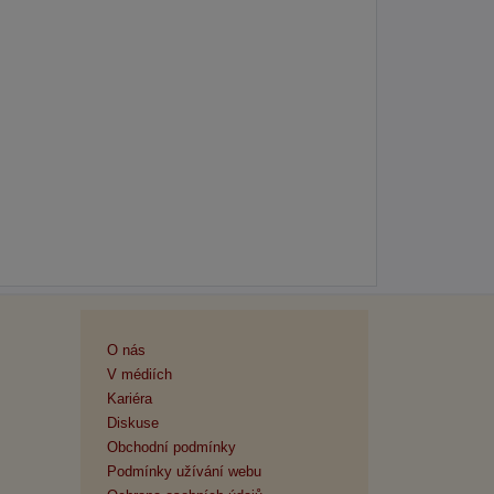
O nás
V médiích
Kariéra
Diskuse
Obchodní podmínky
Podmínky užívání webu