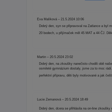
Eva Malíková – 21.5.2024 10:06
Dobrý den, syn se připravoval na Zatlance a byl
20 bodech, u přijímaček měl 45 MAT a 44 ČJ. Děku
Martin – 20.5.2024 23:02
Dobrý den, na zkoušky nanečisto chodili obě naše d
osmileté gymnázium dostaly, jsme za to moc rádi.
perfektní přípravu, děti byly motivované a jak če
Lucie Zemanová – 20.5.2024 18:49
Dobrý den, dcera se přihlásila na on-line zkoušky 