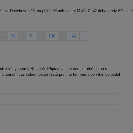
října. Docela se věřil na přijímačkách dostal M-40, Cj-42 dohromady 82b ale
…
36
…
71
…
106
…
141
»
dravotnické lyceum v Berouně. Připravoval se samostatně doma a
u pomohl váš video -rozbor testů prvního termínu a po víkendu podal