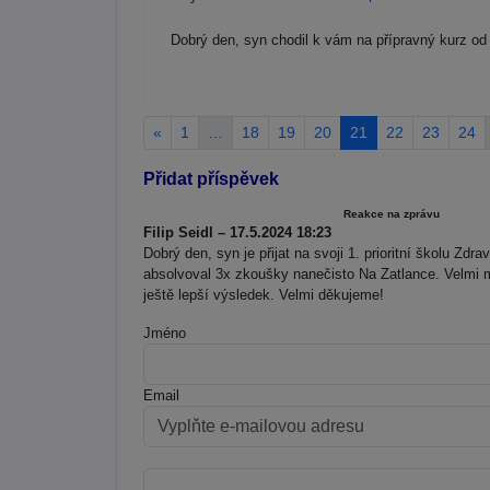
Dobrý den, syn chodil k vám na přípravný kurz od 
«
1
…
18
19
20
21
22
23
24
Přidat příspěvek
Reakce na zprávu
Filip Seidl – 17.5.2024 18:23
Dobrý den, syn je přijat na svoji 1. prioritní školu Z
absolvoval 3x zkoušky nanečisto Na Zatlance. Velmi m
ještě lepší výsledek. Velmi děkujeme!
Jméno
Email