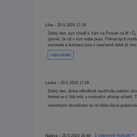
Líba – 20.5.2024 17:18
Dobrý den, syn chodil k Vám na Prosek na M i Čj. V
zjevné, že už v tom máte praxi. Pokud bych mohla 
zastaralá a ilustrace jsou v současné době již tro
odpovědět
Lenka – 20.5.2024 17:09
Dobrý den, dcera několikrát navštívila sobotní zko
Hodně se jí líbil milý a motivační přístup učitelů
samotnými zkouškami se mi líbila různá praktická
1 odpoveď rozbalit
Nadiya – 20.5.2024 16:48