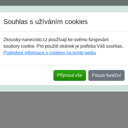
Spustili jsme přihlašování na školní rok 2026/2027!
Souhlas s užíváním cookies
Jak si vybrat
Časté dotazy
Zkousky-nanecisto.cz používají ke svému fungování
8. třída
9. třída
střední
maturanti
soutěže
prázdniny
soubory cookie. Pro použití stránek je potřeba Váš souhlas.
Podrobné informace o cookies na tomto webu
k na SŠ? Vaše ohlasy po skutečných přijímací
Přijmout vše
Pouze funkční