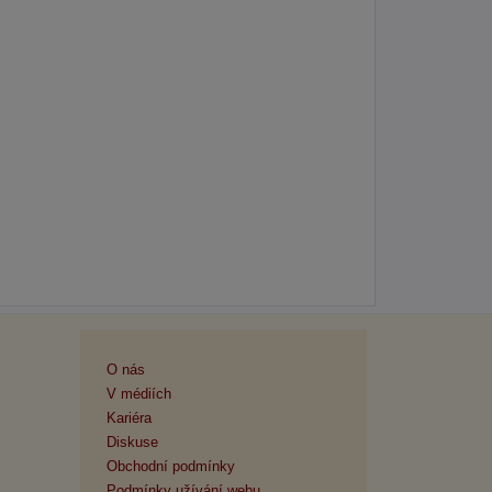
O nás
V médiích
Kariéra
Diskuse
Obchodní podmínky
Podmínky užívání webu