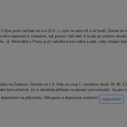
 říjnu jsme začínali na cca 22 b :-), nyní na ostro 41 a 42 bodů. Dostal se na
něco doporučit k vylepšení, tak prosím Váš web. A to jak po stránce obsahu (
chu :-)). Minimálně v Praze je již nabídka kurzu velká a web, coby vstupní brá
ušky na Zatlance. Dostala se z 9. třídy na svoji 1. vysněnou školu. M: 48, ČJ
. Také bylo užitečné, že si odnášela příklady na domácí procvičování. Já jako
 doporučení na přijímačky. Děkujeme a doporučuji ostatním!
odpovědět