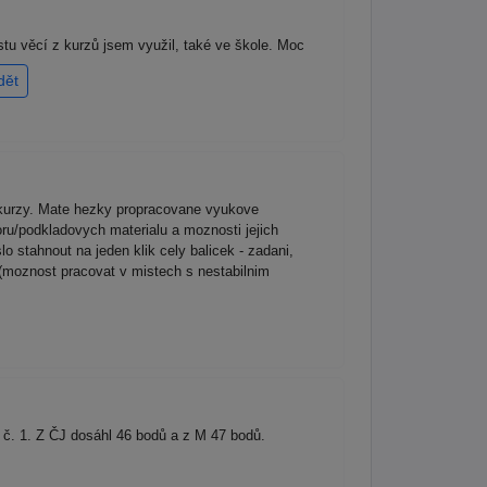
tu věcí z kurzů jsem využil, také ve škole. Moc
dět
é kurzy. Mate hezky propracovane vyukove
ru/podkladovych materialu a moznosti jejich
o stahnout na jeden klik cely balicek - zadani,
 (moznost pracovat v mistech s nestabilnim
tu č. 1. Z ČJ dosáhl 46 bodů a z M 47 bodů.