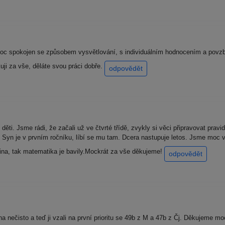
 moc spokojen se způsobem vysvětlování, s individuálním hodnocením a povz
ji za vše, děláte svou práci dobře.
odpovědět
ěti. Jsme rádi, že začali už ve čtvrté třídě, zvykly si věci připravovat pravi
 Syn je v prvním ročníku, líbí se mu tam. Dcera nastupuje letos. Jsme moc v
ština, tak matematika je bavily.Mockrát za vše děkujeme!
odpovědět
na nečisto a teď ji vzali na první prioritu se 49b z M a 47b z Čj. Děkujeme m