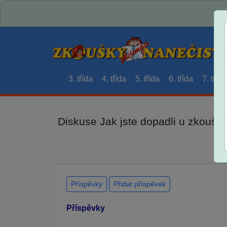
3. třída
4. třída
5. třída
6. třída
7. třída
Diskuse Jak jste dopadli u zkouše
Příspěvky
Přidat příspěvek
Příspěvky