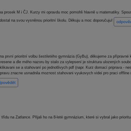
 na prosek M i ČJ. Kurzy mi opravdu moc pomohli hlavně u matematiky. Spous
 dostal na svou vysněnou prioritní školu. Děkuju a moc doporučuju!
odpově
na první prioritní volbu šestiletého gymnázia (GyBu), děkujeme za přípravn
 resene a dle mého nazoru by stalo za vylepsení je struktura ulozených soubo
kavani se a stahovaní po jednotlivych pdf (napr. Kurz domací priprava - nesl
ipravu znacne usnadnila moznost stahovani vyukovych videi pro praci offline
dpovědět
třídu na Zatlance. Přijali ho na 8-leté gymnázium, které si vybral jako priori