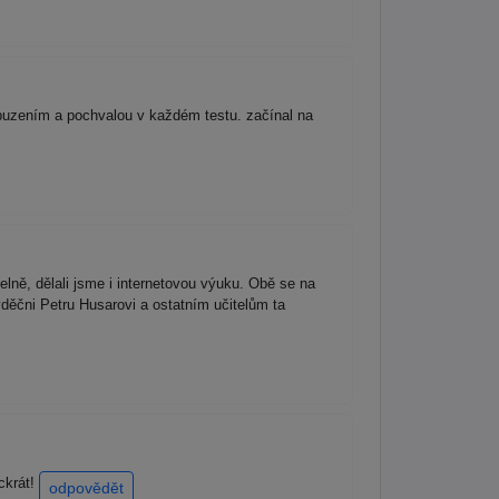
buzením a pochvalou v každém testu. začínal na
delně, dělali jsme i internetovou výuku. Obě se na
děčni Petru Husarovi a ostatním učitelům ta
ockrát!
odpovědět