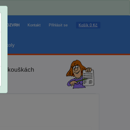
Košík 0 Kč
ROZVRH
Kontakt
Přihlásit se
školy
ch zkouškách