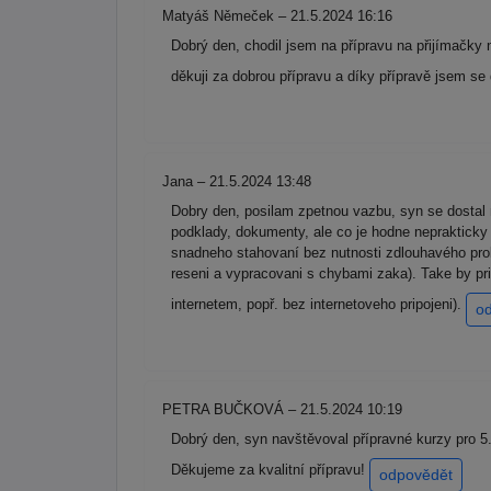
Matyáš Němeček – 21.5.2024 16:16
Dobrý den, chodil jsem na přípravu na přijímačky
děkuji za dobrou přípravu a díky přípravě jsem se
Jana – 21.5.2024 13:48
Dobry den, posilam zpetnou vazbu, syn se dostal 
podklady, dokumenty, ale co je hodne neprakticky
snadneho stahovaní bez nutnosti zdlouhavého prokli
reseni a vypracovani s chybami zaka). Take by pr
internetem, popř. bez internetoveho pripojeni).
o
PETRA BUČKOVÁ – 21.5.2024 10:19
Dobrý den, syn navštěvoval přípravné kurzy pro 5. 
Děkujeme za kvalitní přípravu!
odpovědět