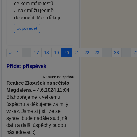
celkem málo testů.
Jinak můžu jedině
doporučit. Moc děkuji
odpovědět
«
1
…
17
18
19
20
21
22
23
…
36
…
7
Přidat příspěvek
Reakce na zprávu
Reakce Zkoušek nanečisto
Magdalena – 4.6.2024 11:04
Blahopřejeme k velkému
úspěchu a děkujeme za milý
vzkaz. Jsme si jisti, že se
synovi bude nadále studijně
dařit a další úspěchy budou
následovat! :)