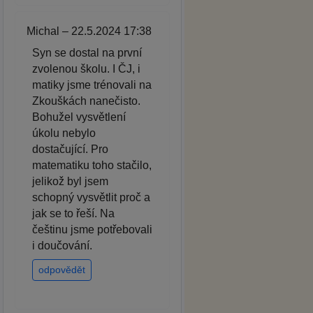
Michal – 22.5.2024 17:38
Syn se dostal na první
zvolenou školu. I ČJ, i
matiky jsme trénovali na
Zkouškách nanečisto.
Bohužel vysvětlení
úkolu nebylo
dostačující. Pro
matematiku toho stačilo,
jelikož byl jsem
schopný vysvětlit proč a
jak se to řeší. Na
češtinu jsme potřebovali
i doučování.
odpovědět