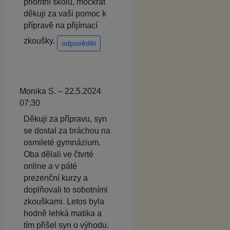
prioritní školu, mockrát
děkuji za vaši pomoc k
přípravě na přijímací
zkoušky.
odpovědět
Monika S. – 22.5.2024
07:30
Děkuji za přípravu, syn
se dostal za bráchou na
osmileté gymnázium.
Oba dělali ve čtvrté
online a v páté
prezenční kurzy a
doplňovali to sobotními
zkouškami. Letos byla
hodně lehká matika a
tím přišel syn o výhodu.