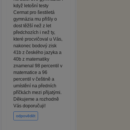
když letošní testy
Cermat pro šestiletá
gymnázia mu přišly o
dost těžší než z let
předchozích i než ty,
které procvičoval u Vás,
nakonec bodový zisk
41b z českého jazyka a
40b z matematiky
znamenal 98 percentil v
matematice a 96
percentil v češtině a
umístění na předních
příčkách mezi přijatými.
Děkujeme a rozhodně
Vás doporučuji!
odpovědět