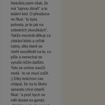
Netušila jsem však, že
má "tajnou zbraň" a to
totální klid. O přestávce
mi říkal: "to byla
pohoda, je to jak na
sobotních zkouškách".
Takže mockrát děkuji za
získání klidu a určité
rutiny, díky které se
mohl soustředit na to, co
píše a nenechal se
vyrušit ničím dalším.
Toto se online naučit
nedá - to se musí zažít.
;) Díky bráchovi zas
chápal, že na tu školu
opravdu chce (starší
říkal: "a proč bych se
měl dostat na gympl,