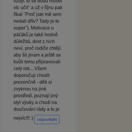
vždyť to se budu muset
víc učit" a už v říjnu pak
říkal "Proč jste mě sem
nedali dřív? Tady je to
super"). Motivace u
páťáků je také hodně
důležitá, dost z nich
neví, proč rodiče chtějí,
aby šli jinam a ještě se
kvůli tomu připravovali
celý rok... Všem
doporučuji chodit
prezenčně - děti si
zvyknou na jiné
prostředí, poznají jiný
styl výuky a chodí na
doučování rády a to je
nejvíc!!! :)
odpovědět