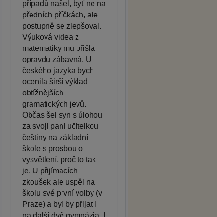
případů našel, byť ne na
předních příčkách, ale
postupně se zlepšoval.
Výuková videa z
matematiky mu přišla
opravdu zábavná. U
českého jazyka bych
ocenila širší výklad
obtížnějších
gramatických jevů.
Občas šel syn s úlohou
za svojí paní učitelkou
češtiny na základní
škole s prosbou o
vysvětlení, proč to tak
je. U přijímacích
zkoušek ale uspěl na
školu své první volby (v
Praze) a byl by přijat i
na další dvě gymnázia. I