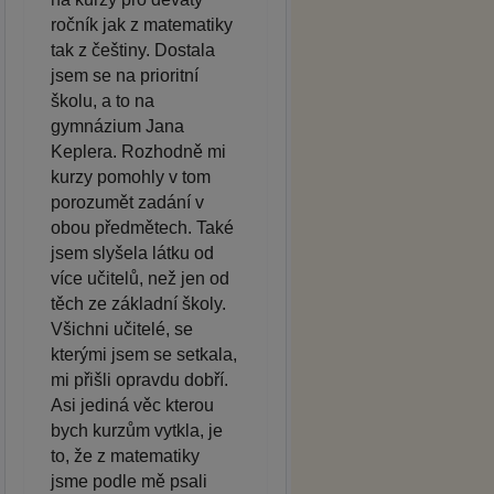
ročník jak z matematiky
tak z češtiny. Dostala
jsem se na prioritní
školu, a to na
gymnázium Jana
Keplera. Rozhodně mi
kurzy pomohly v tom
porozumět zadání v
obou předmětech. Také
jsem slyšela látku od
více učitelů, než jen od
těch ze základní školy.
Všichni učitelé, se
kterými jsem se setkala,
mi přišli opravdu dobří.
Asi jediná věc kterou
bych kurzům vytkla, je
to, že z matematiky
jsme podle mě psali