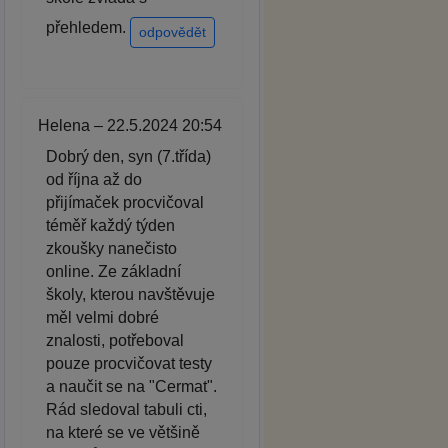
přehledem.
odpovědět
Helena – 22.5.2024 20:54
Dobrý den, syn (7.třída)
od října až do
přijímaček procvičoval
téměř každý týden
zkoušky nanečisto
online. Ze základní
školy, kterou navštěvuje
měl velmi dobré
znalosti, potřeboval
pouze procvičovat testy
a naučit se na "Cermat".
Rád sledoval tabuli cti,
na které se ve většině