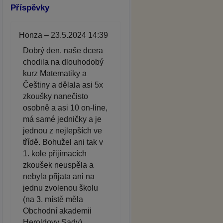
Příspěvky
Honza – 23.5.2024 14:39
Dobrý den, naše dcera
chodila na dlouhodobý
kurz Matematiky a
Češtiny a dělala asi 5x
zkoušky nanečisto
osobně a asi 10 on-line,
má samé jedničky a je
jednou z nejlepších ve
třídě. Bohužel ani tak v
1. kole přijímacích
zkoušek neuspěla a
nebyla přijata ani na
jednu zvolenou školu
(na 3. místě měla
Obchodní akademii
Heroldovy Sady).