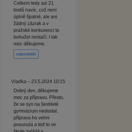
Celkem tedy asi 21
bodů navíc, což není
úplně špatné, ale ani
žádný zázrak a v
pražské konkurenci to
bohužel nestačí. I tak
moc děkujeme.
odpovědět
Vlaďka – 23.5.2024 10:15
Dobrý den, děkujeme
moc za přípravu. Přesto,
že se syn na šestileté
gymnázium nedostal,
příprava ho velmi
posunula a teď to ve
škole zvládá s