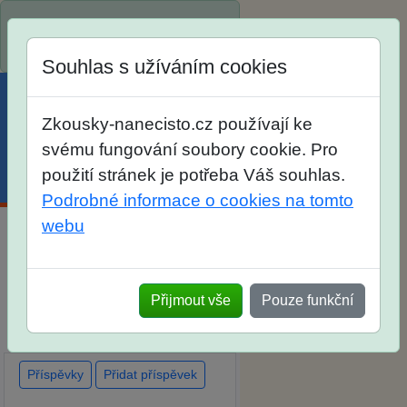
Spustili jsme přihlašování na
školní rok 2026/2027!
Souhlas s užíváním cookies
Zkousky-nanecisto.cz používají ke
svému fungování soubory cookie. Pro
použití stránek je potřeba Váš souhlas.
Menu
Účet
Košík
Podrobné informace o cookies na tomto
webu
Diskuse Jak jste dopadli u
zkoušek na SŠ? Vaše ohlasy
Přijmout vše
Pouze funkční
po skutečných přijímacích
zkouškách
Příspěvky
Přidat příspěvek