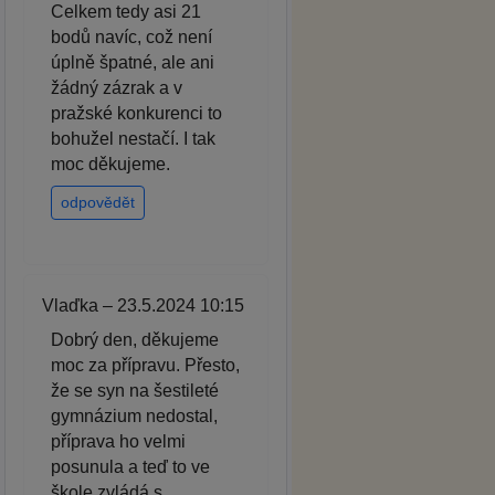
Celkem tedy asi 21
bodů navíc, což není
úplně špatné, ale ani
žádný zázrak a v
pražské konkurenci to
bohužel nestačí. I tak
moc děkujeme.
odpovědět
Vlaďka – 23.5.2024 10:15
Dobrý den, děkujeme
moc za přípravu. Přesto,
že se syn na šestileté
gymnázium nedostal,
příprava ho velmi
posunula a teď to ve
škole zvládá s