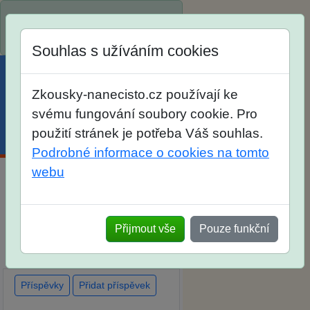
Spustili jsme přihlašování na
školní rok 2026/2027!
Souhlas s užíváním cookies
Zkousky-nanecisto.cz používají ke
svému fungování soubory cookie. Pro
použití stránek je potřeba Váš souhlas.
Menu
Účet
Košík
Podrobné informace o cookies na tomto
webu
Diskuse Jak jste dopadli u
zkoušek na SŠ? Vaše ohlasy
Přijmout vše
Pouze funkční
po skutečných přijímacích
zkouškách
Příspěvky
Přidat příspěvek