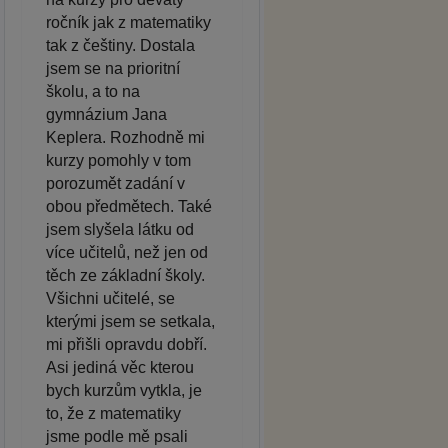
ročník jak z matematiky
tak z češtiny. Dostala
jsem se na prioritní
školu, a to na
gymnázium Jana
Keplera. Rozhodně mi
kurzy pomohly v tom
porozumět zadání v
obou předmětech. Také
jsem slyšela látku od
více učitelů, než jen od
těch ze základní školy.
Všichni učitelé, se
kterými jsem se setkala,
mi přišli opravdu dobří.
Asi jediná věc kterou
bych kurzům vytkla, je
to, že z matematiky
jsme podle mě psali