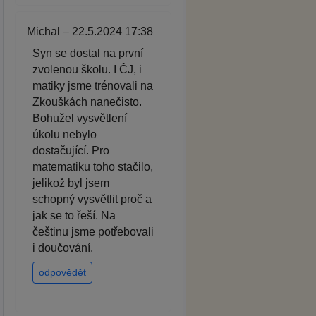
Michal – 22.5.2024 17:38
Syn se dostal na první
zvolenou školu. I ČJ, i
matiky jsme trénovali na
Zkouškách nanečisto.
Bohužel vysvětlení
úkolu nebylo
dostačující. Pro
matematiku toho stačilo,
jelikož byl jsem
schopný vysvětlit proč a
jak se to řeší. Na
češtinu jsme potřebovali
i doučování.
odpovědět