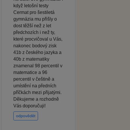
když letošní testy
Cermat pro šestiletá
gymnázia mu přišly o
dost těžší než z let
předchozích i než ty,
které procvičoval u Vás,
nakonec bodový zisk
41b z českého jazyka a
40b z matematiky
znamenal 98 percentil v
matematice a 96
percentil v češtině a
umístění na předních
příčkách mezi přijatými.
Děkujeme a rozhodně
Vás doporučuji!
odpovědět