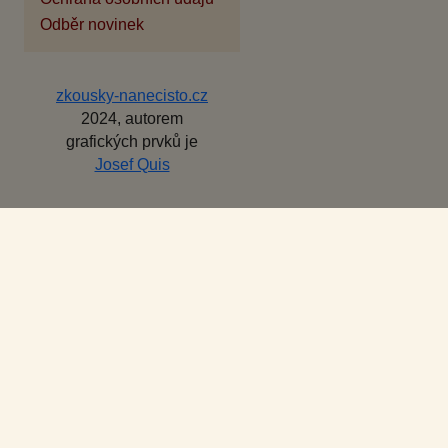
Odběr novinek
zkousky-nanecisto.cz
2024, autorem
grafických prvků je
Josef Quis