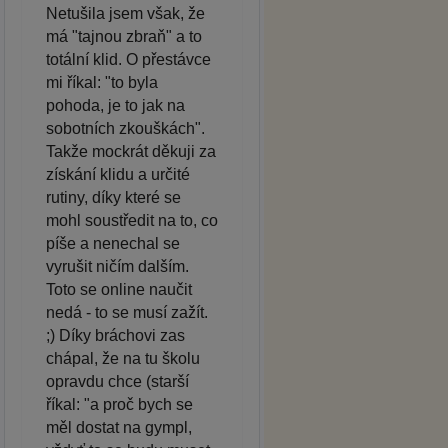
Netušila jsem však, že
má "tajnou zbraň" a to
totální klid. O přestávce
mi říkal: "to byla
pohoda, je to jak na
sobotních zkouškách".
Takže mockrát děkuji za
získání klidu a určité
rutiny, díky které se
mohl soustředit na to, co
píše a nenechal se
vyrušit ničím dalším.
Toto se online naučit
nedá - to se musí zažít.
;) Díky bráchovi zas
chápal, že na tu školu
opravdu chce (starší
říkal: "a proč bych se
měl dostat na gympl,