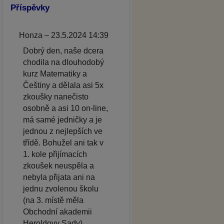
Příspěvky
Honza – 23.5.2024 14:39
Dobrý den, naše dcera
chodila na dlouhodobý
kurz Matematiky a
Češtiny a dělala asi 5x
zkoušky nanečisto
osobně a asi 10 on-line,
má samé jedničky a je
jednou z nejlepších ve
třídě. Bohužel ani tak v
1. kole přijímacích
zkoušek neuspěla a
nebyla přijata ani na
jednu zvolenou školu
(na 3. místě měla
Obchodní akademii
Heroldovy Sady).