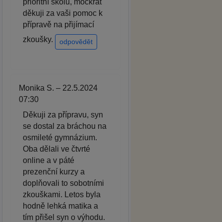
prioritní školu, mockrát
děkuji za vaši pomoc k
přípravě na přijímací
zkoušky.
odpovědět
Monika S. – 22.5.2024
07:30
Děkuji za přípravu, syn
se dostal za bráchou na
osmileté gymnázium.
Oba dělali ve čtvrté
online a v páté
prezenční kurzy a
doplňovali to sobotními
zkouškami. Letos byla
hodně lehká matika a
tím přišel syn o výhodu.