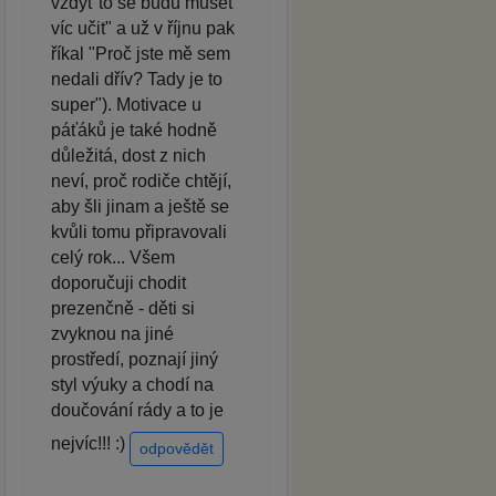
vždyť to se budu muset
víc učit" a už v říjnu pak
říkal "Proč jste mě sem
nedali dřív? Tady je to
super"). Motivace u
páťáků je také hodně
důležitá, dost z nich
neví, proč rodiče chtějí,
aby šli jinam a ještě se
kvůli tomu připravovali
celý rok... Všem
doporučuji chodit
prezenčně - děti si
zvyknou na jiné
prostředí, poznají jiný
styl výuky a chodí na
doučování rády a to je
nejvíc!!! :)
odpovědět