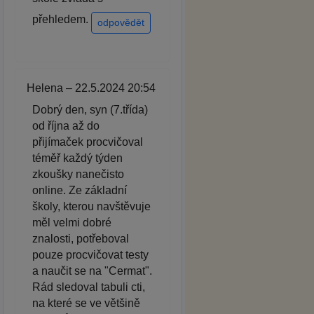
přehledem.
odpovědět
Helena – 22.5.2024 20:54
Dobrý den, syn (7.třída)
od října až do
přijímaček procvičoval
téměř každý týden
zkoušky nanečisto
online. Ze základní
školy, kterou navštěvuje
měl velmi dobré
znalosti, potřeboval
pouze procvičovat testy
a naučit se na "Cermat".
Rád sledoval tabuli cti,
na které se ve většině