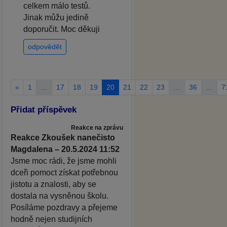
celkem málo testů.
Jinak můžu jedině
doporučit. Moc děkuji
odpovědět
«
1
…
17
18
19
20
21
22
23
…
36
…
7
Přidat příspěvek
Reakce na zprávu
Reakce Zkoušek nanečisto
Magdalena – 20.5.2024 11:52
Jsme moc rádi, že jsme mohli
dceři pomoct získat potřebnou
jistotu a znalosti, aby se
dostala na vysněnou školu.
Posíláme pozdravy a přejeme
hodně nejen studijních