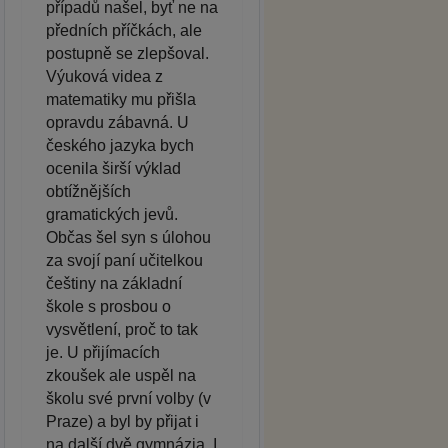
případů našel, byť ne na
předních příčkách, ale
postupně se zlepšoval.
Výuková videa z
matematiky mu přišla
opravdu zábavná. U
českého jazyka bych
ocenila širší výklad
obtížnějších
gramatických jevů.
Občas šel syn s úlohou
za svojí paní učitelkou
češtiny na základní
škole s prosbou o
vysvětlení, proč to tak
je. U přijímacích
zkoušek ale uspěl na
školu své první volby (v
Praze) a byl by přijat i
na další dvě gymnázia. I