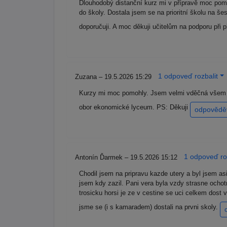
Dlouhodobý distanční kurz mi v přípravě moc pomo
do školy. Dostala jsem se na prioritní školu na š
doporučuji. A moc děkuji učitelům na podporu při 
1 odpoveď rozbalit
Zuzana – 19.5.2026 15:29
Kurzy mi moc pomohly. Jsem velmi vděčná všem učit
obor ekonomické lyceum. PS: Děkuji
odpovědě
1 odpoveď ro
Antonín Ďarmek – 19.5.2026 15:12
Chodil jsem na pripravu kazde utery a byl jsem asi 
jsem kdy zazil. Pani vera byla vzdy strasne ocho
trosicku horsi je ze v cestine se uci celkem dost 
jsme se (i s kamaradem) dostali na prvni skoly.