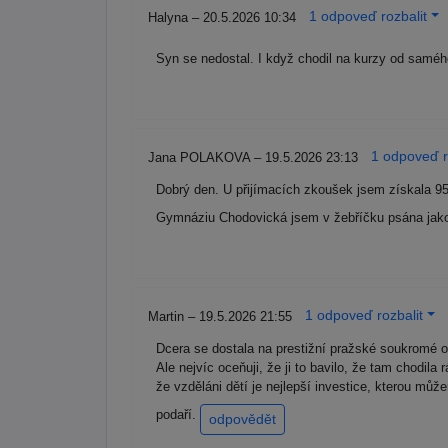
1 odpoveď rozbalit
Halyna – 20.5.2026 10:34
Syn se nedostal. I když chodil na kurzy od samé
1 odpoveď r
Jana POLAKOVA – 19.5.2026 23:13
Dobrý den. U přijímacích zkoušek jsem získala 9
Gymnáziu Chodovická jsem v žebříčku psána jako 
1 odpoveď rozbalit
Martin – 19.5.2026 21:55
Dcera se dostala na prestižní pražské soukromé o
Ale nejvíc oceňuji, že ji to bavilo, že tam chodil
že vzděláni dětí je nejlepší investice, kterou můž
podaří.
odpovědět