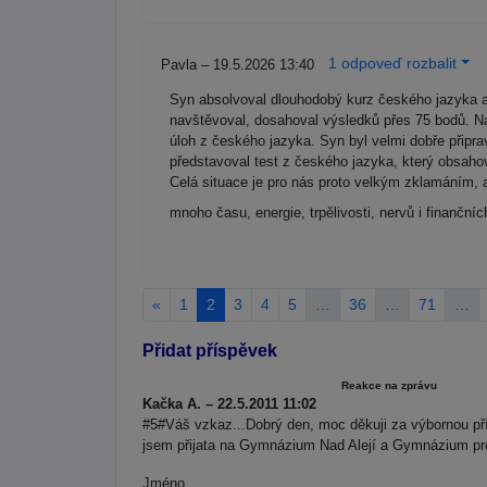
1 odpoveď rozbalit
Pavla – 19.5.2026 13:40
Syn absolvoval dlouhodobý kurz českého jazyka a
navštěvoval, dosahoval výsledků přes 75 bodů. Na
úloh z českého jazyka. Syn byl velmi dobře připra
představoval test z českého jazyka, který obsahov
Celá situace je pro nás proto velkým zklamáním, a
mnoho času, energie, trpělivosti, nervů i finančn
«
1
2
3
4
5
…
36
…
71
…
Přidat příspěvek
Reakce na zprávu
Kačka A. – 22.5.2011 11:02
#5#Váš vzkaz...Dobrý den, moc děkuji za výbornou pří
jsem přijata na Gymnázium Nad Alejí a Gymnázium pr
Jméno