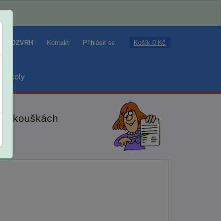
Košík 0 Kč
ROZVRH
Kontakt
Přihlásit se
školy
ch zkouškách