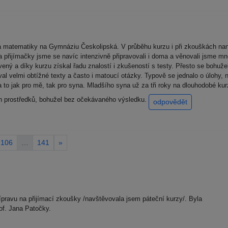
 matematiky na Gymnáziu Českolipská. V průběhu kurzu i při zkouškách nane
 přijímačky jsme se navíc intenzivně připravovali i doma a věnovali jsme m
vený a díky kurzu získal řadu znalostí i zkušeností s testy. Přesto se bohuž
al velmi obtížné texty a často i matoucí otázky. Typově se jednalo o úlohy, n
 to jak pro mě, tak pro syna. Mladšího syna už za tři roky na dlouhodobé ku
ích prostředků, bohužel bez očekávaného výsledku.
odpovědět
106
…
141
»
pravu na přijímací zkoušky /navštěvovala jsem páteční kurzy/. Byla
of. Jana Patočky.