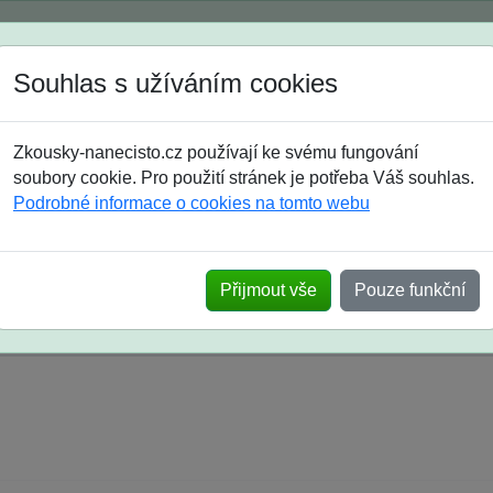
Spustili jsme přihlašování na školní rok 2026/2027!
Souhlas s užíváním cookies
Jak si vybrat
Časté dotazy
Zkousky-nanecisto.cz používají ke svému fungování
8. třída
9. třída
střední
maturanti
soutěže
prázdniny
soubory cookie. Pro použití stránek je potřeba Váš souhlas.
Podrobné informace o cookies na tomto webu
k na SŠ? Vaše ohlasy po skutečných přijímací
Přijmout vše
Pouze funkční