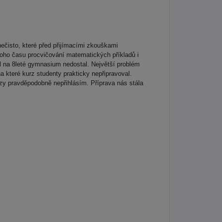
čisto, které před přijímacími zkouškami
noho času procvičování matematických příkladů i
el na 8leté gymnasium nedostal. Největší problém
a které kurz studenty prakticky nepřipravoval.
rzy pravděpodobně nepřihlásím. Příprava nás stála