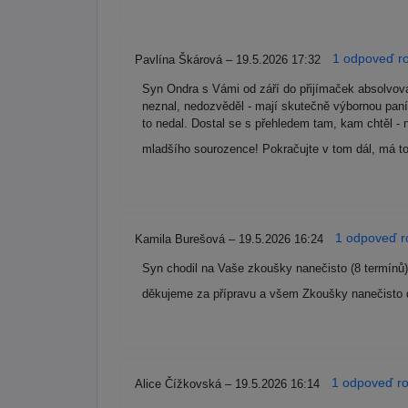
1 odpoveď ro
Pavlína Škárová – 19.5.2026 17:32
Syn Ondra s Vámi od září do přijímaček absolvoval
neznal, nedozvěděl - mají skutečně výbornou paní
to nedal. Dostal se s přehledem tam, kam chtěl -
mladšího sourozence! Pokračujte v tom dál, má to
1 odpoveď ro
Kamila Burešová – 19.5.2026 16:24
Syn chodil na Vaše zkoušky nanečisto (8 termínů)
děkujeme za přípravu a všem Zkoušky nanečisto
1 odpoveď ro
Alice Čížkovská – 19.5.2026 16:14