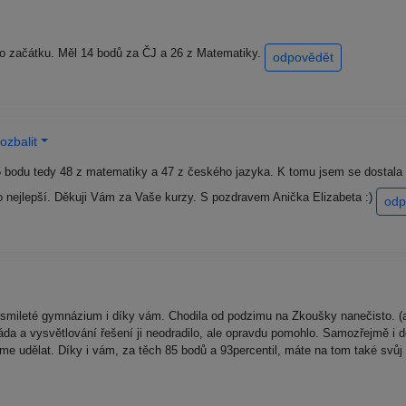
ho začátku. Měl 14 bodů za ČJ a 26 z Matematiky.
odpovědět
ozbalit
5 bodu tedy 48 z matematiky a 47 z českého jazyka. K tomu jsem se dostala
nejlepší. Děkuji Vám za Vaše kurzy. S pozdravem Anička Elizabeta :)
odp
smileté gymnázium i díky vám. Chodila od podzimu na Zkoušky nanečisto. (an
a ráda a vysvětlování řešení ji neodradilo, ale opravdu pomohlo. Samozřejmě i
eme udělat. Díky i vám, za těch 85 bodů a 93percentil, máte na tom také svůj 