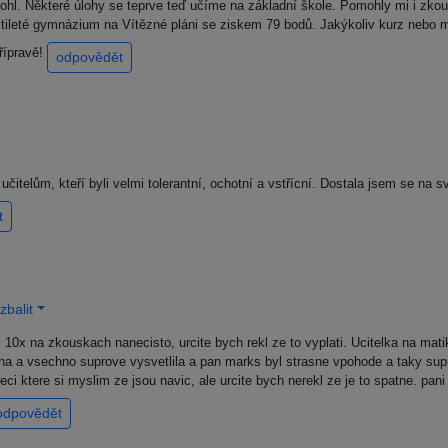
hl. Některé úlohy se teprve teď učíme na základní škole. Pomohly mi i zkouš
estileté gymnázium na Vítězné pláni se ziskem 79 bodů. Jakýkoliv kurz nebo 
přípravě!
odpovědět
elům, kteří byli velmi tolerantní, ochotní a vstřícní. Dostala jsem se na sv
t
zbalit
10x na zkouskach nanecisto, urcite bych rekl ze to vyplati. Ucitelka na matiku
tna a vsechno suprove vysvetlila a pan marks byl strasne vpohode a taky supr
veci ktere si myslim ze jsou navic, ale urcite bych nerekl ze je to spatne. pan
odpovědět