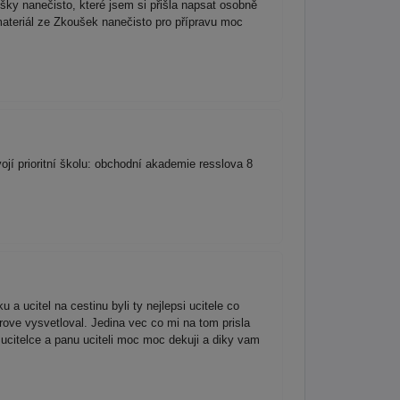
ky nanečisto, které jsem si přišla napsat osobně
materiál ze Zkoušek nanečisto pro přípravu moc
ojí prioritní školu: obchodní akademie resslova 8
 a ucitel na cestinu byli ty nejlepsi ucitele co
ove vysvetloval. Jedina vec co mi na tom prisla
i ucitelce a panu uciteli moc moc dekuji a diky vam