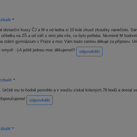
zbalit
 distanční kurzy ČJ a M a od ledna si 10 krát zkusil zkoušky nanečisto. Sám 
 učitelku na ZŠ a od září s nimi jela vše, co bylo potřeba. Nicméně M hodnot
 na státní gymnázium v Praze a moc Vám touto cestou děkuje za přípravu. Urč
 smysl! :-) A ještě jednou moc děkujeme!!!
odpovědět
zbalit
. Určitě mu to hodně pomohlo a v součtu získal krásných 79 bodů a dostal se
 doporučujeme!
odpovědět
zbalit