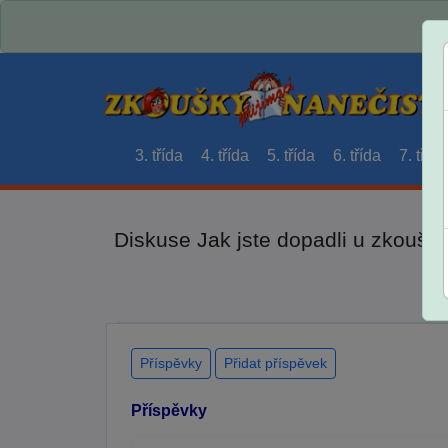
3. třída
4. třída
5. třída
6. třída
7. třída
Diskuse Jak jste dopadli u zkouše
Příspěvky
Přidat příspěvek
Příspěvky