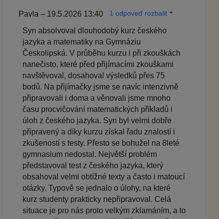
1 odpoveď rozbalit
Pavla – 19.5.2026 13:40
Syn absolvoval dlouhodobý kurz českého
jazyka a matematiky na Gymnáziu
Českolipská. V průběhu kurzu i při zkouškách
nanečisto, které před přijímacími zkouškami
navštěvoval, dosahoval výsledků přes 75
bodů. Na přijímačky jsme se navíc intenzivně
připravovali i doma a věnovali jsme mnoho
času procvičování matematických příkladů i
úloh z českého jazyka. Syn byl velmi dobře
připravený a díky kurzu získal řadu znalostí i
zkušeností s testy. Přesto se bohužel na 8leté
gymnasium nedostal. Největší problém
představoval test z českého jazyka, který
obsahoval velmi obtížné texty a často i matoucí
otázky. Typově se jednalo o úlohy, na které
kurz studenty prakticky nepřipravoval. Celá
situace je pro nás proto velkým zklamáním, a to