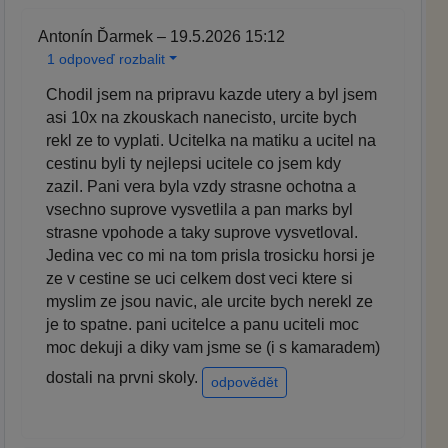
Antonín Ďarmek – 19.5.2026 15:12
1 odpoveď rozbalit
Chodil jsem na pripravu kazde utery a byl jsem
asi 10x na zkouskach nanecisto, urcite bych
rekl ze to vyplati. Ucitelka na matiku a ucitel na
cestinu byli ty nejlepsi ucitele co jsem kdy
zazil. Pani vera byla vzdy strasne ochotna a
vsechno suprove vysvetlila a pan marks byl
strasne vpohode a taky suprove vysvetloval.
Jedina vec co mi na tom prisla trosicku horsi je
ze v cestine se uci celkem dost veci ktere si
myslim ze jsou navic, ale urcite bych nerekl ze
je to spatne. pani ucitelce a panu uciteli moc
moc dekuji a diky vam jsme se (i s kamaradem)
dostali na prvni skoly.
odpovědět