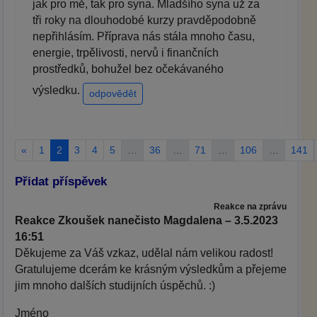
jak pro mě, tak pro syna. Mladšího syna už za
tři roky na dlouhodobé kurzy pravděpodobně
nepřihlásím. Příprava nás stála mnoho času,
energie, trpělivosti, nervů i finančních
prostředků, bohužel bez očekávaného
výsledku.
odpovědět
«
1
2
3
4
5
…
36
…
71
…
106
…
141
Přidat příspěvek
Reakce na zprávu
Reakce Zkoušek nanečisto Magdalena – 3.5.2023
16:51
Děkujeme za Váš vzkaz, udělal nám velikou radost!
Gratulujeme dcerám ke krásným výsledkům a přejeme
jim mnoho dalších studijních úspěchů. :)
Jméno