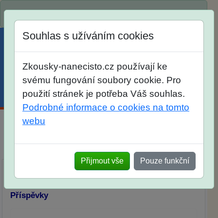
Spustili jsme přihlašování na školní rok 2026/2027!
Souhlas s užíváním cookies
Zkousky-nanecisto.cz používají ke
svému fungování soubory cookie. Pro
použití stránek je potřeba Váš souhlas.
Menu
Účet
Košík
Podrobné informace o cookies na tomto
webu
Diskuse Jak jste dopadli u zkoušek na SŠ? Vaše
ohlasy po skutečných přijímacích zkouškách
Přijmout vše
Pouze funkční
Příspěvky
Přidat příspěvek
Příspěvky