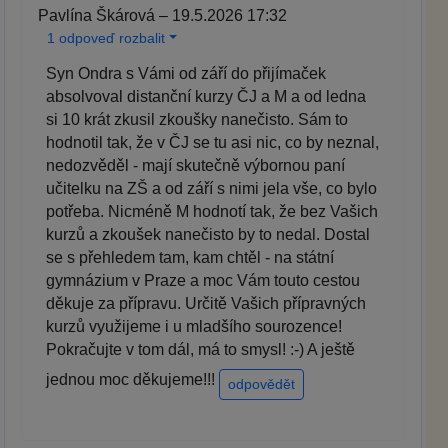
Pavlína Škárová – 19.5.2026 17:32
1 odpoveď rozbalit
Syn Ondra s Vámi od září do přijímaček
absolvoval distanční kurzy ČJ a M a od ledna
si 10 krát zkusil zkoušky nanečisto. Sám to
hodnotil tak, že v ČJ se tu asi nic, co by neznal,
nedozvěděl - mají skutečně výbornou paní
učitelku na ZŠ a od září s nimi jela vše, co bylo
potřeba. Nicméně M hodnotí tak, že bez Vašich
kurzů a zkoušek nanečisto by to nedal. Dostal
se s přehledem tam, kam chtěl - na státní
gymnázium v Praze a moc Vám touto cestou
děkuje za přípravu. Určitě Vašich přípravných
kurzů využijeme i u mladšího sourozence!
Pokračujte v tom dál, má to smysl! :-) A ještě
jednou moc děkujeme!!!
odpovědět