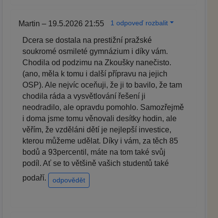
1 odpoveď rozbalit
Martin – 19.5.2026 21:55
Dcera se dostala na prestižní pražské
soukromé osmileté gymnázium i díky vám.
Chodila od podzimu na Zkoušky nanečisto.
(ano, měla k tomu i další přípravu na jejich
OSP). Ale nejvíc oceňuji, že ji to bavilo, že tam
chodila ráda a vysvětlování řešení ji
neodradilo, ale opravdu pomohlo. Samozřejmě
i doma jsme tomu věnovali desítky hodin, ale
věřím, že vzděláni dětí je nejlepší investice,
kterou můžeme udělat. Díky i vám, za těch 85
bodů a 93percentil, máte na tom také svůj
podíl. Ať se to většině vašich studentů také
podaří.
odpovědět