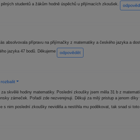
 pilných studentů a žákům hodně úspěchů u přijímacích zkoušek.
odpověd
ás absolvovala přípravu na přijímačky z matematiky a českého jazyka a dost
kého jazyka 47 bodů. Děkujeme
odpovědět
rozbalit
za skvělé hodiny matematiky. Poslední zkoušky jsem měla 31 b z matematiky
nsky zámeček. Pořadí zde nezverejnuji. Děkuji za milý pristup a jenom díky 
e s nim poslední zkoušky neviděla a nestihla mu poděkovat, tak snad si toto