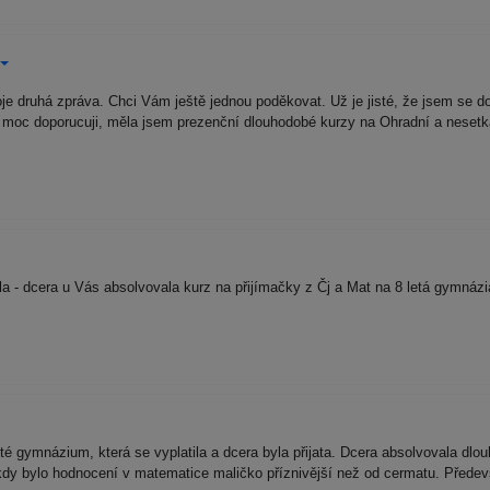
oje druhá zpráva. Chci Vám ještě jednou poděkovat. Už je jisté, že jsem s
moc doporucuji, měla jsem prezenční dlouhodobé kurzy na Ohradní a nesetkal
 - dcera u Vás absolvovala kurz na přijímačky z Čj a Mat na 8 letá gymnázia
 gymnázium, která se vyplatila a dcera byla přijata. Dcera absolvovala dlouh
dy bylo hodnocení v matematice maličko příznivější než od cermatu. Přede