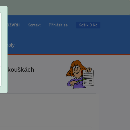
Košík 0 Kč
ROZVRH
Kontakt
Přihlásit se
školy
ch zkouškách