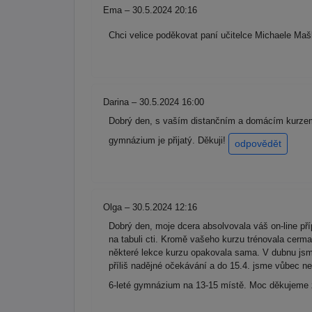
Ema – 30.5.2024 20:16
Chci velice poděkovat paní učitelce Michaele Maš
Darina – 30.5.2024 16:00
Dobrý den, s vaším distančním a domácím kurzem m
gymnázium je přijatý. Děkuji!
odpovědět
Olga – 30.5.2024 12:16
Dobrý den, moje dcera absolvovala váš on-line př
na tabuli cti. Kromě vašeho kurzu trénovala cerm
některé lekce kurzu opakovala sama. V dubnu jsme 
příliš nadějné očekávání a do 15.4. jsme vůbec ne
6-leté gymnázium na 13-15 místě. Moc děkujeme z