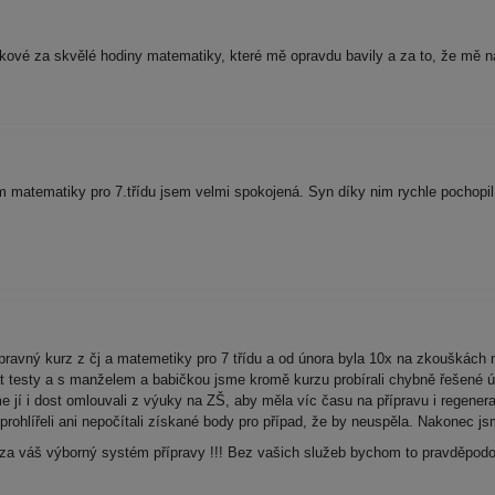
kové za skvělé hodiny matematiky, které mě opravdu bavily a za to, že mě 
atematiky pro 7.třídu jsem velmi spokojená. Syn díky nim rychle pochopil a
ípravný kurz z čj a matemetiky pro 7 třídu a od února byla 10x na zkouškách
at testy a s manželem a babičkou jsme kromě kurzu probírali chybně řešené ú
jí i dost omlouvali z výuky na ZŠ, aby měla víc času na přípravu i regenera
prohlířeli ani nepočítali získané body pro případ, že by neuspěla. Nakonec js
a váš výborný systém přípravy !!! Bez vašich služeb bychom to pravděpodo