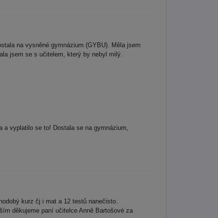
e dostala na vysněné gymnázium (GYBU). Měla jsem
a jsem se s učitelem, který by nebyl milý.
 a vyplatilo se to! Dostala se na gymnázium,
odobý kurz čj i mat a 12 testů nanečisto.
vším děkujeme paní učitelce Anně Bartošové za