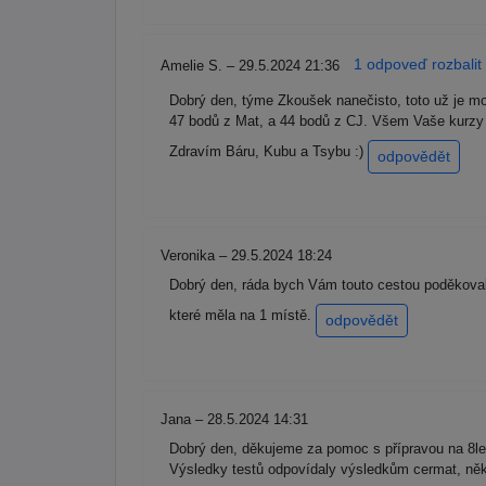
1 odpoveď rozbalit
Amelie S. – 29.5.2024 21:36
Dobrý den, týme Zkoušek nanečisto, toto už je m
47 bodů z Mat, a 44 bodů z CJ. Všem Vaše kurzy 
Zdravím Báru, Kubu a Tsybu :)
odpovědět
Veronika – 29.5.2024 18:24
Dobrý den, ráda bych Vám touto cestou poděkovala
které měla na 1 místě.
odpovědět
Jana – 28.5.2024 14:31
Dobrý den, děkujeme za pomoc s přípravou na 8leté
Výsledky testů odpovídaly výsledkům cermat, něk