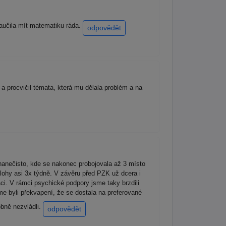
naučila mít matematiku ráda.
odpovědět
 procvičil témata, která mu dělala problém a na
 nanečisto, kde se nakonec probojovala až 3 místo
lohy asi 3x týdně. V závěru před PZK už dcera i
ci. V rámci psychické podpory jsme taky brzdili
me byli překvapení, že se dostala na preferované
bně nezvládli.
odpovědět