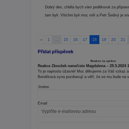
Dobrý den, chtěla bych vám poděkovat za příprav
tam byli. Všichni byli moc milí a Petr Šedivý je s
«
1
…
15
16
17
18
19
20
21
Přidat příspěvek
Reakce na zprávu
Reakce Zkoušek nanečisto Magdalena – 29.5.2024 1
To je naprosto úžasné! Moc děkujeme za Váš vzkaz a 
Bendíková syna pozdravují a věří, že se mu bude na vy
Jméno
Email