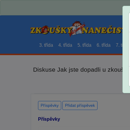
3. třída
4. třída
5. třída
6. třída
7. třída
Diskuse Jak jste dopadli u zkouše
Příspěvky
Přidat příspěvek
Příspěvky