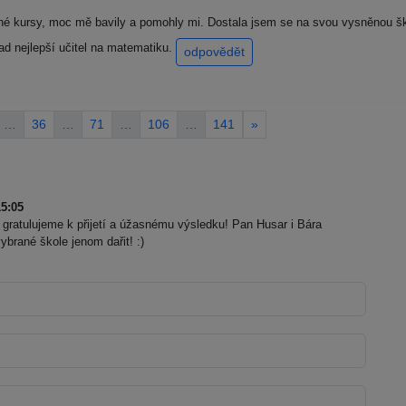
né kursy, moc mě bavily a pomohly mi. Dostala jsem se na svou vysněnou ško
nad nejlepší učitel na matematiku.
odpovědět
…
36
…
71
…
106
…
141
»
5:05
gratulujeme k přijetí a úžasnému výsledku! Pan Husar i Bára
brané škole jenom dařit! :)