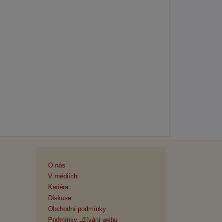
O nás
V médiích
Kariéra
Diskuse
Obchodní podmínky
Podmínky užívání webu