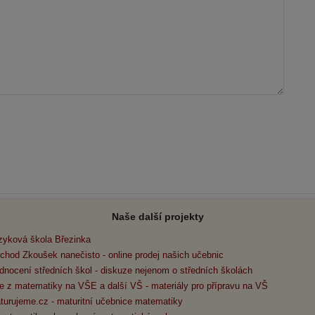
Naše další projekty
zyková škola Březinka
chod Zkoušek nanečisto - online prodej našich učebnic
dnocení středních škol - diskuze nejenom o středních školách
e z matematiky na VŠE a další VŠ - materiály pro přípravu na VŠ
turujeme.cz - maturitní učebnice matematiky