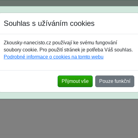
Spustili jsme přihlašování na školní rok 2026/2027!
Souhlas s užíváním cookies
Jak si vybrat
Časté dotazy
Zkousky-nanecisto.cz používají ke svému fungování
8. třída
9. třída
střední
maturanti
soutěže
prázdniny
soubory cookie. Pro použití stránek je potřeba Váš souhlas.
Podrobné informace o cookies na tomto webu
k na SŠ? Vaše ohlasy po skutečných přijímací
Přijmout vše
Pouze funkční