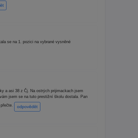
ět
ala se na 1. pozici na vybrané vysněné
 a asi 38 z Čj. Na ostrých prijimackach jsem
vám jsem se na tuto prestižní školu dostala. Pan
 přečte.
odpovědět