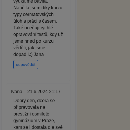
výuka mě bavila.
Naučila jsem díky kurzu
typy cermatovských
úloh a práci s časem.
Také oceňuji rychlé
opravování testů, kdy už
jsme hned po kurzu
věděli, jak jsme
dopadli.:) Jana
odpovědět
Ivana – 21.6.2024 21:17
Dobrý den, dcera se
připravovala na
prestižní osmileté
gymnázium v Praze,
kam se i dostala dle své