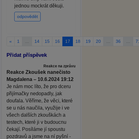
jednou mockrát děkuji.
odpovědět
«
1
…
14
15
16
17
18
19
20
…
36
…
7
Přidat příspěvek
Reakce na zprávu
Reakce Zkoušek nanečisto
Magdalena – 10.6.2024 19:12
Je nám moc líto, že pro dceru
přijímačky nedopadly, jak
doufala. Věříme, že věci, které
se u nás naučila, využije i ve
všech dalších zkouškách a
testech, které ji v budoucnu
čekají. Posíláme jí spoustu
pozdravů a jsme na ní pyšní -