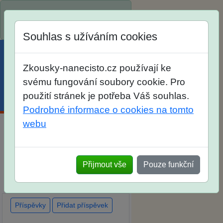
Spustili jsme přihlašování na
školní rok 2026/2027!
Souhlas s užíváním cookies
Zkousky-nanecisto.cz používají ke
svému fungování soubory cookie. Pro
použití stránek je potřeba Váš souhlas.
Menu
Účet
Košík
Podrobné informace o cookies na tomto
webu
Diskuse Jak jste dopadli u
zkoušek na SŠ? Vaše ohlasy
Přijmout vše
Pouze funkční
po skutečných přijímacích
zkouškách
Příspěvky
Přidat příspěvek