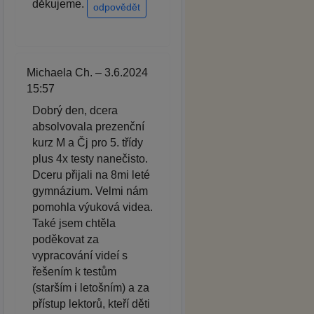
děkujeme.
odpovědět
Michaela Ch. – 3.6.2024
15:57
Dobrý den, dcera
absolvovala prezenční
kurz M a Čj pro 5. třídy
plus 4x testy nanečisto.
Dceru přijali na 8mi leté
gymnázium. Velmi nám
pomohla výuková videa.
Také jsem chtěla
poděkovat za
vypracování videí s
řešením k testům
(starším i letošním) a za
přístup lektorů, kteří děti