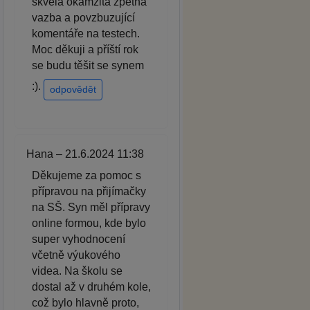
skvělá okamžitá zpětná
vazba a povzbuzující
komentáře na testech.
Moc děkuji a příští rok
se budu těšit se synem
:).
odpovědět
Hana – 21.6.2024 11:38
Děkujeme za pomoc s
přípravou na přijímačky
na SŠ. Syn měl přípravy
online formou, kde bylo
super vyhodnocení
včetně výukového
videa. Na školu se
dostal až v druhém kole,
což bylo hlavně proto,