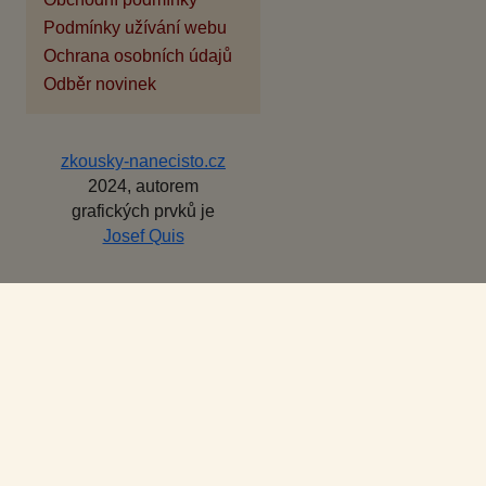
Podmínky užívání webu
Ochrana osobních údajů
Odběr novinek
zkousky-nanecisto.cz
2024, autorem
grafických prvků je
Josef Quis