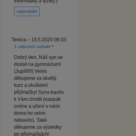
informatiky a fyziky:)
odpovědět
Tereza – 15.5.2025 08:33
1 odpoveď rozbalit
Dobrý den, Náš syn se
dostal na gymnázium!
(Jupíííí!!!) Velmi
děkujeme za skvělý
kurz a zkušební
přijímačky! Syna bavilo
k Vám chodit (naopak
online a učení s námi
doma ho velmi
nebavilo). Také
děkujeme za výsledky
po přijímačkách!