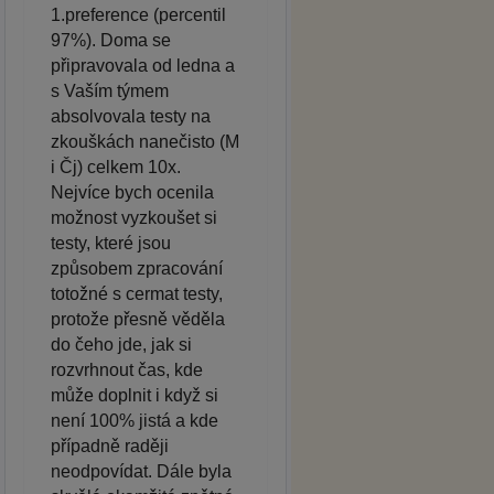
1.preference (percentil
97%). Doma se
připravovala od ledna a
s Vaším týmem
absolvovala testy na
zkouškách nanečisto (M
i Čj) celkem 10x.
Nejvíce bych ocenila
možnost vyzkoušet si
testy, které jsou
způsobem zpracování
totožné s cermat testy,
protože přesně věděla
do čeho jde, jak si
rozvrhnout čas, kde
může doplnit i když si
není 100% jistá a kde
případně raději
neodpovídat. Dále byla