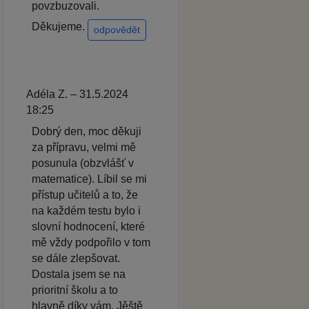
povzbuzovali.
Děkujeme.
odpovědět
Adéla Z. – 31.5.2024
18:25
Dobrý den, moc děkuji
za přípravu, velmi mě
posunula (obzvlášť v
matematice). Líbil se mi
přístup učitelů a to, že
na každém testu bylo i
slovní hodnocení, které
mě vždy podpořilo v tom
se dále zlepšovat.
Dostala jsem se na
prioritní školu a to
hlavně díky vám. Jěště