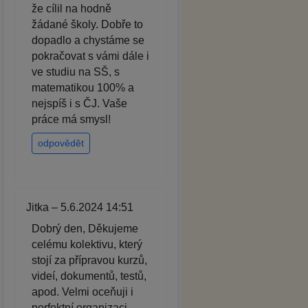
že cílil na hodně
žádané školy. Dobře to
dopadlo a chystáme se
pokračovat s vámi dále i
ve studiu na SŠ, s
matematikou 100% a
nejspíš i s ČJ. Vaše
práce má smysl!
odpovědět
Jitka – 5.6.2024 14:51
Dobrý den, Děkujeme
celému kolektivu, který
stojí za přípravou kurzů,
videí, dokumentů, testů,
apod. Velmi oceňuji i
perfektní organizaci