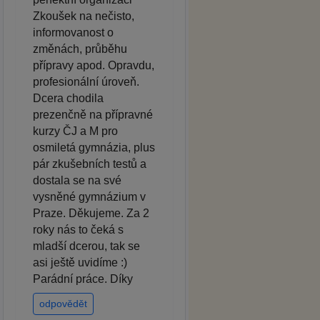
Zkoušek na nečisto,
informovanost o
změnách, průběhu
přípravy apod. Opravdu,
profesionální úroveň.
Dcera chodila
prezenčně na přípravné
kurzy ČJ a M pro
osmiletá gymnázia, plus
pár zkušebních testů a
dostala se na své
vysněné gymnázium v
Praze. Děkujeme. Za 2
roky nás to čeká s
mladší dcerou, tak se
asi ještě uvidíme :)
Parádní práce. Díky
odpovědět