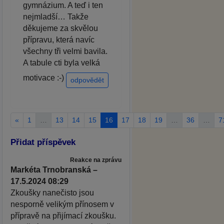
gymnázium. A teď i ten
nejmladší… Takže
děkujeme za skvělou
přípravu, která navíc
všechny tři velmi bavila.
A tabule cti byla velká
motivace :-)
odpovědět
«
1
…
13
14
15
16
17
18
19
…
36
…
7
Přidat příspěvek
Reakce na zprávu
Markéta Trnobranská –
17.5.2024 08:29
Zkoušky nanečisto jsou
nesporně velikým přínosem v
přípravě na přijímací zkoušku.