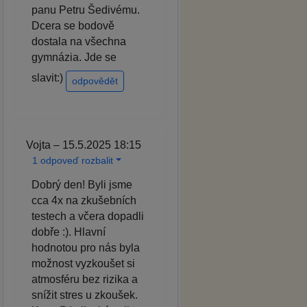
panu Petru Šedivému.
Dcera se bodově
dostala na všechna
gymnázia. Jde se
slavit:)
odpovědět
Vojta – 15.5.2025 18:15
1 odpoveď rozbalit
Dobrý den! Byli jsme
cca 4x na zkušebních
testech a včera dopadli
dobře :). Hlavní
hodnotou pro nás byla
možnost vyzkoušet si
atmosféru bez rizika a
snížit stres u zkoušek.