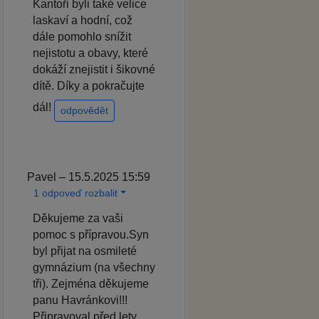
Kantoři byli také velice
laskaví a hodní, což
dále pomohlo snížit
nejistotu a obavy, které
dokáží znejistit i šikovné
dítě. Díky a pokračujte
dál!
odpovědět
Pavel – 15.5.2025 15:59
1 odpoveď rozbalit
Děkujeme za vaši
pomoc s přípravou.Syn
byl přijat na osmileté
gymnázium (na všechny
tři). Zejména děkujeme
panu Havránkovi!!!
Připravoval před lety