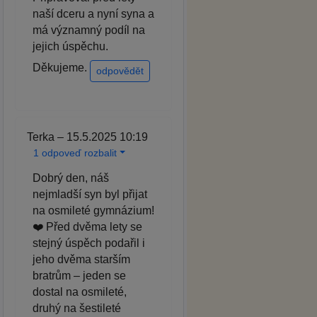
naší dceru a nyní syna a
má významný podíl na
jejich úspěchu.
Děkujeme.
odpovědět
Terka – 15.5.2025 10:19
1 odpoveď rozbalit
Dobrý den, náš
nejmladší syn byl přijat
na osmileté gymnázium!
❤️ Před dvěma lety se
stejný úspěch podařil i
jeho dvěma starším
bratrům – jeden se
dostal na osmileté,
druhý na šestileté