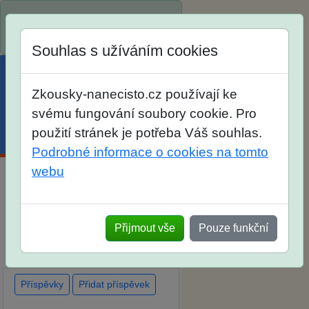
Spustili jsme přihlašování na
školní rok 2026/2027!
Souhlas s užíváním cookies
Zkousky-nanecisto.cz používají ke
svému fungování soubory cookie. Pro
použití stránek je potřeba Váš souhlas.
Menu
Účet
Košík
Podrobné informace o cookies na tomto
webu
Diskuse Jak jste dopadli u
zkoušek na SŠ? Vaše ohlasy
Přijmout vše
Pouze funkční
po skutečných přijímacích
zkouškách
Příspěvky
Přidat příspěvek