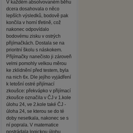
V každém absolvovaném běhu
dcera dosahovala o něco
lepších výsledků, bodově pak
končila v horní třetině, což
nakonec odpovídalo
bodovému zisku v ostrých
přijímačkách. Dostala se na
prioritní školu s náskokem.
Přijímačky nanečisto ji zároveň
velmi pomohly velkou měrou
ke zklidnění před testem, byla
na nich 6x. Dle jejího vyjádření
k letošní ostré přijímací
zkoušce: překvápko v přijímací
zkoušce označila v ČJ v 1.kole
úlohu 24, ve 2.kole také ČJ -
úloha 24, se kterou se do té
doby nesetkala, nakonec se s
ní poprala. V matematice
postrádala logickou úlohu