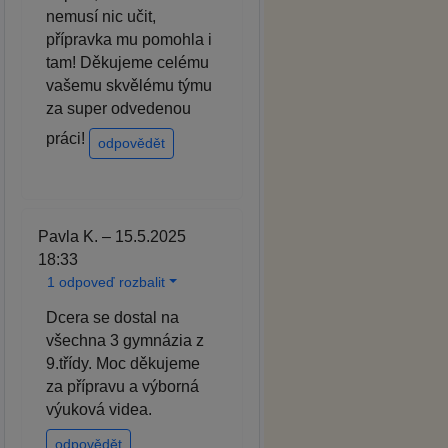
nemusí nic učit,
přípravka mu pomohla i
tam! Děkujeme celému
vašemu skvělému týmu
za super odvedenou
práci!
odpovědět
Pavla K. – 15.5.2025
18:33
1 odpoveď rozbalit
Dcera se dostal na
všechna 3 gymnázia z
9.třídy. Moc děkujeme
za přípravu a výborná
výuková videa.
odpovědět