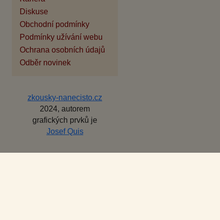
Diskuse
Obchodní podmínky
Podmínky užívání webu
Ochrana osobních údajů
Odběr novinek
zkousky-nanecisto.cz
2024, autorem
grafických prvků je
Josef Quis