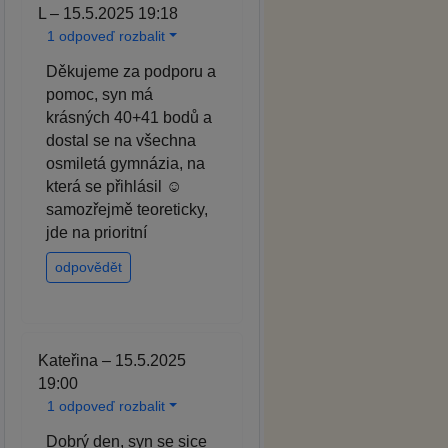
L – 15.5.2025 19:18
1 odpoveď rozbalit
Děkujeme za podporu a
pomoc, syn má
krásných 40+41 bodů a
dostal se na všechna
osmiletá gymnázia, na
která se přihlásil ☺️
samozřejmě teoreticky,
jde na prioritní
odpovědět
Kateřina – 15.5.2025
19:00
1 odpoveď rozbalit
Dobrý den, syn se sice