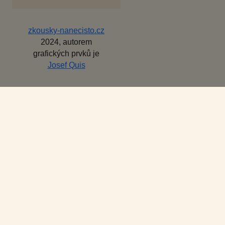
zkousky-nanecisto.cz
2024, autorem
grafických prvků je
Josef Quis