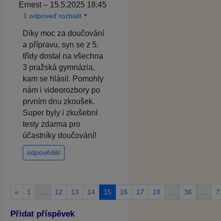
Ernest – 15.5.2025 18:45
1 odpoveď rozbalit
Díky moc za doučování
a přípravu, syn se z 5.
třídy dostal na všechna
3 pražská gymnázia,
kam se hlásil. Pomohly
nám i videorozbory po
prvním dnu zkoušek.
Super byly i zkušební
testy zdarma pro
účastníky doučování!
odpovědět
«
1
…
12
13
14
15
16
17
18
…
36
…
7
Přidat příspěvek