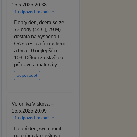
15.5.2025 20:38
1 odpoveď rozbalit
Dobrý den, dcera se ze
73 body (44 Čj, 29 M)
dostala na vysněnou
OA s cestovním ruchem
a byla 10 nejlepší ze
108. Děkuji za skvělou
přípravu a materiály.
odpovědět
Veronika Víšková –
15.5.2025 20:09
1 odpoveď rozbalit
Dobrý den, syn chodil
na přípravku češtiny i