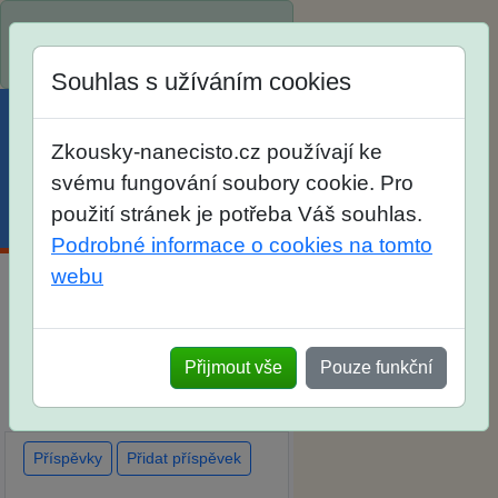
Spustili jsme přihlašování na
školní rok 2026/2027!
Souhlas s užíváním cookies
Zkousky-nanecisto.cz používají ke
svému fungování soubory cookie. Pro
použití stránek je potřeba Váš souhlas.
Menu
Účet
Košík
Podrobné informace o cookies na tomto
webu
Diskuse Jak jste dopadli u
zkoušek na SŠ? Vaše ohlasy
Přijmout vše
Pouze funkční
po skutečných přijímacích
zkouškách
Příspěvky
Přidat příspěvek