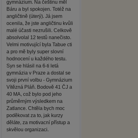
gymnázium. Na češtinu měl
Báru a byl spokojen. Totéž na
angličtině (úterý). Já jsem
ocenila, že jste angličtinu kvůli
malé účasti nezrušili. Celkově
absolvolal 12 testů nanečisto.
Velmi motivující byla Tabue cti
a pro mě byly super slovní
hodnocení u každého testu.
Syn se hlásil na 6-ti letá
gymnázia v Praze a dostal se
svoji první volbu - Gymnázium
Vítězná Pláň. Bodově 41 ČJ a
40 MA, což bylo pod jeho
průměrným výsledkem na
Zatlance. Chtěla bych moc
poděkovat za to, jak kurzy
děláte, za motivacní přístup a
skvělou organizaci.