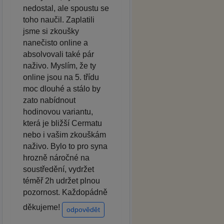
nedostal, ale spoustu se
toho naučil. Zaplatili
jsme si zkoušky
nanečisto online a
absolvovali také pár
naživo. Myslím, že ty
online jsou na 5. třídu
moc dlouhé a stálo by
zato nabídnout
hodinovou variantu,
která je bližší Cermatu
nebo i vašim zkouškám
naživo. Bylo to pro syna
hrozně náročné na
soustředění, vydržet
téměř 2h udržet plnou
pozornost. Každopádně
děkujeme!
odpovědět