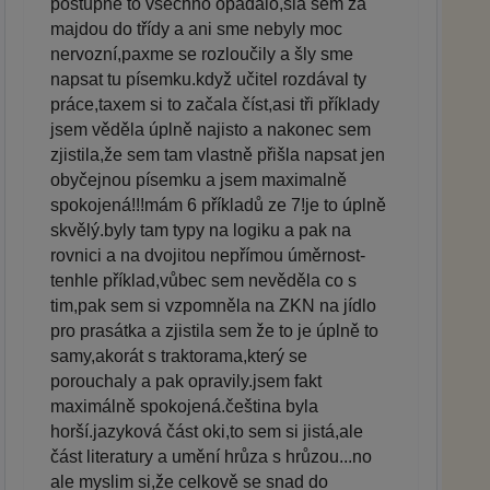
postupně to všechno opadalo,šla sem za
majdou do třídy a ani sme nebyly moc
nervozní,paxme se rozloučily a šly sme
napsat tu písemku.když učitel rozdával ty
práce,taxem si to začala číst,asi tři příklady
jsem věděla úplně najisto a nakonec sem
zjistila,že sem tam vlastně přišla napsat jen
obyčejnou písemku a jsem maximalně
spokojená!!!mám 6 příkladů ze 7!je to úplně
skvělý.byly tam typy na logiku a pak na
rovnici a na dvojitou nepřímou úměrnost-
tenhle příklad,vůbec sem nevěděla co s
tim,pak sem si vzpomněla na ZKN na jídlo
pro prasátka a zjistila sem že to je úplně to
samy,akorát s traktorama,který se
porouchaly a pak opravily.jsem fakt
maximálně spokojená.čeština byla
horší.jazyková část oki,to sem si jistá,ale
část literatury a umění hrůza s hrůzou...no
ale myslim si,že celkově se snad do