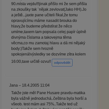
90.místa vejdu!!!jinak přišlo mi že sem přišla
na zkoušky tak ¨nějak zevlovat(Jako HH).Jo
a ještě...jaxte pane učiteli řikal,že tomu
opravujícímu máme nasadit brouka do
hlavy,že budeme předstírat že něco
umíme,taxem tam popsala celej papír úplně
divnýma číslama a takovejma těma
věcma,co mu zamotaj hlavu a dá mi nějaký
body:)Takže sem hrozně
spokojená!výsledky se dozvíme zítra kolem
16:00,taxe určitě ozvu!!
odpovědět
Jana – 18.4.2005 11:04
Takže jste měl Pane Husare pravdu-matika
byla vážně jednoduchá..čeština byla horší a
všeob. test mám asi 75%..Takže ted už