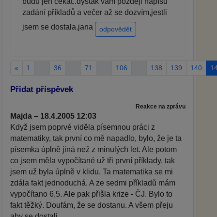
budu jen čekat..dyštak vám později napíšu
zadání příkladů a večer až se dozvím,jestli
jsem se dostala.jana
odpovědět
«
1
…
36
…
71
…
106
…
138
139
140
1
Přidat příspěvek
Reakce na zprávu
Majda – 18.4.2005 12:03
Když jsem poprvé viděla písemnou práci z
matematiky, tak první co mě napadlo, bylo, že je ta
písemka úplně jiná než z minulých let. Ale potom
co jsem měla vypočítané už tři první příklady, tak
jsem už byla úplně v klidu. Ta matematika se mi
zdála fakt jednoduchá. A ze sedmi příkladů mám
vypočítano 6,5. Ale pak přišla krize - ČJ. Bylo to
fakt těžký. Doufám, že se dostanu. A všem přeju
aby se dostali.