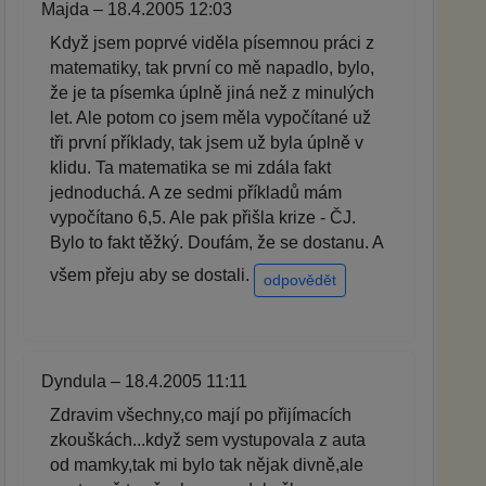
Majda – 18.4.2005 12:03
Když jsem poprvé viděla písemnou práci z
matematiky, tak první co mě napadlo, bylo,
že je ta písemka úplně jiná než z minulých
let. Ale potom co jsem měla vypočítané už
tři první příklady, tak jsem už byla úplně v
klidu. Ta matematika se mi zdála fakt
jednoduchá. A ze sedmi příkladů mám
vypočítano 6,5. Ale pak přišla krize - ČJ.
Bylo to fakt těžký. Doufám, že se dostanu. A
všem přeju aby se dostali.
odpovědět
Dyndula – 18.4.2005 11:11
Zdravim všechny,co mají po přijímacích
zkouškách...když sem vystupovala z auta
od mamky,tak mi bylo tak nějak divně,ale