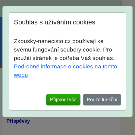
Spustili jsme přihlašování na školní rok 2026/2027!
Souhlas s užíváním cookies
Zkousky-nanecisto.cz používají ke
svému fungování soubory cookie. Pro
použití stránek je potřeba Váš souhlas.
Menu
Účet
Košík
Podrobné informace o cookies na tomto
webu
Diskuse Jak jste dopadli u zkoušek na SŠ? Vaše
ohlasy po skutečných přijímacích zkouškách
Přijmout vše
Pouze funkční
Příspěvky
Přidat příspěvek
Příspěvky