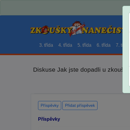
3. třída
4. třída
5. třída
6. třída
7. třída
Diskuse Jak jste dopadli u zkouše
Příspěvky
Přidat příspěvek
Příspěvky