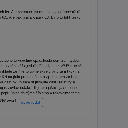
ch let. Ale potom co jsem měla vypočítané už tři
,5. Ale pak přišla krize - ČJ. Bylo to fakt těžký.
postupně to všechno opadalo,šla sem za majdou
to začala číst,asi tři příklady jsem věděla úplně
íkladů ze 7!je to úplně skvělý.byly tam typy na
N na jídlo pro prasátka a zjistila sem že to je
část oki,to sem si jistá,ale část literatury a
ějak zevlovat(Jako HH).Jo a ještě...jaxte pane
j papír úplně divnýma číslama a takovejma těma
čitě ozvu!!
odpovědět