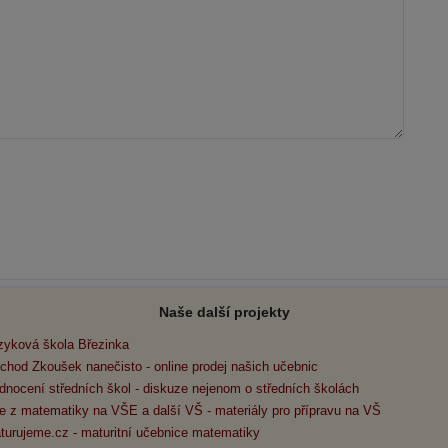
Naše další projekty
zyková škola Březinka
chod Zkoušek nanečisto - online prodej našich učebnic
dnocení středních škol - diskuze nejenom o středních školách
e z matematiky na VŠE a další VŠ - materiály pro přípravu na VŠ
turujeme.cz - maturitní učebnice matematiky