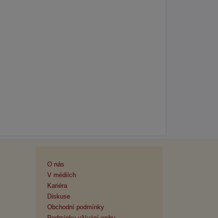
O nás
V médiích
Kariéra
Diskuse
Obchodní podmínky
Podmínky užívání webu