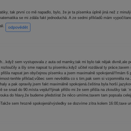
ky, tak první co mě napadlo, bylo, že je ta písemka úplně jiná než z minulý
 matematika se mi zdála fakt jednoduchá. A ze sedmi příkladů mám vypočítano 6
ali.
odpovědět
h...když sem vystupovala z auta od mamky,tak mi bylo tak nějak divně,ale 
ozloučily a šly sme napsat tu písemku.když učitel rozdával ty práce,taxem si 
ě přišla napsat jen obyčejnou písemku a jsem maximalně spokojená!!!mám 6 př
ěrnost-tenhle příklad,vůbec sem nevěděla co s tim,pak sem si vzpomněla na ZK
aly a pak opravily.jsem fakt maximálně spokojená.čeština byla horší.jazyková 
ě se snad do 90.místa vejdu!!!jinak přišlo mi že sem přišla na zkoušky tak ¨n
 brouka do hlavy,že budeme předstírat že něco umíme,taxem tam popsala cele
Takže sem hrozně spokojená!výsledky se dozvíme zítra kolem 16:00,taxe ur