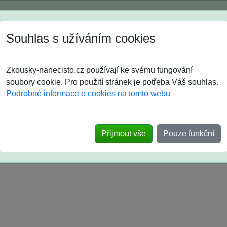
Spustili jsme přihlašování na školní rok 2026/2027!
Souhlas s užíváním cookies
Jak si vybrat
Časté dotazy
Zkousky-nanecisto.cz používají ke svému fungování
8. třída
9. třída
střední
maturanti
soutěže
prázdniny
soubory cookie. Pro použití stránek je potřeba Váš souhlas.
Podrobné informace o cookies na tomto webu
k na SŠ? Vaše ohlasy po skutečných přijímací
Přijmout vše
Pouze funkční