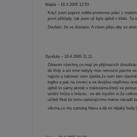
Majda – 18.4.2005 12:03
Když jsem poprvé viděla písemnou práci z matemati
první příklady, tak jsem už byla úplně v klidu. Ta
Doufám, že se dostanu. A všem přeju aby se dost
Dyndula – 18.4.2005 11:11
Zdravim všechny,co mají po přijímacích zkouškác
do třídy a ani sme nebyly moc nervozní,paxme se r
najisto a nakonec sem zjistila,že sem tam vlastn
logiku a pak na rovnici a na dvojitou nepřímou úm
úplně to samy,akorát s traktorama,který se porouch
umění hrůza s hrůzou...no ale myslim si,že celkov
učiteli řikal,že tomu opravujícímu máme nasadit
věcma,co mu zamotaj hlavu a dá mi nějaký body:)