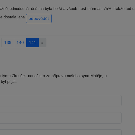
ážně jednoduchá..čeština byla horší a všeob. test mám asi 75%..Takže ted u
se dostala.jana
odpovědět
139
140
141
»
týmu Zkoušek nanečisto za přípravu našeho syna Matěje, u
yl přijat.