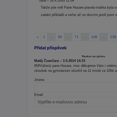
Jana – 18.4.2005 11:04
Takže jste měl Pane Husare pravdu-matika byla v
zadání příkladů a večer až se dozvím,jestli jsem 
«
1
…
36
…
71
…
106
…
138
Přidat příspěvek
Reakce na zprávu
Matěj Čvančara – 3.5.2014 14:33
#5#Vážený pane Husare, moc děkujeme Vám i celému 
zkoušek na gymnázium skončil na 11 místě ze 105ti a b
Jméno
Email