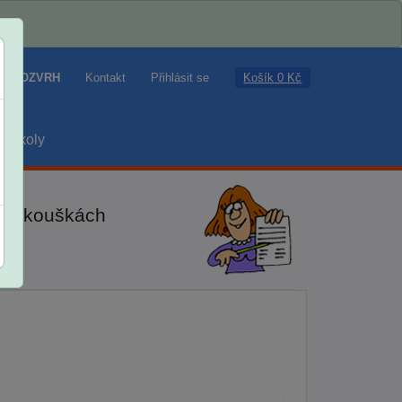
Košík 0 Kč
ROZVRH
Kontakt
Přihlásit se
školy
ch zkouškách