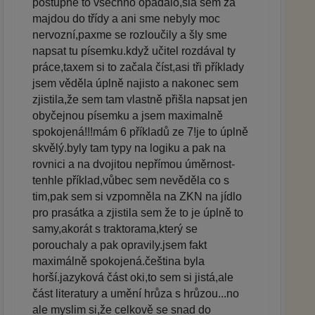
postupně to všechno opadalo,šla sem za
majdou do třídy a ani sme nebyly moc
nervozní,paxme se rozloučily a šly sme
napsat tu písemku.když učitel rozdával ty
práce,taxem si to začala číst,asi tři příklady
jsem věděla úplně najisto a nakonec sem
zjistila,že sem tam vlastně přišla napsat jen
obyčejnou písemku a jsem maximalně
spokojená!!!mám 6 příkladů ze 7!je to úplně
skvělý.byly tam typy na logiku a pak na
rovnici a na dvojitou nepřímou úměrnost-
tenhle příklad,vůbec sem nevěděla co s
tim,pak sem si vzpomněla na ZKN na jídlo
pro prasátka a zjistila sem že to je úplně to
samy,akorát s traktorama,který se
porouchaly a pak opravily.jsem fakt
maximálně spokojená.čeština byla
horší.jazyková část oki,to sem si jistá,ale
část literatury a umění hrůza s hrůzou...no
ale myslim si,že celkově se snad do