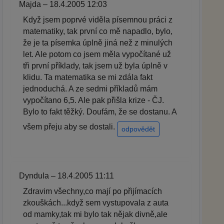
Majda – 18.4.2005 12:03
Když jsem poprvé viděla písemnou práci z
matematiky, tak první co mě napadlo, bylo,
že je ta písemka úplně jiná než z minulých
let. Ale potom co jsem měla vypočítané už
tři první příklady, tak jsem už byla úplně v
klidu. Ta matematika se mi zdála fakt
jednoduchá. A ze sedmi příkladů mám
vypočítano 6,5. Ale pak přišla krize - ČJ.
Bylo to fakt těžký. Doufám, že se dostanu. A
všem přeju aby se dostali.
odpovědět
Dyndula – 18.4.2005 11:11
Zdravim všechny,co mají po přijímacích
zkouškách...když sem vystupovala z auta
od mamky,tak mi bylo tak nějak divně,ale