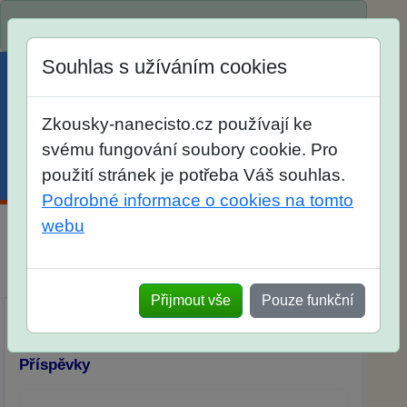
Spustili jsme přihlašování na školní rok 2026/2027!
Souhlas s užíváním cookies
Zkousky-nanecisto.cz používají ke
svému fungování soubory cookie. Pro
použití stránek je potřeba Váš souhlas.
Menu
Účet
Košík
Podrobné informace o cookies na tomto
webu
Diskuse Jak jste dopadli u zkoušek na SŠ? Vaše
ohlasy po skutečných přijímacích zkouškách
Přijmout vše
Pouze funkční
Příspěvky
Přidat příspěvek
Příspěvky