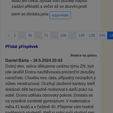
budu jen čekat..dyštak vám později napíšu
zadání příkladů a večer až se dozvím,jestli
jsem se dostala.jana
odpovědět
«
1
…
36
…
71
…
106
…
138
139
140
1
Přidat příspěvek
Reakce na zprávu
Daniel Bárta – 16.5.2024 20:43
Dobrý den, velice děkujeme celému týmu ZN, byli
jste skvělí! Dcera navštěvovala prezenční zkoušky
nanečisto. Chodila moc ráda, případný neúspěch ji
vůbec neodrazoval. Oceňuji zkušené kantory, kteří
dokázali děti bezvadně motivovat k další práci na
sobě. Dcera udělala obrovský pokrok. Dostala se
na vysněné osmileté gymnázium. V matematice
měla 41 bodů a v češtině 40. Přejeme vám hodně
nadšených studentů, kteří si splní svůj studijní sen,