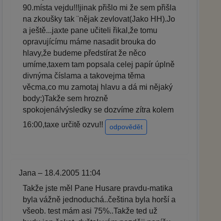
90.místa vejdu!!!jinak přišlo mi že sem přišla
na zkoušky tak ¨nějak zevlovat(Jako HH).Jo
a ještě...jaxte pane učiteli řikal,že tomu
opravujícímu máme nasadit brouka do
hlavy,že budeme předstírat že něco
umíme,taxem tam popsala celej papír úplně
divnýma číslama a takovejma těma
věcma,co mu zamotaj hlavu a dá mi nějaký
body:)Takže sem hrozně
spokojená!výsledky se dozvíme zítra kolem
16:00,taxe určitě ozvu!!
odpovědět
Jana – 18.4.2005 11:04
Takže jste měl Pane Husare pravdu-matika
byla vážně jednoduchá..čeština byla horší a
všeob. test mám asi 75%..Takže ted už