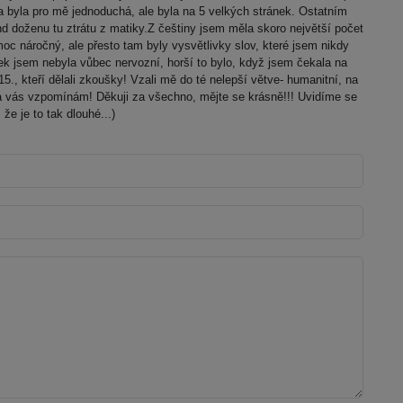
na byla pro mě jednoduchá, ale byla na 5 velkých stránek. Ostatním
d doženu tu ztrátu z matiky.Z češtiny jsem měla skoro největší počet
moc náročný, ale přesto tam byly vysvětlivky slov, které jsem nikdy
k jsem nebyla vůbec nervozní, horší to bylo, když jsem čekala na
15., kteří dělali zkoušky! Vzali mě do té nelepší větve- humanitní, na
a vás vzpomínám! Děkuji za všechno, mějte se krásně!!! Uvidíme se
že je to tak dlouhé...)