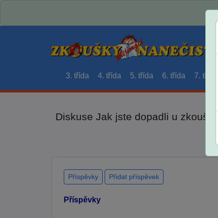
3. třída
4. třída
5. třída
6. třída
7. třída
Diskuse Jak jste dopadli u zkouše
Příspěvky
Přidat příspěvek
Příspěvky