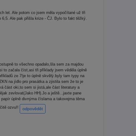
ch let. Ale potom co jsem měla vypočítané už tři
,5. Ale pak přišla krize - ČJ. Bylo to fakt těžký.
postupně to všechno opadalo,šla sem za majdou
to začala číst,asi tři příklady jsem věděla úplně
íkladů ze 7!je to úplně skvělý.byly tam typy na
N na jídlo pro prasátka a zjistila sem že to je
část oki,to sem si jistá,ale část literatury a
ějak zevlovat(Jako HH).Jo a ještě...jaxte pane
j papír úplně divnýma číslama a takovejma těma
čitě ozvu!!
odpovědět