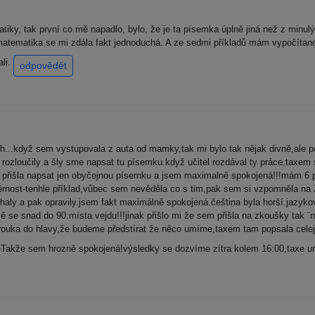
ky, tak první co mě napadlo, bylo, že je ta písemka úplně jiná než z minulý
 matematika se mi zdála fakt jednoduchá. A ze sedmi příkladů mám vypočítano 6
ali.
odpovědět
h...když sem vystupovala z auta od mamky,tak mi bylo tak nějak divně,ale 
ozloučily a šly sme napsat tu písemku.když učitel rozdával ty práce,taxem si 
ě přišla napsat jen obyčejnou písemku a jsem maximalně spokojená!!!mám 6 př
ěrnost-tenhle příklad,vůbec sem nevěděla co s tim,pak sem si vzpomněla na ZK
aly a pak opravily.jsem fakt maximálně spokojená.čeština byla horší.jazyková 
ě se snad do 90.místa vejdu!!!jinak přišlo mi že sem přišla na zkoušky tak ¨n
 brouka do hlavy,že budeme předstírat že něco umíme,taxem tam popsala cele
Takže sem hrozně spokojená!výsledky se dozvíme zítra kolem 16:00,taxe ur