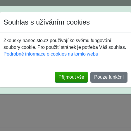
Spustili jsme přihlašování na školní rok 2026/2027!
Souhlas s užíváním cookies
Jak si vybrat
Časté dotazy
Zkousky-nanecisto.cz používají ke svému fungování
8. třída
9. třída
střední
maturanti
soutěže
prázdniny
soubory cookie. Pro použití stránek je potřeba Váš souhlas.
Podrobné informace o cookies na tomto webu
k na SŠ? Vaše ohlasy po skutečných přijímací
Přijmout vše
Pouze funkční