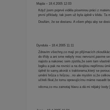
Majda – 18.4.2005 12:03
Když jsem poprvé viděla písemnou práci z matemati
první příklady, tak jsem už byla úplně v klidu. Ta
Doufám, že se dostanu. A všem přeju aby se dost
Dyndula – 18.4.2005 11:11
Zdravim všechny,co mají po přijímacích zkouškác
do třídy a ani sme nebyly moc nervozní,paxme se r
najisto a nakonec sem zjistila,že sem tam vlastn
logiku a pak na rovnici a na dvojitou nepřímou úm
úplně to samy,akorát s traktorama,který se porouch
umění hrůza s hrůzou...no ale myslim si,že celkov
učiteli řikal,že tomu opravujícímu máme nasadit
věcma,co mu zamotaj hlavu a dá mi nějaký body:)