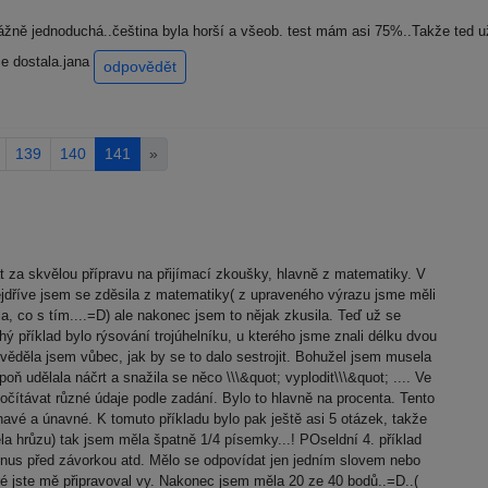
ážně jednoduchá..čeština byla horší a všeob. test mám asi 75%..Takže ted u
se dostala.jana
odpovědět
139
140
141
»
a skvělou přípravu na přijímací zkoušky, hlavně z matematiky. V
jdříve jsem se zděsila z matematiky( z upraveného výrazu jsme měli
la, co s tím....=D) ale nakonec jsem to nějak zkusila. Teď už se
hý příklad bylo rýsování trojúhelníku, u kterého jsme znali délku dvou
věděla jsem vůbec, jak by se to dalo sestrojit. Bohužel jsem musela
poň udělala náčrt a snažila se něco \\\&quot; vyplodit\\\&quot; .... Ve
očítávat různé údaje podle zadání. Bylo to hlavně na procenta. Tento
havé a únavné. K tomuto příkladu bylo pak ještě asi 5 otázek, takže
a hrůzu) tak jsem měla špatně 1/4 písemky...! POseldní 4. příklad
inus před závorkou atd. Mělo se odpovídat jen jedním slovem nebo
ré jste mě připravoval vy. Nakonec jsem měla 20 ze 40 bodů..=D..(