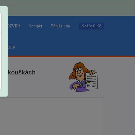
Košík 0 Kč
ROZVRH
Kontakt
Přihlásit se
školy
ch zkouškách