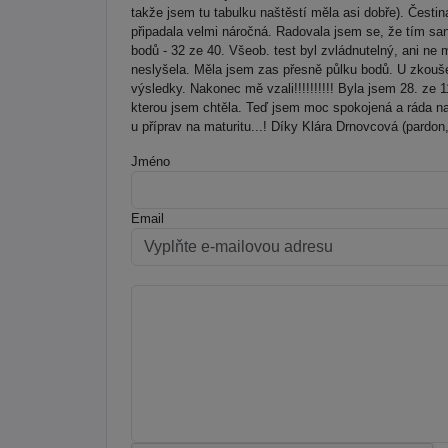
takže jsem tu tabulku naštěstí měla asi dobře). Česti
připadala velmi náročná. Radovala jsem se, že tím san
bodů - 32 ze 40. Všeob. test byl zvládnutelný, ani ne 
neslyšela. Měla jsem zas přesně půlku bodů. U zkouše
výsledky. Nakonec mě vzali!!!!!!!!!! Byla jsem 28. ze 1
kterou jsem chtěla. Teď jsem moc spokojená a ráda n
u příprav na maturitu...! Díky Klára Drnovcová (pardon, 
Jméno
Email