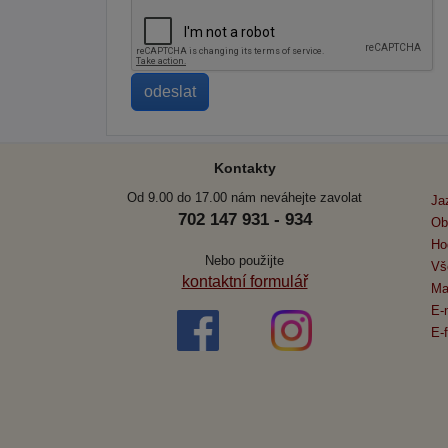
Kontakty
Od 9.00 do 17.00 nám neváhejte zavolat
Ja
702 147 931 - 934
Ob
Ho
Nebo použijte
Vš
kontaktní formulář
Ma
E-
E-f