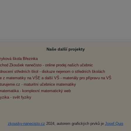
Naše další projekty
zyková škola Březinka
chod Zkoušek nanečisto - online prodej našich učebnic
dnocení středních škol - diskuze nejenom o středních školách
e z matematiky na VŠE a další VŠ - materiály pro přípravu na VŠ
turujeme.cz - maturitní učebnice matematiky
matematika - komplexní matematický web
yzika - svět fyziky
zkousky-nanecisto.cz
2024, autorem grafických prvků je
Josef Quis