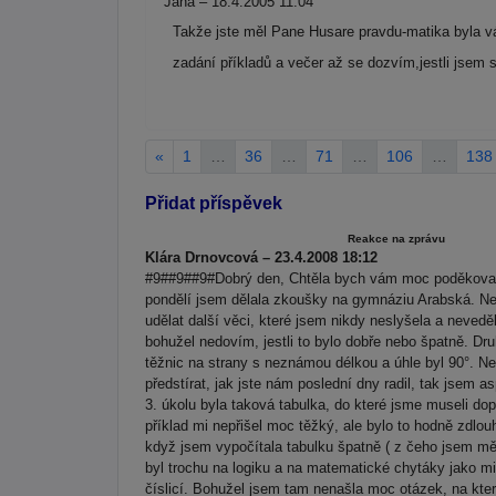
Jana – 18.4.2005 11:04
Takže jste měl Pane Husare pravdu-matika byla v
zadání příkladů a večer až se dozvím,jestli jsem 
«
1
…
36
…
71
…
106
…
138
Přidat příspěvek
Reakce na zprávu
Klára Drnovcová – 23.4.2008 18:12
#9##9##9#Dobrý den, Chtěla bych vám moc poděkovat z
pondělí jsem dělala zkoušky na gymnáziu Arabská. Ne
udělat další věci, které jsem nikdy neslyšela a nevedě
bohužel nedovím, jestli to bylo dobře nebo špatně. Dru
těžnic na strany s neznámou délkou a úhle byl 90°. Ne
předstírat, jak jste nám poslední dny radil, tak jsem as
3. úkolu byla taková tabulka, do které jsme museli dop
příklad mi nepřišel moc těžký, ale bylo to hodně zdlou
když jsem vypočítala tabulku špatně ( z čeho jsem měl
byl trochu na logiku a na matematické chytáky jako m
číslicí. Bohužel jsem tam nenašla moc otázek, na kte