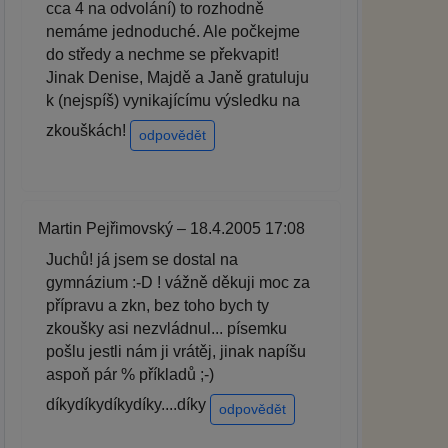
cca 4 na odvolání) to rozhodně
nemáme jednoduché. Ale počkejme
do středy a nechme se překvapit!
Jinak Denise, Majdě a Janě gratuluju
k (nejspíš) vynikajícímu výsledku na
zkouškách!
odpovědět
Martin Pejřimovský – 18.4.2005 17:08
Juchů! já jsem se dostal na
gymnázium :-D ! vážně děkuji moc za
přípravu a zkn, bez toho bych ty
zkoušky asi nezvládnul... písemku
pošlu jestli nám ji vrátěj, jinak napíšu
aspoň pár % příkladů ;-)
díkydíkydíkydíky....díky
odpovědět