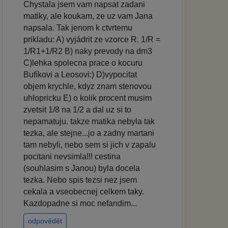
Chystala jsem vam napsat zadani
matiky, ale koukam, ze uz vam Jana
napsala. Tak jenom k ctvrtemu
prikladu: A) vyjádrit ze vzorce R. 1/R =
1/R1+1/R2 B) naky prevody na dm3
C)lehka spolecna prace o kocuru
Bufíkovi a Leosovi:) D)vypocitat
objem krychle, kdyz znam stenovou
uhlopricku E) o kolik procent musim
zvetsit 1/8 na 1/2 a dal uz si to
nepamatuju. takze matika nebyla tak
tezka, ale stejne...jo a zadny martani
tam nebyli, nebo sem si jich v zapalu
pocitani nevsimla!!! cestina
(souhlasim s Janou) byla docela
tezka. Nebo spis tezsi nez jsem
cekala a vseobecnej celkem taky.
Kazdopadne si moc nefandim...
odpovědět