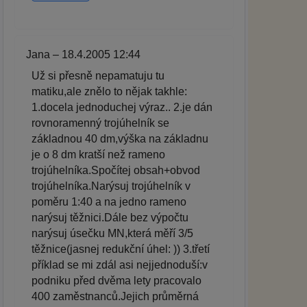
Jana – 18.4.2005 12:44
Už si přesně nepamatuju tu
matiku,ale znělo to nějak takhle:
1.docela jednoduchej výraz.. 2.je dán
rovnoramenný trojúhelník se
základnou 40 dm,výška na základnu
je o 8 dm kratší než rameno
trojúhelníka.Spočítej obsah+obvod
trojúhelníka.Narýsuj trojúhelník v
poměru 1:40 a na jedno rameno
narýsuj těžnici.Dále bez výpočtu
narýsuj úsečku MN,která měří 3/5
těžnice(jasnej redukční úhel: )) 3.třetí
příklad se mi zdál asi nejjednoduší:v
podniku před dvěma lety pracovalo
400 zaměstnanců.Jejich průměrná