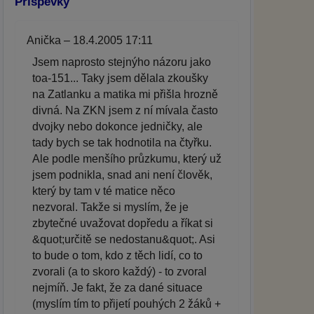
Příspěvky
Anička – 18.4.2005 17:11
Jsem naprosto stejnýho názoru jako
toa-151... Taky jsem dělala zkoušky
na Zatlanku a matika mi přišla hrozně
divná. Na ZKN jsem z ní mívala často
dvojky nebo dokonce jedničky, ale
tady bych se tak hodnotila na čtyřku.
Ale podle menšího průzkumu, který už
jsem podnikla, snad ani není člověk,
který by tam v té matice něco
nezvoral. Takže si myslím, že je
zbytečné uvažovat dopředu a říkat si
&quot;určitě se nedostanu&quot;. Asi
to bude o tom, kdo z těch lidí, co to
zvorali (a to skoro každý) - to zvoral
nejmíň. Je fakt, že za dané situace
(myslím tím to přijetí pouhých 2 žáků +