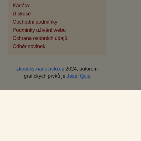
Kariéra
Diskuse
Obchodní podmínky
Podmínky užívání webu
Ochrana osobních údajů
Odběr novinek
zkousky-nanecisto.cz
2024, autorem
grafických prvků je
Josef Quis