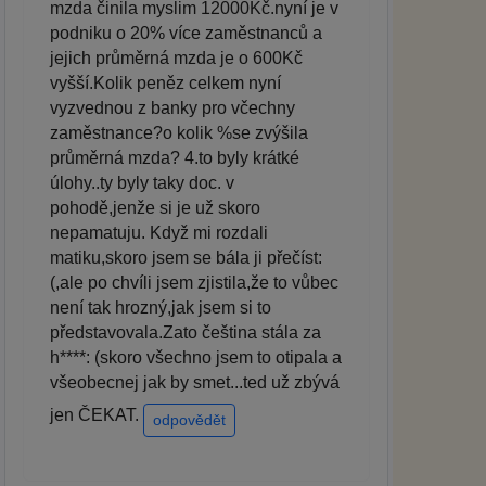
mzda činila myslim 12000Kč.nyní je v
podniku o 20% více zaměstnanců a
jejich průměrná mzda je o 600Kč
vyšší.Kolik peněz celkem nyní
vyzvednou z banky pro včechny
zaměstnance?o kolik %se zvýšila
průměrná mzda? 4.to byly krátké
úlohy..ty byly taky doc. v
pohodě,jenže si je už skoro
nepamatuju. Když mi rozdali
matiku,skoro jsem se bála ji přečíst:
(,ale po chvíli jsem zjistila,že to vůbec
není tak hrozný,jak jsem si to
představovala.Zato čeština stála za
h****: (skoro všechno jsem to otipala a
všeobecnej jak by smet...ted už zbývá
jen ČEKAT.
odpovědět