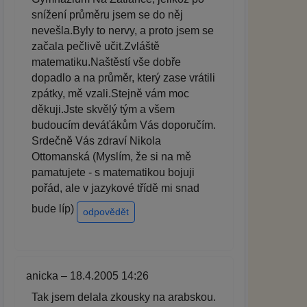
snížení průměru jsem se do něj
nevešla.Byly to nervy, a proto jsem se
začala pečlivě učit.Zvláště
matematiku.Naštěstí vše dobře
dopadlo a na průměr, který zase vrátili
zpátky, mě vzali.Stejně vám moc
děkuji.Jste skvělý tým a všem
budoucím deváťákům Vás doporučím.
Srdečně Vás zdraví Nikola
Ottomanská (Myslím, že si na mě
pamatujete - s matematikou bojuji
pořád, ale v jazykové třídě mi snad
bude líp)
odpovědět
anicka – 18.4.2005 14:26
Tak jsem delala zkousky na arabskou.