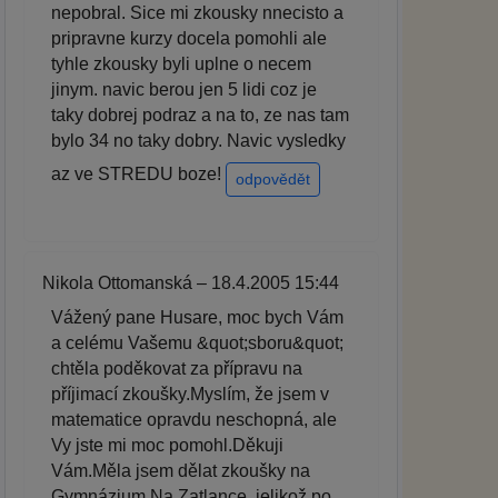
nepobral. Sice mi zkousky nnecisto a
pripravne kurzy docela pomohli ale
tyhle zkousky byli uplne o necem
jinym. navic berou jen 5 lidi coz je
taky dobrej podraz a na to, ze nas tam
bylo 34 no taky dobry. Navic vysledky
az ve STREDU boze!
odpovědět
Nikola Ottomanská – 18.4.2005 15:44
Vážený pane Husare, moc bych Vám
a celému Vašemu &quot;sboru&quot;
chtěla poděkovat za přípravu na
příjimací zkoušky.Myslím, že jsem v
matematice opravdu neschopná, ale
Vy jste mi moc pomohl.Děkuji
Vám.Měla jsem dělat zkoušky na
Gymnázium Na Zatlance, jelikož po