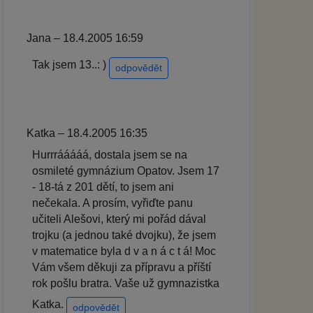
Jana – 18.4.2005 16:59
Tak jsem 13..: )
odpovědět
Katka – 18.4.2005 16:35
Hurrrááááá, dostala jsem se na
osmileté gymnázium Opatov. Jsem 17
- 18-tá z 201 dětí, to jsem ani
nečekala. A prosím, vyřiďte panu
učiteli Alešovi, který mi pořád dával
trojku (a jednou také dvojku), že jsem
v matematice byla d v a n á c t á! Moc
Vám všem děkuji za přípravu a příští
rok pošlu bratra. Vaše už gymnazistka
Katka.
odpovědět