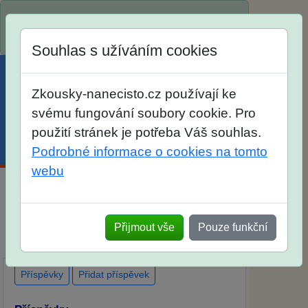
Spustili jsme přihlašování na školní rok
2026/2027!
Souhlas s užíváním cookies
Zkousky-nanecisto.cz používají ke
svému fungování soubory cookie. Pro
použití stránek je potřeba Váš souhlas.
Menu
Účet
Košík
Podrobné informace o cookies na tomto
webu
Diskuse Jak jste dopadli u zkoušek na SŠ?
Vaše ohlasy po skutečných přijímacích
Přijmout vše
Pouze funkční
zkouškách
Příspěvky
Přidat příspěvek