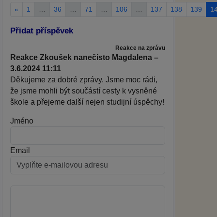
«
1
…
36
…
71
…
106
…
137
138
139
1
Přidat příspěvek
Reakce na zprávu
Reakce Zkoušek nanečisto Magdalena –
3.6.2024 11:11
Děkujeme za dobré zprávy. Jsme moc rádi,
že jsme mohli být součástí cesty k vysněné
škole a přejeme další nejen studijní úspěchy!
Jméno
Email