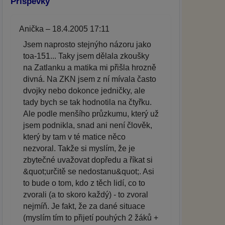
Příspěvky
Anička – 18.4.2005 17:11
Jsem naprosto stejnýho názoru jako
toa-151... Taky jsem dělala zkoušky
na Zatlanku a matika mi přišla hrozně
divná. Na ZKN jsem z ní mívala často
dvojky nebo dokonce jedničky, ale
tady bych se tak hodnotila na čtyřku.
Ale podle menšího průzkumu, který už
jsem podnikla, snad ani není člověk,
který by tam v té matice něco
nezvoral. Takže si myslím, že je
zbytečné uvažovat dopředu a říkat si
&quot;určitě se nedostanu&quot;. Asi
to bude o tom, kdo z těch lidí, co to
zvorali (a to skoro každý) - to zvoral
nejmíň. Je fakt, že za dané situace
(myslím tím to přijetí pouhých 2 žáků +