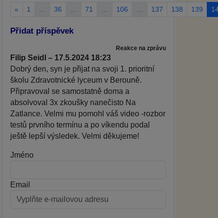
«
1
…
36
…
71
…
106
…
137
138
139
1
Přidat příspěvek
Reakce na zprávu
Filip Seidl – 17.5.2024 18:23
Dobrý den, syn je přijat na svoji 1. prioritní
školu Zdravotnické lyceum v Berouně.
Připravoval se samostatně doma a
absolvoval 3x zkoušky nanečisto Na
Zatlance. Velmi mu pomohl váš video -rozbor
testů prvního termínu a po víkendu podal
ještě lepší výsledek. Velmi děkujeme!
Jméno
Email