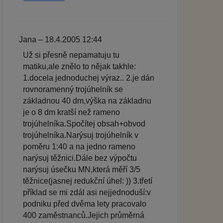
Jana – 18.4.2005 12:44
Už si přesně nepamatuju tu
matiku,ale znělo to nějak takhle:
1.docela jednoduchej výraz.. 2.je dán
rovnoramenný trojúhelník se
základnou 40 dm,výška na základnu
je o 8 dm kratší než rameno
trojúhelníka.Spočítej obsah+obvod
trojúhelníka.Narýsuj trojúhelník v
poměru 1:40 a na jedno rameno
narýsuj těžnici.Dále bez výpočtu
narýsuj úsečku MN,která měří 3/5
těžnice(jasnej redukční úhel: )) 3.třetí
příklad se mi zdál asi nejjednoduší:v
podniku před dvěma lety pracovalo
400 zaměstnanců.Jejich průměrná