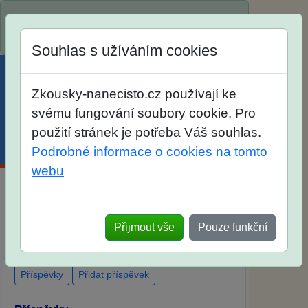
Spustili jsme přihlašování na školní rok
2026/2027!
Souhlas s užíváním cookies
Zkousky-nanecisto.cz používají ke
svému fungování soubory cookie. Pro
použití stránek je potřeba Váš souhlas.
Menu
Účet
Košík
Podrobné informace o cookies na tomto
webu
Diskuse Jak jste dopadli u zkoušek na SŠ?
Vaše ohlasy po skutečných přijímacích
Přijmout vše
Pouze funkční
zkouškách
Příspěvky
Přidat příspěvek