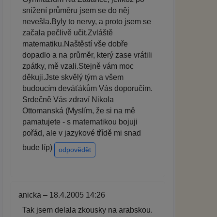
snížení průměru jsem se do něj
nevešla.Byly to nervy, a proto jsem se
začala pečlivě učit.Zvláště
matematiku.Naštěstí vše dobře
dopadlo a na průměr, který zase vrátili
zpátky, mě vzali.Stejně vám moc
děkuji.Jste skvělý tým a všem
budoucím deváťákům Vás doporučím.
Srdečně Vás zdraví Nikola
Ottomanská (Myslím, že si na mě
pamatujete - s matematikou bojuji
pořád, ale v jazykové třídě mi snad
bude líp)
odpovědět
anicka – 18.4.2005 14:26
Tak jsem delala zkousky na arabskou.