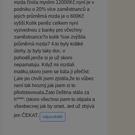
mzda činila myslim 12000Kč.nyní je v
podniku o 20% více zaměstnanců a
jejich průměrná mzda je o 600Kč
vyšší.Kolik peněz celkem nyní
vyzvednou z banky pro včechny
zaměstnance?o kolik %se zvýšila
průměrná mzda? 4.to byly krátké
úlohy..ty byly taky doc. v
pohodě,jenže si je už skoro
nepamatuju. Když mi rozdali
matiku,skoro jsem se bála ji přečíst:
(,ale po chvíli jsem zjistila,že to vůbec
není tak hrozný,jak jsem si to
představovala.Zato čeština stála za
h****: (skoro všechno jsem to otipala a
všeobecnej jak by smet...ted už zbývá
jen ČEKAT.
odpovědět