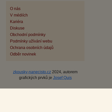
O nás
V médiích
Kariéra
Diskuse
Obchodní podmínky
Podmínky užívání webu
Ochrana osobních údajů
Odběr novinek
zkousky-nanecisto.cz
2024, autorem
grafických prvků je
Josef Quis