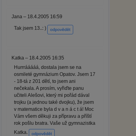
Jana – 18.4.2005 16:59
Tak jsem 13..: )
odpovědět
Katka – 18.4.2005 16:35
Hurrrááááá, dostala jsem se na
osmileté gymnázium Opatov. Jsem 17
- 18-tá z 201 dětí, to jsem ani
nečekala. A prosím, vyřiďte panu
učiteli Alešovi, který mi pořád dával
trojku (a jednou také dvojku), že jsem
v matematice byla d v a n á c t á! Moc
Vám všem děkuji za přípravu a příští
rok pošlu bratra. Vaše už gymnazistka
Katka.
odpovědět