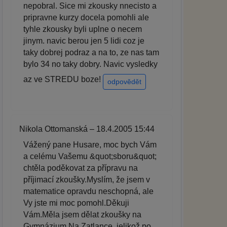
nepobral. Sice mi zkousky nnecisto a
pripravne kurzy docela pomohli ale
tyhle zkousky byli uplne o necem
jinym. navic berou jen 5 lidi coz je
taky dobrej podraz a na to, ze nas tam
bylo 34 no taky dobry. Navic vysledky
az ve STREDU boze!
odpovědět
Nikola Ottomanská – 18.4.2005 15:44
Vážený pane Husare, moc bych Vám
a celému Vašemu &quot;sboru&quot;
chtěla poděkovat za přípravu na
příjimací zkoušky.Myslím, že jsem v
matematice opravdu neschopná, ale
Vy jste mi moc pomohl.Děkuji
Vám.Měla jsem dělat zkoušky na
Gymnázium Na Zatlance, jelikož po