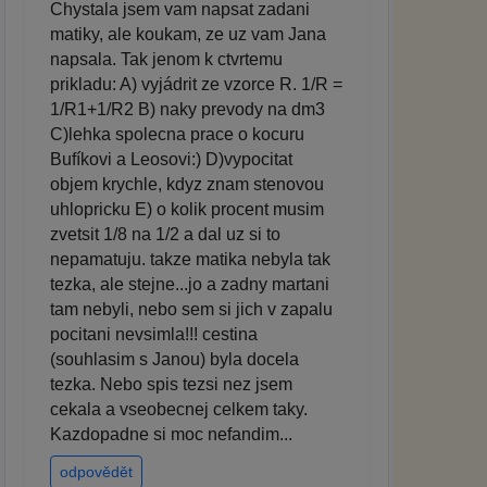
Chystala jsem vam napsat zadani
matiky, ale koukam, ze uz vam Jana
napsala. Tak jenom k ctvrtemu
prikladu: A) vyjádrit ze vzorce R. 1/R =
1/R1+1/R2 B) naky prevody na dm3
C)lehka spolecna prace o kocuru
Bufíkovi a Leosovi:) D)vypocitat
objem krychle, kdyz znam stenovou
uhlopricku E) o kolik procent musim
zvetsit 1/8 na 1/2 a dal uz si to
nepamatuju. takze matika nebyla tak
tezka, ale stejne...jo a zadny martani
tam nebyli, nebo sem si jich v zapalu
pocitani nevsimla!!! cestina
(souhlasim s Janou) byla docela
tezka. Nebo spis tezsi nez jsem
cekala a vseobecnej celkem taky.
Kazdopadne si moc nefandim...
odpovědět