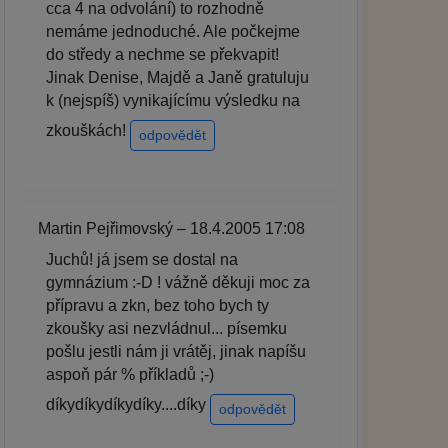
cca 4 na odvolání) to rozhodně
nemáme jednoduché. Ale počkejme
do středy a nechme se překvapit!
Jinak Denise, Majdě a Janě gratuluju
k (nejspíš) vynikajícímu výsledku na
zkouškách!
odpovědět
Martin Pejřimovský – 18.4.2005 17:08
Juchů! já jsem se dostal na
gymnázium :-D ! vážně děkuji moc za
přípravu a zkn, bez toho bych ty
zkoušky asi nezvládnul... písemku
pošlu jestli nám ji vrátěj, jinak napíšu
aspoň pár % příkladů ;-)
díkydíkydíkydíky....díky
odpovědět