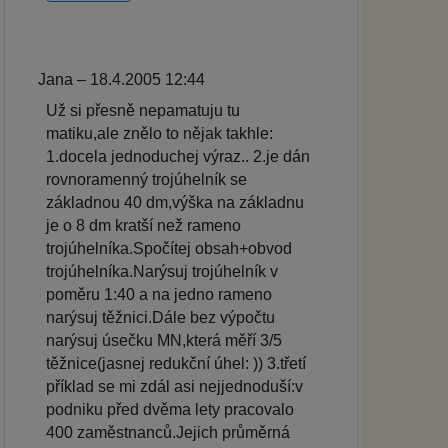
Jana – 18.4.2005 12:44
Už si přesně nepamatuju tu
matiku,ale znělo to nějak takhle:
1.docela jednoduchej výraz.. 2.je dán
rovnoramenný trojúhelník se
základnou 40 dm,výška na základnu
je o 8 dm kratší než rameno
trojúhelníka.Spočítej obsah+obvod
trojúhelníka.Narýsuj trojúhelník v
poměru 1:40 a na jedno rameno
narýsuj těžnici.Dále bez výpočtu
narýsuj úsečku MN,která měří 3/5
těžnice(jasnej redukční úhel: )) 3.třetí
příklad se mi zdál asi nejjednoduší:v
podniku před dvěma lety pracovalo
400 zaměstnanců.Jejich průměrná