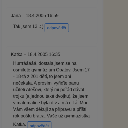
Jana – 18.4.2005 16:59
Tak jsem 13..: )
odpovědět
Katka – 18.4.2005 16:35
Hurrrááááá, dostala jsem se na
osmileté gymnázium Opatov. Jsem 17
- 18-tá z 201 dětí, to jsem ani
nečekala. A prosím, vyřiďte panu
učiteli Alešovi, který mi pořád dával
trojku (a jednou také dvojku), že jsem
v matematice byla d v a n á c t á! Moc
Vám všem děkuji za přípravu a příští
rok pošlu bratra. Vaše už gymnazistka
Katka.
odpovědět