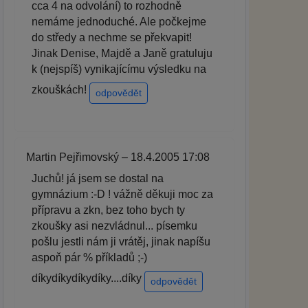
cca 4 na odvolání) to rozhodně
nemáme jednoduché. Ale počkejme
do středy a nechme se překvapit!
Jinak Denise, Majdě a Janě gratuluju
k (nejspíš) vynikajícímu výsledku na
zkouškách!
odpovědět
Martin Pejřimovský – 18.4.2005 17:08
Juchů! já jsem se dostal na
gymnázium :-D ! vážně děkuji moc za
přípravu a zkn, bez toho bych ty
zkoušky asi nezvládnul... písemku
pošlu jestli nám ji vrátěj, jinak napíšu
aspoň pár % příkladů ;-)
díkydíkydíkydíky....díky
odpovědět