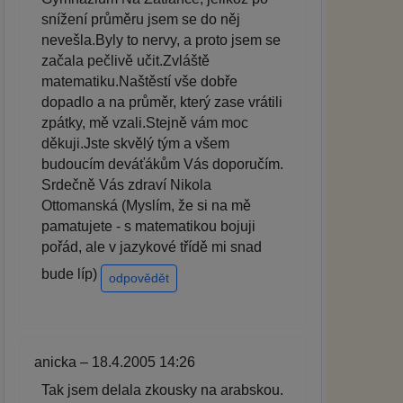
snížení průměru jsem se do něj
nevešla.Byly to nervy, a proto jsem se
začala pečlivě učit.Zvláště
matematiku.Naštěstí vše dobře
dopadlo a na průměr, který zase vrátili
zpátky, mě vzali.Stejně vám moc
děkuji.Jste skvělý tým a všem
budoucím deváťákům Vás doporučím.
Srdečně Vás zdraví Nikola
Ottomanská (Myslím, že si na mě
pamatujete - s matematikou bojuji
pořád, ale v jazykové třídě mi snad
bude líp)
odpovědět
anicka – 18.4.2005 14:26
Tak jsem delala zkousky na arabskou.