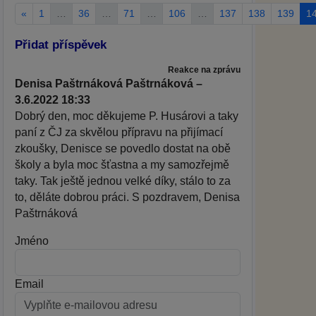
«
1
…
36
…
71
…
106
…
137
138
139
1
Přidat příspěvek
Reakce na zprávu
Denisa Paštrnáková Paštrnáková –
3.6.2022 18:33
Dobrý den, moc děkujeme P. Husárovi a taky
paní z ČJ za skvělou přípravu na přijímací
zkoušky, Denisce se povedlo dostat na obě
školy a byla moc šťastna a my samozřejmě
taky. Tak ještě jednou velké díky, stálo to za
to, děláte dobrou práci. S pozdravem, Denisa
Paštrnáková
Jméno
Email