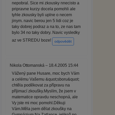
nepobral. Sice mi zkousky nnecisto a
pripravne kurzy docela pomohli ale
tyhle zkousky byli uplne o necem
jinym. navic berou jen 5 lidi coz je
taky dobrej podraz a na to, ze nas tam
bylo 34 no taky dobry. Navic vysledky
az ve STREDU boze!
odpovědět
Nikola Ottomanská – 18.4.2005 15:44
Vážený pane Husare, moc bych Vám
a celému Vašemu &quot;sboru&quot;
chtěla poděkovat za přípravu na
příjimací zkoušky.Myslím, že jsem v
matematice opravdu neschopná, ale
Vy jste mi moc pomohl.Děkuji
Vám.Měla jsem dělat zkoušky na
Gymnázium Na Zatlance, jelikož po