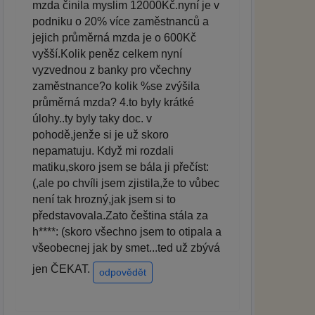
mzda činila myslim 12000Kč.nyní je v
podniku o 20% více zaměstnanců a
jejich průměrná mzda je o 600Kč
vyšší.Kolik peněz celkem nyní
vyzvednou z banky pro včechny
zaměstnance?o kolik %se zvýšila
průměrná mzda? 4.to byly krátké
úlohy..ty byly taky doc. v
pohodě,jenže si je už skoro
nepamatuju. Když mi rozdali
matiku,skoro jsem se bála ji přečíst:
(,ale po chvíli jsem zjistila,že to vůbec
není tak hrozný,jak jsem si to
představovala.Zato čeština stála za
h****: (skoro všechno jsem to otipala a
všeobecnej jak by smet...ted už zbývá
jen ČEKAT.
odpovědět