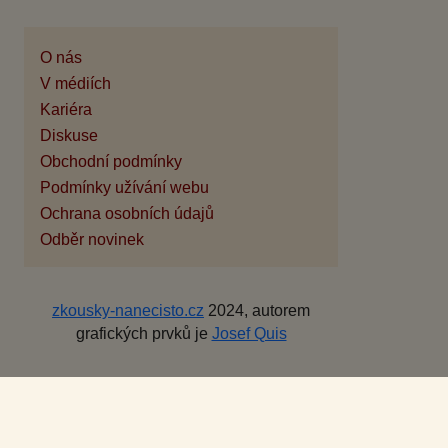
O nás
V médiích
Kariéra
Diskuse
Obchodní podmínky
Podmínky užívání webu
Ochrana osobních údajů
Odběr novinek
zkousky-nanecisto.cz
2024, autorem
grafických prvků je
Josef Quis