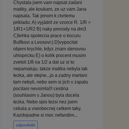
Chystala jsem vam napsat zadani
matiky, ale koukam, ze uz vam Jana
napsala. Tak jenom k ctvrtemu
prikladu: A) vyjádrit ze vzorce R. 1/R =
1/R1+1/R2 B) naky prevody na dm3
C)lehka spolecna prace o kocuru
Bufíkovi a Leosovi:) D)vypocitat
objem krychle, kdyz znam stenovou
uhlopricku E) o kolik procent musim
zvetsit 1/8 na 1/2 a dal uz si to
nepamatuju. takze matika nebyla tak
tezka, ale stejne...jo a zadny martani
tam nebyli, nebo sem si jich v zapalu
pocitani nevsimla!!! cestina
(souhlasim s Janou) byla docela
tezka. Nebo spis tezsi nez jsem
cekala a vseobecnej celkem taky.
Kazdopadne si moc nefandim...
odpovědět