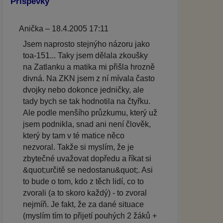
Příspěvky
Anička – 18.4.2005 17:11
Jsem naprosto stejnýho názoru jako
toa-151... Taky jsem dělala zkoušky
na Zatlanku a matika mi přišla hrozně
divná. Na ZKN jsem z ní mívala často
dvojky nebo dokonce jedničky, ale
tady bych se tak hodnotila na čtyřku.
Ale podle menšího průzkumu, který už
jsem podnikla, snad ani není člověk,
který by tam v té matice něco
nezvoral. Takže si myslím, že je
zbytečné uvažovat dopředu a říkat si
&quot;určitě se nedostanu&quot;. Asi
to bude o tom, kdo z těch lidí, co to
zvorali (a to skoro každý) - to zvoral
nejmíň. Je fakt, že za dané situace
(myslím tím to přijetí pouhých 2 žáků +