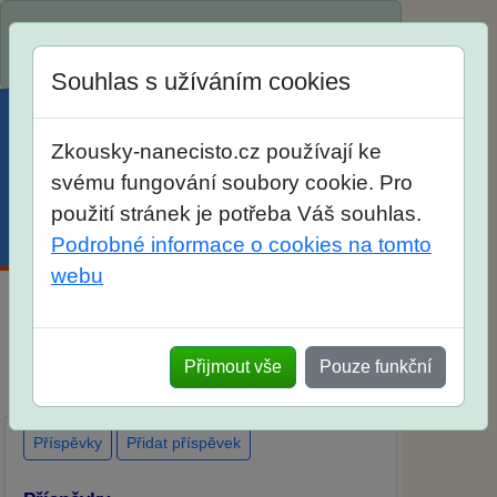
Spustili jsme přihlašování na školní rok
2026/2027!
Souhlas s užíváním cookies
Zkousky-nanecisto.cz používají ke
svému fungování soubory cookie. Pro
použití stránek je potřeba Váš souhlas.
Menu
Účet
Košík
Podrobné informace o cookies na tomto
webu
Diskuse Jak jste dopadli u zkoušek na SŠ?
Vaše ohlasy po skutečných přijímacích
Přijmout vše
Pouze funkční
zkouškách
Příspěvky
Přidat příspěvek