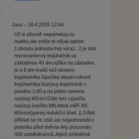
Jana – 18.4.2005 12:44
Už si přesně nepamatuju tu
matiku,ale znělo to nějak takhle:
1.docela jednoduchej výraz.. 2.je dán
rovnoramenný trojúhelník se
základnou 40 dm,výška na základnu
je o 8 dm kratší než rameno
trojúhelníka.Spočítej obsah+obvod
trojúhelníka.Narýsuj trojúhelník v
poměru 1:40 a na jedno rameno
narýsuj těžnici.Dále bez výpočtu
narýsuj úsečku MN,která měří 3/5
těžnice(jasnej redukční úhel: )) 3.třetí
příklad se mi zdál asi nejjednoduší:v
podniku před dvěma lety pracovalo
400 zaměstnanců.Jejich průměrná