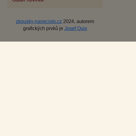
zkousky-nanecisto.cz
2024, autorem
grafických prvků je
Josef Quis