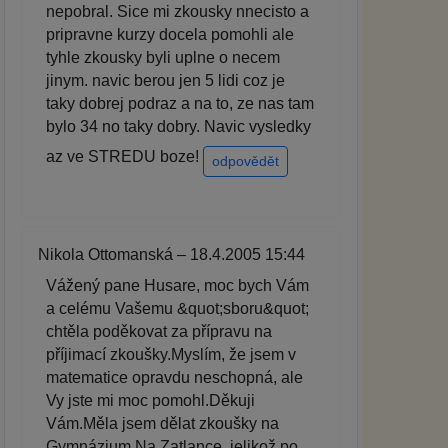
nepobral. Sice mi zkousky nnecisto a
pripravne kurzy docela pomohli ale
tyhle zkousky byli uplne o necem
jinym. navic berou jen 5 lidi coz je
taky dobrej podraz a na to, ze nas tam
bylo 34 no taky dobry. Navic vysledky
az ve STREDU boze!
odpovědět
Nikola Ottomanská – 18.4.2005 15:44
Vážený pane Husare, moc bych Vám
a celému Vašemu &quot;sboru&quot;
chtěla poděkovat za přípravu na
příjimací zkoušky.Myslím, že jsem v
matematice opravdu neschopná, ale
Vy jste mi moc pomohl.Děkuji
Vám.Měla jsem dělat zkoušky na
Gymnázium Na Zatlance, jelikož po