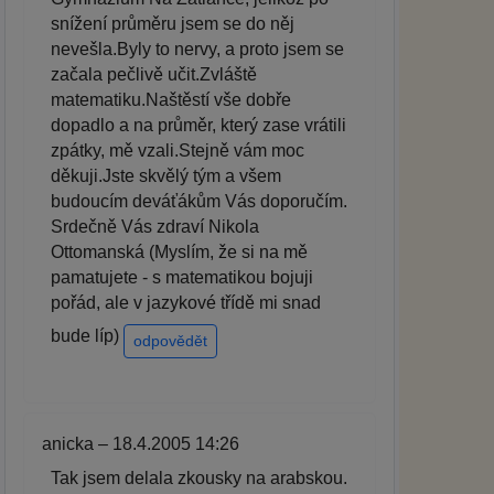
snížení průměru jsem se do něj
nevešla.Byly to nervy, a proto jsem se
začala pečlivě učit.Zvláště
matematiku.Naštěstí vše dobře
dopadlo a na průměr, který zase vrátili
zpátky, mě vzali.Stejně vám moc
děkuji.Jste skvělý tým a všem
budoucím deváťákům Vás doporučím.
Srdečně Vás zdraví Nikola
Ottomanská (Myslím, že si na mě
pamatujete - s matematikou bojuji
pořád, ale v jazykové třídě mi snad
bude líp)
odpovědět
anicka – 18.4.2005 14:26
Tak jsem delala zkousky na arabskou.