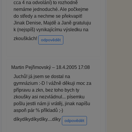
cca 4 na odvolání) to rozhodně
nemáme jednoduché. Ale počkejme
do středy a nechme se překvapit!
Jinak Denise, Majdě a Janě gratuluju
k (nejspíš) vynikajícímu výsledku na
zkouškách!
odpovědět
Martin Pejřimovský – 18.4.2005 17:08
Juchů! já jsem se dostal na
gymnázium :-D ! vážně děkuji moc za
přípravu a zkn, bez toho bych ty
zkoušky asi nezvládnul... písemku
pošlu jestli nám ji vrátěj, jinak napíšu
aspoň pár % příkladů ;-)
díkydíkydíkydíky....díky
odpovědět