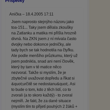
Příspěvky
Anička – 18.4.2005 17:11
Jsem naprosto stejnýho názoru jako
toa-151... Taky jsem dělala zkoušky
na Zatlanku a matika mi přišla hrozně
divná. Na ZKN jsem z ní mívala často
dvojky nebo dokonce jedničky, ale
tady bych se tak hodnotila na čtyřku.
Ale podle menšího průzkumu, který už
jsem podnikla, snad ani není člověk,
který by tam v té matice něco
nezvoral. Takže si myslím, že je
zbytečné uvažovat dopředu a říkat si
&quot;určitě se nedostanu&quot;. Asi
to bude o tom, kdo z těch lidí, co to
zvorali (a to skoro každý) - to zvoral
nejmíň. Je fakt, že za dané situace
(myslím tím to přijetí pouhých 2 žáků +