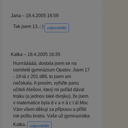
Jana – 18.4.2005 16:59
Tak jsem 13..: )
odpovědět
Katka – 18.4.2005 16:35
Hurrrááááá, dostala jsem se na
osmileté gymnázium Opatov. Jsem 17
- 18-tá z 201 dětí, to jsem ani
nečekala. A prosím, vyřiďte panu
učiteli Alešovi, který mi pořád dával
trojku (a jednou také dvojku), že jsem
v matematice byla d v a n á c t á! Moc
Vám všem děkuji za přípravu a příští
rok pošlu bratra. Vaše už gymnazistka
Katka.
odpovědět