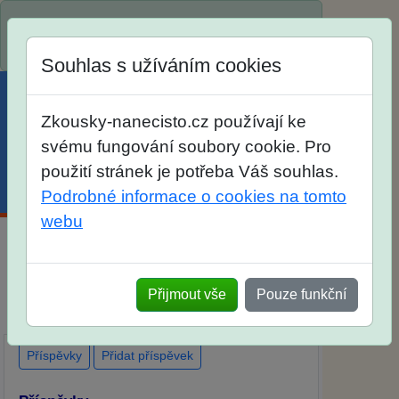
Spustili jsme přihlašování na školní rok
2026/2027!
Souhlas s užíváním cookies
Zkousky-nanecisto.cz používají ke
svému fungování soubory cookie. Pro
použití stránek je potřeba Váš souhlas.
Menu
Účet
Košík
Podrobné informace o cookies na tomto
webu
Diskuse Jak jste dopadli u zkoušek na SŠ?
Vaše ohlasy po skutečných přijímacích
Přijmout vše
Pouze funkční
zkouškách
Příspěvky
Přidat příspěvek