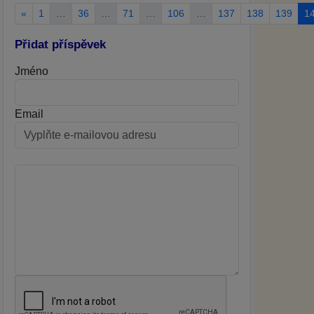
«
1
…
36
…
71
…
106
…
137
138
139
1
Přidat příspěvek
Jméno
Email