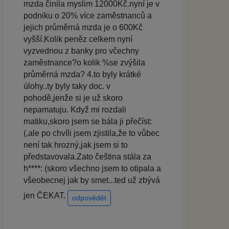
mzda činila myslim 12000Kč.nyní je v
podniku o 20% více zaměstnanců a
jejich průměrná mzda je o 600Kč
vyšší.Kolik peněz celkem nyní
vyzvednou z banky pro včechny
zaměstnance?o kolik %se zvýšila
průměrná mzda? 4.to byly krátké
úlohy..ty byly taky doc. v
pohodě,jenže si je už skoro
nepamatuju. Když mi rozdali
matiku,skoro jsem se bála ji přečíst:
(,ale po chvíli jsem zjistila,že to vůbec
není tak hrozný,jak jsem si to
představovala.Zato čeština stála za
h****: (skoro všechno jsem to otipala a
všeobecnej jak by smet...ted už zbývá
jen ČEKAT.
odpovědět