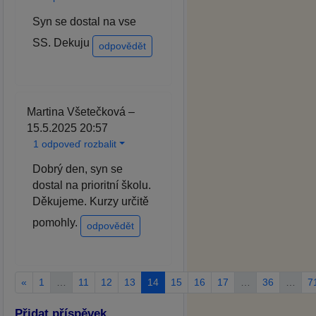
Syn se dostal na vse
SS. Dekuju
odpovědět
Martina Všetečková –
15.5.2025 20:57
1 odpoveď rozbalit
Dobrý den, syn se
dostal na prioritní školu.
Děkujeme. Kurzy určitě
pomohly.
odpovědět
«
1
…
11
12
13
14
15
16
17
…
36
…
7
Přidat příspěvek