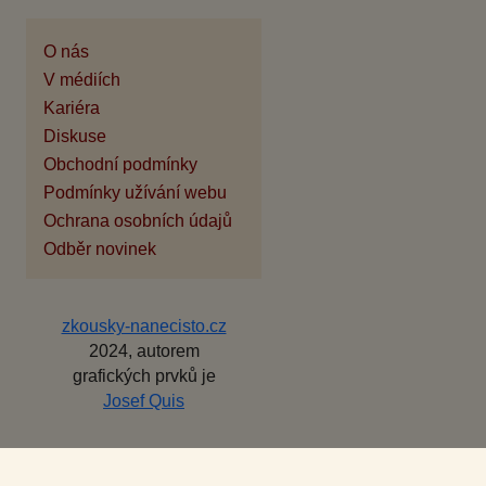
O nás
V médiích
Kariéra
Diskuse
Obchodní podmínky
Podmínky užívání webu
Ochrana osobních údajů
Odběr novinek
zkousky-nanecisto.cz
2024, autorem
grafických prvků je
Josef Quis