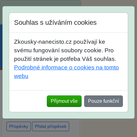
Spustili jsme přihlašování na
školní rok 2026/2027!
Souhlas s užíváním cookies
Zkousky-nanecisto.cz používají ke
svému fungování soubory cookie. Pro
použití stránek je potřeba Váš souhlas.
Menu
Účet
Košík
Podrobné informace o cookies na tomto
webu
Diskuse Jak jste dopadli u
zkoušek na SŠ? Vaše ohlasy po
Přijmout vše
Pouze funkční
skutečných přijímacích
zkouškách
Příspěvky
Přidat příspěvek