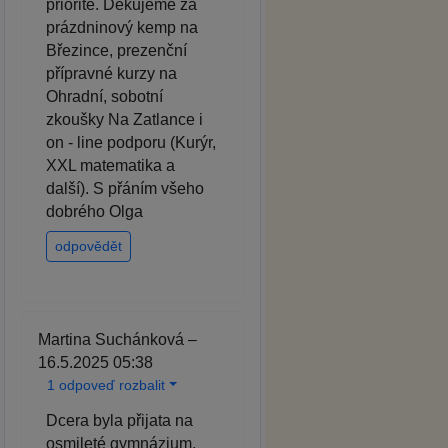
prioritě. Děkujeme za
prázdninový kemp na
Březince, prezenční
přípravné kurzy na
Ohradní, sobotní
zkoušky Na Zatlance i
on - line podporu (Kurýr,
XXL matematika a
další). S přáním všeho
dobrého Olga
odpovědět
Martina Suchánková –
16.5.2025 05:38
1 odpoveď rozbalit
Dcera byla přijata na
osmileté gymnázium,