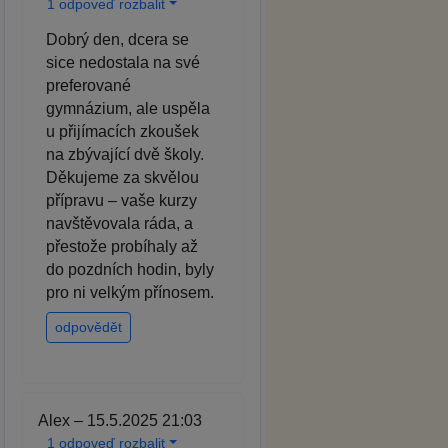
1 odpoveď rozbalit
Dobrý den, dcera se
sice nedostala na své
preferované
gymnázium, ale uspěla
u přijímacích zkoušek
na zbývající dvě školy.
Děkujeme za skvělou
přípravu – vaše kurzy
navštěvovala ráda, a
přestože probíhaly až
do pozdních hodin, byly
pro ni velkým přínosem.
odpovědět
Alex – 15.5.2025 21:03
1 odpoveď rozbalit