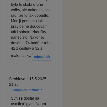
byla to škola druhé
volby, ale nakonec jsme
rádi, že to tak dopadlo.
Moc jí pomohlo jak
pravidelné doučování,
tak i sobotní zkoušky
nanečisto. Nakonec
dosáhla 74 bodů, z toho
42 z češtiny a 32 z
matematiky.
odpovědět
Stroblova – 15.5.2025
21:23
1 odpoveď rozbalit
Syn se dostal na
osmileté gymnázium.