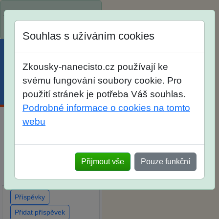
Spustili jsme přihlašování
na školní rok 2026/2027!
Souhlas s užíváním cookies
Zkousky-nanecisto.cz používají ke
svému fungování soubory cookie. Pro
Menu
Účet
Košík
použití stránek je potřeba Váš souhlas.
Podrobné informace o cookies na tomto
webu
Diskuse Jak jste dopadli
u zkoušek na SŠ? Vaše
ohlasy po skutečných
Přijmout vše
Pouze funkční
přijímacích zkouškách
Příspěvky
Přidat příspěvek