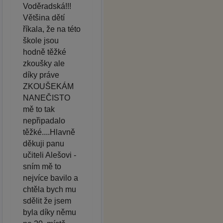
Voděradská!!!
Většina dětí
říkala, že na této
škole jsou
hodně těžké
zkoušky ale
díky práve
ZKOUŠEKÁM
NANEČISTO
mě to tak
nepřipadalo
těžké....Hlavně
děkuji panu
učiteli Alešovi -
sním mě to
nejvíce bavilo a
chtěla bych mu
sdělit že jsem
byla díky němu