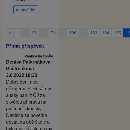
odpovědět
«
1
…
36
…
71
…
106
…
133
134
135
1
Přidat příspěvek
Reakce na zprávu
Denisa Paštrnáková
Paštrnáková –
3.6.2022 18:33
Dobrý den, moc
děkujeme P. Husárovi
a taky paní z ČJ za
skvělou přípravu na
přijímací zkoušky,
Denisce se povedlo
dostat na obě školy a
byla moc šťastna a my