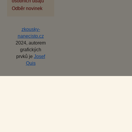
osobních údajů
Odběr novinek
zkousky-
nanecisto.cz
2024, autorem
grafických
prvků je
Josef
Quis