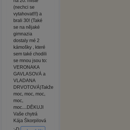
na 20. místě
(nechci se
vytahovat!!!) a
brali 30! (Také
se na nějaké
gimnazia
dostaly mé 2
kámošky , které
sem také chodili
se mnou jsou to:
VERONAKA
GAVLASOVÁ a
VLADANA
DRVOTOVÁ)Takže
moc, moc, moc,
moc,
moc....DĚKUJI
Vaše chytrá
Kája Škorpilová
:-D