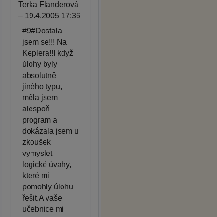
Terka Flanderová
– 19.4.2005 17:36
#9#Dostala
jsem se!!! Na
Keplera!!I když
úlohy byly
absolutně
jiného typu,
měla jsem
alespoň
program a
dokázala jsem u
zkoušek
vymyslet
logické úvahy,
které mi
pomohly úlohu
řešit.A vaše
učebnice mi