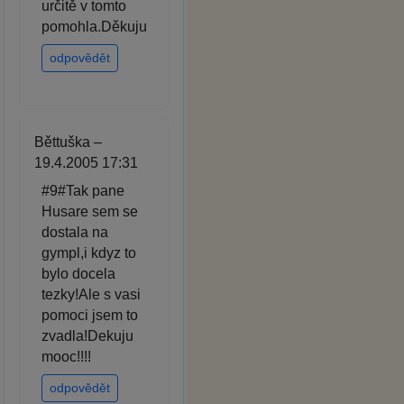
určitě v tomto
pomohla.Děkuju
odpovědět
Běttuška –
19.4.2005 17:31
#9#Tak pane
Husare sem se
dostala na
gympl,i kdyz to
bylo docela
tezky!Ale s vasi
pomoci jsem to
zvadla!Dekuju
mooc!!!!
odpovědět