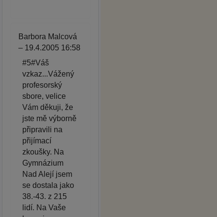
Barbora Malcová
– 19.4.2005 16:58
#5#Váš
vzkaz...Vážený
profesorský
sbore, velice
Vám děkuji, že
jste mě výborně
připravili na
přijímací
zkoušky. Na
Gymnázium
Nad Alejí jsem
se dostala jako
38.-43. z 215
lidí. Na Vaše