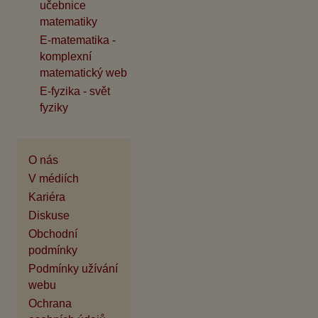
učebnice
matematiky
E-matematika -
komplexní
matematický web
E-fyzika - svět
fyziky
O nás
V médiích
Kariéra
Diskuse
Obchodní
podmínky
Podmínky užívání
webu
Ochrana