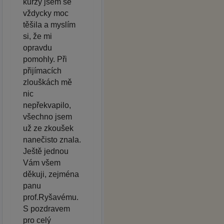
kurzy jsem se
vždycky moc
těšila a myslím
si, že mi
opravdu
pomohly. Při
přijímacích
zlouškách mě
nic
nepřekvapilo,
všechno jsem
už ze zkoušek
nanečisto znala.
Ještě jednou
Vám všem
děkuji, zejména
panu
prof.Ryšavému.
S pozdravem
pro celý