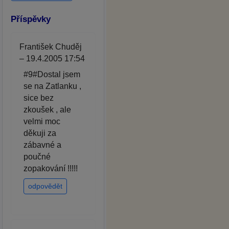
Příspěvky
František Chuděj
– 19.4.2005 17:54
#9#Dostal jsem
se na Zatlanku ,
sice bez
zkoušek , ale
velmi moc
děkuji za
zábavné a
poučné
zopakování !!!!!
odpovědět