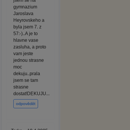
jsem se na
gymnazium
Jaroslava
Heyrovskeho a
byla jsem 7. z
57:-)..A je to
hlavne vase
zasluha, a proto
vam jeste
jednou strasne
moc
dekuju..prala
jsem se tam
strasne
dostat!DEKUJU...
odpovědět