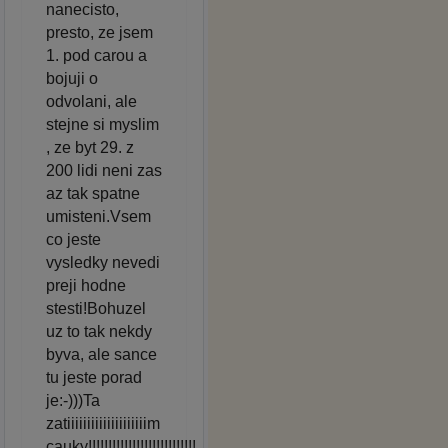
nanecisto,
presto, ze jsem
1. pod carou a
bojuji o
odvolani, ale
stejne si myslim
, ze byt 29. z
200 lidi neni zas
az tak spatne
umisteni.Vsem
co jeste
vysledky nevedi
preji hodne
stesti!Bohuzel
uz to tak nekdy
byva, ale sance
tu jeste porad
je:-)))Ta
zatiiiiiiiiiiiiiiiiiiiim
cauky!!!!!!!!!!!!!!!!!!!!!!!!!!!