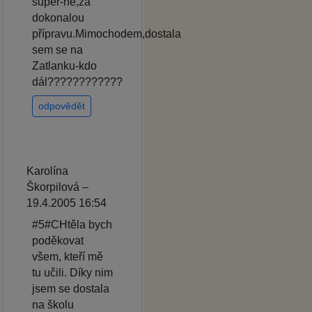
super-ne,za
dokonalou
přípravu.Mimochodem,dostala
sem se na
Zatlanku-kdo
dál????????????
odpovědět
Karolína
Škorpilová –
19.4.2005 16:54
#5#CHtěla bych
poděkovat
všem, kteří mě
tu učili. Díky nim
jsem se dostala
na školu