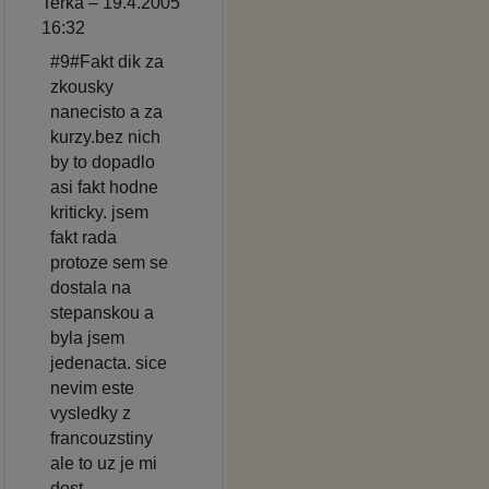
Terka – 19.4.2005
16:32
#9#Fakt dik za
zkousky
nanecisto a za
kurzy.bez nich
by to dopadlo
asi fakt hodne
kriticky. jsem
fakt rada
protoze sem se
dostala na
stepanskou a
byla jsem
jedenacta. sice
nevim este
vysledky z
francouzstiny
ale to uz je mi
dost