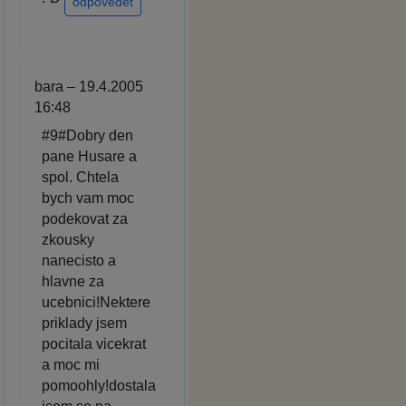
odpovědět
bara – 19.4.2005
16:48
#9#Dobry den
pane Husare a
spol. Chtela
bych vam moc
podekovat za
zkousky
nanecisto a
hlavne za
ucebnici!Nektere
priklady jsem
pocitala vicekrat
a moc mi
pomoohly!dostala