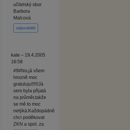
učitelský sbor
Barbora
Malcová
odpovědět
kate – 19.4.2005
16:58
#9#No,já všem
hrozně moc
gratuluju!!!!!!Já
sem byla přijatá
na průměr,takže
se mě to moc
netýká.Každopádně
chci poděkovat
ZKN a spol. za