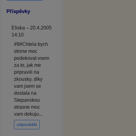
Příspěvky
Eliska – 20.4.2005
14:10
#9#Chtela bych
strsne moc
podekovat vsem
za to, jak me
pripravili na
zkousky. diky
vam jsem se
dostala na
Stepanskou
strasne moc
vam dekuju...
odpovědět