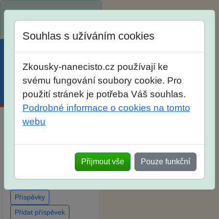
Spustili jsme přihlašování
na školní rok 2026/2027!
Souhlas s užíváním cookies
Zkousky-nanecisto.cz používají ke
svému fungování soubory cookie. Pro
Menu
Účet
Košík
použití stránek je potřeba Váš souhlas.
Podrobné informace o cookies na tomto
webu
Diskuse Jak jste dopadli
u zkoušek na SŠ? Vaše
ohlasy po skutečných
Přijmout vše
Pouze funkční
přijímacích zkouškách
Příspěvky
Přidat příspěvek