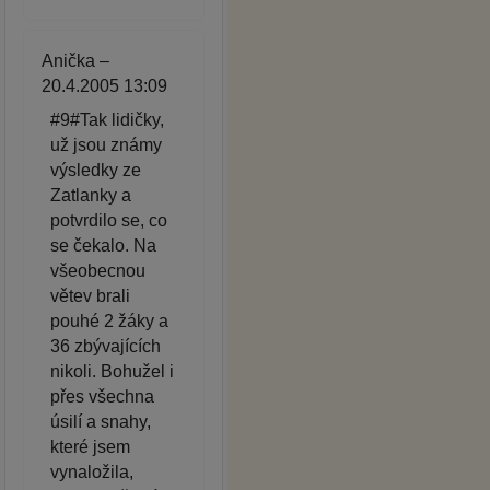
Anička –
20.4.2005 13:09
#9#Tak lidičky,
už jsou známy
výsledky ze
Zatlanky a
potvrdilo se, co
se čekalo. Na
všeobecnou
větev brali
pouhé 2 žáky a
36 zbývajících
nikoli. Bohužel i
přes všechna
úsilí a snahy,
které jsem
vynaložila,