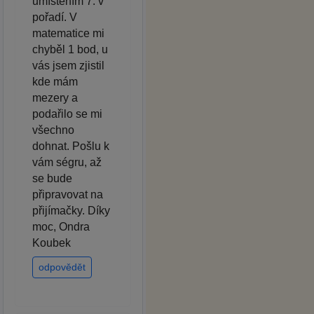
umístěním 7. v
pořadí. V
matematice mi
chyběl 1 bod, u
vás jsem zjistil
kde mám
mezery a
podařilo se mi
všechno
dohnat. Pošlu k
vám ségru, až
se bude
připravovat na
přijímačky. Díky
moc, Ondra
Koubek
odpovědět