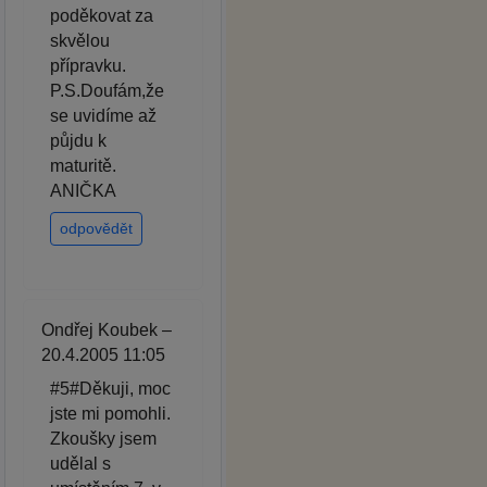
poděkovat za
skvělou
přípravku.
P.S.Doufám,že
se uvidíme až
půjdu k
maturitě.
ANIČKA
odpovědět
Ondřej Koubek –
20.4.2005 11:05
#5#Děkuji, moc
jste mi pomohli.
Zkoušky jsem
udělal s