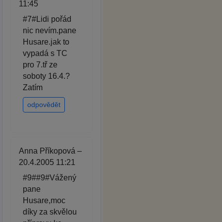
11:45
#7#Lidi pořád
nic nevím.pane
Husare.jak to
vypadá s TC
pro 7.tř ze
soboty 16.4.?
Zatím
odpovědět
Anna Příkopová –
20.4.2005 11:21
#9##9#Vážený
pane
Husare,moc
díky za skvělou