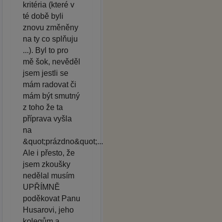
kritéria (které v
té době byli
znovu změněny
na ty co splňuju
...). Byl to pro
mě šok, nevěděl
jsem jestli se
mám radovat či
mám být smutný
z toho že ta
příprava vyšla
na
&quot;prázdno&quot;...
Ale i přesto, že
jsem zkoušky
nedělal musím
UPŘÍMNĚ
poděkovat Panu
Husarovi, jeho
kolegům a