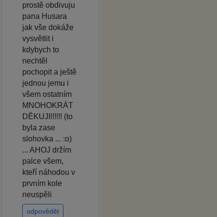
prostě obdivuju
pana Husara
jak vše dokáže
vysvětlit i
kdybych to
nechtěl
pochopit a ještě
jednou jemu i
všem ostatním
MNOHOKRÁT
DĚKUJI!!!!!! (to
byla zase
slohovka ... :o)
... AHOJ držím
palce všem,
kteří náhodou v
prvním kole
neuspěli
odpovědět