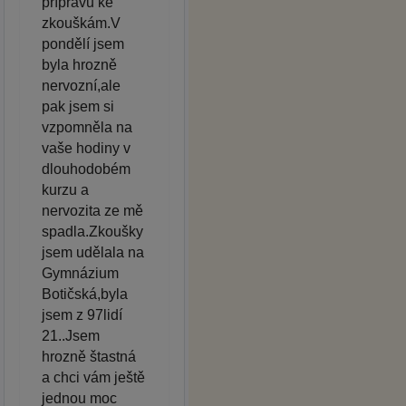
přípravu ke
zkouškám.V
pondělí jsem
byla hrozně
nervozní,ale
pak jsem si
vzpomněla na
vaše hodiny v
dlouhodobém
kurzu a
nervozita ze mě
spadla.Zkoušky
jsem udělala na
Gymnázium
Botičská,byla
jsem z 97lidí
21..Jsem
hrozně štastná
a chci vám ještě
jednou moc