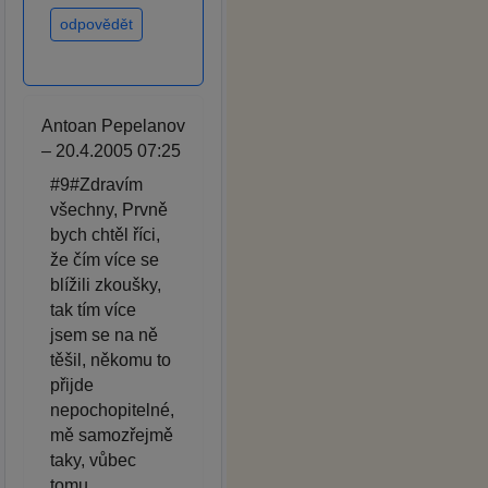
odpovědět
Antoan Pepelanov
– 20.4.2005 07:25
#9#Zdravím
všechny, Prvně
bych chtěl říci,
že čím více se
blížili zkoušky,
tak tím více
jsem se na ně
těšil, někomu to
přijde
nepochopitelné,
mě samozřejmě
taky, vůbec
tomu