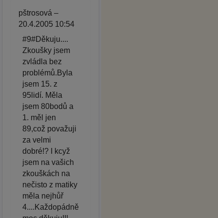
pštrosová –
20.4.2005 10:54
#9#Děkuju....
Zkoušky jsem
zvládla bez
problémů.Byla
jsem 15. z
95lidí. Měla
jsem 80bodů a
1. měl jen
89,což považuji
za velmi
dobré!? I kcyž
jsem na vašich
zkouškách na
nečisto z matiky
měla nejhůř
4....Každopádně