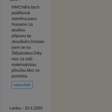
#9#Chtěla bych
poděkovat
zejména panu
Husarovi za
skvělou
přípravu ke
zkouškám.Dostala
jsem se na
Štěpánskou.Díky
moc za vaši
matematickou
příručku.Moc mi
pomohla.
odpovědět
Lenka – 20.4.2005