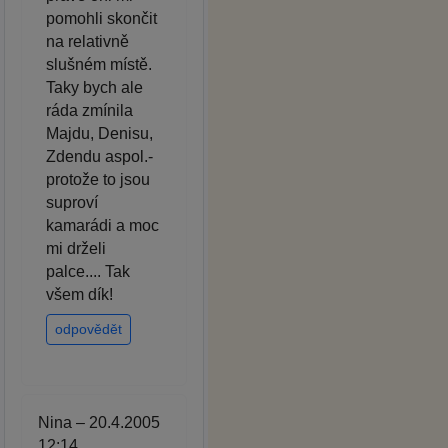
pomohli skončit
na relativně
slušném místě.
Taky bych ale
ráda zmínila
Majdu, Denisu,
Zdendu aspol.-
protože to jsou
suproví
kamarádi a moc
mi drželi
palce.... Tak
všem dík!
odpovědět
Nina – 20.4.2005
12:14