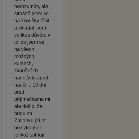
nerozumím, ale
strašně jsem se
na zkoušky těšil
a vkládal jsem
velikou důvěru v
to, co jsem se
na všech
možných
kursech,
zkouškách
nanečisto apod.
naučil .. 10 dní
před
přijímačkama mi
ale došlo, že
budu na
Zatlanku přijat
bez zkoušek
jelikož splňuji