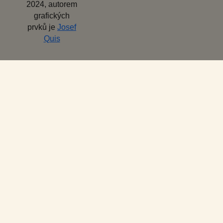
2024, autorem
grafických
prvků je
Josef
Quis