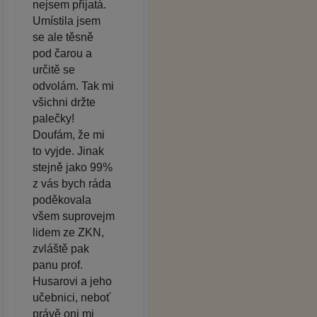
nejsem přijatá.
Umístila jsem
se ale těsně
pod čarou a
určitě se
odvolám. Tak mi
všichni držte
palečky!
Doufám, že mi
to vyjde. Jinak
stejně jako 99%
z vás bych ráda
poděkovala
všem suprovejm
lidem ze ZKN,
zvláště pak
panu prof.
Husarovi a jeho
učebnici, neboť
právě oni mi