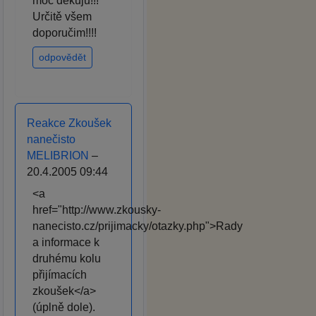
moc děkuju!!!
Určitě všem
doporučim!!!!
odpovědět
Reakce Zkoušek
nanečisto
MELIBRION
–
20.4.2005 09:44
<a
href="http://www.zkousky-
nanecisto.cz/prijimacky/otazky.php">Rady
a informace k
druhému kolu
přijímacích
zkoušek</a>
(úplně dole).