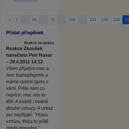
«
1
…
36
…
71
…
106
…
131
132
133
1
Přidat příspěvek
Reakce na zprávu
Reakce Zkoušek
nanečisto Petr Husar
– 29.4.2011 14:12
Všem přijatým moc a
moc blahopřejeme a
máme radost spolu s
vámi. Pište nám co
nejvíce, moc nás to
těší. A klidně i hodně
dlouhé vzkazy. A vzkaz
pro nepřijaté: "Hlavu
vzhůru, třeba to ještě
dobře dopadne."