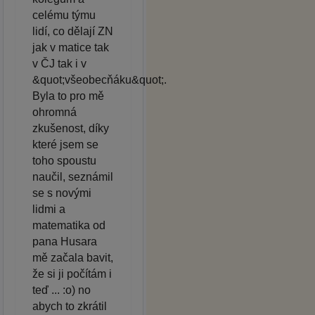
celému týmu
lidí, co dělají ZN
jak v matice tak
v ČJ tak i v
&quot;všeobecňáku&quot;.
Byla to pro mě
ohromná
zkušenost, díky
které jsem se
toho spoustu
naučil, seznámil
se s novými
lidmi a
matematika od
pana Husara
mě začala bavit,
že si ji počítám i
teď ... :o) no
abych to zkrátil