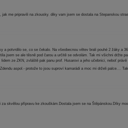
 jak me pripravili na zkousky. diky vam jsem se dostala na Stepanskou str
y a potvrdilo se, co se čekalo. Na všeobecnou větev brali pouhé 2 žáky a 36 
tila jsem se ale těsně pod čarou a určitě se odvolám. Tak mi všichni držte pa
dem ze ZKN, zvláště pak panu prof. Husarovi a jeho učebnici, neboť právě o
Zdendu aspol.- protože to jsou suproví kamarádi a moc mi drželi palce.... T
 za skvělou přípravu ke zkouškám.Dostala jsem se na Štěpánskou.Díky moc