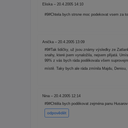
Eliska – 20.4.2005 14:10
#9#Chtela bych strsne moc podekovat vsem za to,
Anička – 20.4.2005 13:09
#9#Tak lidičky, už jsou známy výsledky ze Zatlank
snahy, které jsem vynaložila, nejsem přijatá. Umís
99% z vás bych ráda poděkovala všem suprovejm li
místě. Taky bych ale ráda zmínila Majdu, Denisu, 
Nina – 20.4.2005 12:14
#9#Chtěla bych poděkovat zejména panu Husarovi
odpovědět