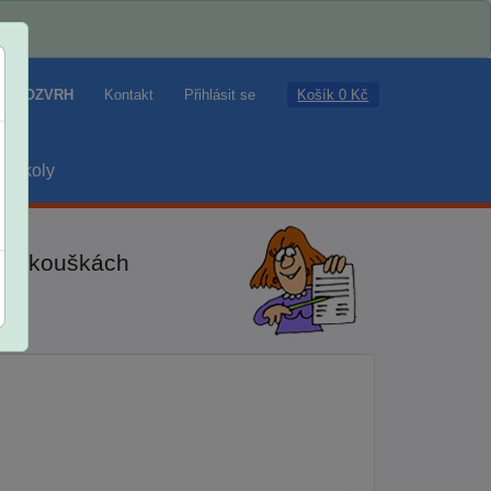
Košík 0 Kč
ROZVRH
Kontakt
Přihlásit se
školy
ch zkouškách