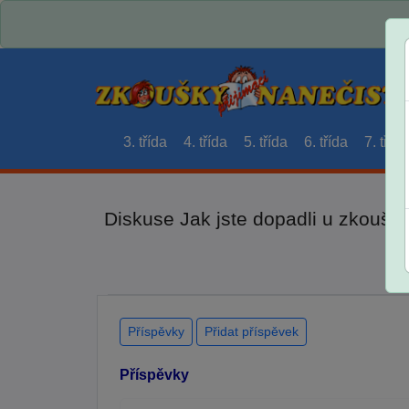
3. třída
4. třída
5. třída
6. třída
7. třída
Diskuse Jak jste dopadli u zkouše
Příspěvky
Přidat příspěvek
Příspěvky