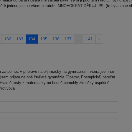
atika od pana Husara mě začala bavit, že si ji počítám i teď ... :o) no abych
 ještě jednou jemu i všem ostatním MNOHOKRÁT DĚKUJI!!!!!! (to byla zase slo
132
133
134
135
136
137
…
141
»
u za pomoc v přípravě na přijímačky na gymnázium, včera jsem se
jsem přijata na obě čtyřletá gymnázia (Opatov, Postupická),páteční
l. Hlavně testy z matematiky mi hodně pomohly zkoušky úspěšně
Protivová