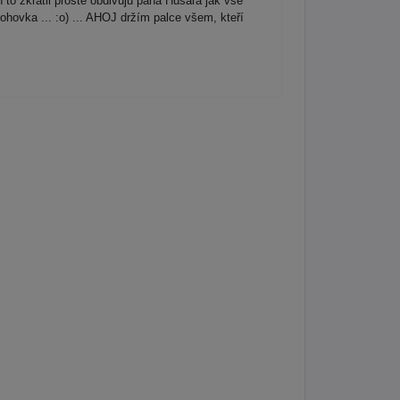
 to zkrátil prostě obdivuju pana Husara jak vše
hovka ... :o) ... AHOJ držím palce všem, kteří