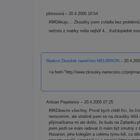
pštrosová – 20.4.2005 10:54
#9#Děkuju.... Zkoušky jsem zvládla bez problémů.
nečisto z matiky měla nejhůř 4....Každopádně moc
Reakce Zkoušek nanečisto MELIBRION
– 20.4.200
<a href="http://www.zkousky-nanecisto.cz/prijim
Antoan Pepelanov – 20.4.2005 07:25
#9#Zdravím všechny, Prvně bych chtěl říci, že čím
nerozumím, ale strašně jsem se na zkoušky těšil 
přijímačkama mi ale došlo, že budu na Zatlanku při
jsem jestli se mám radovat či mám být smutný z 
Husarovi, jeho kolegům a celému týmu lidí, co dě