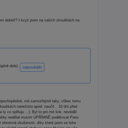
elmi dobré!? I kcyž jsem na vašich zkouškách na
úplně dole).
odpovědět
e nepochopitelné, mě samozřejmě taky, vůbec tomu
ouškách nanečisto apod. naučil .. 10 dní před
 ty co splňuju ...). Byl to pro mě šok, nevěděl
 zkoušky nedělal musím UPŘÍMNĚ poděkovat Panu
mě ohromná zkušenost, díky které jsem se toho