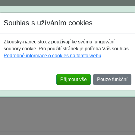
Spustili jsme přihlašování na školní rok 2026/2027!
Souhlas s užíváním cookies
Jak si vybrat
Časté dotazy
Zkousky-nanecisto.cz používají ke svému fungování
8. třída
9. třída
střední
maturanti
soutěže
prázdniny
soubory cookie. Pro použití stránek je potřeba Váš souhlas.
Podrobné informace o cookies na tomto webu
k na SŠ? Vaše ohlasy po skutečných přijímací
Přijmout vše
Pouze funkční