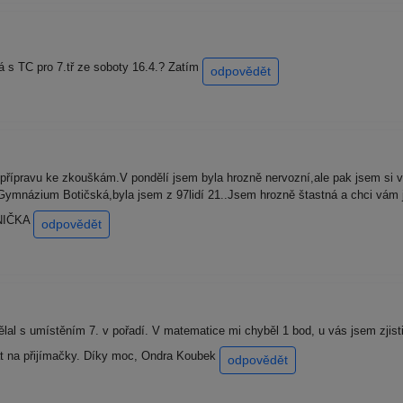
á s TC pro 7.tř ze soboty 16.4.? Zatím
odpovědět
řípravu ke zkouškám.V pondělí jsem byla hrozně nervozní,ale pak jsem si 
Gymnázium Botičská,byla jsem z 97lidí 21..Jsem hrozně štastná a chci vám 
ANIČKA
odpovědět
lal s umístěním 7. v pořadí. V matematice mi chyběl 1 bod, u vás jsem zjis
at na přijímačky. Díky moc, Ondra Koubek
odpovědět