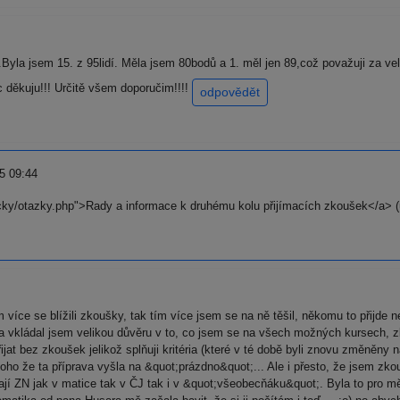
Byla jsem 15. z 95lidí. Měla jsem 80bodů a 1. měl jen 89,což považuji za v
 děkuju!!! Určitě všem doporučim!!!!
odpovědět
5 09:44
acky/otazky.php">Rady a informace k druhému kolu přijímacích zkoušek</a> (
 více se blížili zkoušky, tak tím více jsem se na ně těšil, někomu to přijd
a vkládal jsem velikou důvěru v to, co jsem se na všech možných kursech, zk
jat bez zkoušek jelikož splňuji kritéria (které v té době byli znovu změněny na
toho že ta příprava vyšla na &quot;prázdno&quot;... Ale i přesto, že jsem
lají ZN jak v matice tak v ČJ tak i v &quot;všeobecňáku&quot;. Byla to pro 