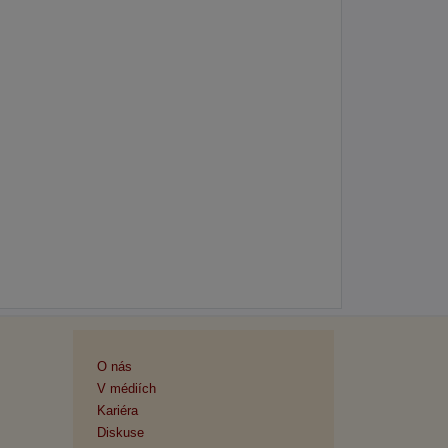
O nás
V médiích
Kariéra
Diskuse