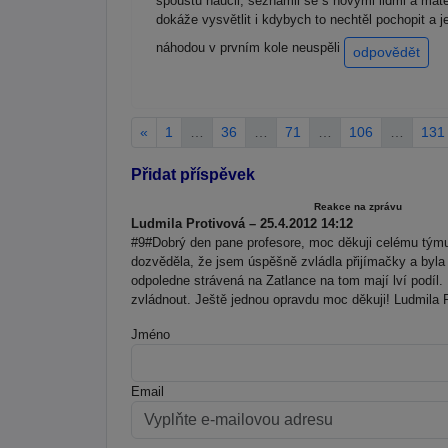
spoustu naučil, seznámil se s novými lidmi a matem
dokáže vysvětlit i kdybych to nechtěl pochopit a
náhodou v prvním kole neuspěli
odpovědět
«
1
…
36
…
71
…
106
…
131
Přidat příspěvek
Reakce na zprávu
Ludmila Protivová – 25.4.2012 14:12
#9#Dobrý den pane profesore, moc děkuji celému tým
dozvěděla, že jsem úspěšně zvládla přijímačky a byla 
odpoledne strávená na Zatlance na tom mají lví podí
zvládnout. Ještě jednou opravdu moc děkuji! Ludmila 
Jméno
Email