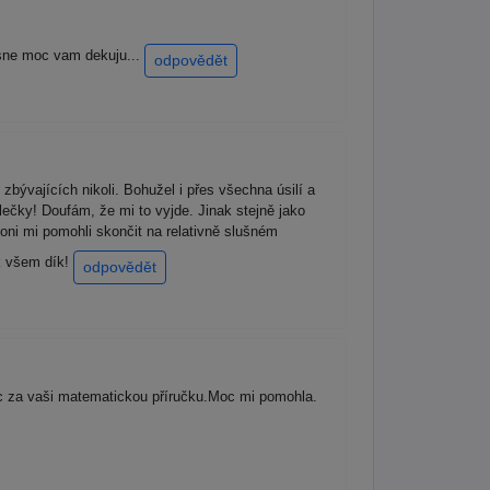
asne moc vam dekuju...
odpovědět
zbývajících nikoli. Bohužel i přes všechna úsilí a
lečky! Doufám, že mi to vyjde. Jinak stejně jako
ni mi pomohli skončit na relativně slušném
ak všem dík!
odpovědět
 za vaši matematickou příručku.Moc mi pomohla.