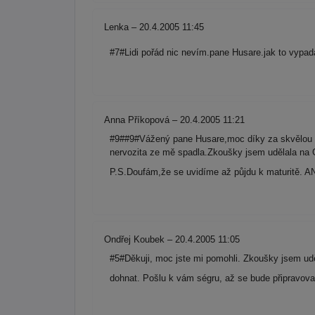
Lenka – 20.4.2005 11:45
#7#Lidi pořád nic nevím.pane Husare.jak to vypad
Anna Příkopová – 20.4.2005 11:21
#9##9#Vážený pane Husare,moc díky za skvělou p
nervozita ze mě spadla.Zkoušky jsem udělala na 
P.S.Doufám,že se uvidíme až půjdu k maturitě. 
Ondřej Koubek – 20.4.2005 11:05
#5#Děkuji, moc jste mi pomohli. Zkoušky jsem udě
dohnat. Pošlu k vám ségru, až se bude připravov