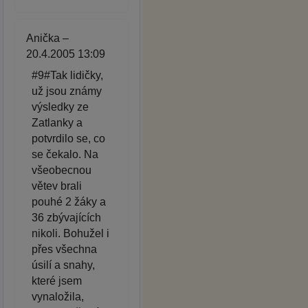
Anička –
20.4.2005 13:09
#9#Tak lidičky,
už jsou známy
výsledky ze
Zatlanky a
potvrdilo se, co
se čekalo. Na
všeobecnou
větev brali
pouhé 2 žáky a
36 zbývajících
nikoli. Bohužel i
přes všechna
úsilí a snahy,
které jsem
vynaložila,