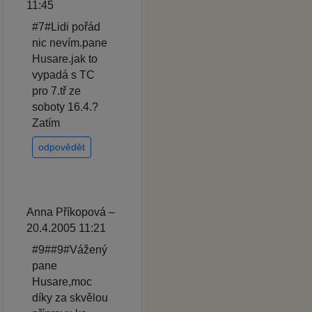
11:45
#7#Lidi pořád
nic nevím.pane
Husare.jak to
vypadá s TC
pro 7.tř ze
soboty 16.4.?
Zatím
odpovědět
Anna Příkopová –
20.4.2005 11:21
#9##9#Vážený
pane
Husare,moc
díky za skvělou