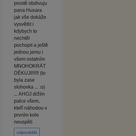
prostě obdivuju
pana Husara
jak vše dokáže
vysvětlit i
kdybych to
nechtěl
pochopit a ještě
jednou jemu i
všem ostatním
MNOHOKRÁT
DĚKUJI!!!!!! (to
byla zase
slohovka ... :o)
... AHOJ držím
palce všem,
kteří náhodou v
prvním kole
neuspěli
odpovědět