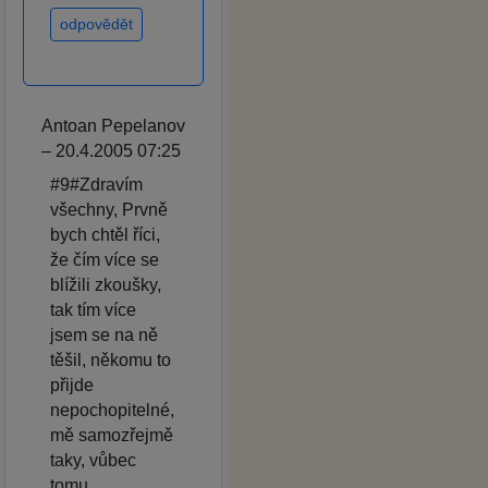
odpovědět
Antoan Pepelanov
– 20.4.2005 07:25
#9#Zdravím
všechny, Prvně
bych chtěl říci,
že čím více se
blížili zkoušky,
tak tím více
jsem se na ně
těšil, někomu to
přijde
nepochopitelné,
mě samozřejmě
taky, vůbec
tomu