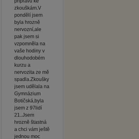
přípravu ke
zkouškám.V
pondělí jsem
byla hrozně
nervozní,ale
pak jsem si
vzpomněla na
vaše hodiny v
dlouhodobém
kurzu a
nervozita ze mě
spadla.Zkoušky
jsem udělala na
Gymnázium
Botičská,byla
jsem z 97lidí
21..Jsem
hrozně štastná
a chci vám ještě
jednou moc