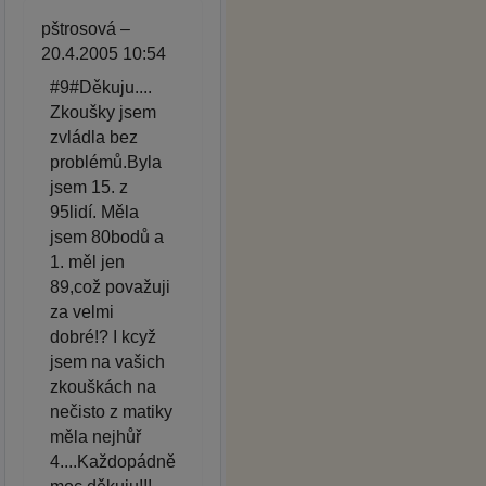
pštrosová –
20.4.2005 10:54
#9#Děkuju....
Zkoušky jsem
zvládla bez
problémů.Byla
jsem 15. z
95lidí. Měla
jsem 80bodů a
1. měl jen
89,což považuji
za velmi
dobré!? I kcyž
jsem na vašich
zkouškách na
nečisto z matiky
měla nejhůř
4....Každopádně