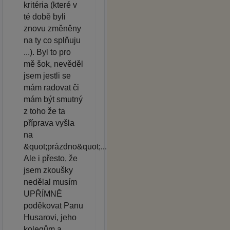
kritéria (které v
té době byli
znovu změněny
na ty co splňuju
...). Byl to pro
mě šok, nevěděl
jsem jestli se
mám radovat či
mám být smutný
z toho že ta
příprava vyšla
na
&quot;prázdno&quot;...
Ale i přesto, že
jsem zkoušky
nedělal musím
UPŘÍMNĚ
poděkovat Panu
Husarovi, jeho
kolegům a