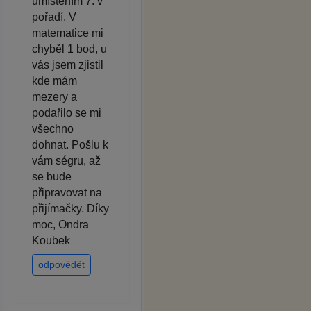
umístěním 7. v
pořadí. V
matematice mi
chyběl 1 bod, u
vás jsem zjistil
kde mám
mezery a
podařilo se mi
všechno
dohnat. Pošlu k
vám ségru, až
se bude
připravovat na
přijímačky. Díky
moc, Ondra
Koubek
odpovědět