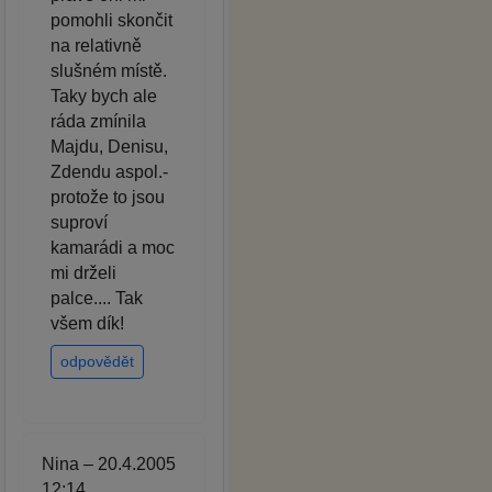
pomohli skončit
na relativně
slušném místě.
Taky bych ale
ráda zmínila
Majdu, Denisu,
Zdendu aspol.-
protože to jsou
suproví
kamarádi a moc
mi drželi
palce.... Tak
všem dík!
odpovědět
Nina – 20.4.2005
12:14