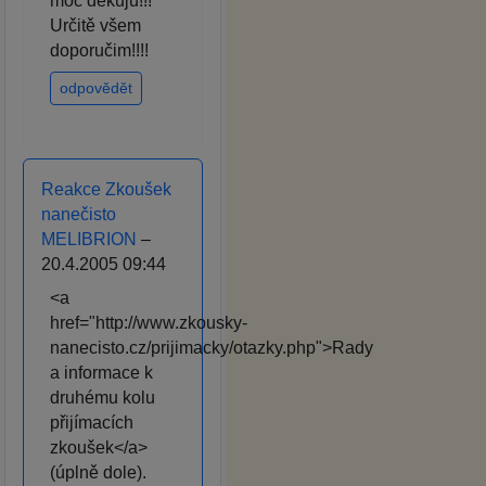
moc děkuju!!!
Určitě všem
doporučim!!!!
odpovědět
Reakce Zkoušek
nanečisto
MELIBRION
–
20.4.2005 09:44
<a
href="http://www.zkousky-
nanecisto.cz/prijimacky/otazky.php">Rady
a informace k
druhému kolu
přijímacích
zkoušek</a>
(úplně dole).