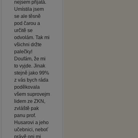
nejsem přijatá.
Umístila jsem
se ale těsně
pod čarou a
určitě se
odvolám. Tak mi
všichni držte
palečky!
Doufám, že mi
to vyjde. Jinak
stejně jako 99%
z vás bych ráda
poděkovala
všem suprovejm
lidem ze ZKN,
zvláště pak
panu prof.
Husarovi a jeho
učebnici, neboť
právě oni mi