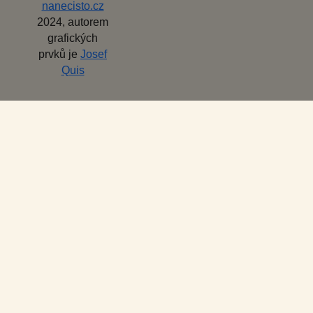
nanecisto.cz
2024, autorem
grafických
prvků je
Josef
Quis