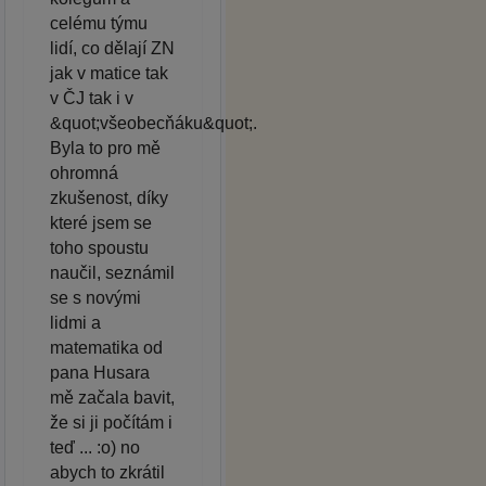
celému týmu
lidí, co dělají ZN
jak v matice tak
v ČJ tak i v
&quot;všeobecňáku&quot;.
Byla to pro mě
ohromná
zkušenost, díky
které jsem se
toho spoustu
naučil, seznámil
se s novými
lidmi a
matematika od
pana Husara
mě začala bavit,
že si ji počítám i
teď ... :o) no
abych to zkrátil