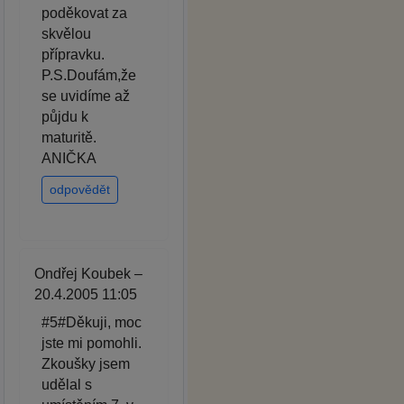
poděkovat za
skvělou
přípravku.
P.S.Doufám,že
se uvidíme až
půjdu k
maturitě.
ANIČKA
odpovědět
Ondřej Koubek –
20.4.2005 11:05
#5#Děkuji, moc
jste mi pomohli.
Zkoušky jsem
udělal s