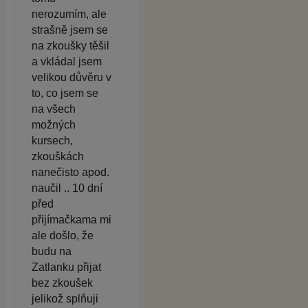
nerozumím, ale
strašně jsem se
na zkoušky těšil
a vkládal jsem
velikou důvěru v
to, co jsem se
na všech
možných
kursech,
zkouškách
nanečisto apod.
naučil .. 10 dní
před
přijímačkama mi
ale došlo, že
budu na
Zatlanku přijat
bez zkoušek
jelikož splňuji