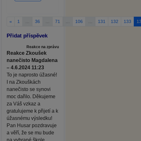
«
1
…
36
…
71
…
106
…
131
132
133
1
Přidat příspěvek
Reakce na zprávu
Reakce Zkoušek
nanečisto Magdalena
– 4.6.2024 11:23
To je naprosto úžasné!
I na Zkouškách
nanečisto se synovi
moc dařilo. Děkujeme
za Váš vzkaz a
gratulujeme k přijetí a k
úžasnému výsledku!
Pan Husar pozdravuje
a věří, že se mu bude
na vybrané škole