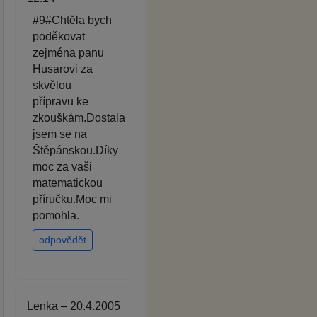
#9#Chtěla bych
poděkovat
zejména panu
Husarovi za
skvělou
přípravu ke
zkouškám.Dostala
jsem se na
Štěpánskou.Díky
moc za vaši
matematickou
příručku.Moc mi
pomohla.
odpovědět
Lenka – 20.4.2005