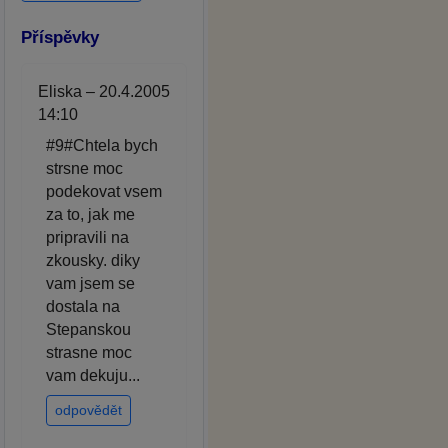
Příspěvky
Eliska – 20.4.2005
14:10
#9#Chtela bych
strsne moc
podekovat vsem
za to, jak me
pripravili na
zkousky. diky
vam jsem se
dostala na
Stepanskou
strasne moc
vam dekuju...
odpovědět