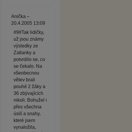
Anička –
20.4.2005 13:09
#9#Tak lidičky,
už jsou známy
výsledky ze
Zatlanky a
potvrdilo se, co
se čekalo. Na
všeobecnou
větev brali
pouhé 2 žáky a
36 zbývajících
nikoli. Bohužel i
přes všechna
úsilí a snahy,
které jsem
vynaložila,