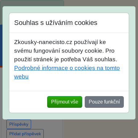
Spustili jsme přihlašování
na školní rok 2026/2027!
Souhlas s užíváním cookies
Zkousky-nanecisto.cz používají ke
svému fungování soubory cookie. Pro
Menu
Účet
Košík
použití stránek je potřeba Váš souhlas.
Podrobné informace o cookies na tomto
webu
Diskuse Jak jste dopadli
u zkoušek na SŠ? Vaše
ohlasy po skutečných
Přijmout vše
Pouze funkční
přijímacích zkouškách
Příspěvky
Přidat příspěvek