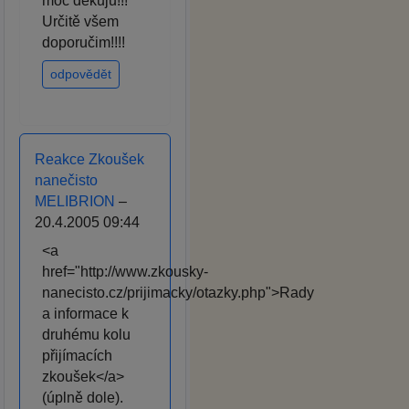
moc děkuju!!!
Určitě všem
doporučim!!!!
odpovědět
Reakce Zkoušek
nanečisto
MELIBRION
–
20.4.2005 09:44
<a
href="http://www.zkousky-
nanecisto.cz/prijimacky/otazky.php">Rady
a informace k
druhému kolu
přijímacích
zkoušek</a>
(úplně dole).