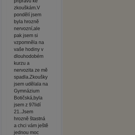
přípravu ke
zkouškám.V
pondělí jsem
byla hrozně
nervozní,ale
pak jsem si
vzpomněla na
vaše hodiny v
dlouhodobém
kurzu a
nervozita ze mě
spadla.Zkoušky
jsem udělala na
Gymnázium
Botičská,byla
jsem z 97lidí
21..Jsem
hrozně štastná
a chci vám ještě
jednou moc