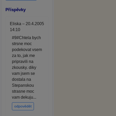
Příspěvky
Eliska – 20.4.2005
14:10
#9#Chtela bych
strsne moc
podekovat vsem
za to, jak me
pripravili na
zkousky. diky
vam jsem se
dostala na
Stepanskou
strasne moc
vam dekuju...
odpovědět