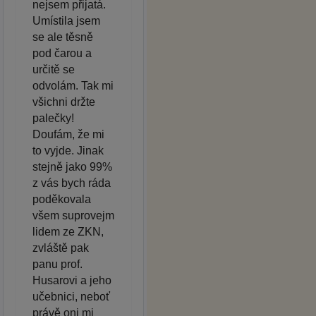
nejsem přijatá.
Umístila jsem
se ale těsně
pod čarou a
určitě se
odvolám. Tak mi
všichni držte
palečky!
Doufám, že mi
to vyjde. Jinak
stejně jako 99%
z vás bych ráda
poděkovala
všem suprovejm
lidem ze ZKN,
zvláště pak
panu prof.
Husarovi a jeho
učebnici, neboť
právě oni mi