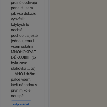
prostě obdivuju
pana Husara
jak vše dokáže
vysvětlit i
kdybych to
nechtěl
pochopit a ještě
jednou jemu i
všem ostatním
MNOHOKRÁT
DĚKUJI!!!!!! (to
byla zase
slohovka ... :o)
... AHOJ držím
palce všem,
kteří náhodou v
prvním kole
neuspěli
odpovědět