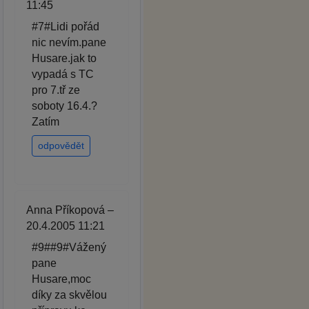
11:45
#7#Lidi pořád
nic nevím.pane
Husare.jak to
vypadá s TC
pro 7.tř ze
soboty 16.4.?
Zatím
odpovědět
Anna Příkopová –
20.4.2005 11:21
#9##9#Vážený
pane
Husare,moc
díky za skvělou