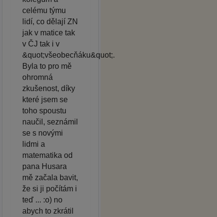
celému týmu
lidí, co dělají ZN
jak v matice tak
v ČJ tak i v
&quot;všeobecňáku&quot;.
Byla to pro mě
ohromná
zkušenost, díky
které jsem se
toho spoustu
naučil, seznámil
se s novými
lidmi a
matematika od
pana Husara
mě začala bavit,
že si ji počítám i
teď ... :o) no
abych to zkrátil