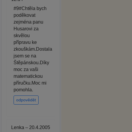
#9#Chtěla bych
poděkovat
zejména panu
Husarovi za
skvělou
přípravu ke
zkouškám.Dostala
jsem se na
Štěpánskou.Díky
moc za vaši
matematickou
příručku.Moc mi
pomohla.
odpovědět
Lenka – 20.4.2005