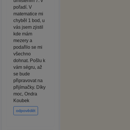
umístěním 7. v
pořadí. V
matematice mi
chyběl 1 bod, u
vás jsem zjistil
kde mám
mezery a
podařilo se mi
všechno
dohnat. Pošlu k
vám ségru, až
se bude
připravovat na
přijímačky. Díky
moc, Ondra
Koubek
odpovědět