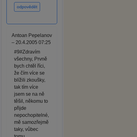
odpovědět
Antoan Pepelanov
– 20.4.2005 07:25
#9#Zdravím
všechny, Prvně
bych chtěl říci,
že čím více se
blížili zkoušky,
tak tím více
jsem se na ně
těšil, někomu to
přijde
nepochopitelné,
mě samozřejmě
taky, vůbec
tomu