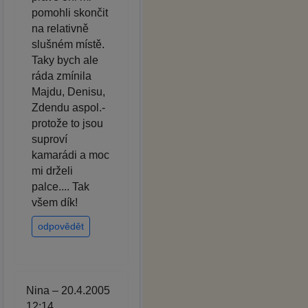
pomohli skončit
na relativně
slušném místě.
Taky bych ale
ráda zmínila
Majdu, Denisu,
Zdendu aspol.-
protože to jsou
suproví
kamarádi a moc
mi drželi
palce.... Tak
všem dík!
odpovědět
Nina – 20.4.2005
12:14