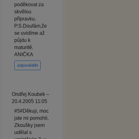
poděkovat za
skvělou
přípravku.
P.S.Doufám,že
se uvidíme až
půjdu k
maturitě.
ANIČKA
odpovědět
Ondřej Koubek –
20.4.2005 11:05
#5#Děkuji, moc
jste mi pomohli.
Zkoušky jsem
udělal s