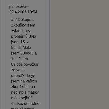
pštrosová –
20.4.2005 10:54
#9#Děkuju....
Zkoušky jsem
zvládla bez
problémů.Byla
jsem 15. z
95lidí. Měla
jsem 80bodů a
1. měl jen
89,což považuji
za velmi
dobré!? I kcyž
jsem na vašich
zkouškách na
nečisto z matiky
měla nejhůř
4....Každopádně