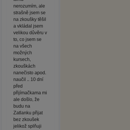
nerozumím, ale
strašně jsem se
na zkoušky těšil
a vkládal jsem
velikou důvěru v
to, co jsem se
na všech
možných
kursech,
zkouškách
nanečisto apod.
naučil .. 10 dní
před
přijímačkama mi
ale došlo, že
budu na
Zatlanku přijat
bez zkoušek
jelikož splňuji