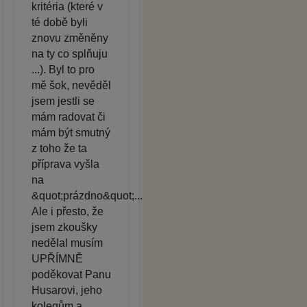
kritéria (které v
té době byli
znovu změněny
na ty co splňuju
...). Byl to pro
mě šok, nevěděl
jsem jestli se
mám radovat či
mám být smutný
z toho že ta
příprava vyšla
na
&quot;prázdno&quot;...
Ale i přesto, že
jsem zkoušky
nedělal musím
UPŘÍMNĚ
poděkovat Panu
Husarovi, jeho
kolegům a