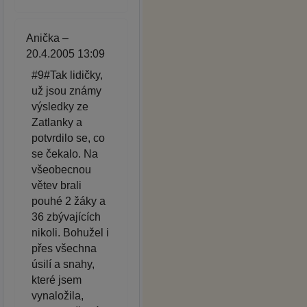
Anička –
20.4.2005 13:09
#9#Tak lidičky,
už jsou známy
výsledky ze
Zatlanky a
potvrdilo se, co
se čekalo. Na
všeobecnou
větev brali
pouhé 2 žáky a
36 zbývajících
nikoli. Bohužel i
přes všechna
úsilí a snahy,
které jsem
vynaložila,