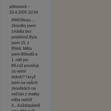
pštrosová –
20.4.2005 10:54
#9#Děkuju....
Zkoušky jsem
zvládla bez
problémů.Byla
jsem 15. z
95lidí. Měla
jsem 80bodů a
1. měl jen
89,což považuji
za velmi
dobré!? I kcyž
jsem na vašich
zkouškách na
nečisto z matiky
měla nejhůř
4....Každopádně