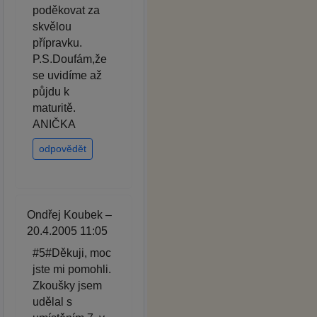
poděkovat za
skvělou
přípravku.
P.S.Doufám,že
se uvidíme až
půjdu k
maturitě.
ANIČKA
odpovědět
Ondřej Koubek –
20.4.2005 11:05
#5#Děkuji, moc
jste mi pomohli.
Zkoušky jsem
udělal s