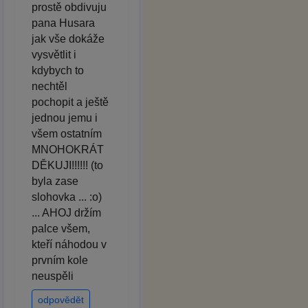
prostě obdivuju
pana Husara
jak vše dokáže
vysvětlit i
kdybych to
nechtěl
pochopit a ještě
jednou jemu i
všem ostatním
MNOHOKRÁT
DĚKUJI!!!!!! (to
byla zase
slohovka ... :o)
... AHOJ držím
palce všem,
kteří náhodou v
prvním kole
neuspěli
odpovědět