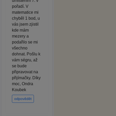
umístěním 7. v
pořadí. V
matematice mi
chyběl 1 bod, u
vás jsem zjistil
kde mám
mezery a
podařilo se mi
všechno
dohnat. Pošlu k
vám ségru, až
se bude
připravovat na
přijímačky. Díky
moc, Ondra
Koubek
odpovědět