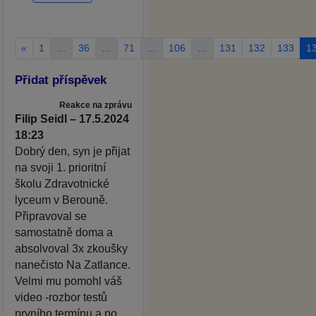
«
1
…
36
…
71
…
106
…
131
132
133
1
Přidat příspěvek
Reakce na zprávu
Filip Seidl – 17.5.2024
18:23
Dobrý den, syn je přijat
na svoji 1. prioritní
školu Zdravotnické
lyceum v Berouně.
Připravoval se
samostatně doma a
absolvoval 3x zkoušky
nanečisto Na Zatlance.
Velmi mu pomohl váš
video -rozbor testů
prvního termínu a po