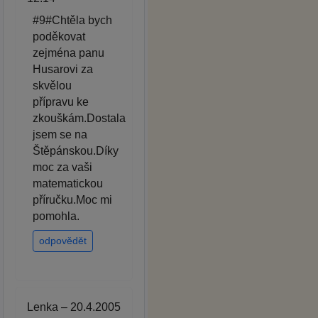
#9#Chtěla bych
poděkovat
zejména panu
Husarovi za
skvělou
přípravu ke
zkouškám.Dostala
jsem se na
Štěpánskou.Díky
moc za vaši
matematickou
příručku.Moc mi
pomohla.
odpovědět
Lenka – 20.4.2005