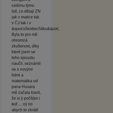
celému týmu
lidí, co dělají ZN
jak v matice tak
v ČJ tak i v
&quot;všeobecňáku&quot;.
Byla to pro mě
ohromná
zkušenost, díky
které jsem se
toho spoustu
naučil, seznámil
se s novými
lidmi a
matematika od
pana Husara
mě začala bavit,
že si ji počítám i
teď ... :o) no
abych to zkrátil