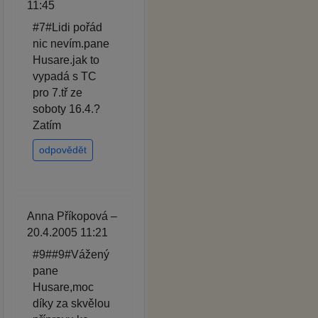
11:45
#7#Lidi pořád
nic nevím.pane
Husare.jak to
vypadá s TC
pro 7.tř ze
soboty 16.4.?
Zatím
odpovědět
Anna Příkopová –
20.4.2005 11:21
#9##9#Vážený
pane
Husare,moc
díky za skvělou