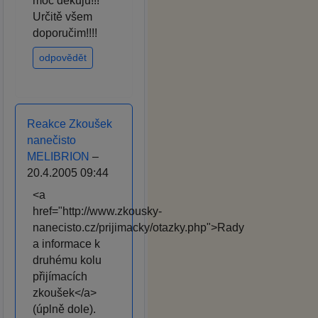
moc děkuju!!!
Určitě všem
doporučim!!!!
odpovědět
Reakce Zkoušek
nanečisto
MELIBRION
–
20.4.2005 09:44
<a
href="http://www.zkousky-
nanecisto.cz/prijimacky/otazky.php">Rady
a informace k
druhému kolu
přijímacích
zkoušek</a>
(úplně dole).