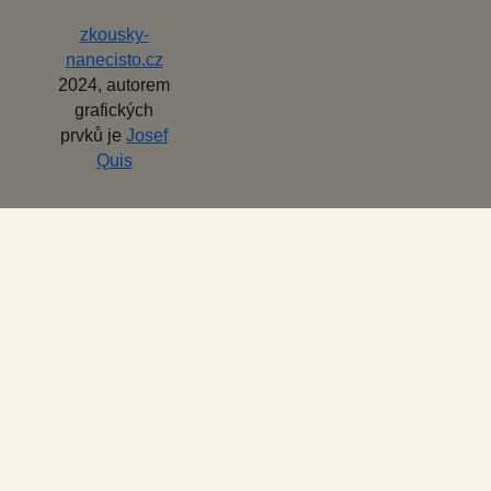
zkousky-
nanecisto.cz
2024, autorem
grafických
prvků je
Josef
Quis