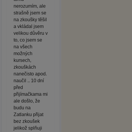
nerozumím, ale
strašně jsem se
na zkoušky těšil
a vkládal jsem
velikou důvěru v
to, co jsem se
na všech
možných
kursech,
zkouškách
nanečisto apod.
naučil .. 10 dní
před
přijímačkama mi
ale došlo, že
budu na
Zatlanku přijat
bez zkoušek
jelikož splňuji