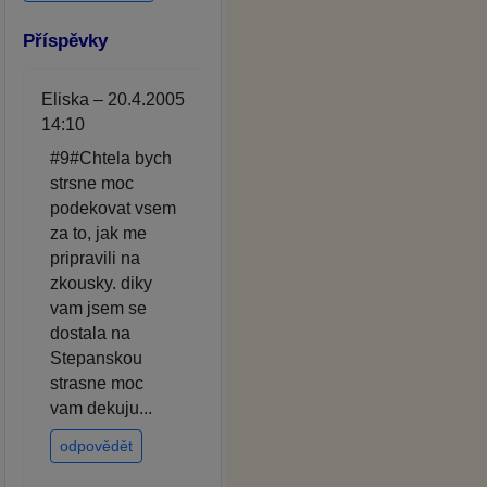
Příspěvky
Eliska – 20.4.2005
14:10
#9#Chtela bych
strsne moc
podekovat vsem
za to, jak me
pripravili na
zkousky. diky
vam jsem se
dostala na
Stepanskou
strasne moc
vam dekuju...
odpovědět