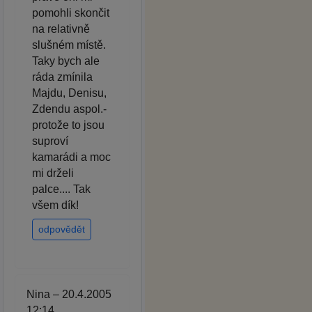
pomohli skončit
na relativně
slušném místě.
Taky bych ale
ráda zmínila
Majdu, Denisu,
Zdendu aspol.-
protože to jsou
suproví
kamarádi a moc
mi drželi
palce.... Tak
všem dík!
odpovědět
Nina – 20.4.2005
12:14