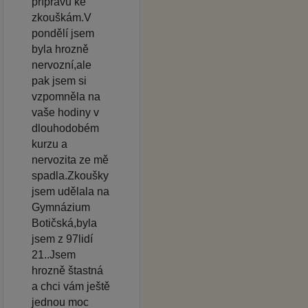
přípravu ke
zkouškám.V
pondělí jsem
byla hrozně
nervozní,ale
pak jsem si
vzpomněla na
vaše hodiny v
dlouhodobém
kurzu a
nervozita ze mě
spadla.Zkoušky
jsem udělala na
Gymnázium
Botičská,byla
jsem z 97lidí
21..Jsem
hrozně štastná
a chci vám ještě
jednou moc