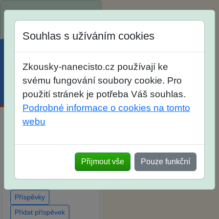
Spustili jsme přihlašování
na školní rok 2026/2027!
Souhlas s užíváním cookies
Zkousky-nanecisto.cz používají ke
svému fungování soubory cookie. Pro
Menu
Účet
Košík
použití stránek je potřeba Váš souhlas.
Podrobné informace o cookies na tomto
webu
Diskuse Jak jste dopadli
u zkoušek na SŠ? Vaše
ohlasy po skutečných
Přijmout vše
Pouze funkční
přijímacích zkouškách
Příspěvky
Přidat příspěvek