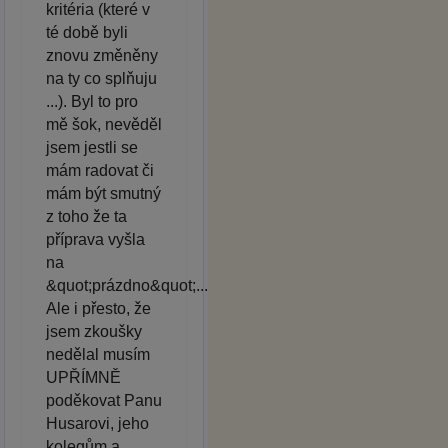
kritéria (které v
té době byli
znovu změněny
na ty co splňuju
...). Byl to pro
mě šok, nevěděl
jsem jestli se
mám radovat či
mám být smutný
z toho že ta
příprava vyšla
na
&quot;prázdno&quot;...
Ale i přesto, že
jsem zkoušky
nedělal musím
UPŘÍMNĚ
poděkovat Panu
Husarovi, jeho
kolegům a