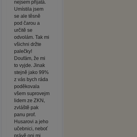
nejsem přijatá.
Umístila jsem
se ale těsně
pod čarou a
určitě se
odvolám. Tak mi
všichni držte
palečky!
Doufám, že mi
to vyjde. Jinak
stejně jako 99%
z vás bych ráda
poděkovala
všem suprovejm
lidem ze ZKN,
zvláště pak
panu prof.
Husarovi a jeho
učebnici, neboť
právě oni mi