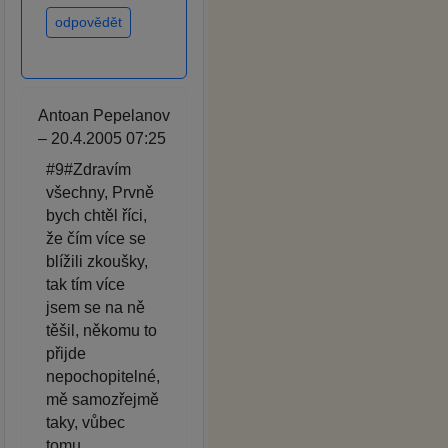
odpovědět
Antoan Pepelanov
– 20.4.2005 07:25
#9#Zdravím
všechny, Prvně
bych chtěl říci,
že čím více se
blížili zkoušky,
tak tím více
jsem se na ně
těšil, někomu to
přijde
nepochopitelné,
mě samozřejmě
taky, vůbec
tomu