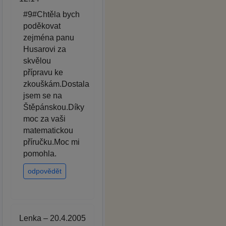
#9#Chtěla bych
poděkovat
zejména panu
Husarovi za
skvělou
přípravu ke
zkouškám.Dostala
jsem se na
Štěpánskou.Díky
moc za vaši
matematickou
příručku.Moc mi
pomohla.
odpovědět
Lenka – 20.4.2005