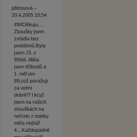
pštrosová –
20.4.2005 10:54
#9#Děkuju....
Zkoušky jsem
zvládla bez
problémů.Byla
jsem 15. z
95lidí. Měla
jsem 80bodů a
1. měl jen
89,což považuji
za velmi
dobré!? I kcyž
jsem na vašich
zkouškách na
nečisto z matiky
měla nejhůř
4....Každopádně