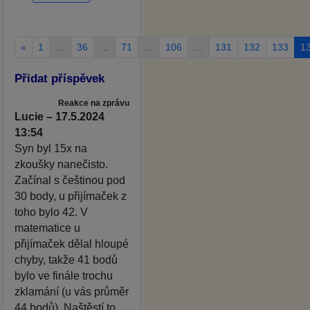
«
1
…
36
…
71
…
106
…
131
132
133
1
Přidat příspěvek
Reakce na zprávu
Lucie – 17.5.2024
13:54
Syn byl 15x na
zkoušky nanečisto.
Začínal s češtinou pod
30 body, u přijímaček z
toho bylo 42. V
matematice u
přijímaček dělal hloupé
chyby, takže 41 bodů
bylo ve finále trochu
zklamání (u vás průměr
44 bodů). Naštěstí to