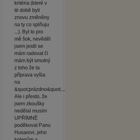
kritéria (které v
té době byli
znovu změněny
na ty co splňuju
...). Byl to pro
mě šok, nevěděl
jsem jestli se
mám radovat či
mám být smutný
z toho že ta
příprava vyšla
na
&quot;prázdno&quot;...
Ale i přesto, že
jsem zkoušky
nedělal musím
UPŘÍMNĚ
poděkovat Panu
Husarovi, jeho
kolegům a