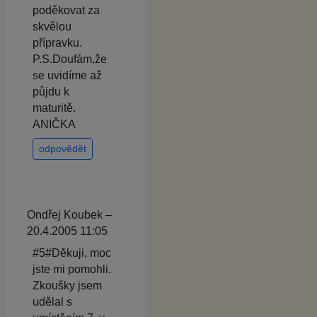
poděkovat za
skvělou
přípravku.
P.S.Doufám,že
se uvidíme až
půjdu k
maturitě.
ANIČKA
odpovědět
Ondřej Koubek –
20.4.2005 11:05
#5#Děkuji, moc
jste mi pomohli.
Zkoušky jsem
udělal s