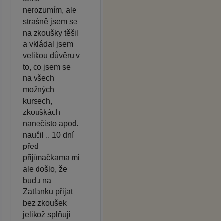
nerozumím, ale
strašně jsem se
na zkoušky těšil
a vkládal jsem
velikou důvěru v
to, co jsem se
na všech
možných
kursech,
zkouškách
nanečisto apod.
naučil .. 10 dní
před
přijímačkama mi
ale došlo, že
budu na
Zatlanku přijat
bez zkoušek
jelikož splňuji