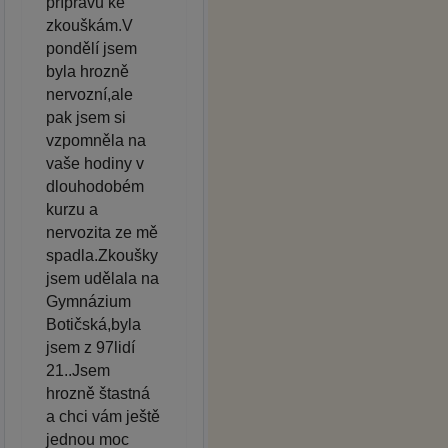
přípravu ke
zkouškám.V
pondělí jsem
byla hrozně
nervozní,ale
pak jsem si
vzpomněla na
vaše hodiny v
dlouhodobém
kurzu a
nervozita ze mě
spadla.Zkoušky
jsem udělala na
Gymnázium
Botičská,byla
jsem z 97lidí
21..Jsem
hrozně štastná
a chci vám ještě
jednou moc