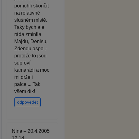
pomohli skončit
na relativně
slušném místě.
Taky bych ale
ráda zmínila
Majdu, Denisu,
Zdendu aspol.-
protože to jsou
suproví
kamarádi a moc
mi drželi
palce.... Tak
všem dík!
odpovědět
Nina – 20.4.2005
12:14