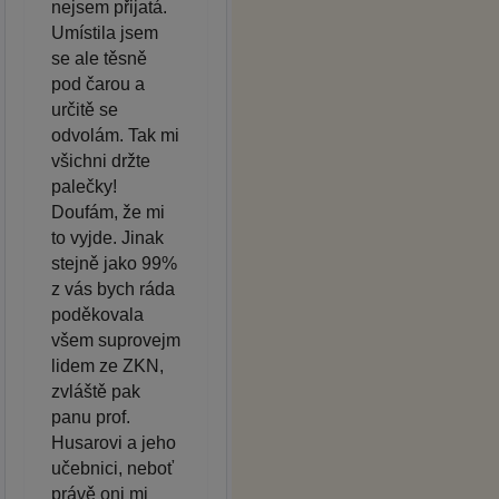
nejsem přijatá.
Umístila jsem
se ale těsně
pod čarou a
určitě se
odvolám. Tak mi
všichni držte
palečky!
Doufám, že mi
to vyjde. Jinak
stejně jako 99%
z vás bych ráda
poděkovala
všem suprovejm
lidem ze ZKN,
zvláště pak
panu prof.
Husarovi a jeho
učebnici, neboť
právě oni mi