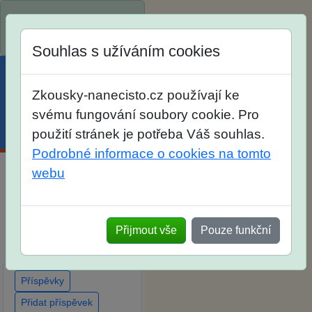
Spustili jsme přihlašování
na školní rok 2026/2027!
Souhlas s užíváním cookies
Zkousky-nanecisto.cz používají ke
svému fungování soubory cookie. Pro
Menu
Účet
Košík
použití stránek je potřeba Váš souhlas.
Podrobné informace o cookies na tomto
webu
Diskuse Jak jste dopadli
u zkoušek na SŠ? Vaše
ohlasy po skutečných
Přijmout vše
Pouze funkční
přijímacích zkouškách
Příspěvky
Přidat příspěvek