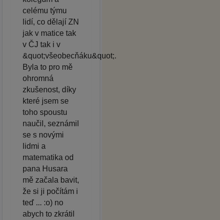
celému týmu
lidí, co dělají ZN
jak v matice tak
v ČJ tak i v
&quot;všeobecňáku&quot;.
Byla to pro mě
ohromná
zkušenost, díky
které jsem se
toho spoustu
naučil, seznámil
se s novými
lidmi a
matematika od
pana Husara
mě začala bavit,
že si ji počítám i
teď ... :o) no
abych to zkrátil