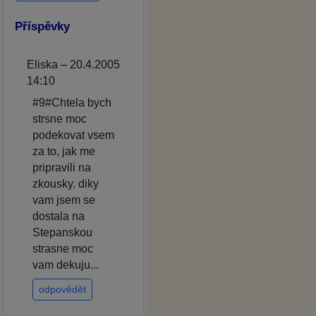
Příspěvky
Eliska – 20.4.2005
14:10
#9#Chtela bych
strsne moc
podekovat vsem
za to, jak me
pripravili na
zkousky. diky
vam jsem se
dostala na
Stepanskou
strasne moc
vam dekuju...
odpovědět