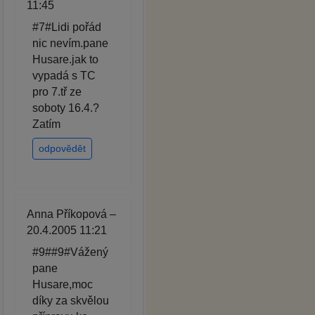
11:45
#7#Lidi pořád
nic nevím.pane
Husare.jak to
vypadá s TC
pro 7.tř ze
soboty 16.4.?
Zatím
odpovědět
Anna Příkopová –
20.4.2005 11:21
#9##9#Vážený
pane
Husare,moc
díky za skvělou