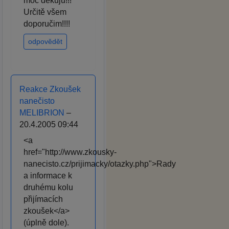
moc děkuju!!!
Určitě všem
doporučim!!!!
odpovědět
Reakce Zkoušek
nanečisto
MELIBRION
–
20.4.2005 09:44
<a
href="http://www.zkousky-
nanecisto.cz/prijimacky/otazky.php">Rady
a informace k
druhému kolu
přijímacích
zkoušek</a>
(úplně dole).