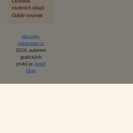
Ochrana
osobních údajů
Odběr novinek
zkousky-
nanecisto.cz
2024, autorem
grafických
prvků je
Josef
Quis