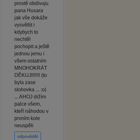
prostě obdivuju
pana Husara
jak vše dokáže
vysvětlit i
kdybych to
nechtěl
pochopit a ještě
jednou jemu i
všem ostatním
MNOHOKRÁT
DĚKUJI!!!!!! (to
byla zase
slohovka ... :o)
... AHOJ držím
palce všem,
kteří náhodou v
prvním kole
neuspěli
odpovědět