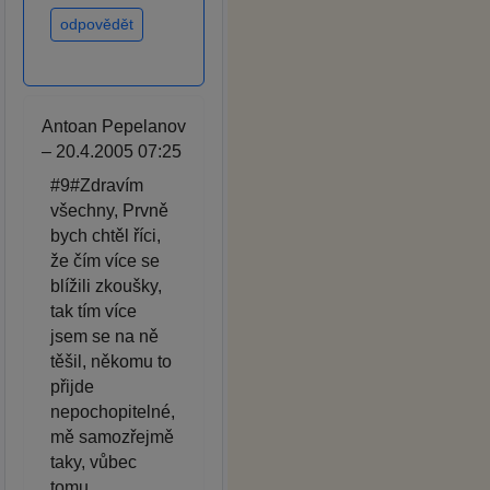
odpovědět
Antoan Pepelanov
– 20.4.2005 07:25
#9#Zdravím
všechny, Prvně
bych chtěl říci,
že čím více se
blížili zkoušky,
tak tím více
jsem se na ně
těšil, někomu to
přijde
nepochopitelné,
mě samozřejmě
taky, vůbec
tomu