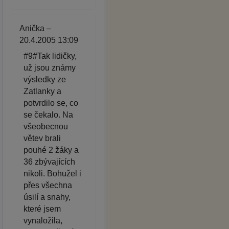
Anička –
20.4.2005 13:09
#9#Tak lidičky,
už jsou známy
výsledky ze
Zatlanky a
potvrdilo se, co
se čekalo. Na
všeobecnou
větev brali
pouhé 2 žáky a
36 zbývajících
nikoli. Bohužel i
přes všechna
úsilí a snahy,
které jsem
vynaložila,