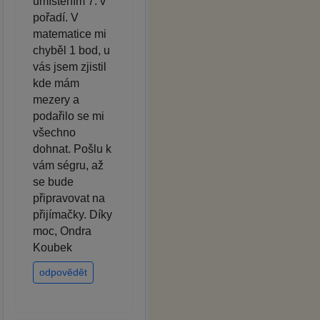
umístěním 7. v
pořadí. V
matematice mi
chyběl 1 bod, u
vás jsem zjistil
kde mám
mezery a
podařilo se mi
všechno
dohnat. Pošlu k
vám ségru, až
se bude
připravovat na
přijímačky. Díky
moc, Ondra
Koubek
odpovědět