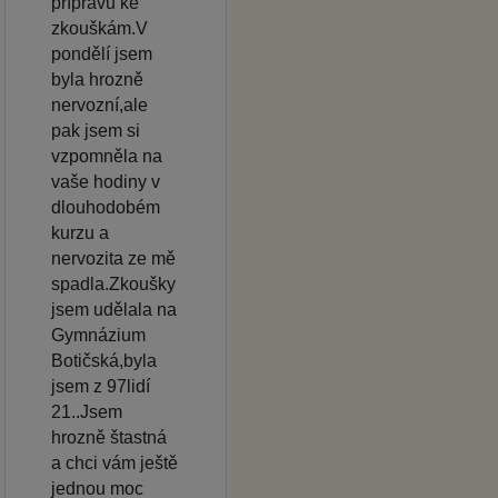
přípravu ke
zkouškám.V
pondělí jsem
byla hrozně
nervozní,ale
pak jsem si
vzpomněla na
vaše hodiny v
dlouhodobém
kurzu a
nervozita ze mě
spadla.Zkoušky
jsem udělala na
Gymnázium
Botičská,byla
jsem z 97lidí
21..Jsem
hrozně štastná
a chci vám ještě
jednou moc