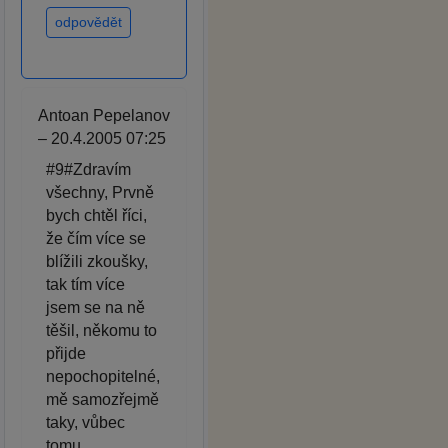
odpovědět
Antoan Pepelanov
– 20.4.2005 07:25
#9#Zdravím
všechny, Prvně
bych chtěl říci,
že čím více se
blížili zkoušky,
tak tím více
jsem se na ně
těšil, někomu to
přijde
nepochopitelné,
mě samozřejmě
taky, vůbec
tomu