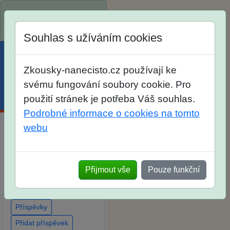
Spustili jsme přihlašování
na školní rok 2026/2027!
Souhlas s užíváním cookies
Zkousky-nanecisto.cz používají ke
svému fungování soubory cookie. Pro
Menu
Účet
Košík
použití stránek je potřeba Váš souhlas.
Podrobné informace o cookies na tomto
webu
Diskuse Jak jste dopadli
u zkoušek na SŠ? Vaše
ohlasy po skutečných
Přijmout vše
Pouze funkční
přijímacích zkouškách
Příspěvky
Přidat příspěvek