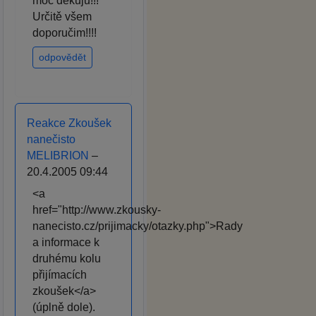
moc děkuju!!!
Určitě všem
doporučim!!!!
odpovědět
Reakce Zkoušek
nanečisto
MELIBRION
–
20.4.2005 09:44
<a
href="http://www.zkousky-
nanecisto.cz/prijimacky/otazky.php">Rady
a informace k
druhému kolu
přijímacích
zkoušek</a>
(úplně dole).