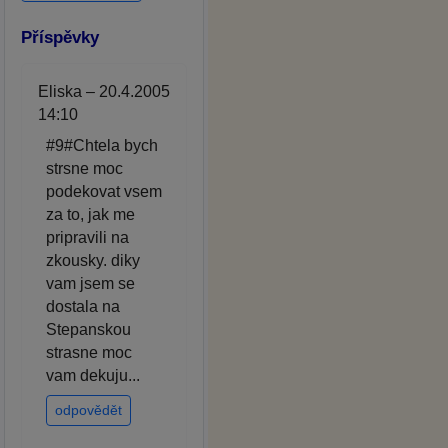
Příspěvky
Eliska – 20.4.2005
14:10
#9#Chtela bych
strsne moc
podekovat vsem
za to, jak me
pripravili na
zkousky. diky
vam jsem se
dostala na
Stepanskou
strasne moc
vam dekuju...
odpovědět