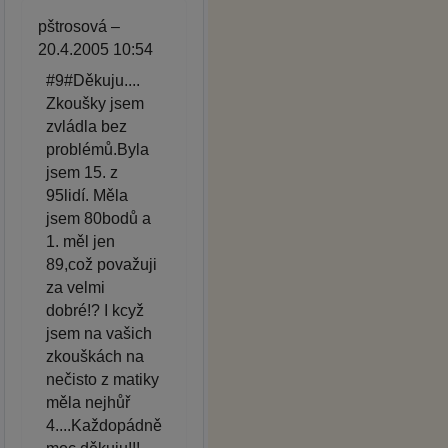
pštrosová –
20.4.2005 10:54
#9#Děkuju....
Zkoušky jsem
zvládla bez
problémů.Byla
jsem 15. z
95lidí. Měla
jsem 80bodů a
1. měl jen
89,což považuji
za velmi
dobré!? I kcyž
jsem na vašich
zkouškách na
nečisto z matiky
měla nejhůř
4....Každopádně