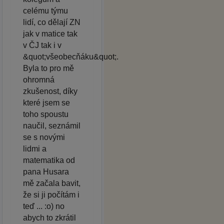
celému týmu
lidí, co dělají ZN
jak v matice tak
v ČJ tak i v
&quot;všeobecňáku&quot;.
Byla to pro mě
ohromná
zkušenost, díky
které jsem se
toho spoustu
naučil, seznámil
se s novými
lidmi a
matematika od
pana Husara
mě začala bavit,
že si ji počítám i
teď ... :o) no
abych to zkrátil