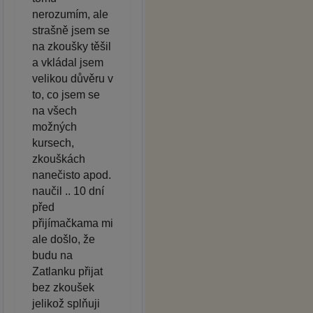
nerozumím, ale
strašně jsem se
na zkoušky těšil
a vkládal jsem
velikou důvěru v
to, co jsem se
na všech
možných
kursech,
zkouškách
nanečisto apod.
naučil .. 10 dní
před
přijímačkama mi
ale došlo, že
budu na
Zatlanku přijat
bez zkoušek
jelikož splňuji