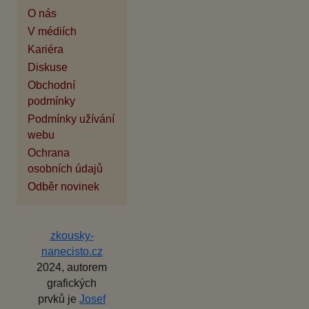
O nás
V médiích
Kariéra
Diskuse
Obchodní
podmínky
Podmínky užívání
webu
Ochrana
osobních údajů
Odběr novinek
zkousky-
nanecisto.cz
2024, autorem
grafických
prvků je
Josef