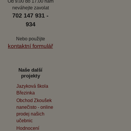
Od 9.00 do 17.00 nám
neváhejte zavolat
702 147 931 -
934
Nebo použijte
kontaktní formulář
Naše další
projekty
Jazyková škola
Březinka
Obchod Zkoušek
nanečisto - online
prodej našich
učebnic
Hodnocení