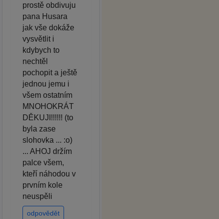
prostě obdivuju
pana Husara
jak vše dokáže
vysvětlit i
kdybych to
nechtěl
pochopit a ještě
jednou jemu i
všem ostatním
MNOHOKRÁT
DĚKUJI!!!!!! (to
byla zase
slohovka ... :o)
... AHOJ držím
palce všem,
kteří náhodou v
prvním kole
neuspěli
odpovědět