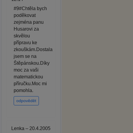
#9#Chtěla bych
poděkovat
zejména panu
Husarovi za
skvělou
přípravu ke
zkouškám.Dostala
jsem se na
Štěpánskou.Díky
moc za vaši
matematickou
příručku.Moc mi
pomohla.
odpovědět
Lenka – 20.4.2005