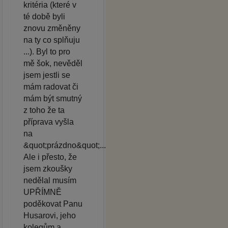
kritéria (které v
té době byli
znovu změněny
na ty co splňuju
...). Byl to pro
mě šok, nevěděl
jsem jestli se
mám radovat či
mám být smutný
z toho že ta
příprava vyšla
na
&quot;prázdno&quot;...
Ale i přesto, že
jsem zkoušky
nedělal musím
UPŘÍMNĚ
poděkovat Panu
Husarovi, jeho
kolegům a