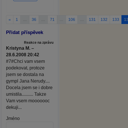
«
1
…
36
…
71
…
106
…
131
132
133
1
Přidat příspěvek
Reakce na zprávu
Kristyna M. –
28.6.2008 20:42
#7#Chci vam vsem
podekovat, protoze
jsem se dostala na
gympl Jana Nerudy....
Docela jsem se i dobre
umistila.......... Takze
Vam vsem mooooooc
dekuji...
Jméno