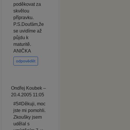
poděkovat za
skvělou
přípravku.
P.S.Doufám,že
se uvidíme až
půjdu k
maturitě.
ANIČKA
odpovědět
Ondřej Koubek –
20.4.2005 11:05
#5#Děkuji, moc
jste mi pomohli.
Zkoušky jsem
udělal s