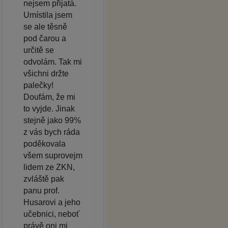
nejsem přijatá.
Umístila jsem
se ale těsně
pod čarou a
určitě se
odvolám. Tak mi
všichni držte
palečky!
Doufám, že mi
to vyjde. Jinak
stejně jako 99%
z vás bych ráda
poděkovala
všem suprovejm
lidem ze ZKN,
zvláště pak
panu prof.
Husarovi a jeho
učebnici, neboť
právě oni mi