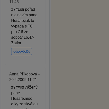
11:45
#7#Lidi pořád
nic nevím.pane
Husare.jak to
vypadá s TC
pro 7.tř ze
soboty 16.4.?
Zatím
odpovědět
Anna Příkopová –
20.4.2005 11:21
#9##9#Vážený
pane
Husare,moc
díky za skvělou