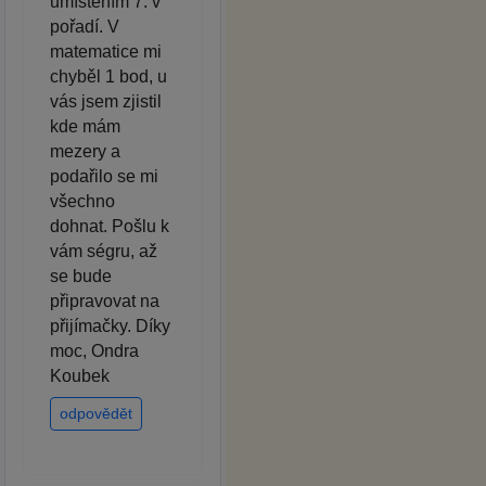
umístěním 7. v
pořadí. V
matematice mi
chyběl 1 bod, u
vás jsem zjistil
kde mám
mezery a
podařilo se mi
všechno
dohnat. Pošlu k
vám ségru, až
se bude
připravovat na
přijímačky. Díky
moc, Ondra
Koubek
odpovědět