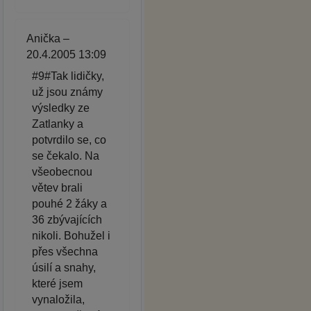
Anička –
20.4.2005 13:09
#9#Tak lidičky,
už jsou známy
výsledky ze
Zatlanky a
potvrdilo se, co
se čekalo. Na
všeobecnou
větev brali
pouhé 2 žáky a
36 zbývajících
nikoli. Bohužel i
přes všechna
úsilí a snahy,
které jsem
vynaložila,