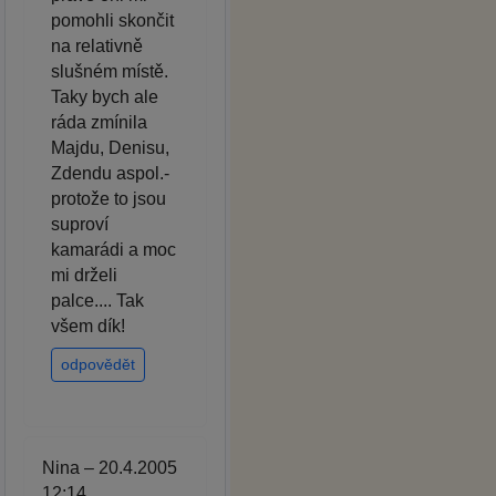
pomohli skončit
na relativně
slušném místě.
Taky bych ale
ráda zmínila
Majdu, Denisu,
Zdendu aspol.-
protože to jsou
suproví
kamarádi a moc
mi drželi
palce.... Tak
všem dík!
odpovědět
Nina – 20.4.2005
12:14