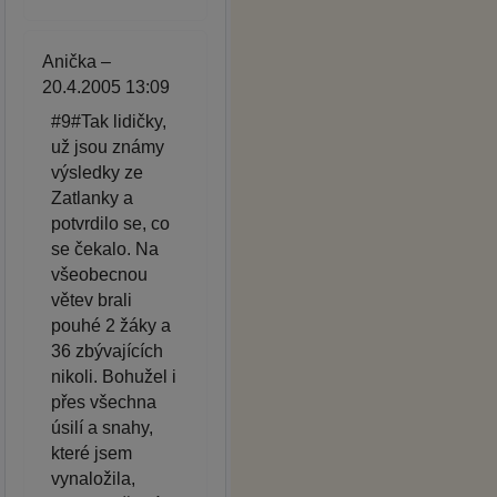
Anička –
20.4.2005 13:09
#9#Tak lidičky,
už jsou známy
výsledky ze
Zatlanky a
potvrdilo se, co
se čekalo. Na
všeobecnou
větev brali
pouhé 2 žáky a
36 zbývajících
nikoli. Bohužel i
přes všechna
úsilí a snahy,
které jsem
vynaložila,