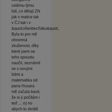
celému týmu
lidí, co dělají ZN
jak v matice tak
v ČJ tak i v
&quot;všeobecňáku&quot;.
Byla to pro mě
ohromná
zkušenost, díky
které jsem se
toho spoustu
naučil, seznámil
se s novými
lidmi a
matematika od
pana Husara
mě začala bavit,
že si ji počítám i
teď ... :o) no
abych to zkrátil