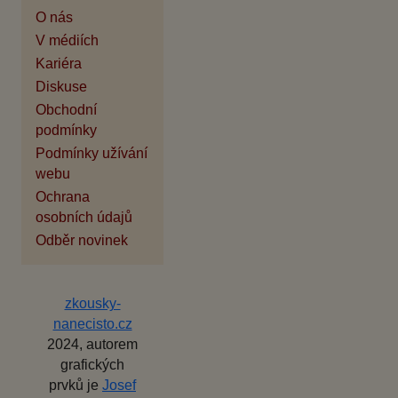
O nás
V médiích
Kariéra
Diskuse
Obchodní
podmínky
Podmínky užívání
webu
Ochrana
osobních údajů
Odběr novinek
zkousky-
nanecisto.cz
2024, autorem
grafických
prvků je
Josef