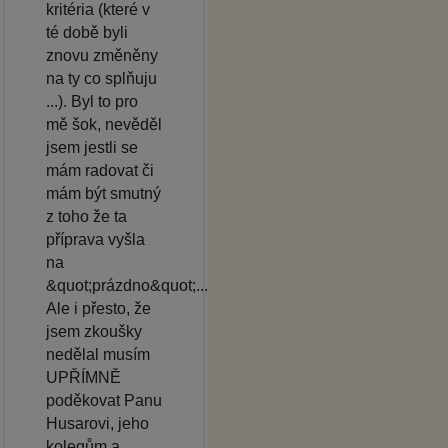
kritéria (které v
té době byli
znovu změněny
na ty co splňuju
...). Byl to pro
mě šok, nevěděl
jsem jestli se
mám radovat či
mám být smutný
z toho že ta
příprava vyšla
na
&quot;prázdno&quot;...
Ale i přesto, že
jsem zkoušky
nedělal musím
UPŘÍMNĚ
poděkovat Panu
Husarovi, jeho
kolegům a