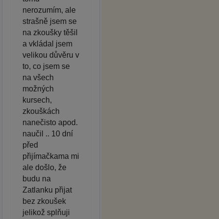
nerozumím, ale
strašně jsem se
na zkoušky těšil
a vkládal jsem
velikou důvěru v
to, co jsem se
na všech
možných
kursech,
zkouškách
nanečisto apod.
naučil .. 10 dní
před
přijímačkama mi
ale došlo, že
budu na
Zatlanku přijat
bez zkoušek
jelikož splňuji