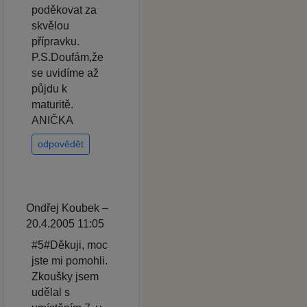
poděkovat za
skvělou
přípravku.
P.S.Doufám,že
se uvidíme až
půjdu k
maturitě.
ANIČKA
odpovědět
Ondřej Koubek –
20.4.2005 11:05
#5#Děkuji, moc
jste mi pomohli.
Zkoušky jsem
udělal s