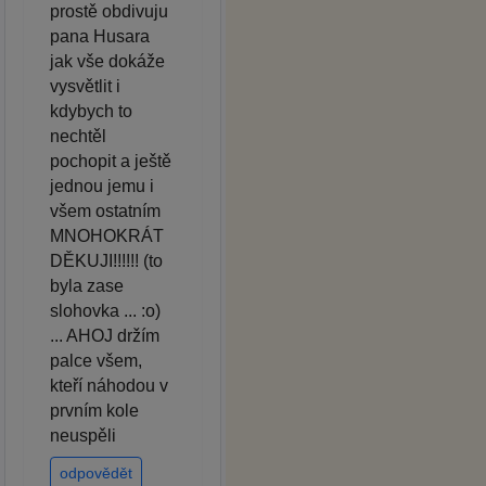
prostě obdivuju
pana Husara
jak vše dokáže
vysvětlit i
kdybych to
nechtěl
pochopit a ještě
jednou jemu i
všem ostatním
MNOHOKRÁT
DĚKUJI!!!!!! (to
byla zase
slohovka ... :o)
... AHOJ držím
palce všem,
kteří náhodou v
prvním kole
neuspěli
odpovědět