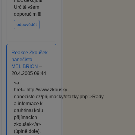
moc děkuju!!!
Určitě všem
doporučim!!!!
odpovědět
Reakce Zkoušek
nanečisto
MELIBRION
–
20.4.2005 09:44
<a
href="http://www.zkousky-
nanecisto.cz/prijimacky/otazky.php">Rady
a informace k
druhému kolu
přijímacích
zkoušek</a>
(úplně dole).