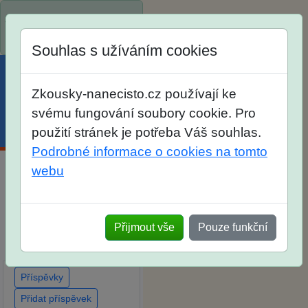
Spustili jsme přihlašování
na školní rok 2026/2027!
Souhlas s užíváním cookies
Zkousky-nanecisto.cz používají ke
svému fungování soubory cookie. Pro
Menu
Účet
Košík
použití stránek je potřeba Váš souhlas.
Podrobné informace o cookies na tomto
webu
Diskuse Jak jste dopadli
u zkoušek na SŠ? Vaše
ohlasy po skutečných
Přijmout vše
Pouze funkční
přijímacích zkouškách
Příspěvky
Přidat příspěvek