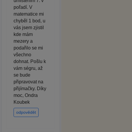
umístěním 7. v
pořadí. V
matematice mi
chyběl 1 bod, u
vás jsem zjistil
kde mám
mezery a
podařilo se mi
všechno
dohnat. Pošlu k
vám ségru, až
se bude
připravovat na
přijímačky. Díky
moc, Ondra
Koubek
odpovědět