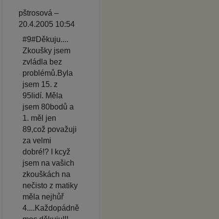
pštrosová –
20.4.2005 10:54
#9#Děkuju....
Zkoušky jsem
zvládla bez
problémů.Byla
jsem 15. z
95lidí. Měla
jsem 80bodů a
1. měl jen
89,což považuji
za velmi
dobré!? I kcyž
jsem na vašich
zkouškách na
nečisto z matiky
měla nejhůř
4....Každopádně