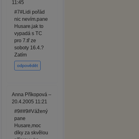
11:45
#7#Lidi pořád
nic nevím.pane
Husare.jak to
vypadá s TC
pro 7.tř ze
soboty 16.4.?
Zatím
odpovědět
Anna Příkopová –
20.4.2005 11:21
#9##9#Vážený
pane
Husare,moc
díky za skvělou