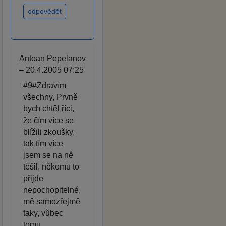
odpovědět
Antoan Pepelanov
– 20.4.2005 07:25
#9#Zdravím
všechny, Prvně
bych chtěl říci,
že čím více se
blížili zkoušky,
tak tím více
jsem se na ně
těšil, někomu to
přijde
nepochopitelné,
mě samozřejmě
taky, vůbec
tomu