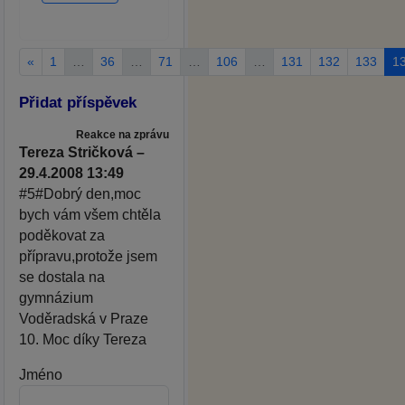
«
1
…
36
…
71
…
106
…
131
132
133
1
Přidat příspěvek
Reakce na zprávu
Tereza Stričková –
29.4.2008 13:49
#5#Dobrý den,moc
bych vám všem chtěla
poděkovat za
přípravu,protože jsem
se dostala na
gymnázium
Voděradská v Praze
10. Moc díky Tereza
Jméno