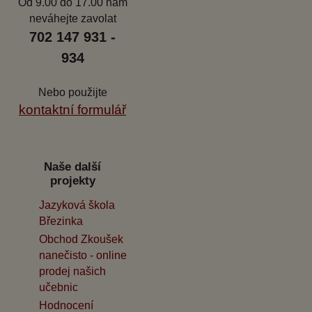
Od 9.00 do 17.00 nám
neváhejte zavolat
702 147 931 -
934
Nebo použijte
kontaktní formulář
Naše další
projekty
Jazyková škola
Březinka
Obchod Zkoušek
nanečisto - online
prodej našich
učebnic
Hodnocení