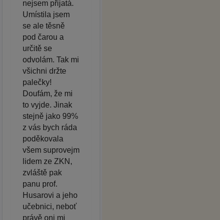
nejsem přijatá.
Umístila jsem
se ale těsně
pod čarou a
určitě se
odvolám. Tak mi
všichni držte
palečky!
Doufám, že mi
to vyjde. Jinak
stejně jako 99%
z vás bych ráda
poděkovala
všem suprovejm
lidem ze ZKN,
zvláště pak
panu prof.
Husarovi a jeho
učebnici, neboť
právě oni mi