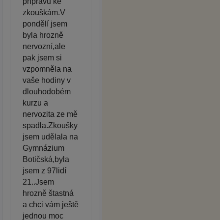
přípravu ke
zkouškám.V
pondělí jsem
byla hrozně
nervozní,ale
pak jsem si
vzpomněla na
vaše hodiny v
dlouhodobém
kurzu a
nervozita ze mě
spadla.Zkoušky
jsem udělala na
Gymnázium
Botičská,byla
jsem z 97lidí
21..Jsem
hrozně štastná
a chci vám ještě
jednou moc