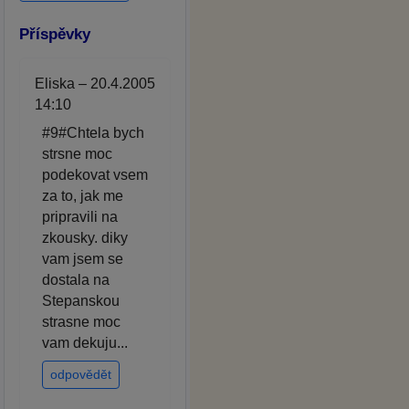
Příspěvky
Eliska – 20.4.2005
14:10
#9#Chtela bych
strsne moc
podekovat vsem
za to, jak me
pripravili na
zkousky. diky
vam jsem se
dostala na
Stepanskou
strasne moc
vam dekuju...
odpovědět