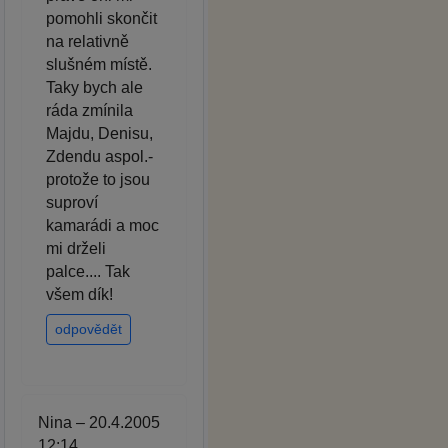
pomohli skončit
na relativně
slušném místě.
Taky bych ale
ráda zmínila
Majdu, Denisu,
Zdendu aspol.-
protože to jsou
suproví
kamarádi a moc
mi drželi
palce.... Tak
všem dík!
odpovědět
Nina – 20.4.2005
12:14