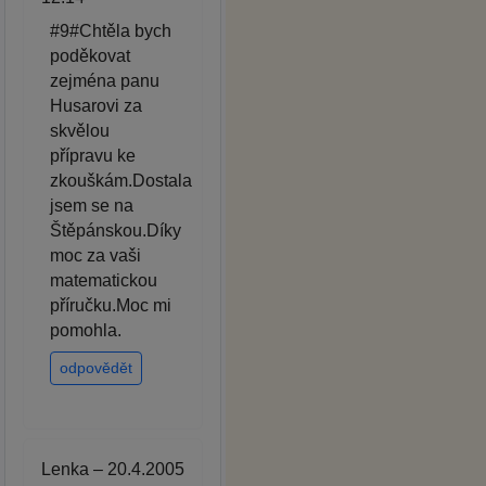
#9#Chtěla bych
poděkovat
zejména panu
Husarovi za
skvělou
přípravu ke
zkouškám.Dostala
jsem se na
Štěpánskou.Díky
moc za vaši
matematickou
příručku.Moc mi
pomohla.
odpovědět
Lenka – 20.4.2005