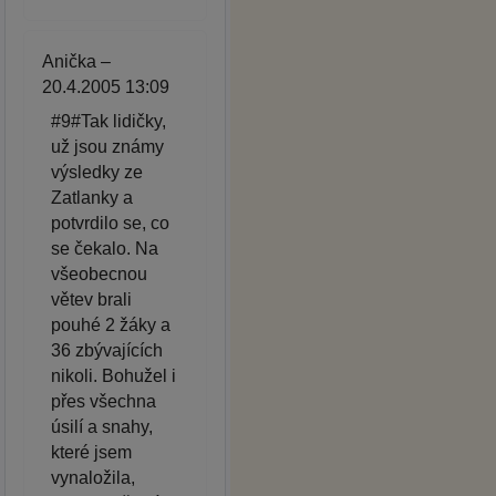
Anička –
20.4.2005 13:09
#9#Tak lidičky,
už jsou známy
výsledky ze
Zatlanky a
potvrdilo se, co
se čekalo. Na
všeobecnou
větev brali
pouhé 2 žáky a
36 zbývajících
nikoli. Bohužel i
přes všechna
úsilí a snahy,
které jsem
vynaložila,