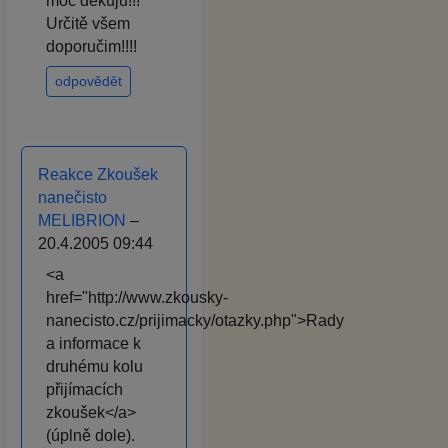
moc děkuju!!!
Určitě všem
doporučim!!!!
odpovědět
Reakce Zkoušek
nanečisto
MELIBRION
–
20.4.2005 09:44
<a
href="http://www.zkousky-
nanecisto.cz/prijimacky/otazky.php">Rady
a informace k
druhému kolu
přijímacích
zkoušek</a>
(úplně dole).