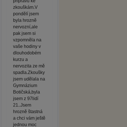
přípravu ke
zkouškám.V
pondělí jsem
byla hrozně
nervozní,ale
pak jsem si
vzpomněla na
vaše hodiny v
dlouhodobém
kurzu a
nervozita ze mě
spadla.Zkoušky
jsem udělala na
Gymnázium
Botičská,byla
jsem z 97lidí
21..Jsem
hrozně štastná
a chci vám ještě
jednou moc