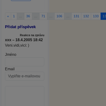
«
1
…
36
…
71
…
106
…
131
132
133
1
Přidat příspěvek
Reakce na zprávu
xxx – 18.4.2005 18:42
Veni.vidi,vici: )
Jméno
Email