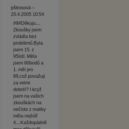
pštrosová –
20.4.2005 10:54
#9#Děkuju....
Zkoušky jsem
zvládla bez
problémů.Byla
jsem 15. z
95lidí. Měla
jsem 80bodů a
1. měl jen
89,což považuji
za velmi
dobré!? I kcyž
jsem na vašich
zkouškách na
nečisto z matiky
měla nejhůř
4....Každopádně