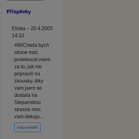
Příspěvky
Eliska – 20.4.2005
14:10
#9#Chtela bych
strsne moc
podekovat vsem
za to, jak me
pripravili na
zkousky. diky
vam jsem se
dostala na
Stepanskou
strasne moc
vam dekuju...
odpovědět