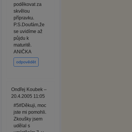
poděkovat za
skvělou
přípravku.
P.S.Doufám,že
se uvidíme až
půjdu k
maturitě.
ANIČKA
odpovědět
Ondřej Koubek –
20.4.2005 11:05
#5#Děkuji, moc
jste mi pomohli.
Zkoušky jsem
udělal s