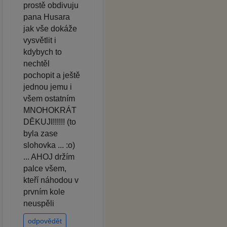
prostě obdivuju
pana Husara
jak vše dokáže
vysvětlit i
kdybych to
nechtěl
pochopit a ještě
jednou jemu i
všem ostatním
MNOHOKRÁT
DĚKUJI!!!!!! (to
byla zase
slohovka ... :o)
... AHOJ držím
palce všem,
kteří náhodou v
prvním kole
neuspěli
odpovědět