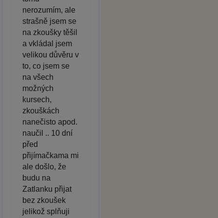
nerozumím, ale
strašně jsem se
na zkoušky těšil
a vkládal jsem
velikou důvěru v
to, co jsem se
na všech
možných
kursech,
zkouškách
nanečisto apod.
naučil .. 10 dní
před
přijímačkama mi
ale došlo, že
budu na
Zatlanku přijat
bez zkoušek
jelikož splňuji