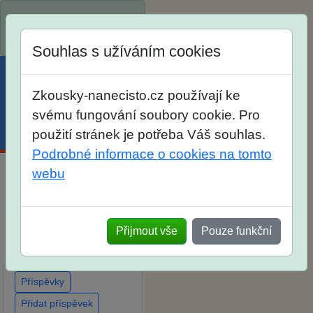
Spustili jsme přihlašování
na školní rok 2026/2027!
Souhlas s užíváním cookies
Zkousky-nanecisto.cz používají ke
svému fungování soubory cookie. Pro
Menu
Účet
Košík
použití stránek je potřeba Váš souhlas.
Podrobné informace o cookies na tomto
webu
Diskuse Jak jste dopadli
u zkoušek na SŠ? Vaše
ohlasy po skutečných
Přijmout vše
Pouze funkční
přijímacích zkouškách
Příspěvky
Přidat příspěvek