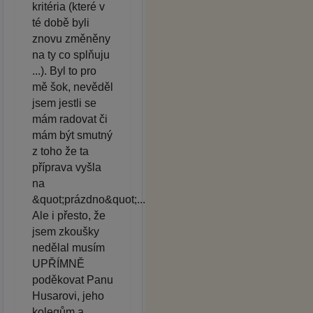
kritéria (které v
té době byli
znovu změněny
na ty co splňuju
...). Byl to pro
mě šok, nevěděl
jsem jestli se
mám radovat či
mám být smutný
z toho že ta
příprava vyšla
na
&quot;prázdno&quot;...
Ale i přesto, že
jsem zkoušky
nedělal musím
UPŘÍMNĚ
poděkovat Panu
Husarovi, jeho
kolegům a