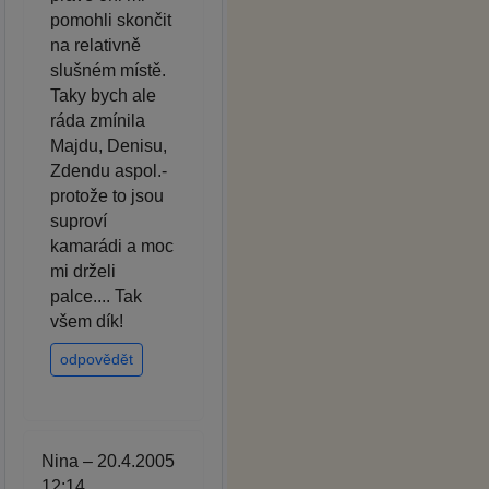
pomohli skončit
na relativně
slušném místě.
Taky bych ale
ráda zmínila
Majdu, Denisu,
Zdendu aspol.-
protože to jsou
suproví
kamarádi a moc
mi drželi
palce.... Tak
všem dík!
odpovědět
Nina – 20.4.2005
12:14