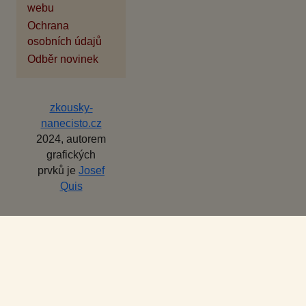
webu
Ochrana
osobních údajů
Odběr novinek
zkousky-
nanecisto.cz
2024, autorem
grafických
prvků je
Josef
Quis