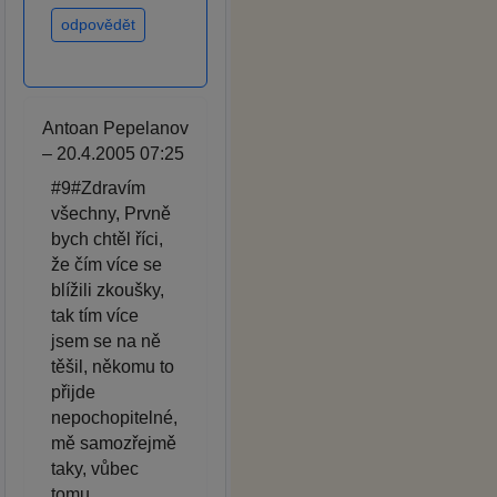
odpovědět
Antoan Pepelanov
– 20.4.2005 07:25
#9#Zdravím
všechny, Prvně
bych chtěl říci,
že čím více se
blížili zkoušky,
tak tím více
jsem se na ně
těšil, někomu to
přijde
nepochopitelné,
mě samozřejmě
taky, vůbec
tomu