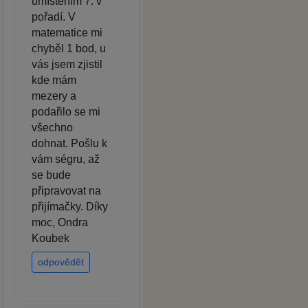
umístěním 7. v
pořadí. V
matematice mi
chyběl 1 bod, u
vás jsem zjistil
kde mám
mezery a
podařilo se mi
všechno
dohnat. Pošlu k
vám ségru, až
se bude
připravovat na
přijímačky. Díky
moc, Ondra
Koubek
odpovědět