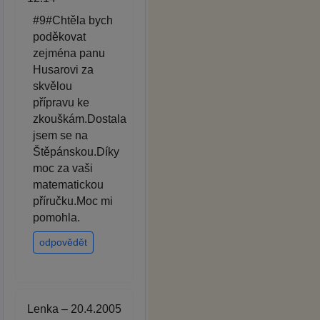
#9#Chtěla bych
poděkovat
zejména panu
Husarovi za
skvělou
přípravu ke
zkouškám.Dostala
jsem se na
Štěpánskou.Díky
moc za vaši
matematickou
příručku.Moc mi
pomohla.
odpovědět
Lenka – 20.4.2005