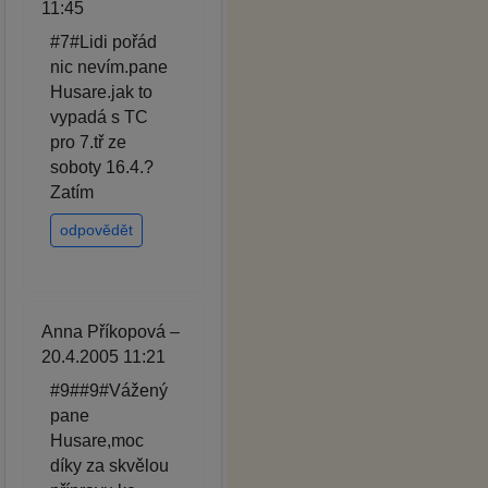
11:45
#7#Lidi pořád
nic nevím.pane
Husare.jak to
vypadá s TC
pro 7.tř ze
soboty 16.4.?
Zatím
odpovědět
Anna Příkopová –
20.4.2005 11:21
#9##9#Vážený
pane
Husare,moc
díky za skvělou