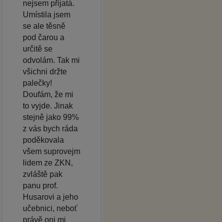
nejsem přijatá.
Umístila jsem
se ale těsně
pod čarou a
určitě se
odvolám. Tak mi
všichni držte
palečky!
Doufám, že mi
to vyjde. Jinak
stejně jako 99%
z vás bych ráda
poděkovala
všem suprovejm
lidem ze ZKN,
zvláště pak
panu prof.
Husarovi a jeho
učebnici, neboť
právě oni mi