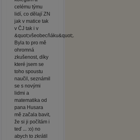
celému týmu
lidí, co dělají ZN
jak v matice tak
v ČJ tak i v
&quot;všeobecňáku&quot;.
Byla to pro mě
ohromná
zkušenost, díky
které jsem se
toho spoustu
naučil, seznámil
se s novými
lidmi a
matematika od
pana Husara
mě začala bavit,
že si ji počítám i
teď ... :o) no
abych to zkrátil