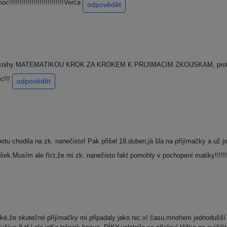
!!!!!!!!!!!!!!!!!!!!!!!!!Verča
odpovědět
um knihy MATEMATIKOU KROK ZA KROKEM K PRIJIMACIM ZKOUSKAM, protoze 
oc!!!
odpovědět
u chodila na zk. nanečisto! Pak přišel 18.duben,já šla na příjímačky a už jse
šek.Musím ale říct,že mi zk. nanečisto fakt pomohly v pochopení matiky!!!!!
ké,že skutečné příjímačky mi připadaly jako nic,ví času,mnohem jednodušší 