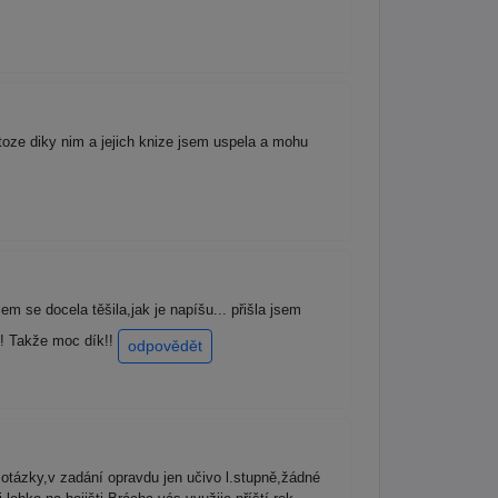
diky nim a jejich knize jsem uspela a mohu
m se docela těšila,jak je napíšu... přišla jsem
!! Takže moc dík!!
odpovědět
otázky,v zadání opravdu jen učivo l.stupně,žádné