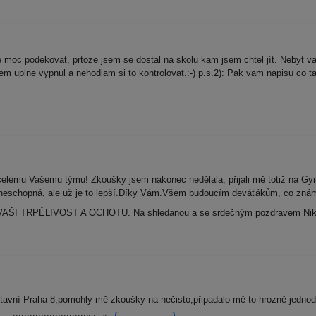
oc podekovat, prtoze jsem se dostal na skolu kam jsem chtel jít. Nebyt vas
sem uplne vypnul a nehodlam si to kontrolovat.:-) p.s.2): Pak vam napisu co 
elému Vašemu týmu! Zkoušky jsem nakonec nedělala, přijali mě totiž na Gy
neschopná, ale už je to lepší.Díky Vám.Všem budoucím deváťákům, co znám
VAŠI TRPĚLIVOST A OCHOTU. Na shledanou a se srdečným pozdravem Nik
avní Praha 8,pomohly mě zkoušky na nečisto,připadalo mě to hrozně jedno