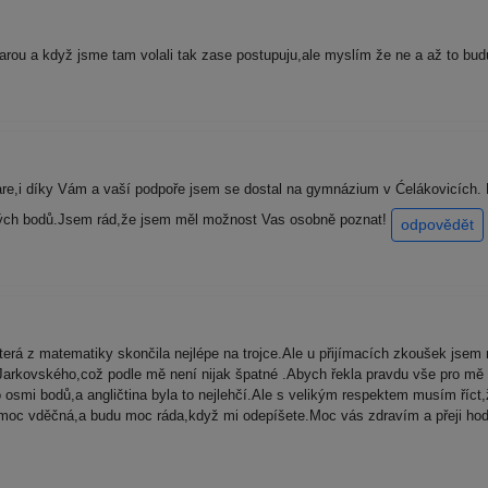
čarou a když jsme tam volali tak zase postupuju,ale myslím že ne a až to bu
e,i díky Vám a vaší podpoře jsem se dostal na gymnázium v Ćelákovicích. B
ých bodů.Jsem rád,že jsem měl možnost Vas osobně poznat!
odpovědět
erá z matematiky skončila nejlépe na trojce.Ale u přijímacích zkoušek jsem n
 Jarkovského,což podle mě není nijak špatné .Abych řekla pravdu vše pro mě
 osmi bodů,a angličtina byla to nejlehčí.Ale s velikým respektem musím říct
oc vděčná,a budu moc ráda,když mi odepíšete.Moc vás zdravím a přeji hodně