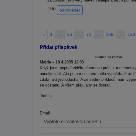
záludnosti,jako věty hlavní,vedlejší a jejich poměr(
(9.tř)
odpovědět
«
1
…
36
…
71
…
106
…
128
Přidat příspěvek
Reakce na zprávu
Majda – 18.4.2005 12:03
Když jsem poprvé viděla písemnou práci z matematiky, 
minulých let. Ale potom co jsem měla vypočítané už tři
zdála fakt jednoduchá. A ze sedmi příkladů mám vypočít
se dostanu. A všem přeju aby se dostali.
Jméno
Email