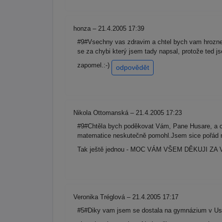
honza – 21.4.2005 17:39
#9#Vsechny vas zdravim a chtel bych vam hrozne m
se za chybi který jsem tady napsal, protože ted j
zapomel.:-)
odpovědět
Nikola Ottomanská – 21.4.2005 17:23
#9#Chtěla bych poděkovat Vám, Pane Husare, a c
matematice neskutečně pomohl.Jsem sice pořád 
Tak ještě jednou - MOC VÁM VŠEM DĚKUJI ZA 
Veronika Tréglová – 21.4.2005 17:17
#5#Diky vam jsem se dostala na gymnázium v Ust