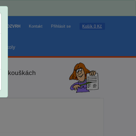
Košík 0 Kč
ROZVRH
Kontakt
Přihlásit se
školy
ch zkouškách