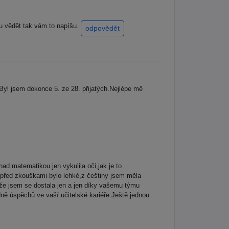
du vědět tak vám to napíšu.
odpovědět
yl jsem dokonce 5. ze 28. přijatých.Nejlépe mě
ad matematikou jen vykulila oči,jak je to
 před zkouškami bylo lehké,z češtiny jsem měla
,že jsem se dostala jen a jen díky vašemu týmu
 úspěchů ve vaší učitelské kariéře.Ještě jednou