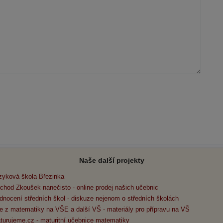
Naše další projekty
zyková škola Březinka
chod Zkoušek nanečisto - online prodej našich učebnic
dnocení středních škol - diskuze nejenom o středních školách
e z matematiky na VŠE a další VŠ - materiály pro přípravu na VŠ
turujeme.cz - maturitní učebnice matematiky