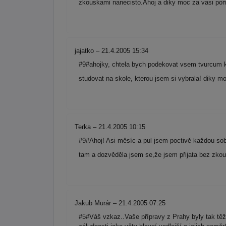
zkouskami nanecisto.Ahoj a diky moc za vasi pomoc!!
jajatko – 21.4.2005 15:34
#9#ahojky, chtela bych podekovat vsem tvurc
studovat na skole, kterou jsem si vybrala! diky m
Terka – 21.4.2005 10:15
#9#Ahoj! Asi měsíc a pul jsem poctivě každou sobot
tam a dozvěděla jsem se,že jsem přijata bez zkou
Jakub Murár – 21.4.2005 07:25
#5#Váš vzkaz..Vaše přípravy z Prahy byly tak těž