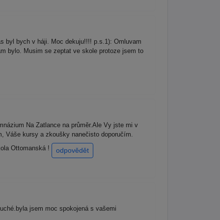
 byl bych v háji. Moc dekuju!!!! p.s.1): Omluvam
tam bylo. Musim se zeptat ve skole protoze jsem to
mnázium Na Zatlance na průměr.Ale Vy jste mi v
, Váše kursy a zkoušky nanečisto doporučím.
ola Ottomanská !
odpovědět
duché.byla jsem moc spokojená s vašemi