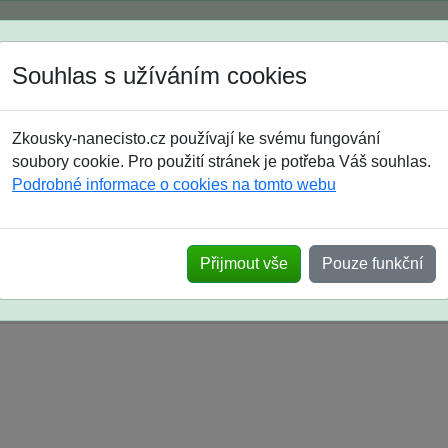
Spustili jsme přihlašování na školní rok 2026/2027!
Souhlas s užíváním cookies
Jak si vybrat
Časté dotazy
Zkousky-nanecisto.cz používají ke svému fungování
8. třída
9. třída
střední
maturanti
soutěže
prázdniny
soubory cookie. Pro použití stránek je potřeba Váš souhlas.
Podrobné informace o cookies na tomto webu
k na SŠ? Vaše ohlasy po skutečných přijímací
Přijmout vše
Pouze funkční