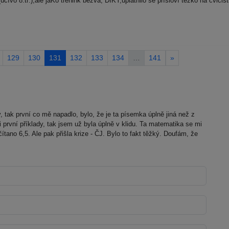
učívo 8.tř.),ale jaKo trénink bezva, DÍKY,uplatnilo se přísloví těžko na cvičišt
129
130
131
132
133
134
…
141
»
tak první co mě napadlo, bylo, že je ta písemka úplně jiná než z
 první příklady, tak jsem už byla úplně v klidu. Ta matematika se mi
ano 6,5. Ale pak přišla krize - ČJ. Bylo to fakt těžký. Doufám, že