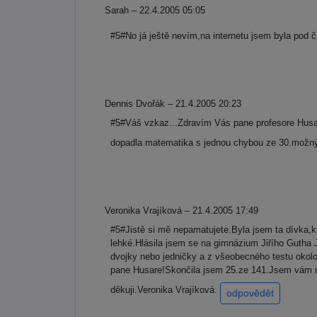
Sarah – 22.4.2005 05:05
#5#No já ještě nevím,na internetu jsem byla pod 
Dennis Dvořák – 21.4.2005 20:23
#5#Váš vzkaz...Zdravím Vás pane profesore Husar
dopadla matematika s jednou chybou ze 30.možn
Veronika Vrajíková – 21.4.2005 17:49
#5#Jistě si mě nepamatujete.Byla jsem ta dívka,kt
lehké.Hlásila jsem se na gimnázium Jiřího Gutha
dvojky nebo jedničky a z všeobecného testu okolo
pane Husare!Skončila jsem 25.ze 141.Jsem vám m
děkuji.Veronika Vrajíková.
odpovědět