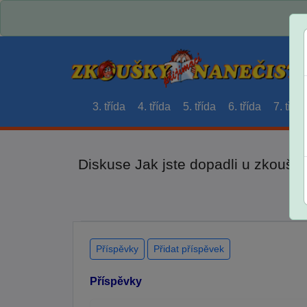
3. třída
4. třída
5. třída
6. třída
7. třída
Diskuse Jak jste dopadli u zkouše
Příspěvky
Přidat příspěvek
Příspěvky