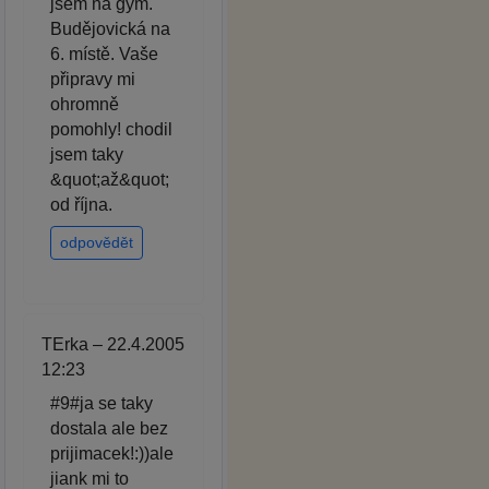
jsem na gym.
Budějovická na
6. místě. Vaše
připravy mi
ohromně
pomohly! chodil
jsem taky
&quot;až&quot;
od října.
odpovědět
TErka – 22.4.2005
12:23
#9#ja se taky
dostala ale bez
prijimacek!:))ale
jiank mi to