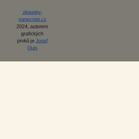
zkousky-
nanecisto.cz
2024, autorem
grafických
prvků je
Josef
Quis