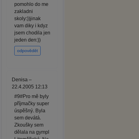
pomohlo do me
zakladni
skoly:))jinak
vam diky i kdyz
jsem chodila jen
jeden den:))
odpovědět
Denisa –
22.4.2005 12:13
#9#Pro mě byly
příjmačky super
úspěšný. Byla
sem devátá.
Zkoušky sem
dělala na gympl