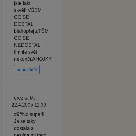
jste fakt
skvělí.VŠEM
CO SE
DOSTALI
blahopřeju.TĚM
CO SE
NEDOSTALI
tímhle svět
nekončí.AHOJKY
odpovědět
Terezka M. –
22.4.2005 11:39
#9#No super!!
Ja se taky
dostala a
cestina mi moc