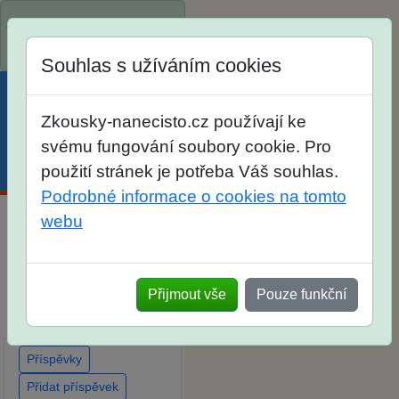
Spustili jsme přihlašování
na školní rok 2026/2027!
Souhlas s užíváním cookies
Zkousky-nanecisto.cz používají ke
svému fungování soubory cookie. Pro
Menu
Účet
Košík
použití stránek je potřeba Váš souhlas.
Podrobné informace o cookies na tomto
webu
Diskuse Jak jste dopadli
u zkoušek na SŠ? Vaše
ohlasy po skutečných
Přijmout vše
Pouze funkční
přijímacích zkouškách
Příspěvky
Přidat příspěvek