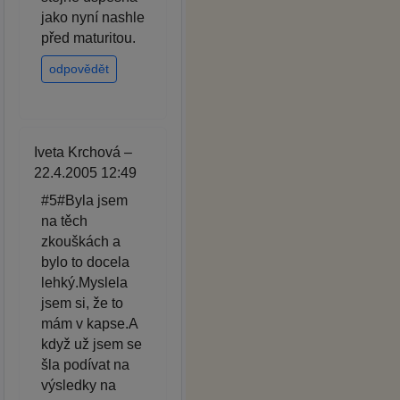
jako nyní nashle
před maturitou.
odpovědět
Iveta Krchová –
22.4.2005 12:49
#5#Byla jsem
na těch
zkouškách a
bylo to docela
lehký.Myslela
jsem si, že to
mám v kapse.A
když už jsem se
šla podívat na
výsledky na