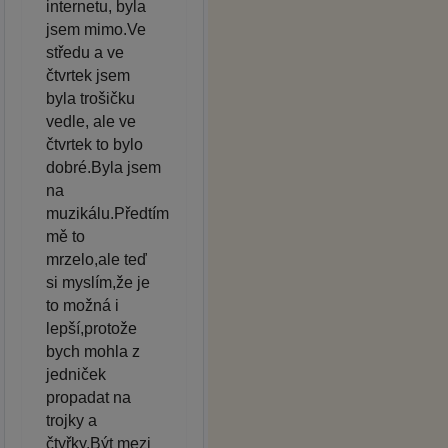
internetu, byla
jsem mimo.Ve
středu a ve
čtvrtek jsem
byla trošičku
vedle, ale ve
čtvrtek to bylo
dobré.Byla jsem
na
muzikálu.Předtím
mě to
mrzelo,ale teď
si myslím,že je
to možná i
lepší,protože
bych mohla z
jedniček
propadat na
trojky a
čtyřky.Být mezi