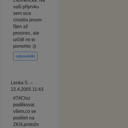
Litoměřická. Na
vaší příprvku
sem sice
chodila jenom
říjen až
prosinec, ale
určitě mi to
pomohlo :))
odpovědět
Lenka S. –
22.4.2005 11:43
#7#Chci
poděkovat
všem,co se
podíleli na
ZKN,protože