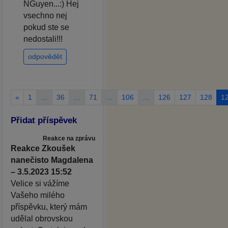
NGuyen...:) Hej
vsechno nej
pokud ste se
nedostali!!!
odpovědět
«
1
…
36
…
71
…
106
…
126
127
128
1
Přidat příspěvek
Reakce na zprávu
Reakce Zkoušek
nanečisto Magdalena
– 3.5.2023 15:52
Velice si vážíme
Vašeho milého
příspěvku, který mám
udělal obrovskou