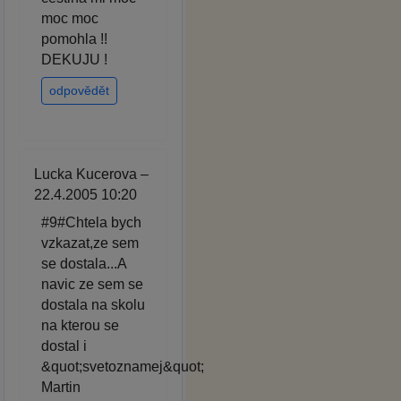
moc moc
pomohla !!
DEKUJU !
odpovědět
Lucka Kucerova –
22.4.2005 10:20
#9#Chtela bych
vzkazat,ze sem
se dostala...A
navic ze sem se
dostala na skolu
na kterou se
dostal i
&quot;svetoznamej&quot;
Martin