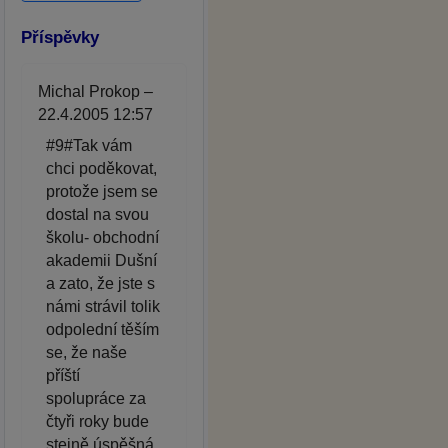
Příspěvky
Michal Prokop –
22.4.2005 12:57
#9#Tak vám
chci poděkovat,
protože jsem se
dostal na svou
školu- obchodní
akademii Dušní
a zato, že jste s
námi strávil tolik
odpolední těším
se, že naše
příští
spolupráce za
čtyři roky bude
stejně úspěšná