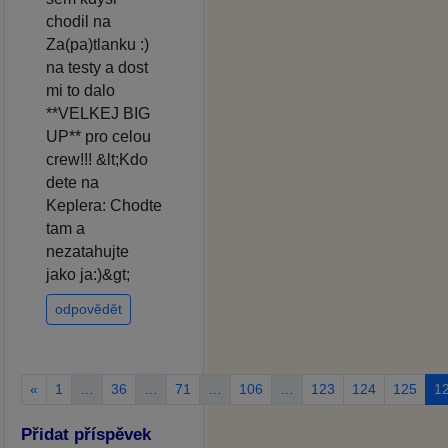
chodil na
Za(pa)tlanku :)
na testy a dost
mi to dalo
**VELKEJ BIG
UP** pro celou
crew!!! &lt;Kdo
dete na
Keplera: Chodte
tam a
nezatahujte
jako ja:)&gt;
odpovědět
«
1
…
36
…
71
…
106
…
123
124
125
1
Přidat příspěvek