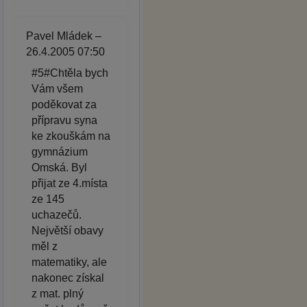
Pavel Mládek –
26.4.2005 07:50
#5#Chtěla bych
Vám všem
poděkovat za
přípravu syna
ke zkouškám na
gymnázium
Omská. Byl
přijat ze 4.místa
ze 145
uchazečů.
Největší obavy
měl z
matematiky, ale
nakonec získal
z mat. plný