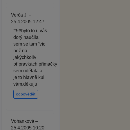
Verča J. –
25.4.2005 12:47
#9#bylo to u vás
dorý naučila
sem se tam ¨víc
než na
jakýchkoliv
přípravkách.přímačky
sem udělala a
je to hlavně kuli
vám.děkuju
odpovědět
Vohanková –
25.4.2005 10:20