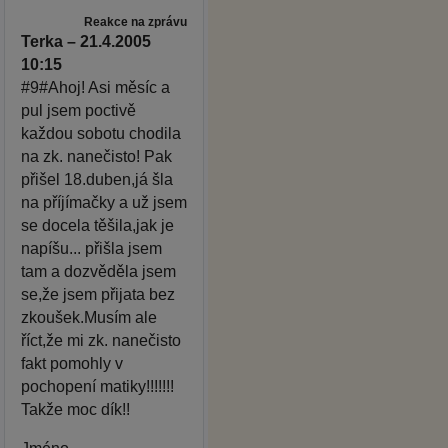
Reakce na zprávu
Terka – 21.4.2005
10:15
#9#Ahoj! Asi měsíc a
pul jsem poctivě
každou sobotu chodila
na zk. nanečisto! Pak
přišel 18.duben,já šla
na příjímačky a už jsem
se docela těšila,jak je
napíšu... přišla jsem
tam a dozvěděla jsem
se,že jsem přijata bez
zkoušek.Musím ale
říct,že mi zk. nanečisto
fakt pomohly v
pochopení matiky!!!!!!!
Takže moc dík!!