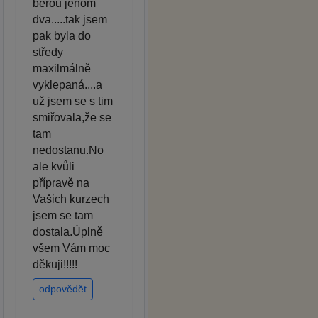
berou jenom
dva.....tak jsem
pak byla do
středy
maxilmálně
vyklepaná....a
už jsem se s tim
smiřovala,že se
tam
nedostanu.No
ale kvůli
přípravě na
Vašich kurzech
jsem se tam
dostala.Úplně
všem Vám moc
děkuji!!!!!
odpovědět