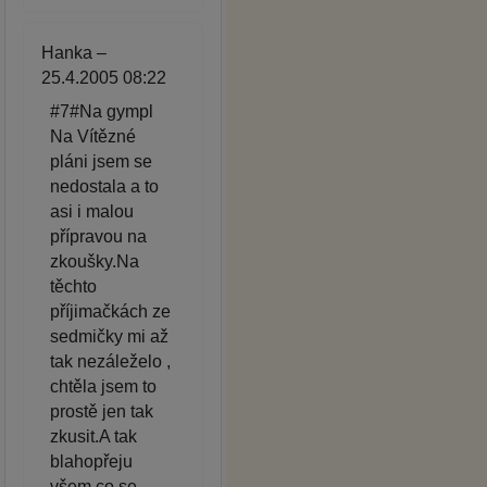
Hanka –
25.4.2005 08:22
#7#Na gympl
Na Vítězné
pláni jsem se
nedostala a to
asi i malou
přípravou na
zkoušky.Na
těchto
příjimačkách ze
sedmičky mi až
tak nezáleželo ,
chtěla jsem to
prostě jen tak
zkusit.A tak
blahopřeju
všem co se