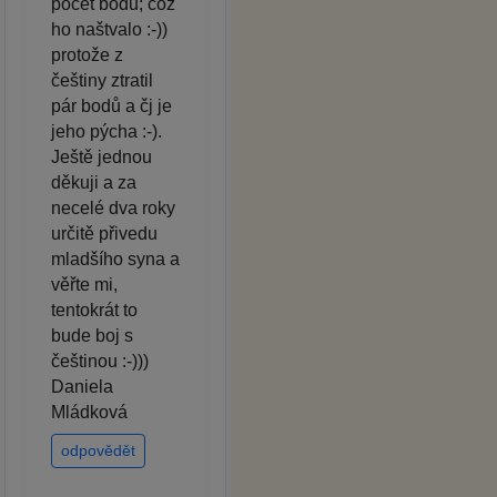
počet bodů; což
ho naštvalo :-))
protože z
češtiny ztratil
pár bodů a čj je
jeho pýcha :-).
Ještě jednou
děkuji a za
necelé dva roky
určitě přivedu
mladšího syna a
věřte mi,
tentokrát to
bude boj s
češtinou :-)))
Daniela
Mládková
odpovědět