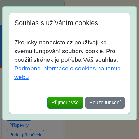
Spustili jsme přihlašování
na školní rok 2026/2027!
Souhlas s užíváním cookies
Zkousky-nanecisto.cz používají ke
svému fungování soubory cookie. Pro
Menu
Účet
Košík
použití stránek je potřeba Váš souhlas.
Podrobné informace o cookies na tomto
webu
Diskuse Jak jste dopadli
u zkoušek na SŠ? Vaše
ohlasy po skutečných
Přijmout vše
Pouze funkční
přijímacích zkouškách
Příspěvky
Přidat příspěvek