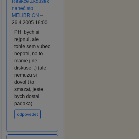
Reakce Zkoušek
nanečisto
MELIBRION
–
26.4.2005 18:00
PH: bych si
rejpnul, ale
tohle sem vubec
nepatri, na to
mame jine
diskuse! :) (ale
nemuzu si
dovolit to
smazat, jeste
bych dostal
padaka)
odpovědět