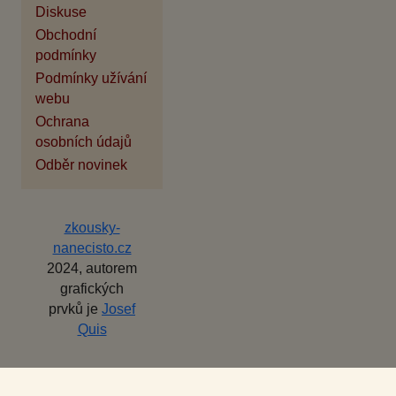
Diskuse
Obchodní
podmínky
Podmínky užívání
webu
Ochrana
osobních údajů
Odběr novinek
zkousky-
nanecisto.cz
2024, autorem
grafických
prvků je
Josef
Quis