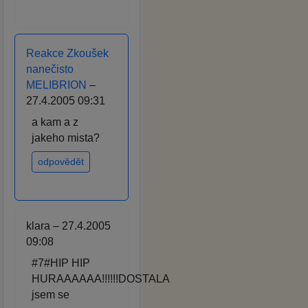
Reakce Zkoušek
nanečisto
MELIBRION
–
27.4.2005 09:31
a kam a z
jakeho mista?
odpovědět
klara – 27.4.2005
09:08
#7#HIP HIP
HURAAAAAA!!!!!!DOSTALA
jsem se