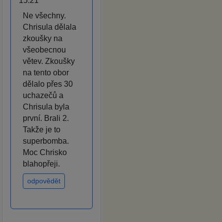
15:21
Ne všechny.
Chrisula dělala
zkoušky na
všeobecnou
větev. Zkoušky
na tento obor
dělalo přes 30
uchazečů a
Chrisula byla
první. Brali 2.
Takže je to
superbomba.
Moc Chrisko
blahopřeji.
odpovědět