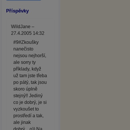
Příspěvky
WildJane –
27.4.2005 14:32
#9#Zkoušky
nanečisto
nejsou nejhorší,
ale sorry ty
příklady, když
už tam jste třeba
po pátý, tak jsou
skoro úplně
stejný!! Jediný
co je dobrý, je si
vyzkoušet to
prostředí a tak,
ale jinak
dobrý....o)) Na