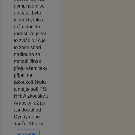
gympl jsem se
dostala, byla
jsem 16, takže
mám docela
radost, že jsem
to zvládla!! A je
to zase snad
nadlouho za
mnou!! Jinak
přeju všem taky
přijetí na
jakoukoli školu
a mějte se!! PS:
HH: A zkoušky z
Arabský, už jsi
asi dostal od
Dyndy nebo
Janči!! Ahojky
odpovědět