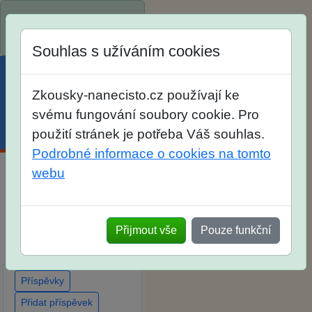
Spustili jsme přihlašování
na školní rok 2026/2027!
Souhlas s užíváním cookies
Zkousky-nanecisto.cz používají ke
svému fungování soubory cookie. Pro
Menu
Účet
Košík
použití stránek je potřeba Váš souhlas.
Podrobné informace o cookies na tomto
webu
Diskuse Jak jste dopadli
u zkoušek na SŠ? Vaše
ohlasy po skutečných
Přijmout vše
Pouze funkční
přijímacích zkouškách
Příspěvky
Přidat příspěvek