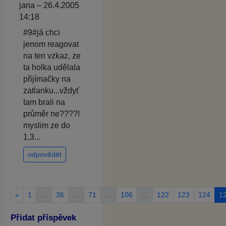
jana – 26.4.2005
14:18
#9#já chci
jenom reagovat
na ten vzkaz, ze
ta holka udělala
přijímačky na
zatlanku...vždyť
tam brali na
průměr ne????!
myslim ze do
1,3...
odpovědět
«
1
…
36
…
71
…
106
…
122
123
124
1
Přidat příspěvek