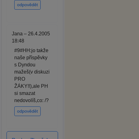
odpovědět
Jana – 26.4.2005
18:48
#9#HH:jo takže
naše příspěvky
s Dyndou
mažeš(v diskuzi
PRO
ŽÁKY!!),ale PH
si smazat
nedovolíš,co: /?
odpovědět