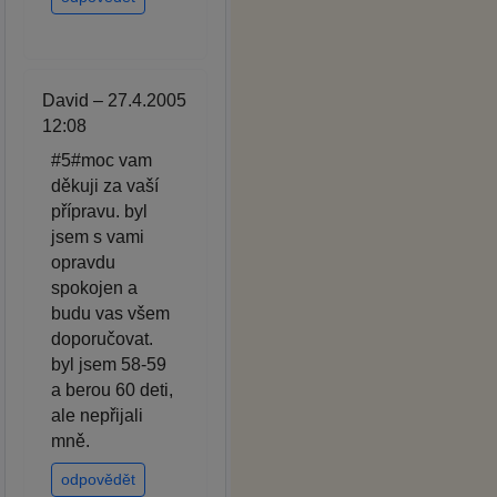
David – 27.4.2005
12:08
#5#moc vam
děkuji za vaší
přípravu. byl
jsem s vami
opravdu
spokojen a
budu vas všem
doporučovat.
byl jsem 58-59
a berou 60 deti,
ale nepřijali
mně.
odpovědět