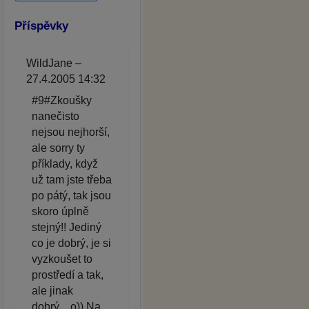
Příspěvky
WildJane –
27.4.2005 14:32
#9#Zkoušky
nanečisto
nejsou nejhorší,
ale sorry ty
příklady, když
už tam jste třeba
po pátý, tak jsou
skoro úplně
stejný!! Jediný
co je dobrý, je si
vyzkoušet to
prostředí a tak,
ale jinak
dobrý....o)) Na