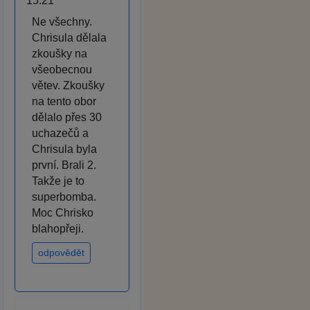
15:21
Ne všechny.
Chrisula dělala
zkoušky na
všeobecnou
větev. Zkoušky
na tento obor
dělalo přes 30
uchazečů a
Chrisula byla
první. Brali 2.
Takže je to
superbomba.
Moc Chrisko
blahopřeji.
odpovědět