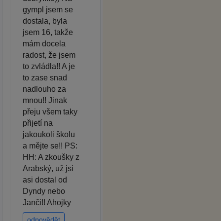
gympl jsem se
dostala, byla
jsem 16, takže
mám docela
radost, že jsem
to zvládla!! A je
to zase snad
nadlouho za
mnou!! Jinak
přeju všem taky
přijetí na
jakoukoli školu
a mějte se!! PS:
HH: A zkoušky z
Arabský, už jsi
asi dostal od
Dyndy nebo
Janči!! Ahojky
odpovědět