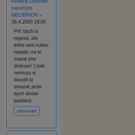
Reakce Zkoušek
nanečisto
MELIBRION
–
26.4.2005 18:00
PH: bych si
rejpnul, ale
tohle sem vubec
nepatri, na to
mame jine
diskuse! :) (ale
nemuzu si
dovolit to
smazat, jeste
bych dostal
padaka)
odpovědět