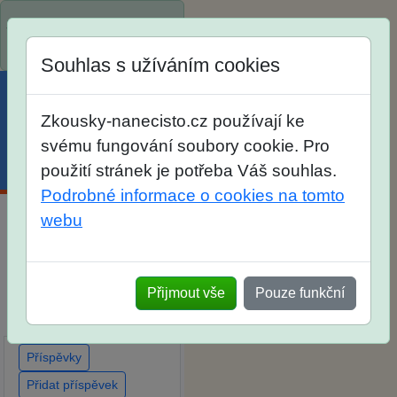
Spustili jsme přihlašování
na školní rok 2026/2027!
Souhlas s užíváním cookies
Zkousky-nanecisto.cz používají ke
svému fungování soubory cookie. Pro
Menu
Účet
Košík
použití stránek je potřeba Váš souhlas.
Podrobné informace o cookies na tomto
webu
Diskuse Jak jste dopadli
u zkoušek na SŠ? Vaše
ohlasy po skutečných
Přijmout vše
Pouze funkční
přijímacích zkouškách
Příspěvky
Přidat příspěvek