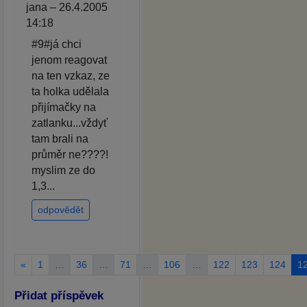
jana – 26.4.2005
14:18
#9#já chci
jenom reagovat
na ten vzkaz, ze
ta holka udělala
přijímačky na
zatlanku...vždyť
tam brali na
průměr ne????!
myslim ze do
1,3...
odpovědět
«
1
…
36
…
71
…
106
…
122
123
124
1
Přidat příspěvek