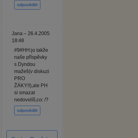
odpovědět
Jana – 26.4.2005
18:48
#9#HH:jo takže
naše příspěvky
s Dyndou
mažeš(v diskuzi
PRO
ŽÁKY!!),ale PH
si smazat
nedovolíš,co: /?
odpovědět