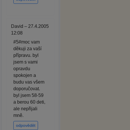
David – 27.4.2005
12:08
#5#moc vam
děkuji za vaší
přípravu. byl
jsem s vami
opravdu
spokojen a
budu vas všem
doporučovat.
byl jsem 58-59
a berou 60 deti,
ale nepřijali
mně.
odpovědět