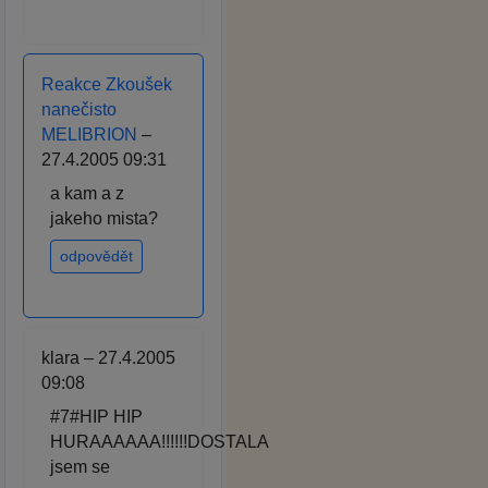
Reakce Zkoušek
nanečisto
MELIBRION
–
27.4.2005 09:31
a kam a z
jakeho mista?
odpovědět
klara – 27.4.2005
09:08
#7#HIP HIP
HURAAAAAA!!!!!!DOSTALA
jsem se