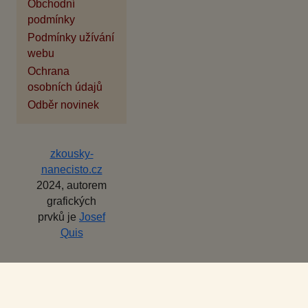
Obchodní
podmínky
Podmínky užívání
webu
Ochrana
osobních údajů
Odběr novinek
zkousky-
nanecisto.cz
2024, autorem
grafických
prvků je
Josef
Quis