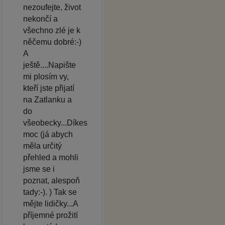
nezoufejte, život
nekončí a
všechno zlé je k
něčemu dobré:-)
A
ještě....Napište
mi plosím vy,
kteří jste přijatí
na Zatlanku a
do
všeobecky...Díkes
moc (já abych
měla určitý
přehled a mohli
jsme se i
poznat, alespoň
tady:-). ) Tak se
mějte lidičky...A
příjemné prožití