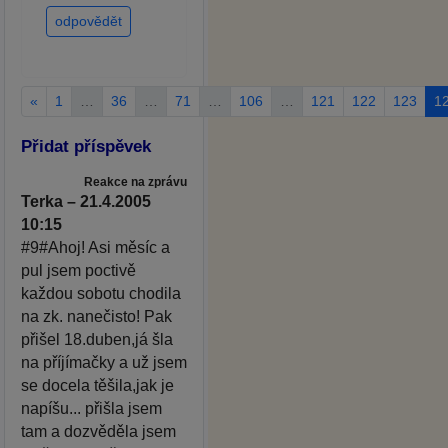
odpovědět
«
1
…
36
…
71
…
106
…
121
122
123
1
Přidat příspěvek
Reakce na zprávu
Terka – 21.4.2005
10:15
#9#Ahoj! Asi měsíc a
pul jsem poctivě
každou sobotu chodila
na zk. nanečisto! Pak
přišel 18.duben,já šla
na příjímačky a už jsem
se docela těšila,jak je
napíšu... přišla jsem
tam a dozvěděla jsem