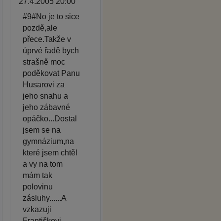
27.4.2005 20:00
#9#No je to sice
pozdě,ale
přece.Takže v
úprvé řadě bych
strašně moc
poděkovat Panu
Husarovi za
jeho snahu a
jeho zábavné
opáčko...Dostal
jsem se na
gymnázium,na
které jsem chtěl
a vy na tom
mám tak
polovinu
zásluhy......A
vzkazuji
Františkovi