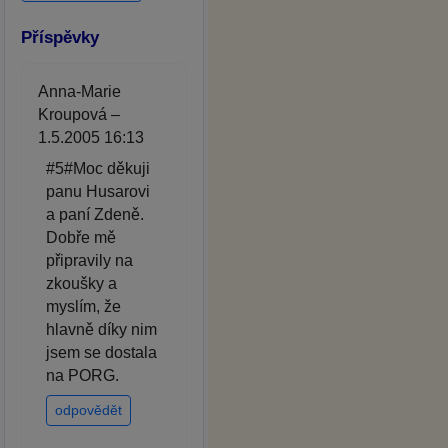
Příspěvky
Anna-Marie
Kroupová –
1.5.2005 16:13
#5#Moc děkuji
panu Husarovi
a paní Zdeně.
Dobře mě
připravily na
zkoušky a
myslím, že
hlavně díky nim
jsem se dostala
na PORG.
odpovědět