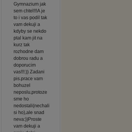
Gymnazium jak
sem chtel!!!A je
to i vas podil tak
vam dekuji a
kdyby se nekdo
ptal kam jit na
kurz tak
rozhodne dam
dobrou radu a
doporucim
vas!!!:)) Zadani
pis.prace vam
bohuzel
neposlu,protoze
sme ho
nedostali(nechali
si ho),ale snad
neva:))Proste
vam dekuji a