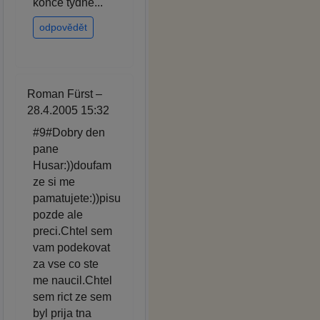
konce týdne...
odpovědět
Roman Fürst –
28.4.2005 15:32
#9#Dobry den
pane
Husar:))doufam
ze si me
pamatujete:))pisu
pozde ale
preci.Chtel sem
vam podekovat
za vse co ste
me naucil.Chtel
sem rict ze sem
byl prija tna