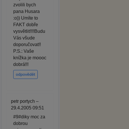
zvolili bych
pana Husara
:o)) Umíte to
FAKT dobře
vysvětlit!!!!Budu
Vás všude
doporučovat!!
P.S.: Vaše
knížka je moooc
dobrá!!!
odpovědět
petr portych –
29.4.2005 09:51
#9#diky moc za
dobrou