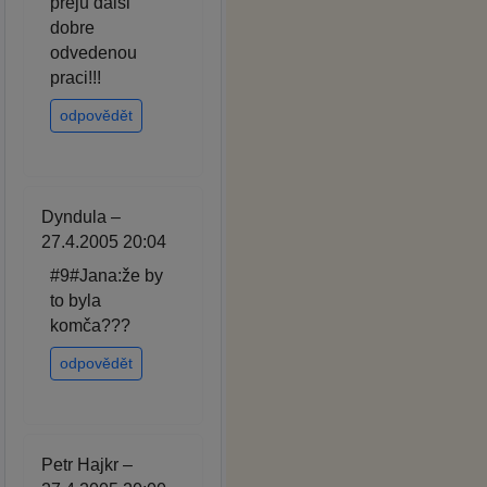
preju dalsi
dobre
odvedenou
praci!!!
odpovědět
Dyndula –
27.4.2005 20:04
#9#Jana:že by
to byla
komča???
odpovědět
Petr Hajkr –