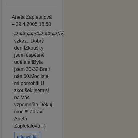
Aneta Zapletalová
– 29.4.2005 18:50
#5##5##5##5##5#Váš
vzkaz...Dobrý
den!!Zkoušky
jsem úspěšně
udělala!!Byla
jsem 30-32.Brali
nás 60.Moc jste
mi pomohli!!U
zkoušek jsem si
na Vás
vzpomněla.Děkuji
moc!!!! Zdraví
Aneta
Zapletalová :-)
odpovědět