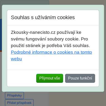
Spustili jsme přihlašování
na školní rok 2026/2027!
Souhlas s užíváním cookies
Zkousky-nanecisto.cz používají ke
svému fungování soubory cookie. Pro
Menu
Účet
Košík
použití stránek je potřeba Váš souhlas.
Podrobné informace o cookies na tomto
webu
Diskuse Jak jste dopadli
u zkoušek na SŠ? Vaše
ohlasy po skutečných
Přijmout vše
Pouze funkční
přijímacích zkouškách
Příspěvky
Přidat příspěvek