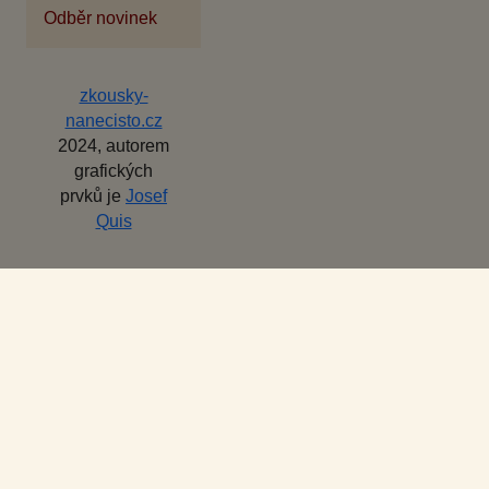
Odběr novinek
zkousky-
nanecisto.cz
2024, autorem
grafických
prvků je
Josef
Quis