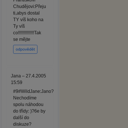
Chudějovi:Přeju
ti,abys dostal
TY víš koho na
Ty víš
co!!!!!!!!!!!!!!Tak
se mějte
odpovědět
Jana – 27.4.2005
15:59
#9#WildJane:Jano?
Nechodíme
spolu náhodou
do třídy: )?6e by
další do
diskuze?