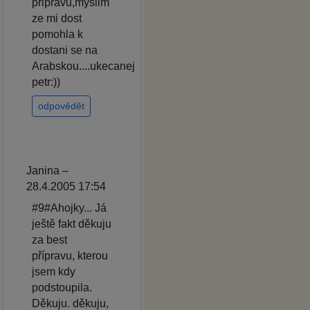
pripravu,myslim
ze mi dost
pomohla k
dostani se na
Arabskou....ukecanej
petr:))
odpovědět
Janina –
28.4.2005 17:54
#9#Ahojky... Já
ještě fakt děkuju
za best
přípravu, kterou
jsem kdy
podstoupila.
Děkuju. děkuju,