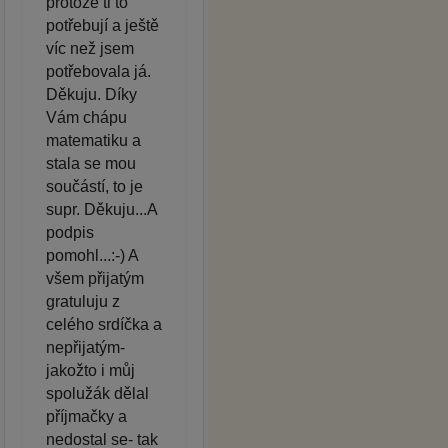
protože ti to
potřebují a ještě
víc než jsem
potřebovala já.
Děkuju. Díky
Vám chápu
matematiku a
stala se mou
součástí, to je
supr. Děkuju...A
podpis
pomohl...:-) A
všem přijatým
gratuluju z
celého srdíčka a
nepřijatým-
jakožto i můj
spolužák dělal
příjmačky a
nedostal se- tak