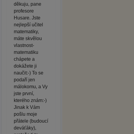
děkuju, pane
profesore
Husare. Jste
nejlepší učitel
matematiky,
máte skvělou
vlastnost-
matematiku
chápete a
dokážete ji
naučit:-) To se
podaří jen
málokomu, a Vy
jste první,
kterého znám:-)
Jinak k Vám
pošlu moje
přátele (budoucí
deváťáky),