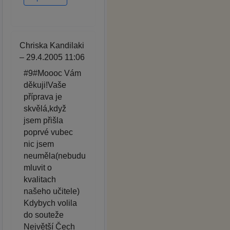
Chriska Kandilaki
– 29.4.2005 11:06
#9#Moooc Vám
děkuji!Vaše
příprava je
skvělá,když
jsem přišla
poprvé vubec
nic jsem
neuměla(nebudu
mluvit o
kvalitach
našeho učitele)
Kdybych volila
do souteže
Největší Čech