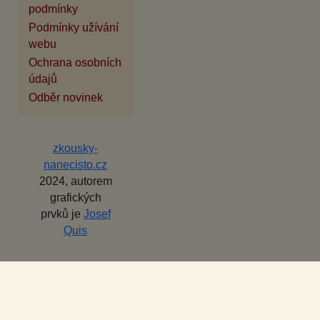
podmínky
Podmínky užívání
webu
Ochrana osobních
údajů
Odběr novinek
zkousky-
nanecisto.cz
2024, autorem
grafických
prvků je
Josef
Quis