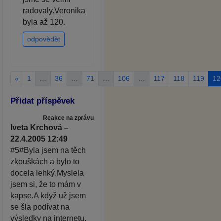
radovaly.Veronika
byla až 120.
odpovědět
«
1
…
36
…
71
…
106
…
117
118
119
12
Přidat příspěvek
Reakce na zprávu
Iveta Krchová –
22.4.2005 12:49
#5#Byla jsem na těch
zkouškách a bylo to
docela lehký.Myslela
jsem si, že to mám v
kapse.A když už jsem
se šla podívat na
výsledky na internetu,