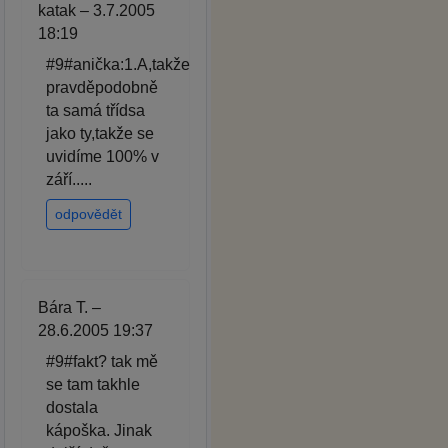
katak – 3.7.2005
18:19
#9#anička:1.A,takže
pravděpodobně
ta samá třídsa
jako ty,takže se
uvidíme 100% v
září.....
odpovědět
Bára T. –
28.6.2005 19:37
#9#fakt? tak mě
se tam takhle
dostala
kápoška. Jinak