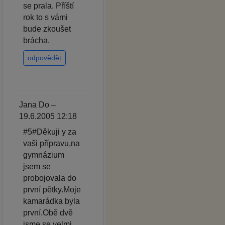
se prala. Příští
rok to s vámi
bude zkoušet
brácha.
odpovědět
Jana Do –
19.6.2005 12:18
#5#Děkuji y za
vaši přípravu,na
gymnázium
jsem se
probojovala do
první pětky.Moje
kamarádka byla
první.Obě dvě
jsme se velmi