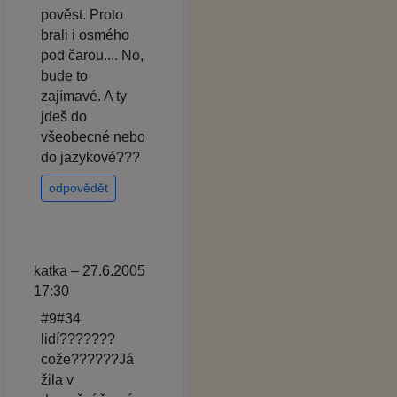
pověst. Proto
brali i osmého
pod čarou.... No,
bude to
zajímavé. A ty
jdeš do
všeobecné nebo
do jazykové???
odpovědět
katka – 27.6.2005
17:30
#9#34
lidí???????
cože??????Já
žila v