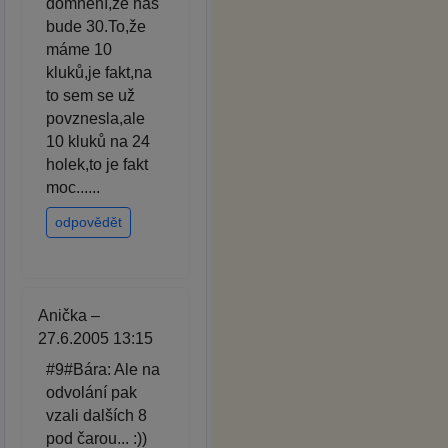
domnění,že nás
bude 30.To,že
máme 10
kluků,je fakt,na
to sem se už
povznesla,ale
10 kluků na 24
holek,to je fakt
moc......
odpovědět
Anička –
27.6.2005 13:15
#9#Bára: Ale na
odvolání pak
vzali dalších 8
pod čarou... :))