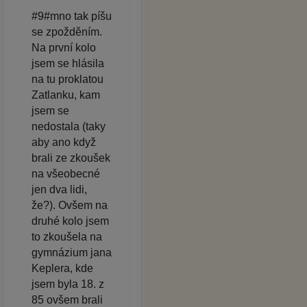
#9#mno tak píšu
se zpožděním.
Na první kolo
jsem se hlásila
na tu proklatou
Zatlanku, kam
jsem se
nedostala (taky
aby ano když
brali ze zkoušek
na všeobecné
jen dva lidi,
že?). Ovšem na
druhé kolo jsem
to zkoušela na
gymnázium jana
Keplera, kde
jsem byla 18. z
85 ovšem brali