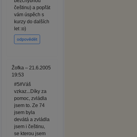
bezchybnou
češtinu) a popřát
vám úspěch s
kurzy do dalších
let :o)
odpovědět
Žofka – 21.6.2005
19:53
#5#Váš
vzkaz...Díky za
pomoc, zvládla
jsem to. Ze 74
jsem byla
devátá a zvládla
jsem i češtinu,
se kterou jsem