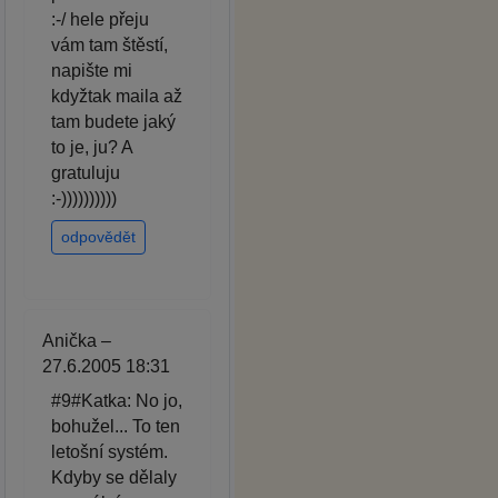
:-/ hele přeju
vám tam štěstí,
napište mi
kdyžtak maila až
tam budete jaký
to je, ju? A
gratuluju
:-))))))))))
odpovědět
Anička –
27.6.2005 18:31
#9#Katka: No jo,
bohužel... To ten
letošní systém.
Kdyby se dělaly