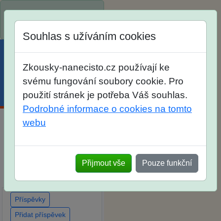
Spustili jsme přihlašování
na školní rok 2026/2027!
Souhlas s užíváním cookies
Zkousky-nanecisto.cz používají ke
svému fungování soubory cookie. Pro
Menu
Účet
Košík
použití stránek je potřeba Váš souhlas.
Podrobné informace o cookies na tomto
webu
Diskuse Jak jste dopadli
u zkoušek na SŠ? Vaše
ohlasy po skutečných
Přijmout vše
Pouze funkční
přijímacích zkouškách
Příspěvky
Přidat příspěvek