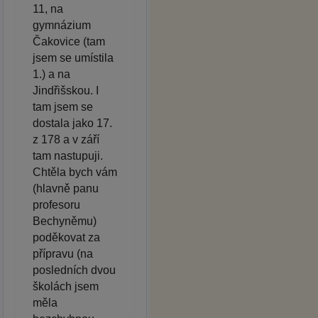
11, na
gymnázium
Čakovice (tam
jsem se umístila
1.) a na
Jindřišskou. I
tam jsem se
dostala jako 17.
z 178 a v září
tam nastupuji.
Chtěla bych vám
(hlavně panu
profesoru
Bechyněmu)
poděkovat za
přípravu (na
posledních dvou
školách jsem
měla