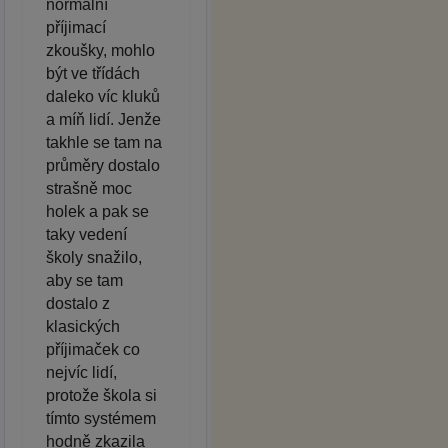
normální
příjimací
zkoušky, mohlo
být ve třídách
daleko víc kluků
a míň lidí. Jenže
takhle se tam na
průměry dostalo
strašně moc
holek a pak se
taky vedení
školy snažilo,
aby se tam
dostalo z
klasických
příjimaček co
nejvíc lidí,
protože škola si
tímto systémem
hodně zkazila