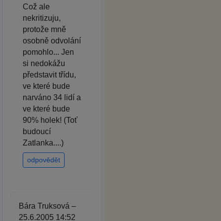
Což ale
nekritizuju,
protože mně
osobně odvolání
pomohlo... Jen
si nedokážu
představit třídu,
ve které bude
narváno 34 lidí a
ve které bude
90% holek! (Toť
budoucí
Zatlanka....)
odpovědět
Bára Truksová –
25.6.2005 14:52