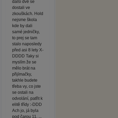
další dvě se
dostali ve
zkouškách. Hold
nejsme škola
kde by dali
samé jedničky,
to prej se tam
stalo naposledy
před asi 8 lety X-
DDDD Taky si
myslím že se
mělo brát na
přijímačky,
takhle budete
třeba vy, co jste
se ostali na
odvolání, patřit k
elitě třídy :-DDD
Ach jo, já byla
pod čarou 11. ...