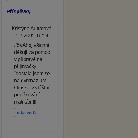
Příspěvky
Kristýna Autratová
– 5.7.2005 16:54
#5#Ahoj všichni,
děkuji za pomoc
v přípravě na
přijímačky -
¨dostala jsem se
na gymnazium
Omska. Zvláštní
poděkování
matikáři !!!!
odpovědět