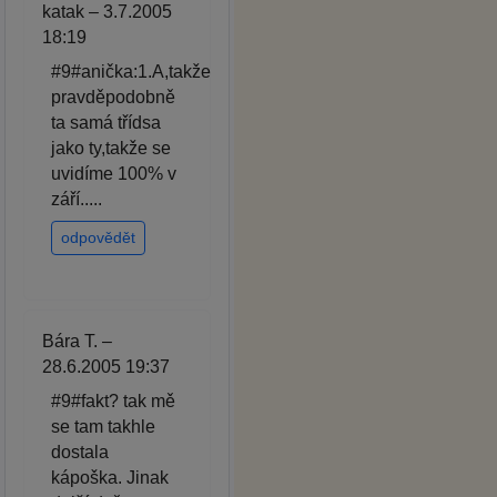
katak – 3.7.2005
18:19
#9#anička:1.A,takže
pravděpodobně
ta samá třídsa
jako ty,takže se
uvidíme 100% v
září.....
odpovědět
Bára T. –
28.6.2005 19:37
#9#fakt? tak mě
se tam takhle
dostala
kápoška. Jinak