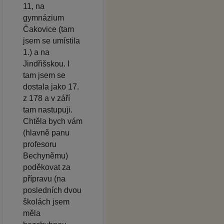
11, na
gymnázium
Čakovice (tam
jsem se umístila
1.) a na
Jindřišskou. I
tam jsem se
dostala jako 17.
z 178 a v září
tam nastupuji.
Chtěla bych vám
(hlavně panu
profesoru
Bechyněmu)
poděkovat za
přípravu (na
posledních dvou
školách jsem
měla