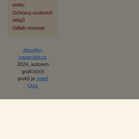
webu
Ochrana osobních
údajů
Odběr novinek
zkousky-
nanecisto.cz
2024, autorem
grafických
prvků je
Josef
Quis