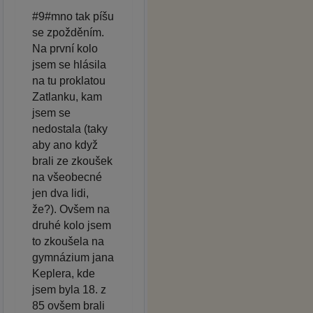
#9#mno tak píšu
se zpožděním.
Na první kolo
jsem se hlásila
na tu proklatou
Zatlanku, kam
jsem se
nedostala (taky
aby ano když
brali ze zkoušek
na všeobecné
jen dva lidi,
že?). Ovšem na
druhé kolo jsem
to zkoušela na
gymnázium jana
Keplera, kde
jsem byla 18. z
85 ovšem brali