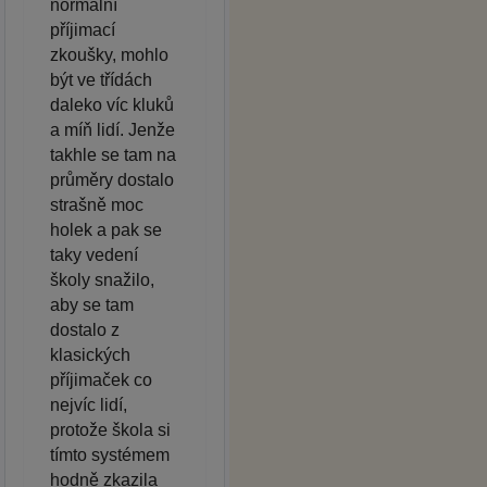
normální
příjimací
zkoušky, mohlo
být ve třídách
daleko víc kluků
a míň lidí. Jenže
takhle se tam na
průměry dostalo
strašně moc
holek a pak se
taky vedení
školy snažilo,
aby se tam
dostalo z
klasických
příjimaček co
nejvíc lidí,
protože škola si
tímto systémem
hodně zkazila