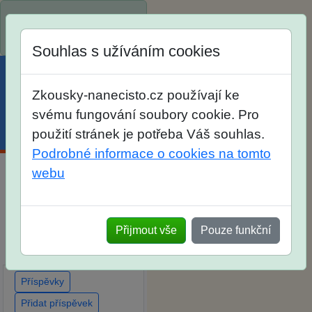
Spustili jsme přihlašování
na školní rok 2026/2027!
Souhlas s užíváním cookies
Zkousky-nanecisto.cz používají ke
svému fungování soubory cookie. Pro
Menu
Účet
Košík
použití stránek je potřeba Váš souhlas.
Podrobné informace o cookies na tomto
webu
Diskuse Jak jste dopadli
u zkoušek na SŠ? Vaše
ohlasy po skutečných
Přijmout vše
Pouze funkční
přijímacích zkouškách
Příspěvky
Přidat příspěvek