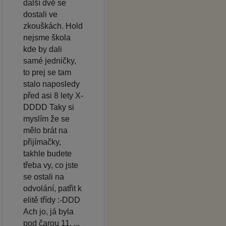
další dvě se
dostali ve
zkouškách. Hold
nejsme škola
kde by dali
samé jedničky,
to prej se tam
stalo naposledy
před asi 8 lety X-
DDDD Taky si
myslím že se
mělo brát na
přijímačky,
takhle budete
třeba vy, co jste
se ostali na
odvolání, patřit k
elitě třídy :-DDD
Ach jo, já byla
pod čarou 11. ...