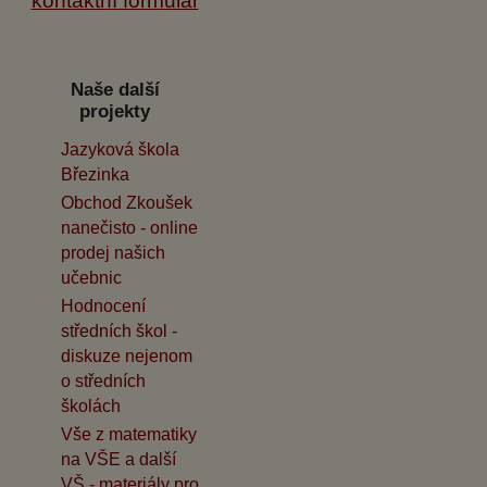
kontaktní formulář
Naše další
projekty
Jazyková škola
Březinka
Obchod Zkoušek
nanečisto - online
prodej našich
učebnic
Hodnocení
středních škol -
diskuze nejenom
o středních
školách
Vše z matematiky
na VŠE a další
VŠ - materiály pro