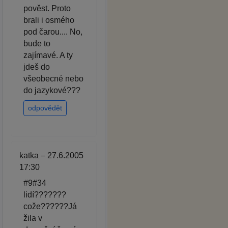
pověst. Proto
brali i osmého
pod čarou.... No,
bude to
zajímavé. A ty
jdeš do
všeobecné nebo
do jazykové???
odpovědět
katka – 27.6.2005
17:30
#9#34
lidí???????
cože??????Já
žila v