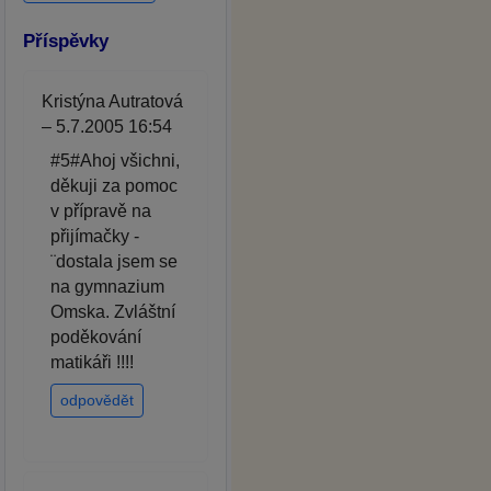
Příspěvky
Kristýna Autratová
– 5.7.2005 16:54
#5#Ahoj všichni,
děkuji za pomoc
v přípravě na
přijímačky -
¨dostala jsem se
na gymnazium
Omska. Zvláštní
poděkování
matikáři !!!!
odpovědět