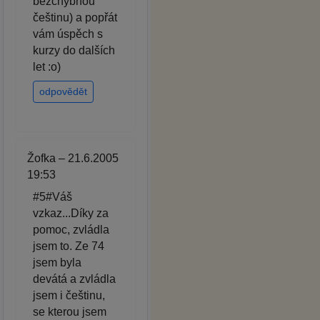
bezchybnou
češtinu) a popřát
vám úspěch s
kurzy do dalších
let :o)
odpovědět
Žofka – 21.6.2005
19:53
#5#Váš
vzkaz...Díky za
pomoc, zvládla
jsem to. Ze 74
jsem byla
devátá a zvládla
jsem i češtinu,
se kterou jsem