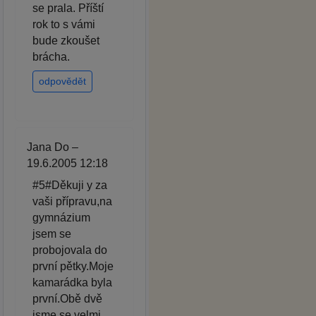
se prala. Příští
rok to s vámi
bude zkoušet
brácha.
odpovědět
Jana Do –
19.6.2005 12:18
#5#Děkuji y za
vaši přípravu,na
gymnázium
jsem se
probojovala do
první pětky.Moje
kamarádka byla
první.Obě dvě
jsme se velmi