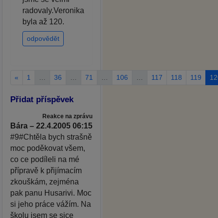
radovaly.Veronika
byla až 120.
odpovědět
«
1
…
36
…
71
…
106
…
117
118
119
12
Přidat příspěvek
Reakce na zprávu
Bára – 22.4.2005 06:15
#9#Chtěla bych strašně
moc poděkovat všem,
co ce podíleli na mé
přípravě k přijímacím
zkouškám, zejména
pak panu Husarivi. Moc
si jeho práce vážím. Na
školu jsem se sice