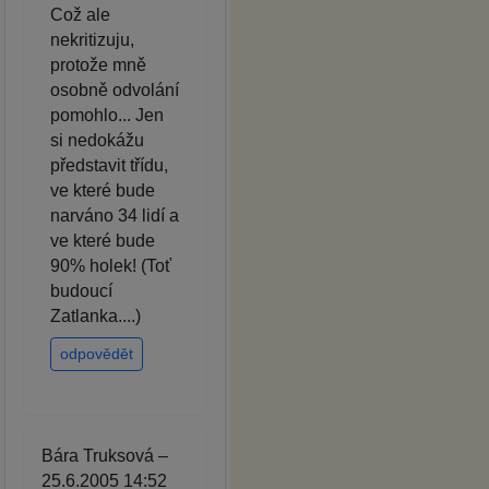
Což ale
nekritizuju,
protože mně
osobně odvolání
pomohlo... Jen
si nedokážu
představit třídu,
ve které bude
narváno 34 lidí a
ve které bude
90% holek! (Toť
budoucí
Zatlanka....)
odpovědět
Bára Truksová –
25.6.2005 14:52