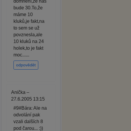
domnění,že nás
bude 30.To,že
máme 10
kluků,je fakt,na
to sem se už
povznesla,ale
10 kluků na 24
holek,to je fakt
moc......
odpovědět
Anička –
27.6.2005 13:15
#9#Bára: Ale na
odvolání pak
vzali dalších 8
pod čarou... :))