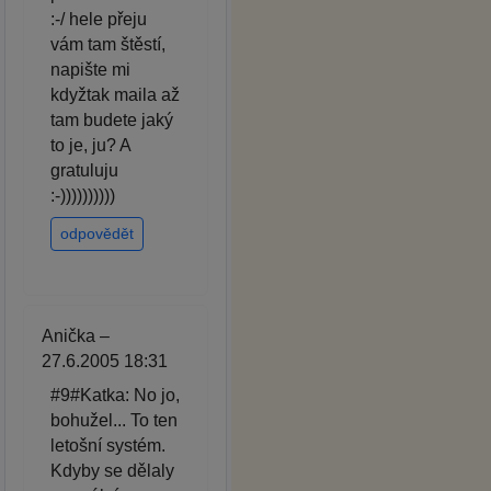
:-/ hele přeju
vám tam štěstí,
napište mi
kdyžtak maila až
tam budete jaký
to je, ju? A
gratuluju
:-))))))))))
odpovědět
Anička –
27.6.2005 18:31
#9#Katka: No jo,
bohužel... To ten
letošní systém.
Kdyby se dělaly