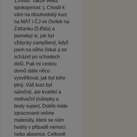
1.místo. Takže velká
spokojenost :). Chodil k
vám na dlouhodobý kurz
na MAT i ČJ ve čtvrtek na
Zatlanku (5.třída) a
pamatuji si, jak byl
vždycky zamyšlený, když
jsem na něho čekal a on
scházel po schodech
dolů. Pak mi cestou
domů stále něco
vysvětloval, jak byl toho
plný. Váš kurz byl
náročný, ale kvalitní a
motivační (nálepky a
body super). Dobře máte
zpracované online
materiály, které se nám
hodily v případě nemoci
nebo absence. Celkově