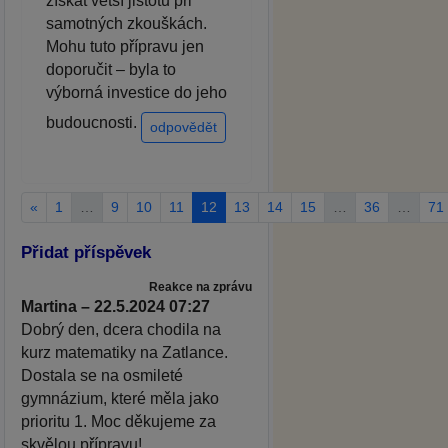
získat větší jistotu při
samotných zkouškách.
Mohu tuto přípravu jen
doporučit – byla to
výborná investice do jeho
budoucnosti.
odpovědět
«
1
…
9
10
11
12
13
14
15
…
36
…
71
Přidat příspěvek
Reakce na zprávu
Martina – 22.5.2024 07:27
Dobrý den, dcera chodila na
kurz matematiky na Zatlance.
Dostala se na osmileté
gymnázium, které měla jako
prioritu 1. Moc děkujeme za
skvělou přípravu!