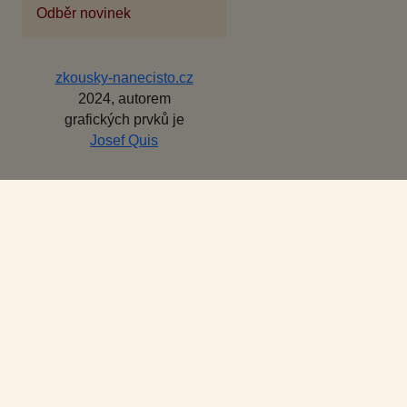
Odběr novinek
zkousky-nanecisto.cz
2024, autorem
grafických prvků je
Josef Quis