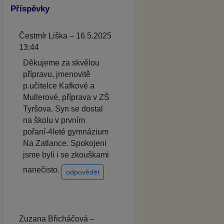
Příspěvky
Čestmír Liška – 16.5.2025
13:44
Děkujeme za skvělou
přípravu, jmenovitě
p.učitelce Kafkové a
Mullerové, příprava v ZŠ
Tyršova. Syn se dostal
na školu v prvním
pořaní-4leté gymnázium
Na Zatlance. Spokojeni
jsme byli i se zkouškami
nanečisto.
odpovědět
Zuzana Břicháčová –