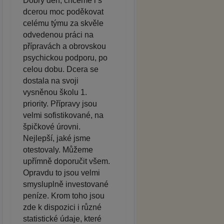
Dobrý den, chceme i s
dcerou moc poděkovat
celému týmu za skvěle
odvedenou práci na
přípravách a obrovskou
psychickou podporu, po
celou dobu. Dcera se
dostala na svoji
vysněnou školu 1.
priority. Přípravy jsou
velmi sofistikované, na
špičkové úrovni.
Nejlepší, jaké jsme
otestovaly. Můžeme
upřímně doporučit všem.
Opravdu to jsou velmi
smysluplně investované
peníze. Krom toho jsou
zde k dispozici i různé
statistické údaje, které