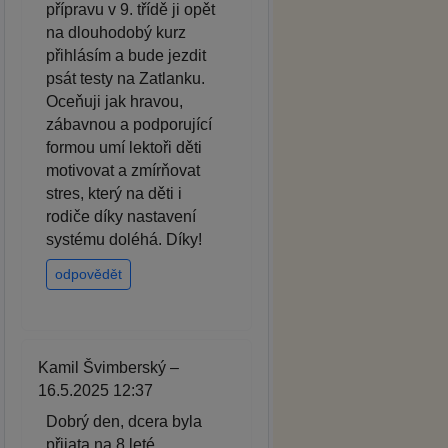
přípravu v 9. třídě ji opět
na dlouhodobý kurz
přihlásím a bude jezdit
psát testy na Zatlanku.
Oceňuji jak hravou,
zábavnou a podporující
formou umí lektoři děti
motivovat a zmírňovat
stres, který na děti i
rodiče díky nastavení
systému doléhá. Díky!
odpovědět
Kamil Švimberský –
16.5.2025 12:37
Dobrý den, dcera byla
přijata na 8 leté