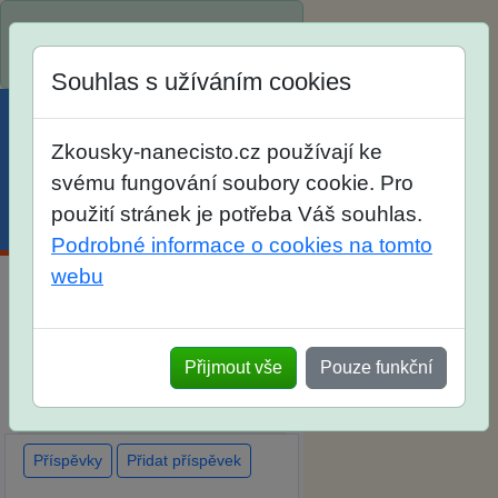
Spustili jsme přihlašování na
školní rok 2026/2027!
Souhlas s užíváním cookies
Zkousky-nanecisto.cz používají ke
svému fungování soubory cookie. Pro
použití stránek je potřeba Váš souhlas.
Menu
Účet
Košík
Podrobné informace o cookies na tomto
webu
Diskuse Jak jste dopadli u
zkoušek na SŠ? Vaše ohlasy po
Přijmout vše
Pouze funkční
skutečných přijímacích
zkouškách
Příspěvky
Přidat příspěvek