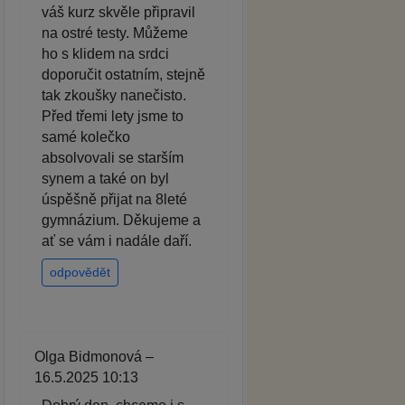
váš kurz skvěle připravil
na ostré testy. Můžeme
ho s klidem na srdci
doporučit ostatním, stejně
tak zkoušky nanečisto.
Před třemi lety jsme to
samé kolečko
absolvovali se starším
synem a také on byl
úspěšně přijat na 8leté
gymnázium. Děkujeme a
ať se vám i nadále daří.
odpovědět
Olga Bidmonová –
16.5.2025 10:13