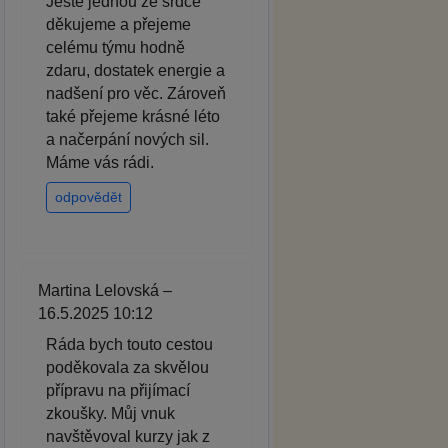
Ještě jednou ze srdce
děkujeme a přejeme
celému týmu hodně
zdaru, dostatek energie a
nadšení pro věc. Zároveň
také přejeme krásné léto
a načerpání nových sil.
Máme vás rádi.
odpovědět
Martina Lelovská –
16.5.2025 10:12
Ráda bych touto cestou
poděkovala za skvělou
přípravu na přijímací
zkoušky. Můj vnuk
navštěvoval kurzy jak z