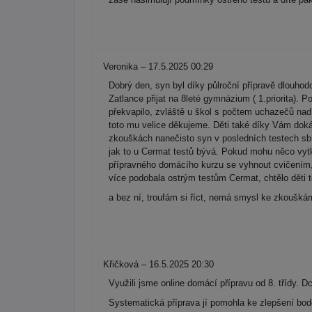
Veronika – 17.5.2025 00:29
Dobrý den, syn byl díky půlroční přípravě dlouh
Zatlance přijat na 8leté gymnázium ( 1.priorita). 
překvapilo, zvláště u škol s počtem uchazečů na
toto mu velice děkujeme. Děti také díky Vám dokáž
zkouškách nanečisto syn v posledních testech sbír
jak to u Cermat testů bývá. Pokud mohu něco vytk
přípravného domácího kurzu se vyhnout cvičením, 
více podobala ostrým testům Cermat, chtělo děti t
a bez ní, troufám si říct, nemá smysl ke zkoušk
Křičková – 16.5.2025 20:30
Využili jsme online domácí přípravu od 8. třídy. D
Systematická příprava jí pomohla ke zlepšení bo