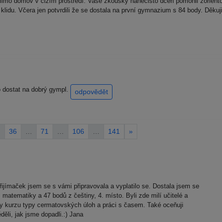
 mimo domov v cizím prostředí. Vaše zkoušky nanečisto dceři pomohli zoriento
v klidu. Včera jen potvrdili že se dostala na první gymnazium s 84 body. Děku
o dostat na dobrý gympl.
odpovědět
…
36
…
71
…
106
…
141
»
řijímaček jsem se s vámi připravovala a vyplatilo se. Dostala jsem se
matematiky a 47 bodů z češtiny, 4. místo. Byli zde milí učitelé a
ky kurzu typy cermatovských úloh a práci s časem. Také oceňuji
ěli, jak jsme dopadli.:) Jana