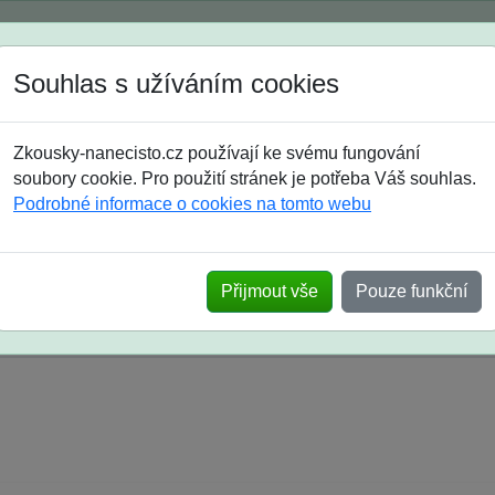
Spustili jsme přihlašování na školní rok 2026/2027!
Souhlas s užíváním cookies
Jak si vybrat
Časté dotazy
Zkousky-nanecisto.cz používají ke svému fungování
8. třída
9. třída
střední
maturanti
soutěže
prázdniny
soubory cookie. Pro použití stránek je potřeba Váš souhlas.
Podrobné informace o cookies na tomto webu
k na SŠ? Vaše ohlasy po skutečných přijímací
Přijmout vše
Pouze funkční