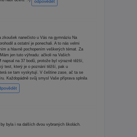
odpovědět
ika zkoušek nanečisto u Vás na gymnáziu Na
ohodil a ostatní je ponechali. A to nás velmi
vením a hlavně pochopením veškerých témat. Za
 Mám jen tuto výhradu: ačkoli na Vašich
M napsal na 37 bodů, protože byl výrazně těžší,
test, který je o poznání těžší, pak u
erá se tam vyskytují. V češtine zase, ač ta se
míru. Každopádně svůj smysl Vaše příprava splnila
dpovědět
á by byla i na dalších dvou vybraných školách.