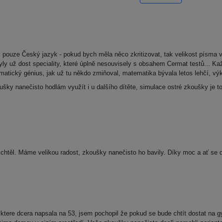
l pouze Český jazyk - pokud bych měla něco zkritizovat, tak velikost písma 
 byly už dost speciality, které úplně nesouvisely s obsahem Cermat testů... K
matický génius, jak už tu někdo zmiňoval, matematika bývala letos lehčí, vý
ky nanečisto hodlám využít i u dalšího dítěte, simulace ostré zkoušky je t
chtěl. Máme velikou radost, zkoušky nanečisto ho bavily. Díky moc a ať se 
tere dcera napsala na 53, jsem pochopil že pokud se bude chtít dostat na g