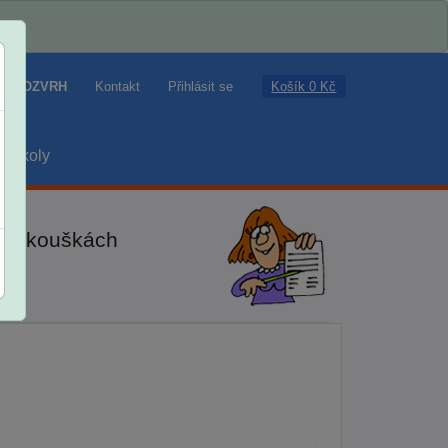
Košík 0 Kč
ROZVRH
Kontakt
Přihlásit se
školy
ch zkouškách