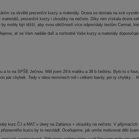
ním za skvělé prezenční kurzy a materiály. Dcera se dostala na své vysněn
ateriálů, prezenční kurzy i zkoušky na nečisto. Díky nim získala dcera se
by mohly být těžší, aby svou obtížností více odpovídaly testům Cermat, kte
řejeme, ať se Vám nadále daří a rozhodně Vaše kurzy a materiály doporuču
tu a to na SPŠE Ječnou. Měl jsem 29 b matiku a 38 b češtinu. Bylo to o fous
zniklo pár chybek. Tedy v obou termínech mě i celkem bavily, jen ty chybky… 
odobý kurz ČJ a MAT v úterý na Zatlance + zkoušky na nečisto. V přijímacíc
přípravného kurzu by to nezvládl. Oceňujeme, jak umíte motivovat děti (samo
k není tak vystresované. Děkujeme celému týmu a od října tam máte pro změn