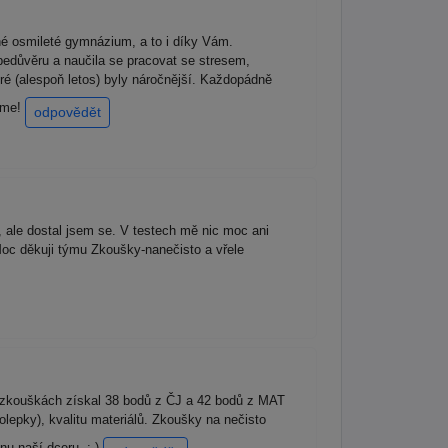
é osmileté gymnázium, a to i díky Vám.
bedůvěru a naučila se pracovat se stresem,
ré (alespoň letos) byly náročnější. Každopádně
jeme!
odpovědět
, ale dostal jsem se. V testech mě nic moc ani
Moc děkuji týmu Zkoušky-nanečisto a vřele
h zkouškách získal 38 bodů z ČJ a 42 bodů z MAT
lepky), kvalitu materiálů. Zkoušky na nečisto
u naší dceru. :-)