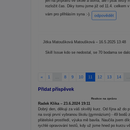
jen na přípravu ve škole a doma, ale i psát testy
rozložit čas. Diky tomu jsme již od 11.4. celkem 
vám pro přihlásím syna :-).
odpovědět
Jitka Matoušková Matoušková – 16.5.2025 13:48
Skill Issue kdo se nedostal, se 70 bodama se dal
«
1
…
8
9
10
11
12
13
14
Přidat příspěvek
Reakce na zprávu
Radek Klika – 23.6.2024 19:11
Dobrý den, děkuji za váš skvělý kurz. Od října až do p
na svoji první vybranou školu (gymnázium) - 49 bodů z 
přátelské prostředí, výuka mě bavila. Naučila jsem dí
rychlé opravování testů, kdy už jsme hned po kurzu věd