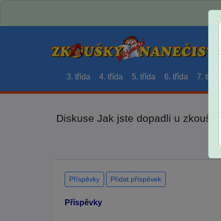
3. třída
4. třída
5. třída
6. třída
7. třída
Diskuse Jak jste dopadli u zkouše
Příspěvky
Přidat příspěvek
Příspěvky