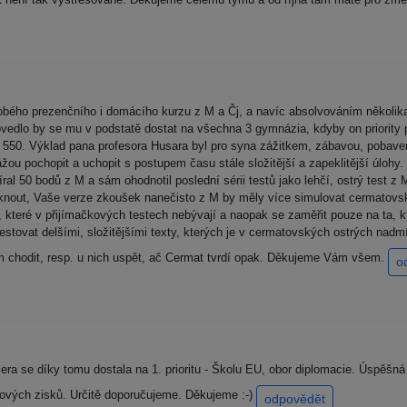
odobého prezenčního i domácího kurzu z M a Čj, a navíc absolvováním někol
Povedlo by se mu v podstatě dostat na všechna 3 gymnázia, kdyby on priority pr
d 550. Výklad pana profesora Husara byl pro syna zážitkem, zábavou, poba
ou pochopit a uchopit s postupem času stále složitější a zapeklitější úlohy.
al 50 bodů z M a sám ohodnotil poslední sérii testů jako lehčí, ostrý test z 
nout, Vaše verze zkoušek nanečisto z M by měly více simulovat cermatovský 
které v přijímačkových testech nebývají a naopak se zaměřit pouze na ta, kt
estovat delšími, složitějšími texty, kterých je v cermatovských ostrých nad
ám chodit, resp. u nich uspět, ač Cermat tvrdí opak. Děkujeme Vám všem.
o
cera se díky tomu dostala na 1. prioritu - Školu EU, obor diplomacie. Úspěšn
dových zisků. Určitě doporučujeme. Děkujeme :-)
odpovědět