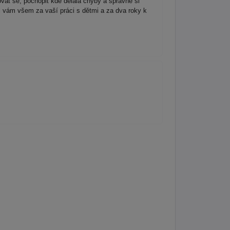
vat se, pochopit kde dělala chyby a správně si
ji vám všem za vaší práci s dětmi a za dva roky k