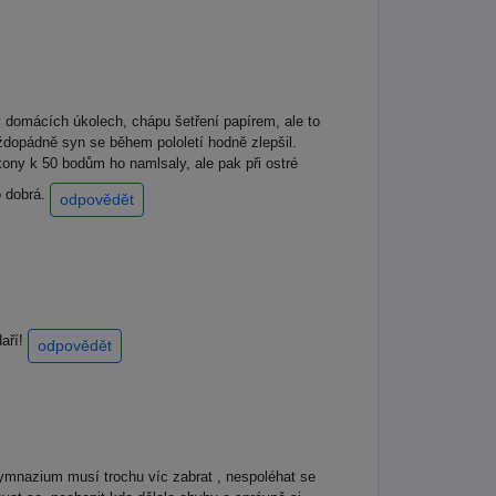
v domácích úkolech, chápu šetření papírem, ale to
aždopádně syn se během pololetí hodně zlepšil.
kony k 50 bodům ho namlsaly, ale pak při ostré
o dobrá.
odpovědět
daří!
odpovědět
ymnazium musí trochu víc zabrat , nespoléhat se