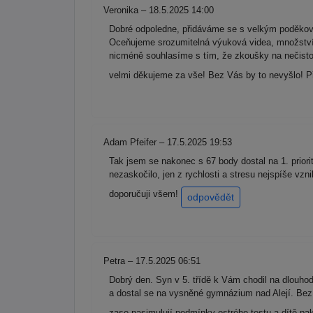
Veronika – 18.5.2025 14:00
Dobré odpoledne, přidáváme se s velkým poděková
Oceňujeme srozumitelná výuková videa, množství m
nicméně souhlasíme s tím, že zkoušky na nečisto 
velmi děkujeme za vše! Bez Vás by to nevyšlo! P
Adam Pfeifer – 17.5.2025 19:53
Tak jsem se nakonec s 67 body dostal na 1. priori
nezaskočilo, jen z rychlosti a stresu nejspíše v
doporučuji všem!
odpovědět
Petra – 17.5.2025 06:51
Dobrý den. Syn v 5. třídě k Vám chodil na dlouh
a dostal se na vysněné gymnázium nad Alejí. Bez 
zase nasimulují podmínky ostrého testu a dítě pa