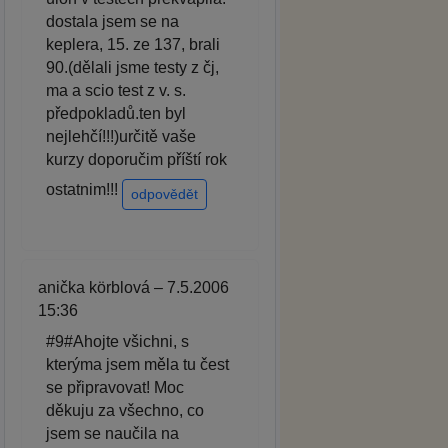
dostala jsem se na
keplera, 15. ze 137, brali
90.(dělali jsme testy z čj,
ma a scio test z v. s.
předpokladů.ten byl
nejlehčí!!!)určitě vaše
kurzy doporučim příští rok
ostatnim!!!
odpovědět
anička körblová – 7.5.2006
15:36
#9#Ahojte všichni, s
kterýma jsem měla tu čest
se připravovat! Moc
děkuju za všechno, co
jsem se naučila na