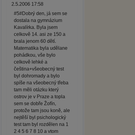
2.5.2006 17:58
#5#Dobrý den, já sem se
dostala na gymnázium
Kavalírka. Byla jsem
celkově 14. asi ze 150 a
brala jenom 60 dětí.
Matematika byla udělane
pohádkou, vše bylo
celkově lehké a
čeština+všeobecný test
byl dohromady a bylo
spíše na všeobecný třeba
tam měli otázku který
ostrov je v Praze a topla
sem se dobře Žofín,
protože tam jsou koně, ale
nejtěší byl psichologický
test tam byl rozdělen na 1
2 4 5 6 7 8 10 a vtom