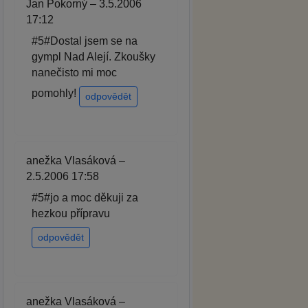
Jan Pokorný – 3.5.2006
17:12
#5#Dostal jsem se na
gympl Nad Alejí. Zkoušky
nanečisto mi moc
pomohly!
odpovědět
anežka Vlasáková –
2.5.2006 17:58
#5#jo a moc děkuji za
hezkou přípravu
odpovědět
anežka Vlasáková –