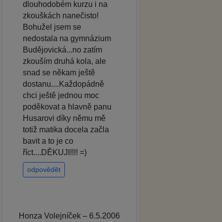
dlouhodobém kurzu i na
zkouškách nanečisto!
Bohužel jsem se
nedostala na gymnázium
Budějovická...no zatím
zkouším druhá kola, ale
snad se někam ještě
dostanu....Každopádně
chci ještě jednou moc
poděkovat a hlavně panu
Husarovi díky němu mě
totiž matika docela začla
bavit a to je co
říct....DĚKUJI!!!! =)
odpovědět
Honza Volejníček – 6.5.2006