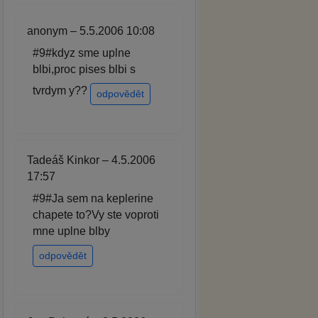
anonym – 5.5.2006 10:08
#9#kdyz sme uplne
blbi,proc pises blbi s
tvrdym y??
odpovědět
Tadeáš Kinkor – 4.5.2006
17:57
#9#Ja sem na keplerine
chapete to?Vy ste voproti
mne uplne blby
odpovědět