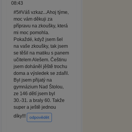
08:43
#5#Váš vzkaz...Ahoj týme,
moc vám děkuji za
přípravu na zkoušky, která
mi moc pomohla.
Pokaždé, když jsem šel
na vaše zkoušky, tak jsem
se těšil na matiku s panem
učitelem Alešem. Češtinu
jsem doháněl jěště trochu
doma a výsledek se zdařil.
Byl jsem přijatý na
gymnázium Nad Štolou,
ze 146 dětí jsem byl
30.-31. a braly 60. Takže
super a ještě jednou
díky!!!
odpovědět