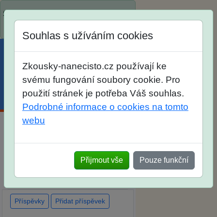
Spustili jsme přihlašování na školní
rok 2026/2027!
Souhlas s užíváním cookies
Zkousky-nanecisto.cz používají ke
svému fungování soubory cookie. Pro
použití stránek je potřeba Váš souhlas.
Menu
Účet
Košík
Podrobné informace o cookies na tomto
webu
Diskuse Jak jste dopadli u
zkoušek na SŠ? Vaše ohlasy po
Přijmout vše
Pouze funkční
skutečných přijímacích
zkouškách
Příspěvky
Přidat příspěvek