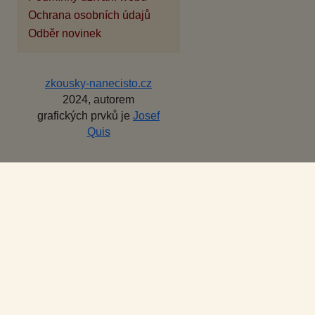
Ochrana osobních údajů
Odběr novinek
zkousky-nanecisto.cz
2024, autorem
grafických prvků je
Josef
Quis