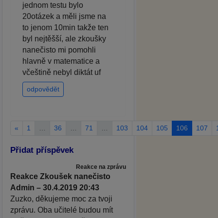
jednom testu bylo
20otázek a měli jsme na
to jenom 10min takže ten
byl nejtěšší, ale zkoušky
nanečisto mi pomohli
hlavně v matematice a
včeštině nebyl diktát uf
odpovědět
«
1
…
36
…
71
…
103
104
105
106
107
Přidat příspěvek
Reakce na zprávu
Reakce Zkoušek nanečisto
Admin – 30.4.2019 20:43
Zuzko, děkujeme moc za tvoji
zprávu. Oba učitelé budou mít