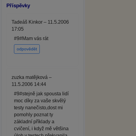
Příspěvky
Tadeáš Kinkor – 11.5.2006
17:05
#9#Mam vás rát
odpovědět
zuzka matějková –
11.5.2006 14:44
#9#stejně jak spousta lidí
moc díky za vaše skvělý
testy nanečisto,dost mi
pomohly poznat ty
základní příklady a
cvičení, i když mě většina
úloh v testech překvapila.