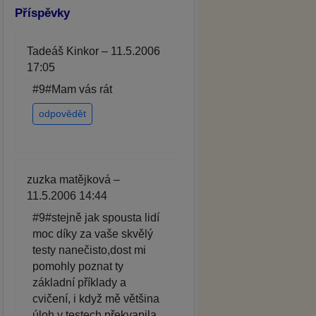
Příspěvky
Tadeáš Kinkor – 11.5.2006
17:05
#9#Mam vás rát
odpovědět
zuzka matějková –
11.5.2006 14:44
#9#stejně jak spousta lidí
moc díky za vaše skvělý
testy nanečisto,dost mi
pomohly poznat ty
základní příklady a
cvičení, i když mě většina
úloh v testech překvapila.