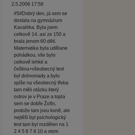
2.5.2006 17:58
#5#Dobrý den, já sem se
dostala na gymnázium
Kavalírka. Byla jsem
celkově 14. asi ze 150 a
brala jenom 60 dětí.
Matematika byla udělane
pohádkou, vše bylo
celkově lehké a
čeština+všeobecný test
byl dohromady a bylo
spíše na všeobecný třeba
tam měli otázku který
ostrov je v Praze a topla
sem se dobře Žofín,
protože tam jsou koně, ale
nejtěší byl psichologický
test tam byl rozdělen na 1
2 4 5 6 7 8 10 a vtom