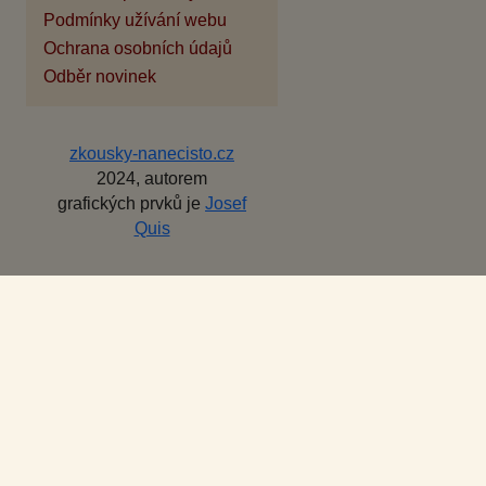
Podmínky užívání webu
Ochrana osobních údajů
Odběr novinek
zkousky-nanecisto.cz
2024, autorem
grafických prvků je
Josef
Quis