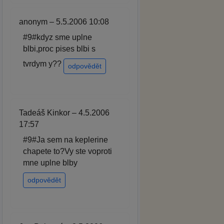
anonym – 5.5.2006 10:08
#9#kdyz sme uplne
blbi,proc pises blbi s
tvrdym y??
odpovědět
Tadeáš Kinkor – 4.5.2006
17:57
#9#Ja sem na keplerine
chapete to?Vy ste voproti
mne uplne blby
odpovědět