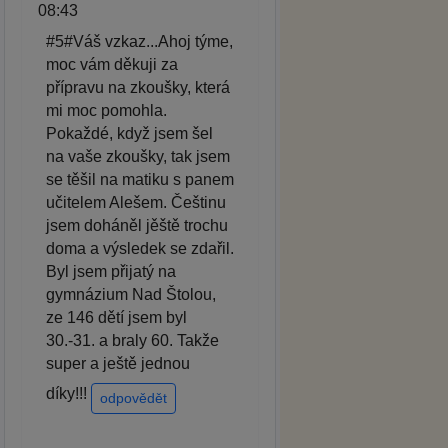
08:43
#5#Váš vzkaz...Ahoj týme,
moc vám děkuji za
přípravu na zkoušky, která
mi moc pomohla.
Pokaždé, když jsem šel
na vaše zkoušky, tak jsem
se těšil na matiku s panem
učitelem Alešem. Češtinu
jsem doháněl jěště trochu
doma a výsledek se zdařil.
Byl jsem přijatý na
gymnázium Nad Štolou,
ze 146 dětí jsem byl
30.-31. a braly 60. Takže
super a ještě jednou
díky!!!
odpovědět