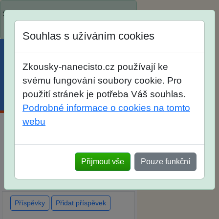
Spustili jsme přihlašování na školní
rok 2026/2027!
Souhlas s užíváním cookies
Zkousky-nanecisto.cz používají ke
svému fungování soubory cookie. Pro
použití stránek je potřeba Váš souhlas.
Menu
Účet
Košík
Podrobné informace o cookies na tomto
webu
Diskuse Jak jste dopadli u
zkoušek na SŠ? Vaše ohlasy po
Přijmout vše
Pouze funkční
skutečných přijímacích
zkouškách
Příspěvky
Přidat příspěvek