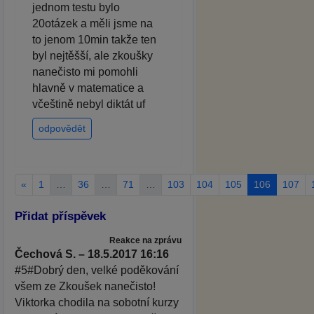
jednom testu bylo
20otázek a měli jsme na
to jenom 10min takže ten
byl nejtěšší, ale zkoušky
nanečisto mi pomohli
hlavně v matematice a
včeštině nebyl diktát uf
odpovědět
«
1
…
36
…
71
…
103
104
105
106
107
Přidat příspěvek
Reakce na zprávu
Čechová S. – 18.5.2017 16:16
#5#Dobrý den, velké poděkování
všem ze Zkoušek nanečisto!
Viktorka chodila na sobotní kurzy