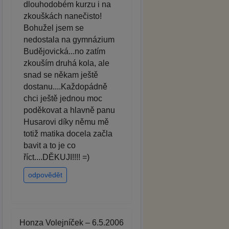
dlouhodobém kurzu i na
zkouškách nanečisto!
Bohužel jsem se
nedostala na gymnázium
Budějovická...no zatím
zkouším druhá kola, ale
snad se někam ještě
dostanu....Každopádně
chci ještě jednou moc
poděkovat a hlavně panu
Husarovi díky němu mě
totiž matika docela začla
bavit a to je co
říct....DĚKUJI!!!! =)
odpovědět
Honza Volejníček – 6.5.2006