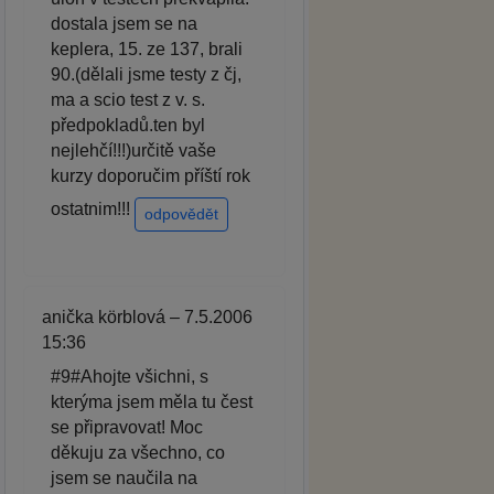
dostala jsem se na
keplera, 15. ze 137, brali
90.(dělali jsme testy z čj,
ma a scio test z v. s.
předpokladů.ten byl
nejlehčí!!!)určitě vaše
kurzy doporučim příští rok
ostatnim!!!
odpovědět
anička körblová – 7.5.2006
15:36
#9#Ahojte všichni, s
kterýma jsem měla tu čest
se připravovat! Moc
děkuju za všechno, co
jsem se naučila na