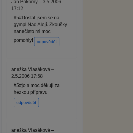
Jan Pokorný – 3.5.2006
17:12
#5#Dostal jsem se na
gympl Nad Alejí. Zkoušky
nanečisto mi moc
pomohly!
odpovědět
anežka Vlasáková –
2.5.2006 17:58
#5#jo a moc děkuji za
hezkou přípravu
odpovědět
anežka Vlasáková –