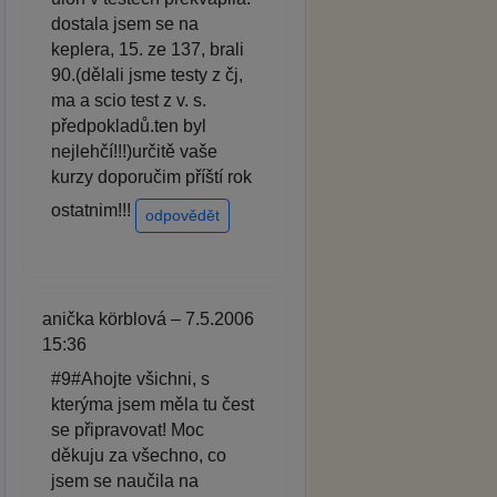
dostala jsem se na
keplera, 15. ze 137, brali
90.(dělali jsme testy z čj,
ma a scio test z v. s.
předpokladů.ten byl
nejlehčí!!!)určitě vaše
kurzy doporučim příští rok
ostatnim!!!
odpovědět
anička körblová – 7.5.2006
15:36
#9#Ahojte všichni, s
kterýma jsem měla tu čest
se připravovat! Moc
děkuju za všechno, co
jsem se naučila na