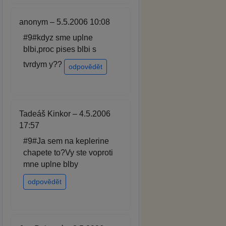
anonym – 5.5.2006 10:08
#9#kdyz sme uplne
blbi,proc pises blbi s
tvrdym y??
odpovědět
Tadeáš Kinkor – 4.5.2006
17:57
#9#Ja sem na keplerine
chapete to?Vy ste voproti
mne uplne blby
odpovědět