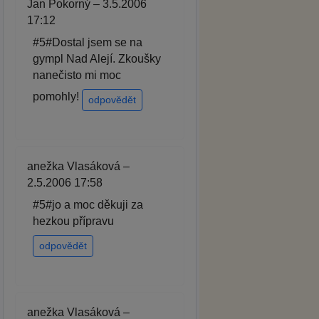
Jan Pokorný – 3.5.2006
17:12
#5#Dostal jsem se na
gympl Nad Alejí. Zkoušky
nanečisto mi moc
pomohly!
odpovědět
anežka Vlasáková –
2.5.2006 17:58
#5#jo a moc děkuji za
hezkou přípravu
odpovědět
anežka Vlasáková –