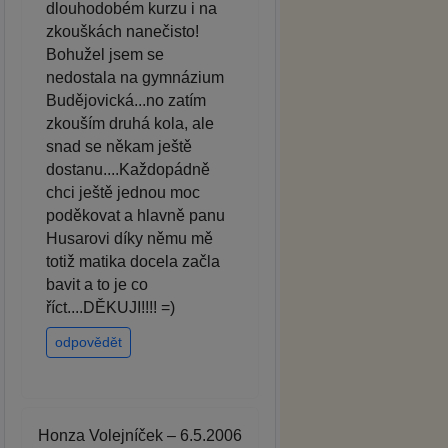
dlouhodobém kurzu i na
zkouškách nanečisto!
Bohužel jsem se
nedostala na gymnázium
Budějovická...no zatím
zkouším druhá kola, ale
snad se někam ještě
dostanu....Každopádně
chci ještě jednou moc
poděkovat a hlavně panu
Husarovi díky němu mě
totiž matika docela začla
bavit a to je co
říct....DĚKUJI!!!! =)
odpovědět
Honza Volejníček – 6.5.2006