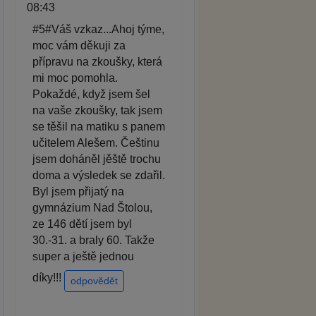
08:43
#5#Váš vzkaz...Ahoj týme,
moc vám děkuji za
přípravu na zkoušky, která
mi moc pomohla.
Pokaždé, když jsem šel
na vaše zkoušky, tak jsem
se těšil na matiku s panem
učitelem Alešem. Češtinu
jsem doháněl jěště trochu
doma a výsledek se zdařil.
Byl jsem přijatý na
gymnázium Nad Štolou,
ze 146 dětí jsem byl
30.-31. a braly 60. Takže
super a ještě jednou
díky!!!
odpovědět