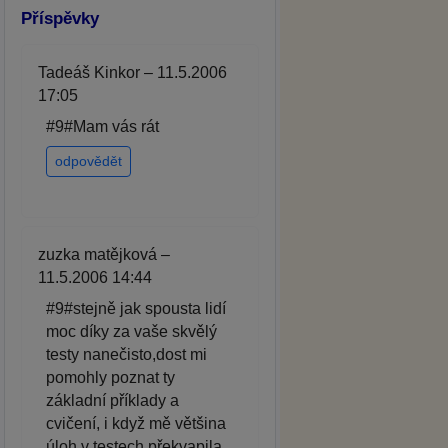
Příspěvky
Tadeáš Kinkor – 11.5.2006
17:05
#9#Mam vás rát
odpovědět
zuzka matějková –
11.5.2006 14:44
#9#stejně jak spousta lidí
moc díky za vaše skvělý
testy nanečisto,dost mi
pomohly poznat ty
základní příklady a
cvičení, i když mě většina
úloh v testech překvapila.