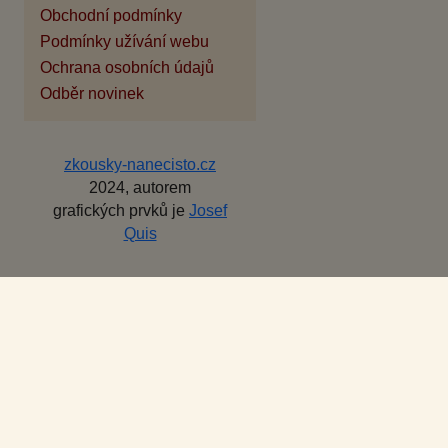
Obchodní podmínky
Podmínky užívání webu
Ochrana osobních údajů
Odběr novinek
zkousky-nanecisto.cz
2024, autorem
grafických prvků je
Josef
Quis