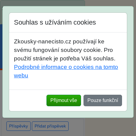
Spustili jsme přihlašování na školní
rok 2026/2027!
Souhlas s užíváním cookies
Zkousky-nanecisto.cz používají ke
svému fungování soubory cookie. Pro
použití stránek je potřeba Váš souhlas.
Menu
Účet
Košík
Podrobné informace o cookies na tomto
webu
Diskuse Jak jste dopadli u
zkoušek na SŠ? Vaše ohlasy po
Přijmout vše
Pouze funkční
skutečných přijímacích
zkouškách
Příspěvky
Přidat příspěvek