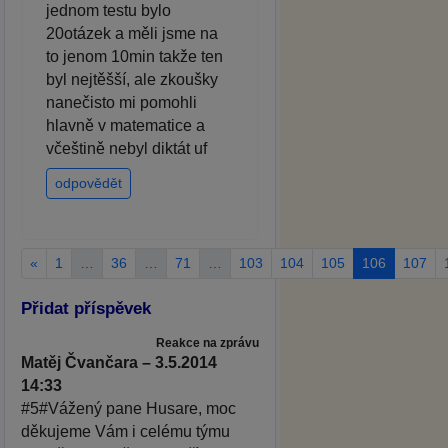
jednom testu bylo
20otázek a měli jsme na
to jenom 10min takže ten
byl nejtěšší, ale zkoušky
nanečisto mi pomohli
hlavně v matematice a
včeštině nebyl diktát uf
odpovědět
«
1
…
36
…
71
…
103
104
105
106
107
Přidat příspěvek
Reakce na zprávu
Matěj Čvančara – 3.5.2014
14:33
#5#Vážený pane Husare, moc
děkujeme Vám i celému týmu