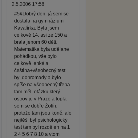
2.5.2006 17:58
#5#Dobrý den, já sem se
dostala na gymnázium
Kavalírka. Byla jsem
celkově 14. asi ze 150 a
brala jenom 60 dětí.
Matematika byla udělane
pohádkou, vše bylo
celkově lehké a
čeština+všeobecný test
byl dohromady a bylo
spíše na všeobecný třeba
tam měli otázku který
ostrov je v Praze a topla
sem se dobře Žofín,
protože tam jsou koně, ale
nejtěší byl psichologický
test tam byl rozdělen na 1
2 4 5 6 7 8 10 a vtom