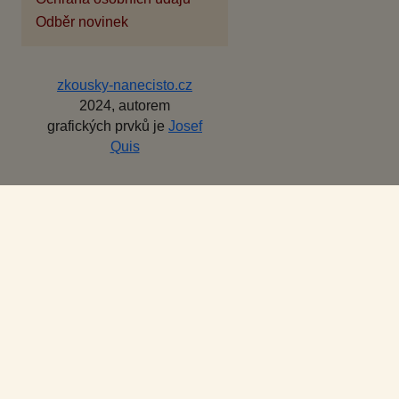
Odběr novinek
zkousky-nanecisto.cz
2024, autorem
grafických prvků je
Josef
Quis