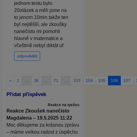
jednom testu bylo
20otázek a měli jsme na
to jenom 10min takže ten
byl nejtěšší, ale zkoušky
nanečisto mi pomohli
hlavně v matematice a
včeštině nebyl diktát uf
odpovědět
«
1
…
36
…
71
…
103
104
105
106
107
Přidat příspěvek
Reakce na zprávu
Reakce Zkoušek nanečisto
Magdalena – 19.5.2025 11:22
Moc děkujeme za krásnou zprávu
– máme velkou radost z úspěchu