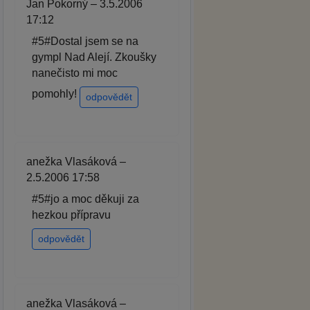
Jan Pokorný – 3.5.2006
17:12
#5#Dostal jsem se na
gympl Nad Alejí. Zkoušky
nanečisto mi moc
pomohly!
odpovědět
anežka Vlasáková –
2.5.2006 17:58
#5#jo a moc děkuji za
hezkou přípravu
odpovědět
anežka Vlasáková –