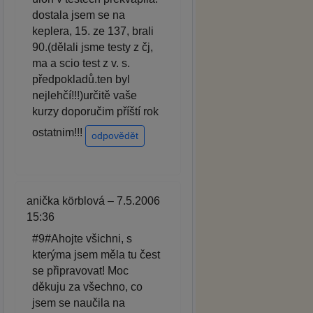
dostala jsem se na
keplera, 15. ze 137, brali
90.(dělali jsme testy z čj,
ma a scio test z v. s.
předpokladů.ten byl
nejlehčí!!!)určitě vaše
kurzy doporučim příští rok
ostatnim!!!
odpovědět
anička körblová – 7.5.2006
15:36
#9#Ahojte všichni, s
kterýma jsem měla tu čest
se připravovat! Moc
děkuju za všechno, co
jsem se naučila na