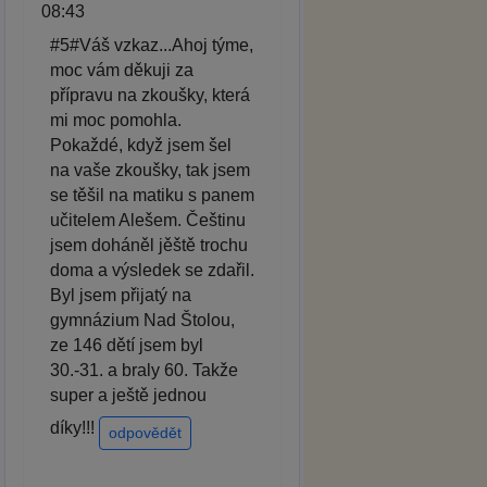
08:43
#5#Váš vzkaz...Ahoj týme,
moc vám děkuji za
přípravu na zkoušky, která
mi moc pomohla.
Pokaždé, když jsem šel
na vaše zkoušky, tak jsem
se těšil na matiku s panem
učitelem Alešem. Češtinu
jsem doháněl jěště trochu
doma a výsledek se zdařil.
Byl jsem přijatý na
gymnázium Nad Štolou,
ze 146 dětí jsem byl
30.-31. a braly 60. Takže
super a ještě jednou
díky!!!
odpovědět