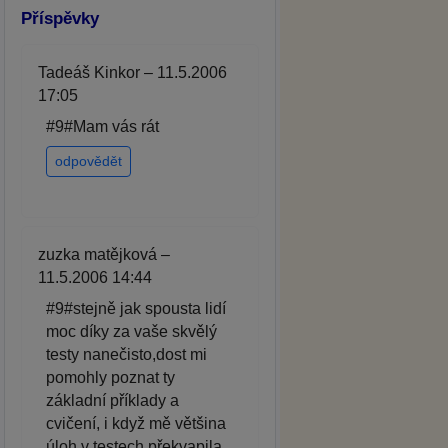
Příspěvky
Tadeáš Kinkor – 11.5.2006
17:05
#9#Mam vás rát
odpovědět
zuzka matějková –
11.5.2006 14:44
#9#stejně jak spousta lidí
moc díky za vaše skvělý
testy nanečisto,dost mi
pomohly poznat ty
základní příklady a
cvičení, i když mě většina
úloh v testech překvapila.