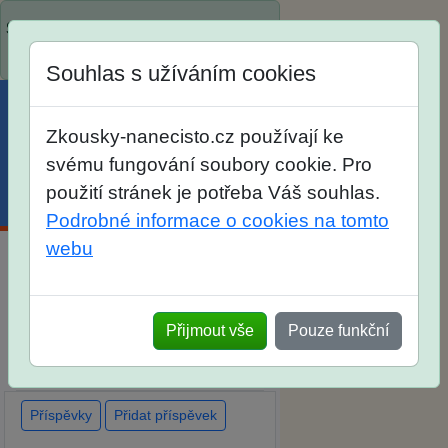
Spustili jsme přihlašování na školní
rok 2026/2027!
Souhlas s užíváním cookies
Zkousky-nanecisto.cz používají ke
svému fungování soubory cookie. Pro
použití stránek je potřeba Váš souhlas.
Menu
Účet
Košík
Podrobné informace o cookies na tomto
webu
Diskuse Jak jste dopadli u
zkoušek na SŠ? Vaše ohlasy po
Přijmout vše
Pouze funkční
skutečných přijímacích
zkouškách
Příspěvky
Přidat příspěvek