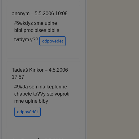
anonym – 5.5.2006 10:08
#9#kdyz sme uplne
blbi,proc pises blbi s
tvrdym y??
odpovědět
Tadeáš Kinkor – 4.5.2006
17:57
#9#Ja sem na keplerine
chapete to?Vy ste voproti
mne uplne blby
odpovědět