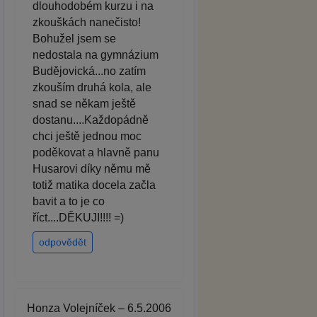
dlouhodobém kurzu i na
zkouškách nanečisto!
Bohužel jsem se
nedostala na gymnázium
Budějovická...no zatím
zkouším druhá kola, ale
snad se někam ještě
dostanu....Každopádně
chci ještě jednou moc
poděkovat a hlavně panu
Husarovi díky němu mě
totiž matika docela začla
bavit a to je co
říct....DĚKUJI!!!! =)
odpovědět
Honza Volejníček – 6.5.2006