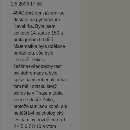
2.5.2006 17:58
#5#Dobrý den, já sem se
dostala na gymnázium
Kavalírka. Byla jsem
celkově 14. asi ze 150 a
brala jenom 60 dětí.
Matematika byla udělane
pohádkou, vše bylo
celkově lehké a
čeština+všeobecný test
byl dohromady a bylo
spíše na všeobecný třeba
tam měli otázku který
ostrov je v Praze a topla
sem se dobře Žofín,
protože tam jsou koně, ale
nejtěší byl psichologický
test tam byl rozdělen na 1
2 4 5 6 7 8 10 a vtom