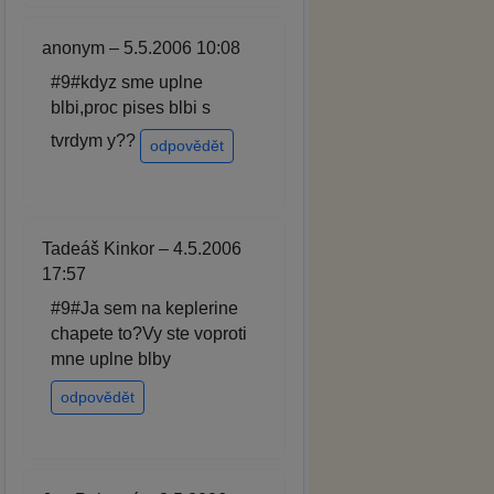
anonym – 5.5.2006 10:08
#9#kdyz sme uplne
blbi,proc pises blbi s
tvrdym y??
odpovědět
Tadeáš Kinkor – 4.5.2006
17:57
#9#Ja sem na keplerine
chapete to?Vy ste voproti
mne uplne blby
odpovědět