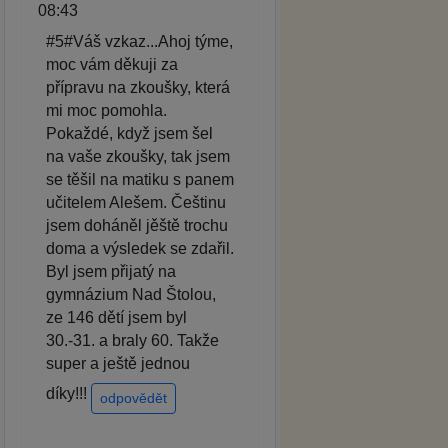
08:43
#5#Váš vzkaz...Ahoj týme,
moc vám děkuji za
přípravu na zkoušky, která
mi moc pomohla.
Pokaždé, když jsem šel
na vaše zkoušky, tak jsem
se těšil na matiku s panem
učitelem Alešem. Češtinu
jsem doháněl jěště trochu
doma a výsledek se zdařil.
Byl jsem přijatý na
gymnázium Nad Štolou,
ze 146 dětí jsem byl
30.-31. a braly 60. Takže
super a ještě jednou
díky!!!
odpovědět