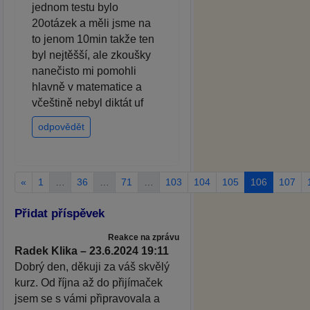
jednom testu bylo
20otázek a měli jsme na
to jenom 10min takže ten
byl nejtěšší, ale zkoušky
nanečisto mi pomohli
hlavně v matematice a
včeštině nebyl diktát uf
odpovědět
«
1
…
36
…
71
…
103
104
105
106
107
Přidat příspěvek
Reakce na zprávu
Radek Klika – 23.6.2024 19:11
Dobrý den, děkuji za váš skvělý
kurz. Od října až do přijímaček
jsem se s vámi připravovala a