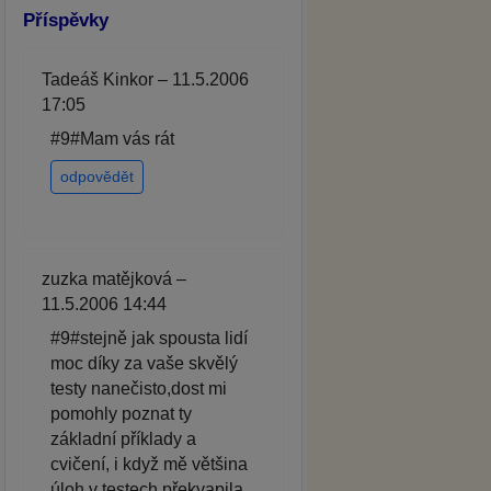
Příspěvky
Tadeáš Kinkor – 11.5.2006
17:05
#9#Mam vás rát
odpovědět
zuzka matějková –
11.5.2006 14:44
#9#stejně jak spousta lidí
moc díky za vaše skvělý
testy nanečisto,dost mi
pomohly poznat ty
základní příklady a
cvičení, i když mě většina
úloh v testech překvapila.