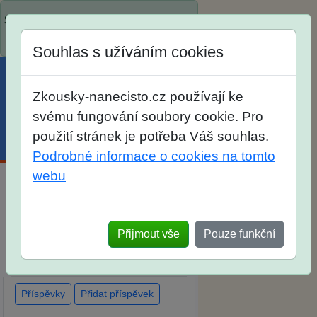
Spustili jsme přihlašování na školní
rok 2026/2027!
Souhlas s užíváním cookies
Zkousky-nanecisto.cz používají ke
svému fungování soubory cookie. Pro
použití stránek je potřeba Váš souhlas.
Menu
Účet
Košík
Podrobné informace o cookies na tomto
webu
Diskuse Jak jste dopadli u
zkoušek na SŠ? Vaše ohlasy po
Přijmout vše
Pouze funkční
skutečných přijímacích
zkouškách
Příspěvky
Přidat příspěvek