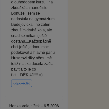
dlouhodobém kurzu i na
zkouškách nanečisto!
Bohužel jsem se
nedostala na gymnázium
Budějovická...no zatím
zkouším druhá kola, ale
snad se někam ještě
dostanu....Každopádně
chci ještě jednou moc
poděkovat a hlavně panu
Husarovi díky němu mě
totiž matika docela začla
bavit a to je co
říct....DĚKUJI!!!! =)
odpovědět
Honza Volejníček – 6.5.2006