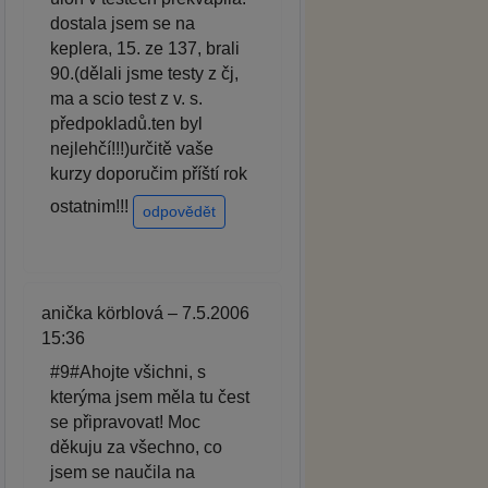
dostala jsem se na
keplera, 15. ze 137, brali
90.(dělali jsme testy z čj,
ma a scio test z v. s.
předpokladů.ten byl
nejlehčí!!!)určitě vaše
kurzy doporučim příští rok
ostatnim!!!
odpovědět
anička körblová – 7.5.2006
15:36
#9#Ahojte všichni, s
kterýma jsem měla tu čest
se připravovat! Moc
děkuju za všechno, co
jsem se naučila na