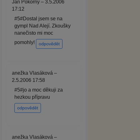
Jan Pokorný – 3.5.2006
17:12
#5#Dostal jsem se na
gympl Nad Alejí. Zkoušky
nanečisto mi moc
pomohly!
odpovědět
anežka Vlasáková –
2.5.2006 17:58
#5#jo a moc děkuji za
hezkou přípravu
odpovědět
anežka Vlasáková –