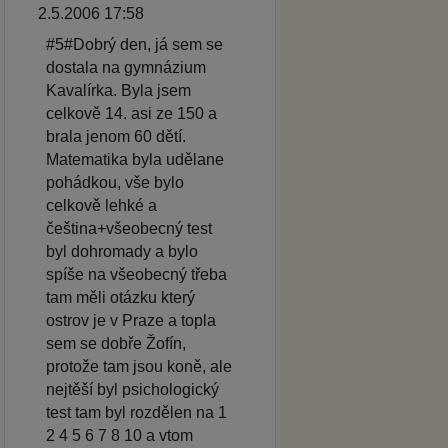
2.5.2006 17:58
#5#Dobrý den, já sem se
dostala na gymnázium
Kavalírka. Byla jsem
celkově 14. asi ze 150 a
brala jenom 60 dětí.
Matematika byla udělane
pohádkou, vše bylo
celkově lehké a
čeština+všeobecný test
byl dohromady a bylo
spíše na všeobecný třeba
tam měli otázku který
ostrov je v Praze a topla
sem se dobře Žofín,
protože tam jsou koně, ale
nejtěší byl psichologický
test tam byl rozdělen na 1
2 4 5 6 7 8 10 a vtom